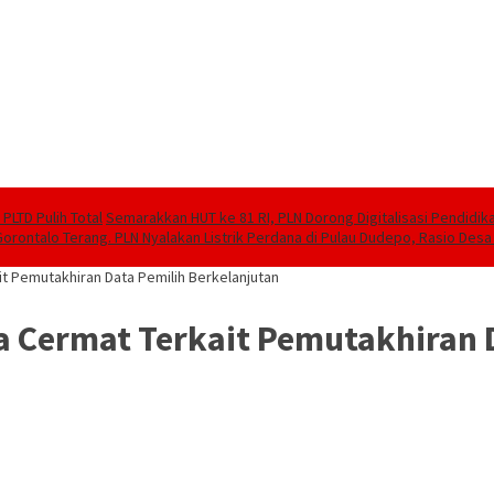
PLTD Pulih Total
Semarakkan HUT ke 81 RI, PLN Dorong Digitalisasi Pendidi
Gorontalo Terang. PLN Nyalakan Listrik Perdana di Pulau Dudepo, Rasio Desa 
it Pemutakhiran Data Pemilih Berkelanjutan
a Cermat Terkait Pemutakhiran 