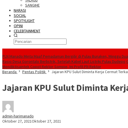
TALAUD
SANGIHE
NARASI
SOCIAL
SPOTYLIGHT
OPINI
CELEBTAINMENT
BERITA TERBARU
PLN Manado Minta Maaf Pemadaman Bergilir di Pulau Bunaken, Minggu Dua 
Rasio Desa Gorontalo Berlistrik, Setelah Kabel Laut Listriki Pulau Dudepo
Mendiktisaintek Copot Rektor Sompie, Ini Profil Plt Rektor
Beranda
Pentas Politik
Jajaran KPU Sulut Diminta Kerja Cermat Terka
Jajaran KPU Sulut Diminta Kerj
admin-harimanado
Oktober 27, 2021
Oktober 27, 2021