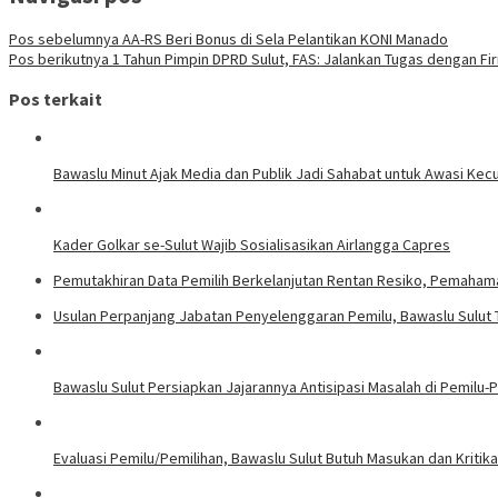
Pos sebelumnya
AA-RS Beri Bonus di Sela Pelantikan KONI Manado
Pos berikutnya
1 Tahun Pimpin DPRD Sulut, FAS: Jalankan Tugas dengan Fir
Pos terkait
Bawaslu Minut Ajak Media dan Publik Jadi Sahabat untuk Awasi Ke
Kader Golkar se-Sulut Wajib Sosialisasikan Airlangga Capres
Pemutakhiran Data Pemilih Berkelanjutan Rentan Resiko, Pemaham
Usulan Perpanjang Jabatan Penyelenggaran Pemilu, Bawaslu Sulut 
Bawaslu Sulut Persiapkan Jajarannya Antisipasi Masalah di Pemilu-P
Evaluasi Pemilu/Pemilihan, Bawaslu Sulut Butuh Masukan dan Kritik