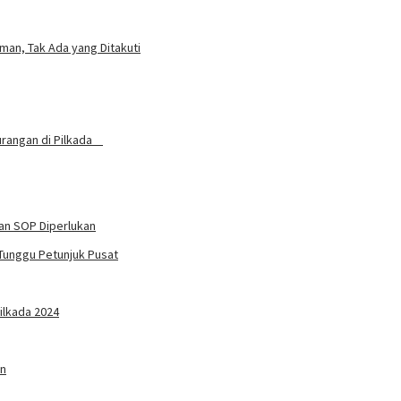
man, Tak Ada yang Ditakuti
curangan di Pilkada
an SOP Diperlukan
Tunggu Petunjuk Pusat
ilkada 2024
an