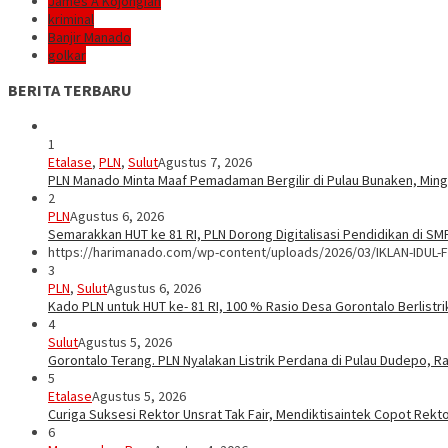
James A Kojongian
kriminal
Banjir Manado
golkar
BERITA TERBARU
1
Etalase
,
PLN
,
Sulut
Agustus 7, 2026
PLN Manado Minta Maaf Pemadaman Bergilir di Pulau Bunaken, Mingg
2
PLN
Agustus 6, 2026
Semarakkan HUT ke 81 RI, PLN Dorong Digitalisasi Pendidikan di S
https://harimanado.com/wp-content/uploads/2026/03/IKLAN-IDUL-F
3
PLN
,
Sulut
Agustus 6, 2026
Kado PLN untuk HUT ke- 81 RI, 100 % Rasio Desa Gorontalo Berlistrik
4
Sulut
Agustus 5, 2026
Gorontalo Terang. PLN Nyalakan Listrik Perdana di Pulau Dudepo, Ra
5
Etalase
Agustus 5, 2026
Curiga Suksesi Rektor Unsrat Tak Fair, Mendiktisaintek Copot Rektor
6