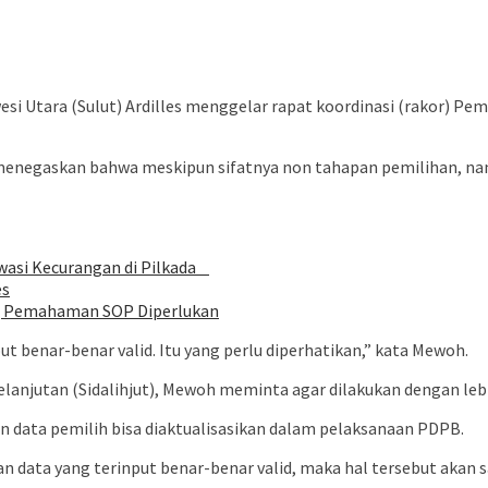
 Utara (Sulut) Ardilles menggelar rapat koordinasi (rakor) Pe
menegaskan bahwa meskipun sifatnya non tahapan pemilihan, nam
Awasi Kecurangan di Pilkada
es
o, Pemahaman SOP Diperlukan
t benar-benar valid. Itu yang perlu diperhatikan,” kata Mewoh.
lanjutan (Sidalihjut), Mewoh meminta agar dilakukan dengan lebi
an data pemilih bisa diaktualisasikan dalam pelaksanaan PDPB.
 dan data yang terinput benar-benar valid, maka hal tersebut ak