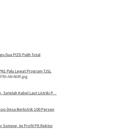
u Dua PLTD Pulih Total
MPN1 Palu Lewat Program TJSL
ITRI-AN-NUR.jpg
, Setelah Kabel Laut Listriki P…
sio Desa Berlistrik 100 Persen
 Sompie, Ini Profil Plt Rektor