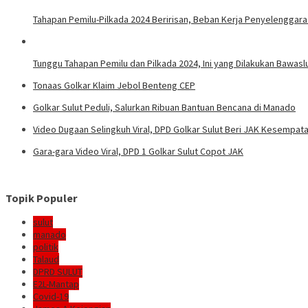
Tahapan Pemilu-Pilkada 2024 Beririsan, Beban Kerja Penyelenggar
Tunggu Tahapan Pemilu dan Pilkada 2024, Ini yang Dilakukan Bawaslu
Tonaas Golkar Klaim Jebol Benteng CEP
Golkar Sulut Peduli, Salurkan Ribuan Bantuan Bencana di Manado
Video Dugaan Selingkuh Viral, DPD Golkar Sulut Beri JAK Kesempatan
Gara-gara Video Viral, DPD 1 Golkar Sulut Copot JAK
Topik Populer
sulut
manado
politik
Talaud
DPRD SULUT
E2L-Mantap
Covid-19