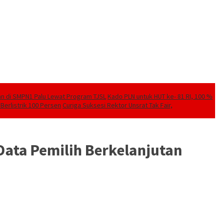
kan di SMPN1 Palu Lewat Program TJSL
Kado PLN untuk HUT ke- 81 RI, 100 %
Berlistrik 100 Persen
Curiga Suksesi Rektor Unsrat Tak Fair,
Data Pemilih Berkelanjutan