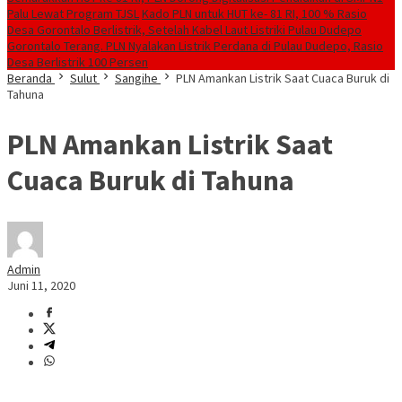
Palu Lewat Program TJSL
Kado PLN untuk HUT ke- 81 RI, 100 % Rasio
Desa Gorontalo Berlistrik, Setelah Kabel Laut Listriki Pulau Dudepo
Gorontalo Terang. PLN Nyalakan Listrik Perdana di Pulau Dudepo, Rasio
Desa Berlistrik 100 Persen
Beranda
Sulut
Sangihe
PLN Amankan Listrik Saat Cuaca Buruk di
Tahuna
PLN Amankan Listrik Saat
Cuaca Buruk di Tahuna
Admin
Juni 11, 2020