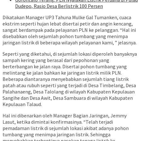
Dudepo, Rasio Desa Berlistrik 100 Persen
Dikatakan Manager UP3 Tahuna Mulke Gal Tumanken, cuaca
ekstrim seperti hujan lebat disertai petir dan angin kencang,
sangat berdampak pada pelayanan PLN ke pelanggan. “Hal ini
disebabkan oleh sejumlah pohon tumbang yang menimpa
jaringan listrik di beberapa wilayah pelayanan kami, ” jelasnya.
Seperti yang diketahui, di sejumlah lokasi diperoleh banyaknya
sampah kering yang berasal dari pepohonan yang
berterbangan ke jalan raya. Disertai pohon tumbang yang
melintang ke jalan bahkan ke jaringan listrik milik PLN.
Beberapa diantaranya menyebabkan sejumlah tiang listrik
patah atau rubuh seperti yang terjadi di Desa Timbelang, Desa
Palahanaeng, Desa Talolang di wilayah Kabupaten Kepulauan
Sangihe dan Desa Awit, Desa Sambuara di wilayah Kabupaten
Kepulauan Talaud.
Hal ini dibenarkan oleh Manager Bagian Jaringan, Jemmy
Lasut, ketika dimintai konfirmasinya. “Telah terjadi
pemadaman listrik di sejumlah lokasi akibat adanya pohon
tumbang yang menimpa jaringan listrik. Sehingga
menyebabkan terhentinya pasokan tenaga listrik ke