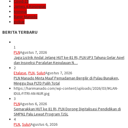
Covid-19
James A Kojongian
kriminal
Banjir Manado
golkar
BERITA TERBARU
1
PLN
Agustus 7, 2026
Jaga Listrik Andal Jelang HUT ke-81 RI, PLN UP3 Tahuna Gelar Apel
dan Inspeksi Peralatan Kepulauan N…
2
Etalase
,
PLN
,
Sulut
Agustus 7, 2026
PLN Manado Minta Maaf Pemadaman Bergilir di Pulau Bunaken,
Minggu Dua PLTD Pulih Total
https://harimanado.com/wp-content/uploads/2026/03/IKLAN-
IDUL-FITRI-AN-NUR.jpg
3
PLN
Agustus 6, 2026
Semarakkan HUT ke 81 RI, PLN Dorong Digitalisasi Pendidikan di
SMPN1 Palu Lewat Program TJSL
4
PLN
,
Sulut
Agustus 6, 2026