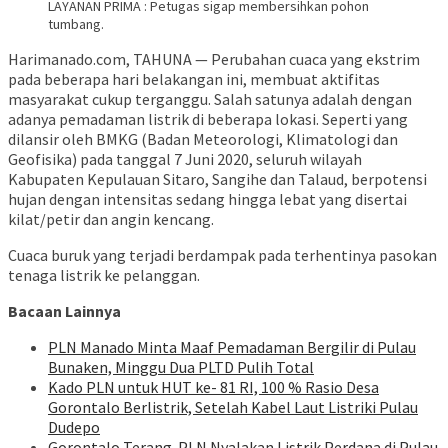
LAYANAN PRIMA : Petugas sigap membersihkan pohon
tumbang.
Harimanado.com, TAHUNA — Perubahan cuaca yang ekstrim
pada beberapa hari belakangan ini, membuat aktifitas
masyarakat cukup terganggu. Salah satunya adalah dengan
adanya pemadaman listrik di beberapa lokasi. Seperti yang
dilansir oleh BMKG (Badan Meteorologi, Klimatologi dan
Geofisika) pada tanggal 7 Juni 2020, seluruh wilayah
Kabupaten Kepulauan Sitaro, Sangihe dan Talaud, berpotensi
hujan dengan intensitas sedang hingga lebat yang disertai
kilat/petir dan angin kencang.
Cuaca buruk yang terjadi berdampak pada terhentinya pasokan
tenaga listrik ke pelanggan.
Bacaan Lainnya
PLN Manado Minta Maaf Pemadaman Bergilir di Pulau
Bunaken, Minggu Dua PLTD Pulih Total
Kado PLN untuk HUT ke- 81 RI, 100 % Rasio Desa
Gorontalo Berlistrik, Setelah Kabel Laut Listriki Pulau
Dudepo
Gorontalo Terang. PLN Nyalakan Listrik Perdana di Pulau