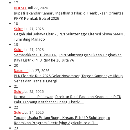
17
BOLSEL
Juli 27, 2026
Bupati Iskandar Kamaru Ingatkan 3 Pilar, di Pembukaan Orientasi
PPPK Pemkab Bolsel 2026
18
Sulut
Juli 27, 2026
Cegah Dini Bahaya Listrik, PLN Suluttenggo Literasi Siswa SMAN 3
Tuminting Manado
19
Sulut
Juli 27, 2026
Semarakkan HUT ke-81 RI, PLN Suluttenggo Sukses Tingkatkan
Daya Listrik PT J RBM ke 10 Juta VA
20
Nasional
Juli 27, 2026
PLN Electric Run 2026 Gelar November, Target Kampanye Hidup
Sehat dan Transisi Energi
21
Sulut
Juli 25, 2026
Hormati Jasa Pahlawan, Direktur Rizal Pastikan Keandalan PLTU
Palu 3 Topang Ketahanan Energi Listrik…
22
Sulut
Juli 24, 2026
Topang Usaha Petani Bunga Krisan, PLN UID Suluttenggo
Resmikan Program Electrifying Agriculture di T…
23