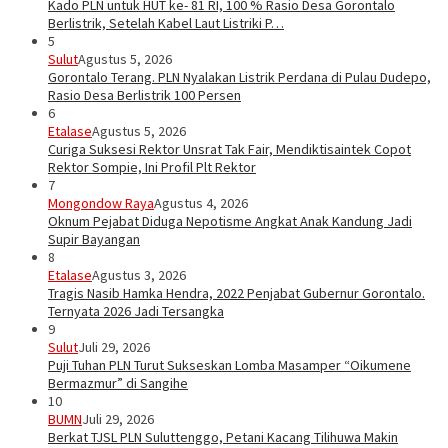
Kado PLN untuk HUT ke- 81 RI, 100 % Rasio Desa Gorontalo
Berlistrik, Setelah Kabel Laut Listriki P…
5
Sulut
Agustus 5, 2026
Gorontalo Terang. PLN Nyalakan Listrik Perdana di Pulau Dudepo,
Rasio Desa Berlistrik 100 Persen
6
Etalase
Agustus 5, 2026
Curiga Suksesi Rektor Unsrat Tak Fair, Mendiktisaintek Copot
Rektor Sompie, Ini Profil Plt Rektor
7
Mongondow Raya
Agustus 4, 2026
Oknum Pejabat Diduga Nepotisme Angkat Anak Kandung Jadi
Supir Bayangan
8
Etalase
Agustus 3, 2026
Tragis Nasib Hamka Hendra, 2022 Penjabat Gubernur Gorontalo.
Ternyata 2026 Jadi Tersangka
9
Sulut
Juli 29, 2026
Puji Tuhan PLN Turut Sukseskan Lomba Masamper “Oikumene
Bermazmur” di Sangihe
10
BUMN
Juli 29, 2026
Berkat TJSL PLN Suluttenggo, Petani Kacang Tilihuwa Makin