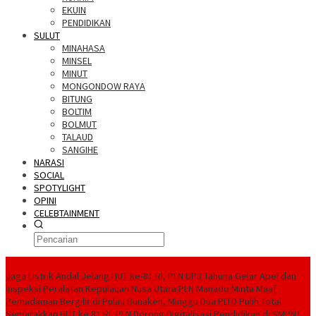
EKUIN
PENDIDIKAN
SULUT
MINAHASA
MINSEL
MINUT
MONGONDOW RAYA
BITUNG
BOLTIM
BOLMUT
TALAUD
SANGIHE
NARASI
SOCIAL
SPOTYLIGHT
OPINI
CELEBTAINMENT
BERITA TERBARU
Jaga Listrik Andal Jelang HUT ke-81 RI, PLN UP3 Tahuna Gelar Apel dan
Inspeksi Peralatan Kepulauan Nusa Utara
PLN Manado Minta Maaf
Pemadaman Bergilir di Pulau Bunaken, Minggu Dua PLTD Pulih Total
Semarakkan HUT ke 81 RI, PLN Dorong Digitalisasi Pendidikan di SMPN1