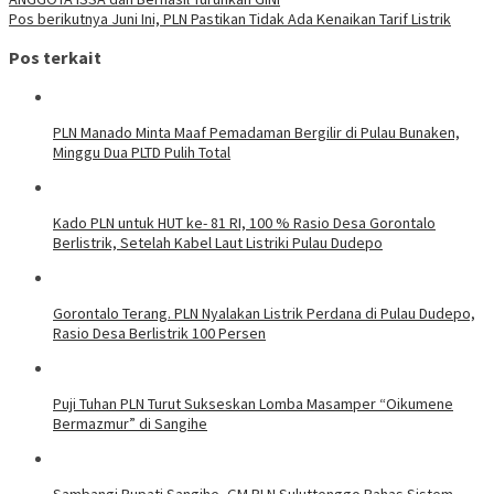
Pos berikutnya
Juni Ini, PLN Pastikan Tidak Ada Kenaikan Tarif Listrik
Pos terkait
PLN Manado Minta Maaf Pemadaman Bergilir di Pulau Bunaken,
Minggu Dua PLTD Pulih Total
Kado PLN untuk HUT ke- 81 RI, 100 % Rasio Desa Gorontalo
Berlistrik, Setelah Kabel Laut Listriki Pulau Dudepo
Gorontalo Terang. PLN Nyalakan Listrik Perdana di Pulau Dudepo,
Rasio Desa Berlistrik 100 Persen
Puji Tuhan PLN Turut Sukseskan Lomba Masamper “Oikumene
Bermazmur” di Sangihe
Sambangi Bupati Sangihe, GM PLN Suluttenggo Bahas Sistem