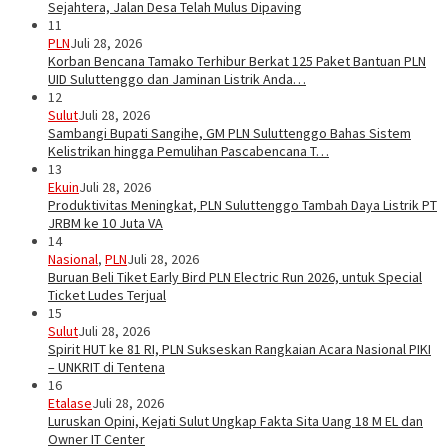
Sejahtera, Jalan Desa Telah Mulus Dipaving
11
PLN
Juli 28, 2026
Korban Bencana Tamako Terhibur Berkat 125 Paket Bantuan PLN
UID Suluttenggo dan Jaminan Listrik Anda…
12
Sulut
Juli 28, 2026
Sambangi Bupati Sangihe, GM PLN Suluttenggo Bahas Sistem
Kelistrikan hingga Pemulihan Pascabencana T…
13
Ekuin
Juli 28, 2026
Produktivitas Meningkat, PLN Suluttenggo Tambah Daya Listrik PT
JRBM ke 10 Juta VA
14
Nasional
,
PLN
Juli 28, 2026
Buruan Beli Tiket Early Bird PLN Electric Run 2026, untuk Special
Ticket Ludes Terjual
15
Sulut
Juli 28, 2026
Spirit HUT ke 81 RI, PLN Sukseskan Rangkaian Acara Nasional PIKI
– UNKRIT di Tentena
16
Etalase
Juli 28, 2026
Luruskan Opini, Kejati Sulut Ungkap Fakta Sita Uang 18 M EL dan
Owner IT Center