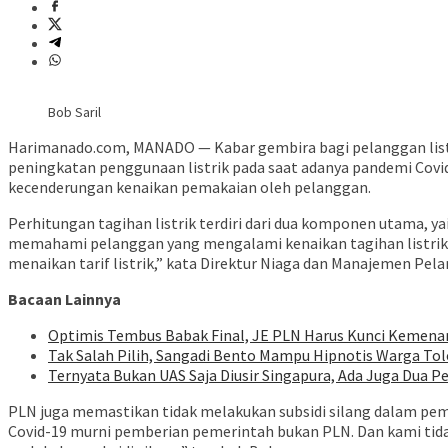
Bob Saril
Harimanado.com, MANADO — Kabar gembira bagi pelanggan listrik d
peningkatan penggunaan listrik pada saat adanya pandemi Covid
kecenderungan kenaikan pemakaian oleh pelanggan.
Perhitungan tagihan listrik terdiri dari dua komponen utama, ya
memahami pelanggan yang mengalami kenaikan tagihan listrik. N
menaikan tarif listrik,” kata Direktur Niaga dan Manajemen Pela
Bacaan Lainnya
Optimis Tembus Babak Final, JE PLN Harus Kunci Kemenan
Tak Salah Pilih, Sangadi Bento Mampu Hipnotis Warga To
Ternyata Bukan UAS Saja Diusir Singapura, Ada Juga Dua P
PLN juga memastikan tidak melakukan subsidi silang dalam pemb
Covid-19 murni pemberian pemerintah bukan PLN. Dan kami tidak