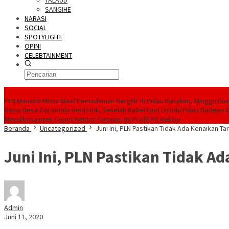
TALAUD
SANGIHE
NARASI
SOCIAL
SPOTYLIGHT
OPINI
CELEBTAINMENT
BERITA TERBARU
PLN Manado Minta Maaf Pemadaman Bergilir di Pulau Bunaken, Minggu Dua 
Rasio Desa Gorontalo Berlistrik, Setelah Kabel Laut Listriki Pulau Dudepo
Mendiktisaintek Copot Rektor Sompie, Ini Profil Plt Rektor
Beranda
Uncategorized
Juni Ini, PLN Pastikan Tidak Ada Kenaikan Tari
Juni Ini, PLN Pastikan Tidak Ad
Admin
Juni 11, 2020