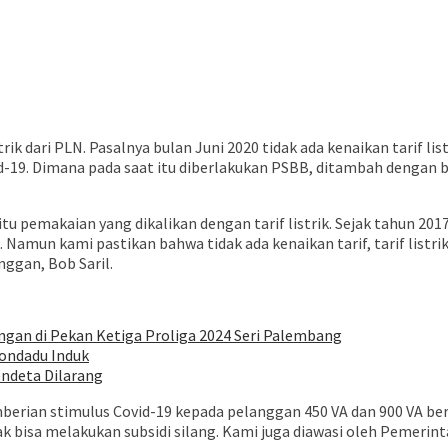
ari PLN. Pasalnya bulan Juni 2020 tidak ada kenaikan tarif listr
-19. Dimana pada saat itu diberlakukan PSBB, ditambah dengan be
itu pemakaian yang dikalikan dengan tarif listrik. Sejak tahun 20
amun kami pastikan bahwa tidak ada kenaikan tarif, tarif listrik
nggan, Bob Saril.
gan di Pekan Ketiga Proliga 2024 Seri Palembang
londadu Induk
endeta Dilarang
erian stimulus Covid-19 kepada pelanggan 450 VA dan 900 VA bers
 bisa melakukan subsidi silang. Kami juga diawasi oleh Pemerin