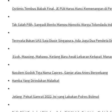
Optimis Tembus Babak Final, JE PLN Harus Kunci Kemenangan di Pe
Tak Salah Pilih, Sangadi Bento Mampu Hipnotis Warga Tolondadu In
Ternyata Bukan UAS Saja Diusir Singapura, Ada Juga Dua Pendeta D
Esok, Maasing, Mahawu, Ket
Nasdem Godok Tiga Nama Capres, Ganjar atau Anies Berpeluang
Hamba Yang Dirindukan Malaikat
Jelang Pekat Samrat 2022, Ini yang Lakukan Polres Bolmut