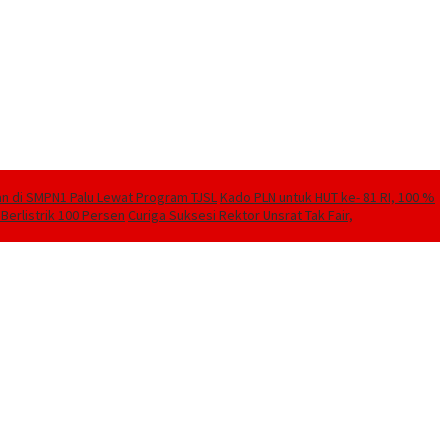
kan di SMPN1 Palu Lewat Program TJSL
Kado PLN untuk HUT ke- 81 RI, 100 %
Berlistrik 100 Persen
Curiga Suksesi Rektor Unsrat Tak Fair,