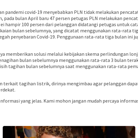
kan pandemi covid-19 menyebabkan PLN tidak melakukan pencata
, pada bulan April baru 47 persen petugas PLN melakukan pencat
ei hampir 100 persen dari pelanggan didatangi petugas untuk cat
akaian bulan sebelumnya, yang dicatat menggunakan rata-rata ti
egah penyebaran Covid-19. Penggunaan rata-rata tiga bulan ini ju
nya memberikan solusi melalui kebijakan skema perlindungan lo
at penagihan bulan sebelumnya menggunakan rata-rata 3 bulan te
isih tagihan bulan sebelumnya saat menggunakan rata-rata pemak
erkait tagihan listrik, dirinya mengimbau agar pelanggan dapa
rdekat.
formasi yang jelas. Kami mohon jangan mudah percaya informasi 