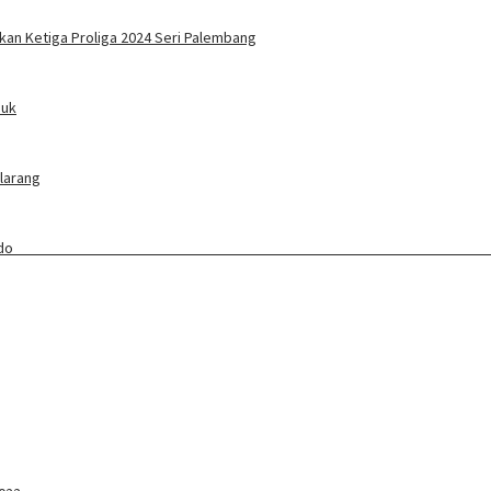
kan Ketiga Proliga 2024 Seri Palembang
duk
ilarang
ang Baru Awali Lebaran Ketupat