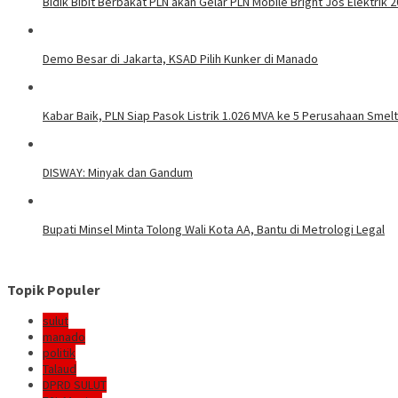
Bidik Bibit Berbakat PLN akan Gelar PLN Mobile Bright Jos Elektrik 
Demo Besar di Jakarta, KSAD Pilih Kunker di Manado
Kabar Baik, PLN Siap Pasok Listrik 1.026 MVA ke 5 Perusahaan Smelt
DISWAY: Minyak dan Gandum
Bupati Minsel Minta Tolong Wali Kota AA, Bantu di Metrologi Legal
Topik Populer
sulut
manado
politik
Talaud
DPRD SULUT