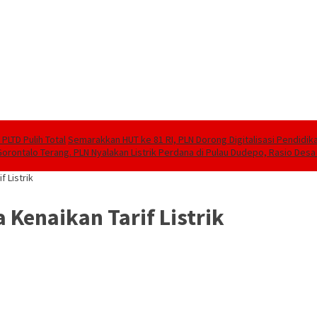
PLTD Pulih Total
Semarakkan HUT ke 81 RI, PLN Dorong Digitalisasi Pendidi
Gorontalo Terang. PLN Nyalakan Listrik Perdana di Pulau Dudepo, Rasio Desa 
f Listrik
a Kenaikan Tarif Listrik