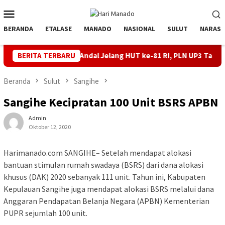
Loncat
Menu
ke
Mobile
konten
BERANDA
ETALASE
MANADO
NASIONAL
SULUT
NARASI
 Listrik Andal Jelang HUT ke-81 RI, PLN UP3 Tahuna Gelar Apel d
BERITA TERBARU
Beranda
Sulut
Sangihe
Sangihe Kecipratan 100 Unit BSRS APBN
Admin
Oktober 12, 2020
Harimanado.com SANGIHE– Setelah mendapat alokasi
bantuan stimulan rumah swadaya (BSRS) dari dana alokasi
khusus (DAK) 2020 sebanyak 111 unit. Tahun ini, Kabupaten
Kepulauan Sangihe juga mendapat alokasi BSRS melalui dana
Anggaran Pendapatan Belanja Negara (APBN) Kementerian
PUPR sejumlah 100 unit.