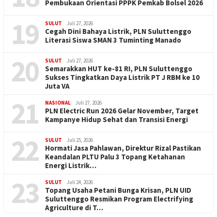
Pembukaan Orientasi PPPK Pemkab Bolsel 2026
19
SULUT
Juli 27, 2026
Cegah Dini Bahaya Listrik, PLN Suluttenggo
Literasi Siswa SMAN 3 Tuminting Manado
20
SULUT
Juli 27, 2026
Semarakkan HUT ke-81 RI, PLN Suluttenggo
Sukses Tingkatkan Daya Listrik PT J RBM ke 10
Juta VA
21
NASIONAL
Juli 27, 2026
PLN Electric Run 2026 Gelar November, Target
Kampanye Hidup Sehat dan Transisi Energi
22
SULUT
Juli 25, 2026
Hormati Jasa Pahlawan, Direktur Rizal Pastikan
Keandalan PLTU Palu 3 Topang Ketahanan
Energi Listrik…
23
SULUT
Juli 24, 2026
Topang Usaha Petani Bunga Krisan, PLN UID
Suluttenggo Resmikan Program Electrifying
Agriculture di T…