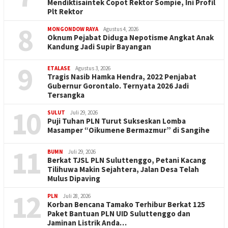
Mendiktisaintek Copot Rektor Sompie, Ini Profil
Plt Rektor
8
MONGONDOW RAYA
Agustus 4, 2026
Oknum Pejabat Diduga Nepotisme Angkat Anak
Kandung Jadi Supir Bayangan
9
ETALASE
Agustus 3, 2026
Tragis Nasib Hamka Hendra, 2022 Penjabat
Gubernur Gorontalo. Ternyata 2026 Jadi
Tersangka
10
SULUT
Juli 29, 2026
Puji Tuhan PLN Turut Sukseskan Lomba
Masamper “Oikumene Bermazmur” di Sangihe
11
BUMN
Juli 29, 2026
Berkat TJSL PLN Suluttenggo, Petani Kacang
Tilihuwa Makin Sejahtera, Jalan Desa Telah
Mulus Dipaving
12
PLN
Juli 28, 2026
Korban Bencana Tamako Terhibur Berkat 125
Paket Bantuan PLN UID Suluttenggo dan
Jaminan Listrik Anda…