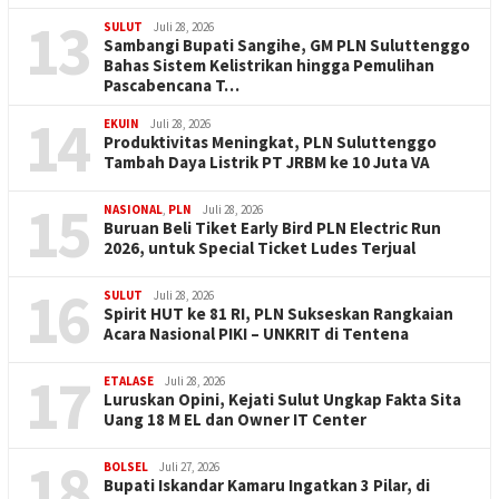
13
SULUT
Juli 28, 2026
Sambangi Bupati Sangihe, GM PLN Suluttenggo
Bahas Sistem Kelistrikan hingga Pemulihan
Pascabencana T…
14
EKUIN
Juli 28, 2026
Produktivitas Meningkat, PLN Suluttenggo
Tambah Daya Listrik PT JRBM ke 10 Juta VA
15
NASIONAL
,
PLN
Juli 28, 2026
Buruan Beli Tiket Early Bird PLN Electric Run
2026, untuk Special Ticket Ludes Terjual
16
SULUT
Juli 28, 2026
Spirit HUT ke 81 RI, PLN Sukseskan Rangkaian
Acara Nasional PIKI – UNKRIT di Tentena
17
ETALASE
Juli 28, 2026
Luruskan Opini, Kejati Sulut Ungkap Fakta Sita
Uang 18 M EL dan Owner IT Center
18
BOLSEL
Juli 27, 2026
Bupati Iskandar Kamaru Ingatkan 3 Pilar, di