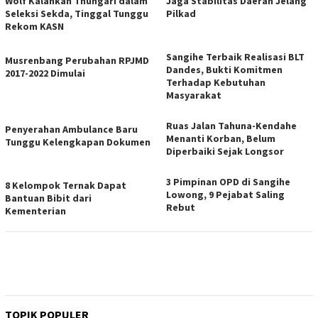
Wolf Kalahkan Thungari dalam
Jaga Stabilitas Daerah Jelang
Seleksi Sekda, Tinggal Tunggu
Pilkad
Rekom KASN
Sangihe Terbaik Realisasi BLT
Musrenbang Perubahan RPJMD
Dandes, Bukti Komitmen
2017-2022 Dimulai
Terhadap Kebutuhan
Masyarakat
Ruas Jalan Tahuna-Kendahe
Penyerahan Ambulance Baru
Menanti Korban, Belum
Tunggu Kelengkapan Dokumen
Diperbaiki Sejak Longsor
3 Pimpinan OPD di Sangihe
8 Kelompok Ternak Dapat
Lowong, 9 Pejabat Saling
Bantuan Bibit dari
Rebut
Kementerian
TOPIK POPULER