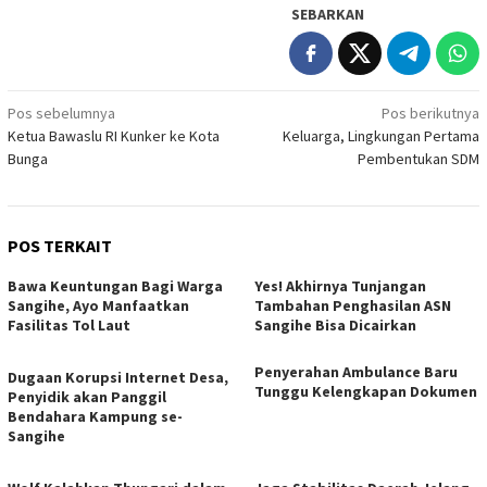
SEBARKAN
Navigasi
Pos sebelumnya
Pos berikutnya
Ketua Bawaslu RI Kunker ke Kota
Keluarga, Lingkungan Pertama
pos
Bunga
Pembentukan SDM
POS TERKAIT
Bawa Keuntungan Bagi Warga
Yes! Akhirnya Tunjangan
Sangihe, Ayo Manfaatkan
Tambahan Penghasilan ASN
Fasilitas Tol Laut
Sangihe Bisa Dicairkan
Penyerahan Ambulance Baru
Dugaan Korupsi Internet Desa,
Tunggu Kelengkapan Dokumen
Penyidik akan Panggil
Bendahara Kampung se-
Sangihe