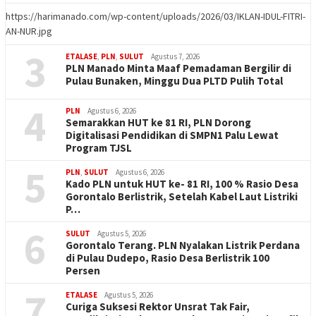
https://harimanado.com/wp-content/uploads/2026/03/IKLAN-IDUL-FITRI-
AN-NUR.jpg
3
ETALASE
,
PLN
,
SULUT
Agustus 7, 2026
PLN Manado Minta Maaf Pemadaman Bergilir di
Pulau Bunaken, Minggu Dua PLTD Pulih Total
4
PLN
Agustus 6, 2026
Semarakkan HUT ke 81 RI, PLN Dorong
Digitalisasi Pendidikan di SMPN1 Palu Lewat
Program TJSL
5
PLN
,
SULUT
Agustus 6, 2026
Kado PLN untuk HUT ke- 81 RI, 100 % Rasio Desa
Gorontalo Berlistrik, Setelah Kabel Laut Listriki
P…
6
SULUT
Agustus 5, 2026
Gorontalo Terang. PLN Nyalakan Listrik Perdana
di Pulau Dudepo, Rasio Desa Berlistrik 100
Persen
7
ETALASE
Agustus 5, 2026
Curiga Suksesi Rektor Unsrat Tak Fair,