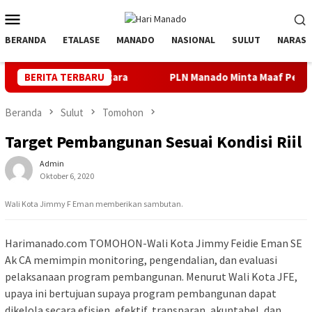
Loncat
Menu
ke
Mobile
konten
BERANDA
ETALASE
MANADO
NASIONAL
SULUT
NARASI
Nusa Utara
BERITA TERBARU
PLN Manado Minta Maaf Pemadaman Bergilir di
Beranda
Sulut
Tomohon
Target Pembangunan Sesuai Kondisi Riil
Admin
Oktober 6, 2020
Wali Kota Jimmy F Eman memberikan sambutan.
Harimanado.com TOMOHON-Wali Kota Jimmy Feidie Eman SE
Ak CA memimpin monitoring, pengendalian, dan evaluasi
pelaksanaan program pembangunan. Menurut Wali Kota JFE,
upaya ini bertujuan supaya program pembangunan dapat
dikelola secara efisien, efektif, transparan, akuntabel, dan