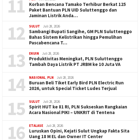
11
Korban Bencana Tamako Terhibur Berkat 125
Paket Bantuan PLN UID Suluttenggo dan
Jaminan Listrik Anda…
12
SULUT
Juli 28, 2026
Sambangi Bupati Sangihe, GM PLN Suluttenggo
Bahas Sistem Kelistrikan hingga Pemulihan
Pascabencana T…
13
EKUIN
Juli 28, 2026
Produktivitas Meningkat, PLN Suluttenggo
Tambah Daya Listrik PT JRBM ke 10 Juta VA
14
NASIONAL
,
PLN
Juli 28, 2026
Buruan Beli Tiket Early Bird PLN Electric Run
2026, untuk Special Ticket Ludes Terjual
15
SULUT
Juli 28, 2026
Spirit HUT ke 81 RI, PLN Sukseskan Rangkaian
Acara Nasional PIKI – UNKRIT di Tentena
16
ETALASE
Juli 28, 2026
Luruskan Opini, Kejati Sulut Ungkap Fakta Sita
Uang 18 M EL dan Owner IT Center