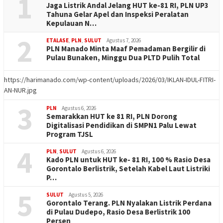
1
Jaga Listrik Andal Jelang HUT ke-81 RI, PLN UP3
Tahuna Gelar Apel dan Inspeksi Peralatan
Kepulauan N…
2
ETALASE
,
PLN
,
SULUT
Agustus 7, 2026
PLN Manado Minta Maaf Pemadaman Bergilir di
Pulau Bunaken, Minggu Dua PLTD Pulih Total
https://harimanado.com/wp-content/uploads/2026/03/IKLAN-IDUL-FITRI-
AN-NUR.jpg
3
PLN
Agustus 6, 2026
Semarakkan HUT ke 81 RI, PLN Dorong
Digitalisasi Pendidikan di SMPN1 Palu Lewat
Program TJSL
4
PLN
,
SULUT
Agustus 6, 2026
Kado PLN untuk HUT ke- 81 RI, 100 % Rasio Desa
Gorontalo Berlistrik, Setelah Kabel Laut Listriki
P…
5
SULUT
Agustus 5, 2026
Gorontalo Terang. PLN Nyalakan Listrik Perdana
di Pulau Dudepo, Rasio Desa Berlistrik 100
Persen