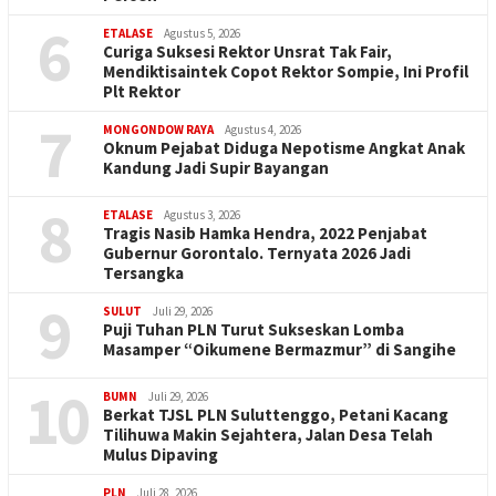
6
ETALASE
Agustus 5, 2026
Curiga Suksesi Rektor Unsrat Tak Fair,
Mendiktisaintek Copot Rektor Sompie, Ini Profil
Plt Rektor
7
MONGONDOW RAYA
Agustus 4, 2026
Oknum Pejabat Diduga Nepotisme Angkat Anak
Kandung Jadi Supir Bayangan
8
ETALASE
Agustus 3, 2026
Tragis Nasib Hamka Hendra, 2022 Penjabat
Gubernur Gorontalo. Ternyata 2026 Jadi
Tersangka
9
SULUT
Juli 29, 2026
Puji Tuhan PLN Turut Sukseskan Lomba
Masamper “Oikumene Bermazmur” di Sangihe
10
BUMN
Juli 29, 2026
Berkat TJSL PLN Suluttenggo, Petani Kacang
Tilihuwa Makin Sejahtera, Jalan Desa Telah
Mulus Dipaving
PLN
Juli 28, 2026