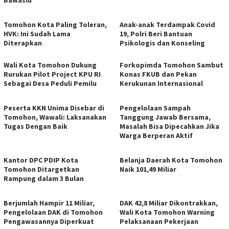
Tomohon Kota Paling Toleran,
Anak-anak Terdampak Covid
HVK: Ini Sudah Lama
19, Polri Beri Bantuan
Diterapkan
Psikologis dan Konseling
Wali Kota Tomohon Dukung
Forkopimda Tomohon Sambut
Rurukan Pilot Project KPU RI
Konas FKUB dan Pekan
Sebagai Desa Peduli Pemilu
Kerukunan Internasional
Peserta KKN Unima Disebar di
Pengelolaan Sampah
Tomohon, Wawali: Laksanakan
Tanggung Jawab Bersama,
Tugas Dengan Baik
Masalah Bisa Dipecahkan Jika
Warga Berperan Aktif
Kantor DPC PDIP Kota
Belanja Daerah Kota Tomohon
Tomohon Ditargetkan
Naik 101,49 Miliar
Rampung dalam 3 Bulan
Berjumlah Hampir 11 Miliar,
DAK 42,8 Miliar Dikontrakkan,
Pengelolaan DAK di Tomohon
Wali Kota Tomohon Warning
Pengawasannya Diperkuat
Pelaksanaan Pekerjaan