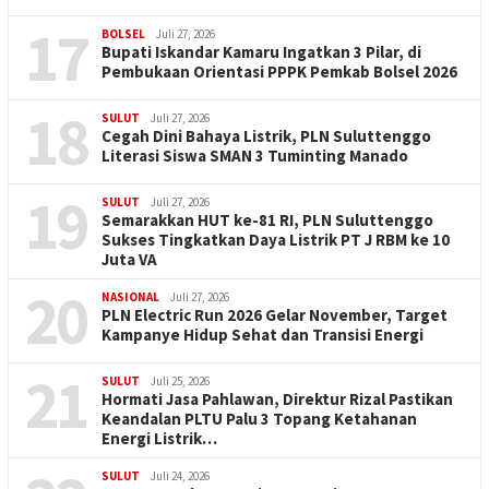
17
BOLSEL
Juli 27, 2026
Bupati Iskandar Kamaru Ingatkan 3 Pilar, di
Pembukaan Orientasi PPPK Pemkab Bolsel 2026
18
SULUT
Juli 27, 2026
Cegah Dini Bahaya Listrik, PLN Suluttenggo
Literasi Siswa SMAN 3 Tuminting Manado
19
SULUT
Juli 27, 2026
Semarakkan HUT ke-81 RI, PLN Suluttenggo
Sukses Tingkatkan Daya Listrik PT J RBM ke 10
Juta VA
20
NASIONAL
Juli 27, 2026
PLN Electric Run 2026 Gelar November, Target
Kampanye Hidup Sehat dan Transisi Energi
21
SULUT
Juli 25, 2026
Hormati Jasa Pahlawan, Direktur Rizal Pastikan
Keandalan PLTU Palu 3 Topang Ketahanan
Energi Listrik…
SULUT
Juli 24, 2026