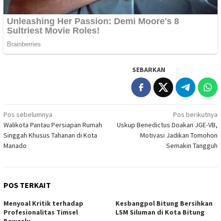
SEBARKAN
Navigasi
Pos sebelumnya
Pos berikutnya
Walikota Pantau Persiapan Rumah
Uskup Benedictus Doakan JGE-VB,
pos
Singgah Khusus Tahanan di Kota
Motivasi Jadikan Tomohon
Manado
Semakin Tangguh
POS TERKAIT
Menyoal Kritik terhadap
Kesbangpol Bitung Bersihkan
Profesionalitas Timsel
LSM Siluman di Kota Bitung
Bawaslu