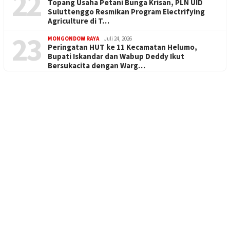
22
Topang Usaha Petani Bunga Krisan, PLN UID
Suluttenggo Resmikan Program Electrifying
Agriculture di T…
23
MONGONDOW RAYA
Juli 24, 2026
Peringatan HUT ke 11 Kecamatan Helumo,
Bupati Iskandar dan Wabup Deddy Ikut
Bersukacita dengan Warg…