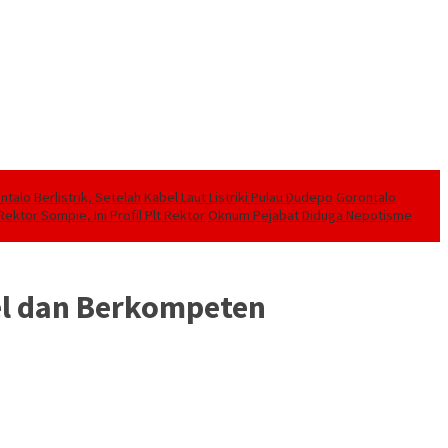
alo Berlistrik, Setelah Kabel Laut Listriki Pulau Dudepo
Gorontalo
ektor Sompie, Ini Profil Plt Rektor
Oknum Pejabat Diduga Nepotisme
bel dan Berkompeten