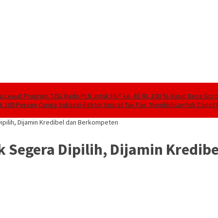
lu Lewat Program TJSL
Kado PLN untuk HUT ke- 81 RI, 100 % Rasio Desa Goront
ik 100 Persen
Curiga Suksesi Rektor Unsrat Tak Fair, Mendiktisaintek Copot R
ipilih, Dijamin Kredibel dan Berkompeten
 Segera Dipilih, Dijamin Kredi