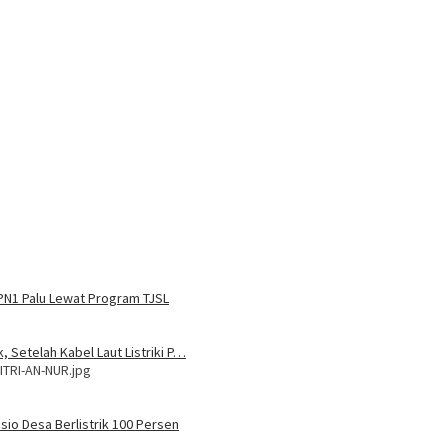
MPN1 Palu Lewat Program TJSL
, Setelah Kabel Laut Listriki P…
ITRI-AN-NUR.jpg
sio Desa Berlistrik 100 Persen