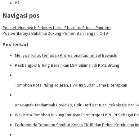
Navigasi pos
Pos sebelumnya
KIE Nakes Harus Efektif di Situasi Pandemi
Pos berikutnya
Bakamla Dukung Pemerintah Tangani C-19
Pos terkait
Menyoal Kritik terhadap Profesionalitas Timsel Bawaslu
Kesbangpol Bitung Bersihkan LSM Siluman di Kota Bitung
Tomohon Kota Paling Toleran, HVK: Ini Sudah Lama Diterapkan
Anak-anak Terdampak Covid 19, Polri Beri Bantuan Psikologis dan K
Wali Kota Tomohon Dukung Rurukan Pilot Project KPU RI Sebagai De
Forkopimda Tomohon Sambut Konas FKUB dan Pekan Kerukunan Int