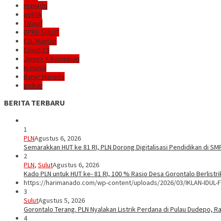
manado
politik
Talaud
DPRD SULUT
E2L-Mantap
Covid-19
James A Kojongian
kriminal
Banjir Manado
golkar
BERITA TERBARU
1
PLN
Agustus 6, 2026
Semarakkan HUT ke 81 RI, PLN Dorong Digitalisasi Pendidikan di S
2
PLN
,
Sulut
Agustus 6, 2026
Kado PLN untuk HUT ke- 81 RI, 100 % Rasio Desa Gorontalo Berlistrik
https://harimanado.com/wp-content/uploads/2026/03/IKLAN-IDUL-F
3
Sulut
Agustus 5, 2026
Gorontalo Terang. PLN Nyalakan Listrik Perdana di Pulau Dudepo, Ra
4