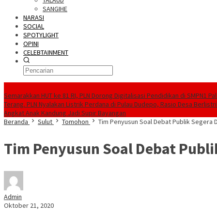
TALAUD
SANGIHE
NARASI
SOCIAL
SPOTYLIGHT
OPINI
CELEBTAINMENT
BERITA TERBARU
Semarakkan HUT ke 81 RI, PLN Dorong Digitalisasi Pendidikan di SMPN1 Pa
Terang. PLN Nyalakan Listrik Perdana di Pulau Dudepo, Rasio Desa Berlistr
Angkat Anak Kandung Jadi Supir Bayangan
Beranda
Sulut
Tomohon
Tim Penyusun Soal Debat Publik Segera D
Tim Penyusun Soal Debat Publik
Admin
Oktober 21, 2020