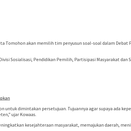
omohon akan memilih tim penyusun soal-soal dalam Debat Publ
isi Sosialisasi, Pendidikan Pemilih, Partisipasi Masyarakat dan
apkan
n untuk dimintakan persetujuan. Tujuannya agar supaya ada keper
ten,” ujar Kowaas.
meningkatkan kesejahteraan masyarakat, memajukan daerah, men