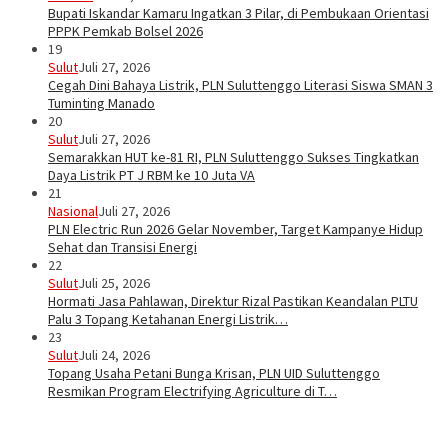
Bupati Iskandar Kamaru Ingatkan 3 Pilar, di Pembukaan Orientasi
PPPK Pemkab Bolsel 2026
19
Sulut
Juli 27, 2026
Cegah Dini Bahaya Listrik, PLN Suluttenggo Literasi Siswa SMAN 3
Tuminting Manado
20
Sulut
Juli 27, 2026
Semarakkan HUT ke-81 RI, PLN Suluttenggo Sukses Tingkatkan
Daya Listrik PT J RBM ke 10 Juta VA
21
Nasional
Juli 27, 2026
PLN Electric Run 2026 Gelar November, Target Kampanye Hidup
Sehat dan Transisi Energi
22
Sulut
Juli 25, 2026
Hormati Jasa Pahlawan, Direktur Rizal Pastikan Keandalan PLTU
Palu 3 Topang Ketahanan Energi Listrik…
23
Sulut
Juli 24, 2026
Topang Usaha Petani Bunga Krisan, PLN UID Suluttenggo
Resmikan Program Electrifying Agriculture di T…