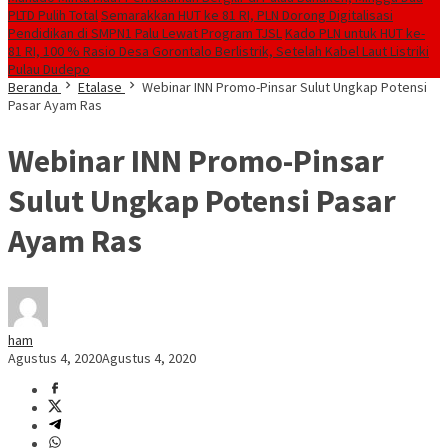
PLTD Pulih Total
Semarakkan HUT ke 81 RI, PLN Dorong Digitalisasi
Pendidikan di SMPN1 Palu Lewat Program TJSL
Kado PLN untuk HUT ke-
81 RI, 100 % Rasio Desa Gorontalo Berlistrik, Setelah Kabel Laut Listriki
Pulau Dudepo
Beranda
Etalase
Webinar INN Promo-Pinsar Sulut Ungkap Potensi
Pasar Ayam Ras
Webinar INN Promo-Pinsar
Sulut Ungkap Potensi Pasar
Ayam Ras
ham
Agustus 4, 2020
Agustus 4, 2020