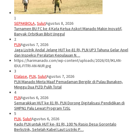
1
SEPAKBOLA
,
Sulut
Agustus 8, 2026
Turnamen BU FC ke 4 Kata Ketua Askot Manado Makin Inovatif,
Banyak Orbitkan Bibit Unggul
2
PLN
Agustus 7, 2026
Jaga Listrik Andal Jelang HUT ke-81 RI, PLN UP3 Tahuna Gelar Apel
dan Inspeksi Peralatan Kepulauan N…
https://harimanado.com/wp-content/uploads/2026/03/IKLAN-
IDUL-FITRI-AN-NUR.jpg
3
Etalase
,
PLN
,
Sulut
Agustus 7, 2026
PLN Manado Minta Maaf Pemadaman Bergilir di Pulau Bunaken,
Minggu Dua PLTD Pulih Total
4
PLN
Agustus 6, 2026
Semarakkan HUT ke 81 RI, PLN Dorong Digitalisasi Pendidikan di
SMPN1 Palu Lewat Program TJSL
5
PLN
,
Sulut
Agustus 6, 2026
Kado PLN untuk HUT ke- 81 RI, 100 % Rasio Desa Gorontalo
Berlistrik, Setelah Kabel Laut Listriki P…