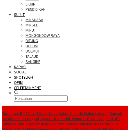
EKUIN
PENDIDIKAN
SULUT
MINAHASA
MINSEL
MINUT
MONGONDOW RAYA
BITUNG
BOLTIM
BOLMUT
TALAUD
SANGIHE
NARASI
SOCIAL
SPOTYLIGHT
OPINI
CELEBTAINMENT
BERITA TERBARU
Turnamen BU FC ke 4 Kata Ketua Askot Manado Makin Inovatif, Banyak
Orbitkan Bibit Unggul
Jaga Listrik Andal Jelang HUT ke-81 RI, PLN UP3
Tahuna Gelar Apel dan Inspeksi Peralatan Kepulauan Nusa Utara
PLN
Manado Minta Maaf Pemadaman Bergilir di Pulau Bunaken, Minggu Dua