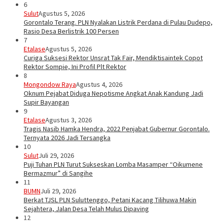
6
Sulut
Agustus 5, 2026
Gorontalo Terang. PLN Nyalakan Listrik Perdana di Pulau Dudepo,
Rasio Desa Berlistrik 100 Persen
7
Etalase
Agustus 5, 2026
Curiga Suksesi Rektor Unsrat Tak Fair, Mendiktisaintek Copot
Rektor Sompie, Ini Profil Plt Rektor
8
Mongondow Raya
Agustus 4, 2026
Oknum Pejabat Diduga Nepotisme Angkat Anak Kandung Jadi
Supir Bayangan
9
Etalase
Agustus 3, 2026
Tragis Nasib Hamka Hendra, 2022 Penjabat Gubernur Gorontalo.
Ternyata 2026 Jadi Tersangka
10
Sulut
Juli 29, 2026
Puji Tuhan PLN Turut Sukseskan Lomba Masamper “Oikumene
Bermazmur” di Sangihe
11
BUMN
Juli 29, 2026
Berkat TJSL PLN Suluttenggo, Petani Kacang Tilihuwa Makin
Sejahtera, Jalan Desa Telah Mulus Dipaving
12