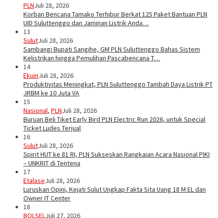
PLN
Juli 28, 2026
Korban Bencana Tamako Terhibur Berkat 125 Paket Bantuan PLN
UID Suluttenggo dan Jaminan Listrik Anda…
13
Sulut
Juli 28, 2026
Sambangi Bupati Sangihe, GM PLN Suluttenggo Bahas Sistem
Kelistrikan hingga Pemulihan Pascabencana T…
14
Ekuin
Juli 28, 2026
Produktivitas Meningkat, PLN Suluttenggo Tambah Daya Listrik PT
JRBM ke 10 Juta VA
15
Nasional
,
PLN
Juli 28, 2026
Buruan Beli Tiket Early Bird PLN Electric Run 2026, untuk Special
Ticket Ludes Terjual
16
Sulut
Juli 28, 2026
Spirit HUT ke 81 RI, PLN Sukseskan Rangkaian Acara Nasional PIKI
– UNKRIT di Tentena
17
Etalase
Juli 28, 2026
Luruskan Opini, Kejati Sulut Ungkap Fakta Sita Uang 18 M EL dan
Owner IT Center
18
BOLSEL
Juli 27, 2026