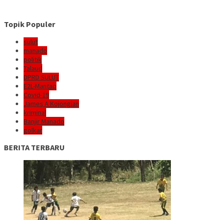
Topik Populer
sulut
manado
politik
Talaud
DPRD SULUT
E2L-Mantap
Covid-19
James A Kojongian
kriminal
Banjir Manado
golkar
BERITA TERBARU