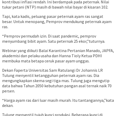
kontribusi inflasi rendah. Ini berdampak pada peternak. Nilai
tukar petani (NTP) masih di bawah nilai bayar di kisaran 102.
Tapi, kata kadis, peluang pasar peternak ayam ras sangat
besar. Untuk menopang, Pemprov mendukung peternak ayam
ras.
“Pemprov permudah izin. Di saat pandemic, pemprov
menyumbang bibit ayam. Satu peternak 25 ekor,”tuturnya.
Webinar yang diikuti Balai Karantina Pertanian Manado, JAPFA,
akademisi dan pelaku usaha dan Hanna Tioly Ketua PDHI
membuka mata betapa ceruk pasar ayam unggas.
Dekan Faperta Universitas Sam Ratulangi Dr Johannis LR
Tulung menyentil ketangguhan peternak ayam ras. Dia
mengungkapkan skema segi tiga mas. Tulung juga mengutip
data bahwa Tahun 2050 kebutuhan pangan asal ternak naik 70
persen.
“Harga ayam ras dari luar masih murah. Itu tantangannya,”kata
dekan.
Tulung menyentil tujuh kunci produksi. Beberapa kunci di