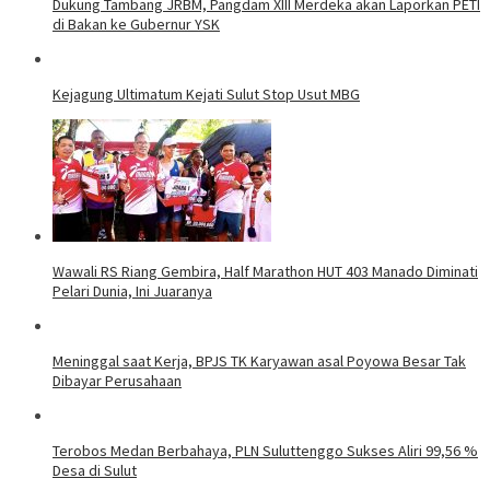
Dukung Tambang JRBM, Pangdam XIII Merdeka akan Laporkan PETI
di Bakan ke Gubernur YSK
Kejagung Ultimatum Kejati Sulut Stop Usut MBG
Wawali RS Riang Gembira, Half Marathon HUT 403 Manado Diminati
Pelari Dunia, Ini Juaranya
Meninggal saat Kerja, BPJS TK Karyawan asal Poyowa Besar Tak
Dibayar Perusahaan
Terobos Medan Berbahaya, PLN Suluttenggo Sukses Aliri 99,56 %
Desa di Sulut