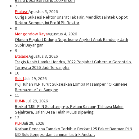
Rasio Desa Berlistrik 100 Persen
7
Etalase
Agustus 5, 2026
Curiga Suksesi Rektor Unsrat Tak Fair, Mendiktisaintek Copot
Rektor Sompie, Ini Profil Plt Rektor
8
Mongondow Raya
Agustus 4, 2026
Oknum Pejabat Diduga Nepotisme Angkat Anak Kandung Jadi
Supir Bayangan
9
Etalase
Agustus 3, 2026
Tragis Nasib Hamka Hendra, 2022 Penjabat Gubernur Gorontalo.
Ternyata 2026 Jadi Tersangka
10
Sulut
Juli 29, 2026
Puji Tuhan PLN Turut Sukseskan Lomba Masamper “Oikumene
Bermazmur” di Sangihe
11
BUMN
Juli 29, 2026
Berkat TJSL PLN Suluttenggo, Petani Kacang Tilihuwa Makin
Sejahtera, Jalan Desa Telah Mulus Dipaving
12
PLN
Juli 28, 2026
Korban Bencana Tamako Terhibur Berkat 125 Paket Bantuan PLN
UID Suluttenggo dan Jaminan Listrik Anda…