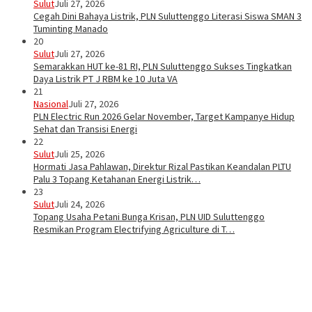
Sulut
Juli 27, 2026
Cegah Dini Bahaya Listrik, PLN Suluttenggo Literasi Siswa SMAN 3
Tuminting Manado
20
Sulut
Juli 27, 2026
Semarakkan HUT ke-81 RI, PLN Suluttenggo Sukses Tingkatkan
Daya Listrik PT J RBM ke 10 Juta VA
21
Nasional
Juli 27, 2026
PLN Electric Run 2026 Gelar November, Target Kampanye Hidup
Sehat dan Transisi Energi
22
Sulut
Juli 25, 2026
Hormati Jasa Pahlawan, Direktur Rizal Pastikan Keandalan PLTU
Palu 3 Topang Ketahanan Energi Listrik…
23
Sulut
Juli 24, 2026
Topang Usaha Petani Bunga Krisan, PLN UID Suluttenggo
Resmikan Program Electrifying Agriculture di T…