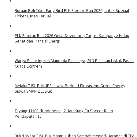
Buruan Beli Tiket Early Bird PLN Electric Run 2026, untuk Special
Ticket Ludes Terjual
PLN Electric Run 2026 Gelar November, Target Kampanye Hidup
Sehat dan Transisi Energi
Warga Pasar Inpres Manonda Palu Lega, PLN Pulihkan Listrik Pasca
Cuaca Ekstrem
Melalui TJSL PLN UP3 Luwuk Perkuat Ekosistem Green Energy
Siswa SMKN 2 Luwuk
Tayang 11/08 di Indonesia, 2 Hari Kung Fu Soccer Raub
Pendapatan 1,
Bukti Nyata TJSL PLN Mampu Ubah Sampah menjadi Harapan di TPA