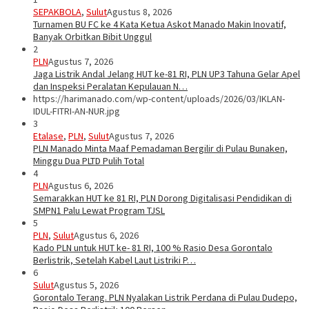
SEPAKBOLA
,
Sulut
Agustus 8, 2026
Turnamen BU FC ke 4 Kata Ketua Askot Manado Makin Inovatif,
Banyak Orbitkan Bibit Unggul
2
PLN
Agustus 7, 2026
Jaga Listrik Andal Jelang HUT ke-81 RI, PLN UP3 Tahuna Gelar Apel
dan Inspeksi Peralatan Kepulauan N…
https://harimanado.com/wp-content/uploads/2026/03/IKLAN-
IDUL-FITRI-AN-NUR.jpg
3
Etalase
,
PLN
,
Sulut
Agustus 7, 2026
PLN Manado Minta Maaf Pemadaman Bergilir di Pulau Bunaken,
Minggu Dua PLTD Pulih Total
4
PLN
Agustus 6, 2026
Semarakkan HUT ke 81 RI, PLN Dorong Digitalisasi Pendidikan di
SMPN1 Palu Lewat Program TJSL
5
PLN
,
Sulut
Agustus 6, 2026
Kado PLN untuk HUT ke- 81 RI, 100 % Rasio Desa Gorontalo
Berlistrik, Setelah Kabel Laut Listriki P…
6
Sulut
Agustus 5, 2026
Gorontalo Terang. PLN Nyalakan Listrik Perdana di Pulau Dudepo,