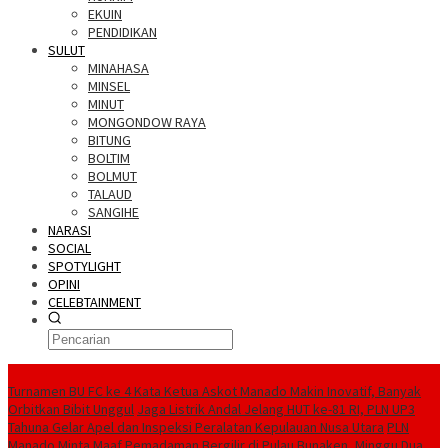
EKUIN
PENDIDIKAN
SULUT
MINAHASA
MINSEL
MINUT
MONGONDOW RAYA
BITUNG
BOLTIM
BOLMUT
TALAUD
SANGIHE
NARASI
SOCIAL
SPOTYLIGHT
OPINI
CELEBTAINMENT
BERITA TERBARU
Turnamen BU FC ke 4 Kata Ketua Askot Manado Makin Inovatif, Banyak
Orbitkan Bibit Unggul
Jaga Listrik Andal Jelang HUT ke-81 RI, PLN UP3
Tahuna Gelar Apel dan Inspeksi Peralatan Kepulauan Nusa Utara
PLN
Manado Minta Maaf Pemadaman Bergilir di Pulau Bunaken, Minggu Dua