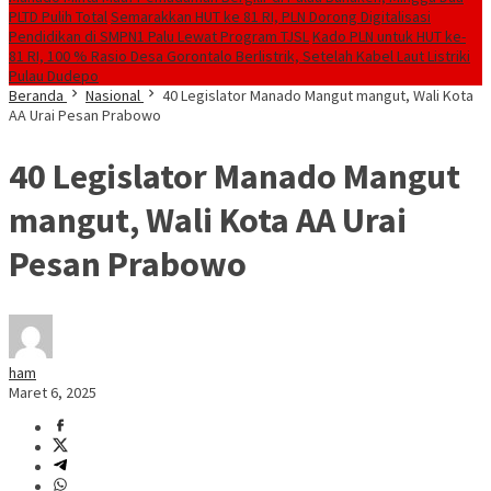
PLTD Pulih Total
Semarakkan HUT ke 81 RI, PLN Dorong Digitalisasi
Pendidikan di SMPN1 Palu Lewat Program TJSL
Kado PLN untuk HUT ke-
81 RI, 100 % Rasio Desa Gorontalo Berlistrik, Setelah Kabel Laut Listriki
Pulau Dudepo
Beranda
Nasional
40 Legislator Manado Mangut mangut, Wali Kota
AA Urai Pesan Prabowo
40 Legislator Manado Mangut
mangut, Wali Kota AA Urai
Pesan Prabowo
ham
Maret 6, 2025