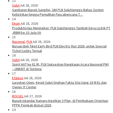
13
Sulut
Juli 28, 2026
Sambangi Bupati Sangihe, GM PLN Suluttenggo Bahas Sistem
Kelistrikan hingga Pemulihan Pascabencana T…
14
Ekuin
Juli 28, 2026
Produktivitas Meningkat, PLN Suluttenggo Tambah Daya Listrik PT
JRBM ke 10 Juta VA
15
Nasional
,
PLN
Juli 28, 2026
Buruan Beli Tiket Early Bird PLN Electric Run 2026, untuk Special
Ticket Ludes Terjual
16
Sulut
Juli 28, 2026
Spirit HUT ke 81 RI, PLN Sukseskan Rangkaian Acara Nasional PIKI
– UNKRIT di Tentena
17
Etalase
Juli 28, 2026
Luruskan Opini, Kejati Sulut Ungkap Fakta Sita Uang 18 M EL dan
Owner IT Center
18
BOLSEL
Juli 27, 2026
Bupati Iskandar Kamaru Ingatkan 3 Pilar, di Pembukaan Orientasi
PPPK Pemkab Bolsel 2026
19