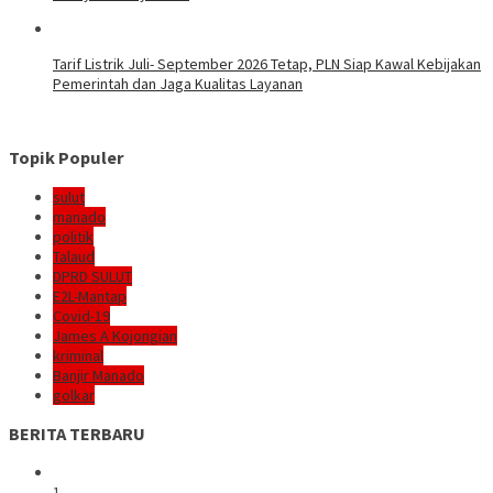
Tarif Listrik Juli- September 2026 Tetap, PLN Siap Kawal Kebijakan
Pemerintah dan Jaga Kualitas Layanan
Topik Populer
sulut
manado
politik
Talaud
DPRD SULUT
E2L-Mantap
Covid-19
James A Kojongian
kriminal
Banjir Manado
golkar
BERITA TERBARU
1