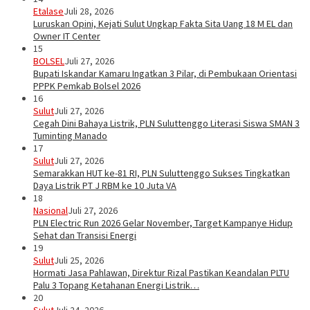
Etalase
Juli 28, 2026
Luruskan Opini, Kejati Sulut Ungkap Fakta Sita Uang 18 M EL dan
Owner IT Center
15
BOLSEL
Juli 27, 2026
Bupati Iskandar Kamaru Ingatkan 3 Pilar, di Pembukaan Orientasi
PPPK Pemkab Bolsel 2026
16
Sulut
Juli 27, 2026
Cegah Dini Bahaya Listrik, PLN Suluttenggo Literasi Siswa SMAN 3
Tuminting Manado
17
Sulut
Juli 27, 2026
Semarakkan HUT ke-81 RI, PLN Suluttenggo Sukses Tingkatkan
Daya Listrik PT J RBM ke 10 Juta VA
18
Nasional
Juli 27, 2026
PLN Electric Run 2026 Gelar November, Target Kampanye Hidup
Sehat dan Transisi Energi
19
Sulut
Juli 25, 2026
Hormati Jasa Pahlawan, Direktur Rizal Pastikan Keandalan PLTU
Palu 3 Topang Ketahanan Energi Listrik…
20