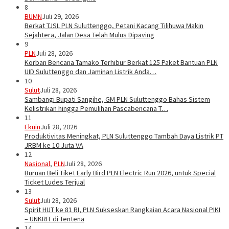
8
BUMN
Juli 29, 2026
Berkat TJSL PLN Suluttenggo, Petani Kacang Tilihuwa Makin
Sejahtera, Jalan Desa Telah Mulus Dipaving
9
PLN
Juli 28, 2026
Korban Bencana Tamako Terhibur Berkat 125 Paket Bantuan PLN
UID Suluttenggo dan Jaminan Listrik Anda…
10
Sulut
Juli 28, 2026
Sambangi Bupati Sangihe, GM PLN Suluttenggo Bahas Sistem
Kelistrikan hingga Pemulihan Pascabencana T…
11
Ekuin
Juli 28, 2026
Produktivitas Meningkat, PLN Suluttenggo Tambah Daya Listrik PT
JRBM ke 10 Juta VA
12
Nasional
,
PLN
Juli 28, 2026
Buruan Beli Tiket Early Bird PLN Electric Run 2026, untuk Special
Ticket Ludes Terjual
13
Sulut
Juli 28, 2026
Spirit HUT ke 81 RI, PLN Sukseskan Rangkaian Acara Nasional PIKI
– UNKRIT di Tentena
14