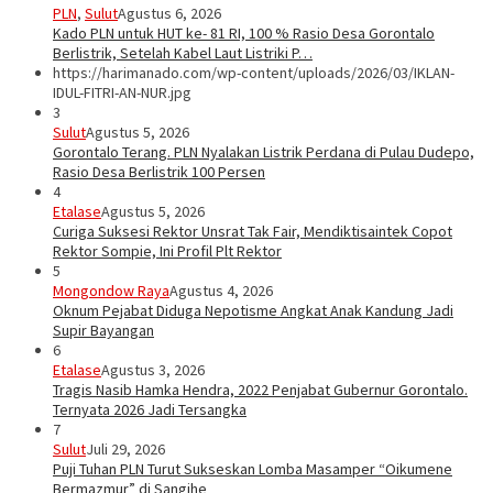
PLN
,
Sulut
Agustus 6, 2026
Kado PLN untuk HUT ke- 81 RI, 100 % Rasio Desa Gorontalo
Berlistrik, Setelah Kabel Laut Listriki P…
https://harimanado.com/wp-content/uploads/2026/03/IKLAN-
IDUL-FITRI-AN-NUR.jpg
3
Sulut
Agustus 5, 2026
Gorontalo Terang. PLN Nyalakan Listrik Perdana di Pulau Dudepo,
Rasio Desa Berlistrik 100 Persen
4
Etalase
Agustus 5, 2026
Curiga Suksesi Rektor Unsrat Tak Fair, Mendiktisaintek Copot
Rektor Sompie, Ini Profil Plt Rektor
5
Mongondow Raya
Agustus 4, 2026
Oknum Pejabat Diduga Nepotisme Angkat Anak Kandung Jadi
Supir Bayangan
6
Etalase
Agustus 3, 2026
Tragis Nasib Hamka Hendra, 2022 Penjabat Gubernur Gorontalo.
Ternyata 2026 Jadi Tersangka
7
Sulut
Juli 29, 2026
Puji Tuhan PLN Turut Sukseskan Lomba Masamper “Oikumene
Bermazmur” di Sangihe