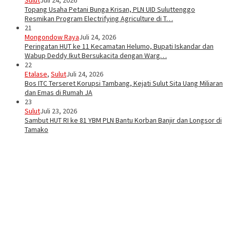
Sulut
Juli 24, 2026
Topang Usaha Petani Bunga Krisan, PLN UID Suluttenggo
Resmikan Program Electrifying Agriculture di T…
21
Mongondow Raya
Juli 24, 2026
Peringatan HUT ke 11 Kecamatan Helumo, Bupati Iskandar dan
Wabup Deddy Ikut Bersukacita dengan Warg…
22
Etalase
,
Sulut
Juli 24, 2026
Bos ITC Terseret Korupsi Tambang, Kejati Sulut Sita Uang Miliaran
dan Emas di Rumah JA
23
Sulut
Juli 23, 2026
Sambut HUT RI ke 81 YBM PLN Bantu Korban Banjir dan Longsor di
Tamako