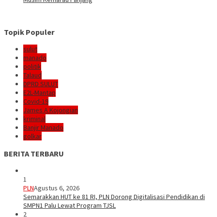
Topik Populer
sulut
manado
politik
Talaud
DPRD SULUT
E2L-Mantap
Covid-19
James A Kojongian
kriminal
Banjir Manado
golkar
BERITA TERBARU
1
PLN
Agustus 6, 2026
Semarakkan HUT ke 81 RI, PLN Dorong Digitalisasi Pendidikan di
SMPN1 Palu Lewat Program TJSL
2