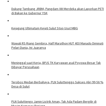
Dukung Tambang JRBM, Pangdam XIII Merdeka akan Laporkan PETI
di Bakan ke Gubernur YSK
Kejagung Ultimatum Kejati Sulut Stop Usut MBG
Wawali RS Riang Gembira, Half Marathon HUT 403 Manado Diminati
Pelari Dunia, Ini Juaranya
Meninggal saat Kerja, BPJS TK Karyawan asal Poyowa Besar Tak
Dibayar Perusahaan
Terobos Medan Berbahaya, PLN Suluttenggo Sukses Aliri 99,56 %
Desa di Sulut
PLN Suluttengo Jamin Listrik Aman, Tak Ada Padam Bergilir di
Musim Kemarau Panjang