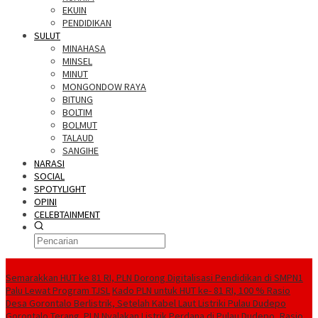
EKUIN
PENDIDIKAN
SULUT
MINAHASA
MINSEL
MINUT
MONGONDOW RAYA
BITUNG
BOLTIM
BOLMUT
TALAUD
SANGIHE
NARASI
SOCIAL
SPOTYLIGHT
OPINI
CELEBTAINMENT
BERITA TERBARU
Semarakkan HUT ke 81 RI, PLN Dorong Digitalisasi Pendidikan di SMPN1
Palu Lewat Program TJSL
Kado PLN untuk HUT ke- 81 RI, 100 % Rasio
Desa Gorontalo Berlistrik, Setelah Kabel Laut Listriki Pulau Dudepo
Gorontalo Terang. PLN Nyalakan Listrik Perdana di Pulau Dudepo, Rasio