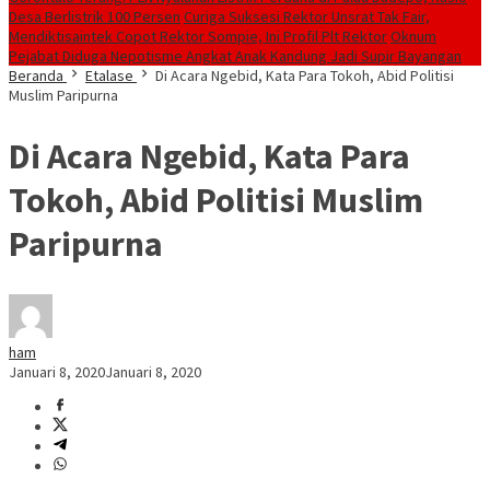
Desa Berlistrik 100 Persen
Curiga Suksesi Rektor Unsrat Tak Fair,
Mendiktisaintek Copot Rektor Sompie, Ini Profil Plt Rektor
Oknum
Pejabat Diduga Nepotisme Angkat Anak Kandung Jadi Supir Bayangan
Beranda
Etalase
Di Acara Ngebid, Kata Para Tokoh, Abid Politisi
Muslim Paripurna
Di Acara Ngebid, Kata Para
Tokoh, Abid Politisi Muslim
Paripurna
ham
Januari 8, 2020
Januari 8, 2020