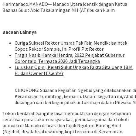
Harimanado.MANADO— Manado Utara identik dengan Ketua
Baznas Sulut Abid Takalamingan MH (AT)!bukan klaim.
Bacaan Lainnya
Curiga Suksesi Rektor Unsrat Tak Fair, Mendiktisaintek
Copot Rektor Sompie, Ini Profil Plt Rektor
Tragis Nasib Hamka Hendra, 2022 Penjabat Gubernur
Gorontalo. Ternyata 2026 Jadi Tersangka
Luruskan Opini, Kejati Sulut Ungkap Fakta Sita Uang 18 M
EL dan Owner IT Center
DIDORONG: Suasana kegiatan Ngebid yang dilaksanakan di 
Kecamatan Tuminting, kemarin. Dalam kegiatan ini, Abi
dukungan dari berbagai pihak untuk maju dalam Pilwako 
Tokoh berdarah Sangihe bisa membuktikan dengan kehadiran
seratusan para tokoh masyarakat, pemuka agama dan tokoh
pemuda di Manado di acara bertajuk Ngobrol Bareng Abid
(Ngebid) di salah satu warung kopi ternama di Kecamatan