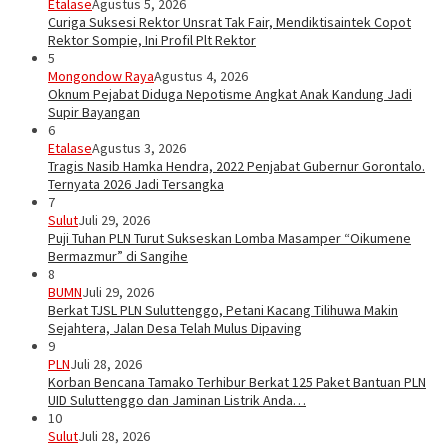
Etalase
Agustus 5, 2026
Curiga Suksesi Rektor Unsrat Tak Fair, Mendiktisaintek Copot
Rektor Sompie, Ini Profil Plt Rektor
5
Mongondow Raya
Agustus 4, 2026
Oknum Pejabat Diduga Nepotisme Angkat Anak Kandung Jadi
Supir Bayangan
6
Etalase
Agustus 3, 2026
Tragis Nasib Hamka Hendra, 2022 Penjabat Gubernur Gorontalo.
Ternyata 2026 Jadi Tersangka
7
Sulut
Juli 29, 2026
Puji Tuhan PLN Turut Sukseskan Lomba Masamper “Oikumene
Bermazmur” di Sangihe
8
BUMN
Juli 29, 2026
Berkat TJSL PLN Suluttenggo, Petani Kacang Tilihuwa Makin
Sejahtera, Jalan Desa Telah Mulus Dipaving
9
PLN
Juli 28, 2026
Korban Bencana Tamako Terhibur Berkat 125 Paket Bantuan PLN
UID Suluttenggo dan Jaminan Listrik Anda…
10
Sulut
Juli 28, 2026