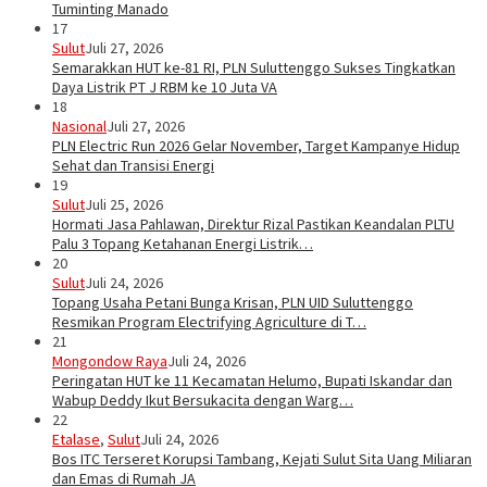
Tuminting Manado
17
Sulut
Juli 27, 2026
Semarakkan HUT ke-81 RI, PLN Suluttenggo Sukses Tingkatkan
Daya Listrik PT J RBM ke 10 Juta VA
18
Nasional
Juli 27, 2026
PLN Electric Run 2026 Gelar November, Target Kampanye Hidup
Sehat dan Transisi Energi
19
Sulut
Juli 25, 2026
Hormati Jasa Pahlawan, Direktur Rizal Pastikan Keandalan PLTU
Palu 3 Topang Ketahanan Energi Listrik…
20
Sulut
Juli 24, 2026
Topang Usaha Petani Bunga Krisan, PLN UID Suluttenggo
Resmikan Program Electrifying Agriculture di T…
21
Mongondow Raya
Juli 24, 2026
Peringatan HUT ke 11 Kecamatan Helumo, Bupati Iskandar dan
Wabup Deddy Ikut Bersukacita dengan Warg…
22
Etalase
,
Sulut
Juli 24, 2026
Bos ITC Terseret Korupsi Tambang, Kejati Sulut Sita Uang Miliaran
dan Emas di Rumah JA