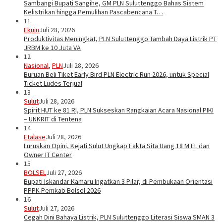
Sambangi Bupati Sangihe, GM PLN Suluttenggo Bahas Sistem
Kelistrikan hingga Pemulihan Pascabencana T…
11
Ekuin
Juli 28, 2026
Produktivitas Meningkat, PLN Suluttenggo Tambah Daya Listrik PT
JRBM ke 10 Juta VA
12
Nasional
,
PLN
Juli 28, 2026
Buruan Beli Tiket Early Bird PLN Electric Run 2026, untuk Special
Ticket Ludes Terjual
13
Sulut
Juli 28, 2026
Spirit HUT ke 81 RI, PLN Sukseskan Rangkaian Acara Nasional PIKI
– UNKRIT di Tentena
14
Etalase
Juli 28, 2026
Luruskan Opini, Kejati Sulut Ungkap Fakta Sita Uang 18 M EL dan
Owner IT Center
15
BOLSEL
Juli 27, 2026
Bupati Iskandar Kamaru Ingatkan 3 Pilar, di Pembukaan Orientasi
PPPK Pemkab Bolsel 2026
16
Sulut
Juli 27, 2026
Cegah Dini Bahaya Listrik, PLN Suluttenggo Literasi Siswa SMAN 3