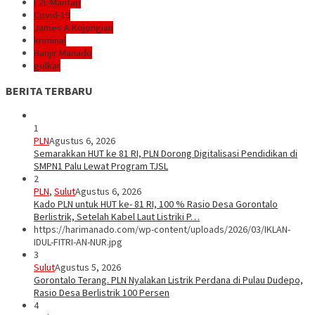
E2L-Mantap
Covid-19
James A Kojongian
kriminal
Banjir Manado
golkar
BERITA TERBARU
1
PLN
Agustus 6, 2026
Semarakkan HUT ke 81 RI, PLN Dorong Digitalisasi Pendidikan di
SMPN1 Palu Lewat Program TJSL
2
PLN
,
Sulut
Agustus 6, 2026
Kado PLN untuk HUT ke- 81 RI, 100 % Rasio Desa Gorontalo
Berlistrik, Setelah Kabel Laut Listriki P…
https://harimanado.com/wp-content/uploads/2026/03/IKLAN-
IDUL-FITRI-AN-NUR.jpg
3
Sulut
Agustus 5, 2026
Gorontalo Terang. PLN Nyalakan Listrik Perdana di Pulau Dudepo,
Rasio Desa Berlistrik 100 Persen
4