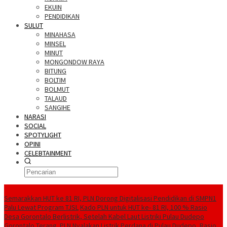
EKUIN
PENDIDIKAN
SULUT
MINAHASA
MINSEL
MINUT
MONGONDOW RAYA
BITUNG
BOLTIM
BOLMUT
TALAUD
SANGIHE
NARASI
SOCIAL
SPOTYLIGHT
OPINI
CELEBTAINMENT
BERITA TERBARU
Semarakkan HUT ke 81 RI, PLN Dorong Digitalisasi Pendidikan di SMPN1
Palu Lewat Program TJSL
Kado PLN untuk HUT ke- 81 RI, 100 % Rasio
Desa Gorontalo Berlistrik, Setelah Kabel Laut Listriki Pulau Dudepo
Gorontalo Terang. PLN Nyalakan Listrik Perdana di Pulau Dudepo, Rasio