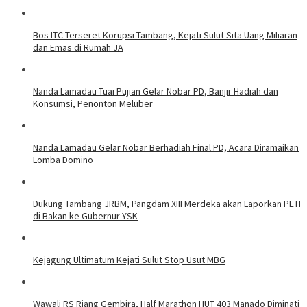
Bos ITC Terseret Korupsi Tambang, Kejati Sulut Sita Uang Miliaran
dan Emas di Rumah JA
Nanda Lamadau Tuai Pujian Gelar Nobar PD, Banjir Hadiah dan
Konsumsi, Penonton Meluber
Nanda Lamadau Gelar Nobar Berhadiah Final PD, Acara Diramaikan
Lomba Domino
Dukung Tambang JRBM, Pangdam XIII Merdeka akan Laporkan PETI
di Bakan ke Gubernur YSK
Kejagung Ultimatum Kejati Sulut Stop Usut MBG
Wawali RS Riang Gembira, Half Marathon HUT 403 Manado Diminati