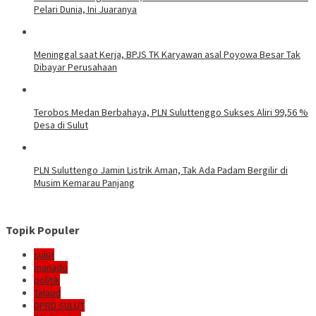
Pelari Dunia, Ini Juaranya
Meninggal saat Kerja, BPJS TK Karyawan asal Poyowa Besar Tak
Dibayar Perusahaan
Terobos Medan Berbahaya, PLN Suluttenggo Sukses Aliri 99,56 %
Desa di Sulut
PLN Suluttengo Jamin Listrik Aman, Tak Ada Padam Bergilir di
Musim Kemarau Panjang
Topik Populer
sulut
manado
politik
Talaud
DPRD SULUT