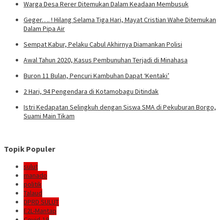
Warga Desa Rerer Ditemukan Dalam Keadaan Membusuk
Geger…. ! Hilang Selama Tiga Hari, Mayat Cristian Wahe Ditemukan
Dalam Pipa Air
Sempat Kabur, Pelaku Cabul Akhirnya Diamankan Polisi
Awal Tahun 2020, Kasus Pembunuhan Terjadi di Minahasa
Buron 11 Bulan, Pencuri Kambuhan Dapat ‘Kentaki’
2 Hari, 94 Pengendara di Kotamobagu Ditindak
Istri Kedapatan Selingkuh dengan Siswa SMA di Pekuburan Borgo,
Suami Main Tikam
Topik Populer
sulut
manado
politik
Talaud
DPRD SULUT
E2L-Mantap
Covid-19