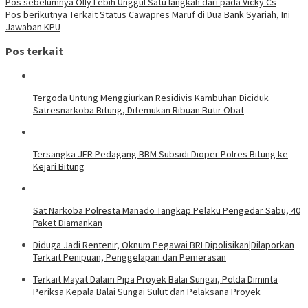
Pos sebelumnya
Olly Lebih Unggul Satu langkah dari pada Vicky Cs
Pos berikutnya
Terkait Status Cawapres Maruf di Dua Bank Syariah, Ini
Jawaban KPU
Pos terkait
Tergoda Untung Menggiurkan Residivis Kambuhan Diciduk
Satresnarkoba Bitung, Ditemukan Ribuan Butir Obat
Tersangka JFR Pedagang BBM Subsidi Dioper Polres Bitung ke
Kejari Bitung
Sat Narkoba Polresta Manado Tangkap Pelaku Pengedar Sabu, 40
Paket Diamankan
Diduga Jadi Rentenir, Oknum Pegawai BRI Dipolisikan|Dilaporkan
Terkait Penipuan, Penggelapan dan Pemerasan
Terkait Mayat Dalam Pipa Proyek Balai Sungai, Polda Diminta
Periksa Kepala Balai Sungai Sulut dan Pelaksana Proyek