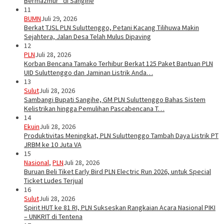
Bermazmur” di Sangihe
11
BUMN
Juli 29, 2026
Berkat TJSL PLN Suluttenggo, Petani Kacang Tilihuwa Makin
Sejahtera, Jalan Desa Telah Mulus Dipaving
12
PLN
Juli 28, 2026
Korban Bencana Tamako Terhibur Berkat 125 Paket Bantuan PLN
UID Suluttenggo dan Jaminan Listrik Anda…
13
Sulut
Juli 28, 2026
Sambangi Bupati Sangihe, GM PLN Suluttenggo Bahas Sistem
Kelistrikan hingga Pemulihan Pascabencana T…
14
Ekuin
Juli 28, 2026
Produktivitas Meningkat, PLN Suluttenggo Tambah Daya Listrik PT
JRBM ke 10 Juta VA
15
Nasional
,
PLN
Juli 28, 2026
Buruan Beli Tiket Early Bird PLN Electric Run 2026, untuk Special
Ticket Ludes Terjual
16
Sulut
Juli 28, 2026
Spirit HUT ke 81 RI, PLN Sukseskan Rangkaian Acara Nasional PIKI
– UNKRIT di Tentena