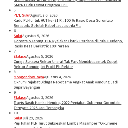
SMPN1 Palu Lewat Program TJSL
5
PLN
,
Sulut
Agustus 6, 2026
Kado PLN untuk HUT ke- 81 RI, 100 % Rasio Desa Gorontalo
Berlistrik, Setelah Kabel Laut Listriki P…
6
Sulut
Agustus 5, 2026
Gorontalo Terang. PLN Nyalakan Listrik Perdana di Pulau Dudepo,
Rasio Desa Berlistrik 100 Persen
7
Etalase
Agustus 5, 2026
Curiga Suksesi Rektor Unsrat Tak Fair, Mendiktisaintek Copot
Rektor Sompie, Ini Profil Plt Rektor
8
Mongondow Raya
Agustus 4, 2026
Oknum Pejabat Diduga Nepotisme Angkat Anak Kandung Jadi
Supir Bayangan
9
Etalase
Agustus 3, 2026
Tragis Nasib Hamka Hendra, 2022 Penjabat Gubernur Gorontalo.
Ternyata 2026 Jadi Tersangka
10
Sulut
Juli 29, 2026
Puji Tuhan PLN Turut Sukseskan Lomba Masamper “Oikumene