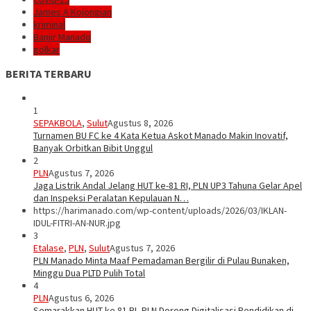
James A Kojongian
kriminal
Banjir Manado
golkar
BERITA TERBARU
1
SEPAKBOLA
,
Sulut
Agustus 8, 2026
Turnamen BU FC ke 4 Kata Ketua Askot Manado Makin Inovatif,
Banyak Orbitkan Bibit Unggul
2
PLN
Agustus 7, 2026
Jaga Listrik Andal Jelang HUT ke-81 RI, PLN UP3 Tahuna Gelar Apel
dan Inspeksi Peralatan Kepulauan N…
https://harimanado.com/wp-content/uploads/2026/03/IKLAN-
IDUL-FITRI-AN-NUR.jpg
3
Etalase
,
PLN
,
Sulut
Agustus 7, 2026
PLN Manado Minta Maaf Pemadaman Bergilir di Pulau Bunaken,
Minggu Dua PLTD Pulih Total
4
PLN
Agustus 6, 2026
Semarakkan HUT ke 81 RI, PLN Dorong Digitalisasi Pendidikan di