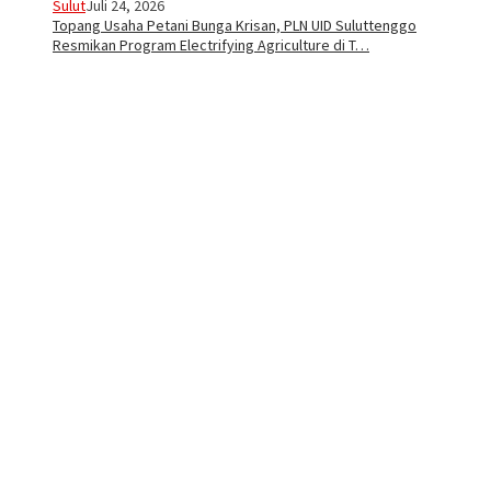
Sulut
Juli 24, 2026
Topang Usaha Petani Bunga Krisan, PLN UID Suluttenggo
Resmikan Program Electrifying Agriculture di T…