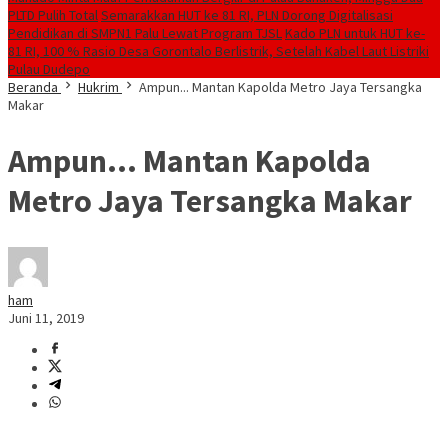
PLTD Pulih Total
Semarakkan HUT ke 81 RI, PLN Dorong Digitalisasi
Pendidikan di SMPN1 Palu Lewat Program TJSL
Kado PLN untuk HUT ke-
81 RI, 100 % Rasio Desa Gorontalo Berlistrik, Setelah Kabel Laut Listriki
Pulau Dudepo
Beranda
Hukrim
Ampun... Mantan Kapolda Metro Jaya Tersangka
Makar
Ampun… Mantan Kapolda
Metro Jaya Tersangka Makar
ham
Juni 11, 2019