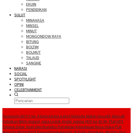
EKUIN
PENDIDIKAN
SULUT
MINAHASA
MINSEL
MINUT
MONGONDOW RAYA
BITUNG
BOLTIM
BOLMUT
TALAUD
SANGIHE
NARASI
SOCIAL
SPOTYLIGHT
OPINI
CELEBTAINMENT
BERITA TERBARU
Turnamen BU FC ke 4 Kata Ketua Askot Manado Makin Inovatif, Banyak
Orbitkan Bibit Unggul
Jaga Listrik Andal Jelang HUT ke-81 RI, PLN UP3
Tahuna Gelar Apel dan Inspeksi Peralatan Kepulauan Nusa Utara
PLN
Manado Minta Maaf Pemadaman Bergilir di Pulau Bunaken, Minggu Dua