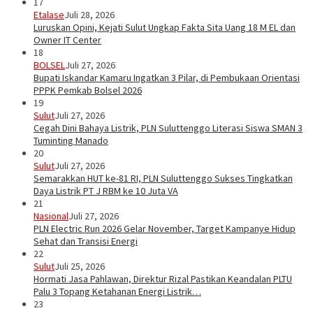
17
Etalase
Juli 28, 2026
Luruskan Opini, Kejati Sulut Ungkap Fakta Sita Uang 18 M EL dan
Owner IT Center
18
BOLSEL
Juli 27, 2026
Bupati Iskandar Kamaru Ingatkan 3 Pilar, di Pembukaan Orientasi
PPPK Pemkab Bolsel 2026
19
Sulut
Juli 27, 2026
Cegah Dini Bahaya Listrik, PLN Suluttenggo Literasi Siswa SMAN 3
Tuminting Manado
20
Sulut
Juli 27, 2026
Semarakkan HUT ke-81 RI, PLN Suluttenggo Sukses Tingkatkan
Daya Listrik PT J RBM ke 10 Juta VA
21
Nasional
Juli 27, 2026
PLN Electric Run 2026 Gelar November, Target Kampanye Hidup
Sehat dan Transisi Energi
22
Sulut
Juli 25, 2026
Hormati Jasa Pahlawan, Direktur Rizal Pastikan Keandalan PLTU
Palu 3 Topang Ketahanan Energi Listrik…
23