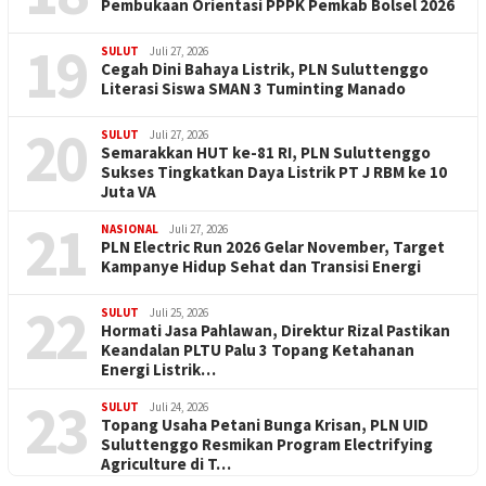
Pembukaan Orientasi PPPK Pemkab Bolsel 2026
19
SULUT
Juli 27, 2026
Cegah Dini Bahaya Listrik, PLN Suluttenggo
Literasi Siswa SMAN 3 Tuminting Manado
20
SULUT
Juli 27, 2026
Semarakkan HUT ke-81 RI, PLN Suluttenggo
Sukses Tingkatkan Daya Listrik PT J RBM ke 10
Juta VA
21
NASIONAL
Juli 27, 2026
PLN Electric Run 2026 Gelar November, Target
Kampanye Hidup Sehat dan Transisi Energi
22
SULUT
Juli 25, 2026
Hormati Jasa Pahlawan, Direktur Rizal Pastikan
Keandalan PLTU Palu 3 Topang Ketahanan
Energi Listrik…
23
SULUT
Juli 24, 2026
Topang Usaha Petani Bunga Krisan, PLN UID
Suluttenggo Resmikan Program Electrifying
Agriculture di T…