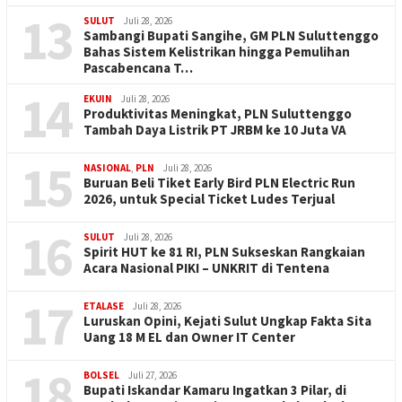
13
SULUT
Juli 28, 2026
Sambangi Bupati Sangihe, GM PLN Suluttenggo
Bahas Sistem Kelistrikan hingga Pemulihan
Pascabencana T…
14
EKUIN
Juli 28, 2026
Produktivitas Meningkat, PLN Suluttenggo
Tambah Daya Listrik PT JRBM ke 10 Juta VA
15
NASIONAL
,
PLN
Juli 28, 2026
Buruan Beli Tiket Early Bird PLN Electric Run
2026, untuk Special Ticket Ludes Terjual
16
SULUT
Juli 28, 2026
Spirit HUT ke 81 RI, PLN Sukseskan Rangkaian
Acara Nasional PIKI – UNKRIT di Tentena
17
ETALASE
Juli 28, 2026
Luruskan Opini, Kejati Sulut Ungkap Fakta Sita
Uang 18 M EL dan Owner IT Center
18
BOLSEL
Juli 27, 2026
Bupati Iskandar Kamaru Ingatkan 3 Pilar, di