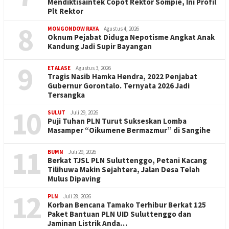
Mendiktisaintek Copot Rektor Sompie, Ini Profil
Plt Rektor
8
MONGONDOW RAYA
Agustus 4, 2026
Oknum Pejabat Diduga Nepotisme Angkat Anak
Kandung Jadi Supir Bayangan
9
ETALASE
Agustus 3, 2026
Tragis Nasib Hamka Hendra, 2022 Penjabat
Gubernur Gorontalo. Ternyata 2026 Jadi
Tersangka
10
SULUT
Juli 29, 2026
Puji Tuhan PLN Turut Sukseskan Lomba
Masamper “Oikumene Bermazmur” di Sangihe
11
BUMN
Juli 29, 2026
Berkat TJSL PLN Suluttenggo, Petani Kacang
Tilihuwa Makin Sejahtera, Jalan Desa Telah
Mulus Dipaving
12
PLN
Juli 28, 2026
Korban Bencana Tamako Terhibur Berkat 125
Paket Bantuan PLN UID Suluttenggo dan
Jaminan Listrik Anda…