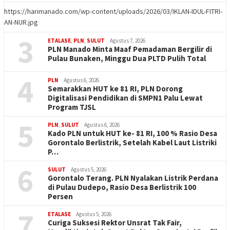
https://harimanado.com/wp-content/uploads/2026/03/IKLAN-IDUL-FITRI-
AN-NUR.jpg
3
ETALASE
,
PLN
,
SULUT
Agustus 7, 2026
PLN Manado Minta Maaf Pemadaman Bergilir di
Pulau Bunaken, Minggu Dua PLTD Pulih Total
4
PLN
Agustus 6, 2026
Semarakkan HUT ke 81 RI, PLN Dorong
Digitalisasi Pendidikan di SMPN1 Palu Lewat
Program TJSL
5
PLN
,
SULUT
Agustus 6, 2026
Kado PLN untuk HUT ke- 81 RI, 100 % Rasio Desa
Gorontalo Berlistrik, Setelah Kabel Laut Listriki
P…
6
SULUT
Agustus 5, 2026
Gorontalo Terang. PLN Nyalakan Listrik Perdana
di Pulau Dudepo, Rasio Desa Berlistrik 100
Persen
7
ETALASE
Agustus 5, 2026
Curiga Suksesi Rektor Unsrat Tak Fair,