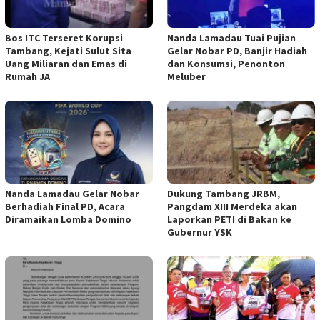
Bos ITC Terseret Korupsi
Nanda Lamadau Tuai Pujian
Tambang, Kejati Sulut Sita
Gelar Nobar PD, Banjir Hadiah
Uang Miliaran dan Emas di
dan Konsumsi, Penonton
Rumah JA
Meluber
Nanda Lamadau Gelar Nobar
Dukung Tambang JRBM,
Berhadiah Final PD, Acara
Pangdam XIII Merdeka akan
Diramaikan Lomba Domino
Laporkan PETI di Bakan ke
Gubernur YSK