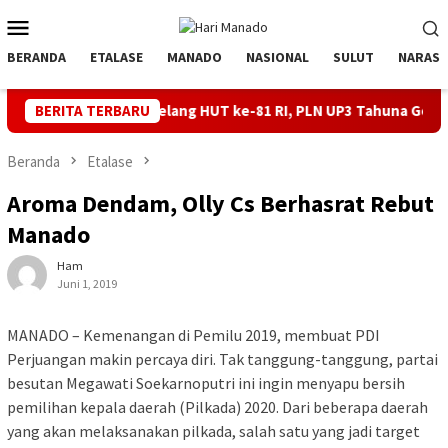
Loncat
Menu
ke
Mobile
konten
BERANDA
ETALASE
MANADO
NASIONAL
SULUT
NARASI
al Jelang HUT ke-81 RI, PLN UP3 Tahuna Gelar Apel dan Inspeksi P
BERITA TERBARU
Beranda
Etalase
Aroma Dendam, Olly Cs Berhasrat Rebut
Manado
Ham
Juni 1, 2019
MANADO – Kemenangan di Pemilu 2019, membuat PDI
Perjuangan makin percaya diri. Tak tanggung-tanggung, partai
besutan Megawati Soekarnoputri ini ingin menyapu bersih
pemilihan kepala daerah (Pilkada) 2020. Dari beberapa daerah
yang akan melaksanakan pilkada, salah satu yang jadi target