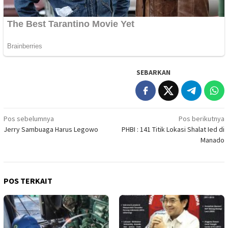
SEBARKAN
Navigasi
Pos sebelumnya
Pos berikutnya
Jerry Sambuaga Harus Legowo
PHBI : 141 Titik Lokasi Shalat Ied di
pos
Manado
POS TERKAIT