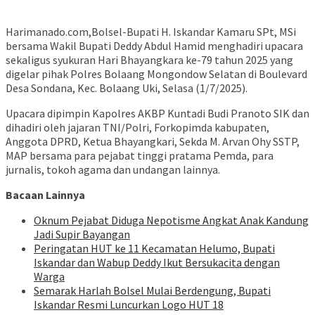
Harimanado.com,Bolsel-Bupati H. Iskandar Kamaru SPt, MSi
bersama Wakil Bupati Deddy Abdul Hamid menghadiri upacara
sekaligus syukuran Hari Bhayangkara ke-79 tahun 2025 yang
digelar pihak Polres Bolaang Mongondow Selatan di Boulevard
Desa Sondana, Kec. Bolaang Uki, Selasa (1/7/2025).
Upacara dipimpin Kapolres AKBP Kuntadi Budi Pranoto SIK dan
dihadiri oleh jajaran TNI/Polri, Forkopimda kabupaten,
Anggota DPRD, Ketua Bhayangkari, Sekda M. Arvan Ohy SSTP,
MAP bersama para pejabat tinggi pratama Pemda, para
jurnalis, tokoh agama dan undangan lainnya.
Bacaan Lainnya
Oknum Pejabat Diduga Nepotisme Angkat Anak Kandung
Jadi Supir Bayangan
Peringatan HUT ke 11 Kecamatan Helumo, Bupati
Iskandar dan Wabup Deddy Ikut Bersukacita dengan
Warga
Semarak Harlah Bolsel Mulai Berdengung, Bupati
Iskandar Resmi Luncurkan Logo HUT 18