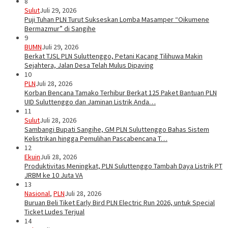
8
Sulut
Juli 29, 2026
Puji Tuhan PLN Turut Sukseskan Lomba Masamper “Oikumene
Bermazmur” di Sangihe
9
BUMN
Juli 29, 2026
Berkat TJSL PLN Suluttenggo, Petani Kacang Tilihuwa Makin
Sejahtera, Jalan Desa Telah Mulus Dipaving
10
PLN
Juli 28, 2026
Korban Bencana Tamako Terhibur Berkat 125 Paket Bantuan PLN
UID Suluttenggo dan Jaminan Listrik Anda…
11
Sulut
Juli 28, 2026
Sambangi Bupati Sangihe, GM PLN Suluttenggo Bahas Sistem
Kelistrikan hingga Pemulihan Pascabencana T…
12
Ekuin
Juli 28, 2026
Produktivitas Meningkat, PLN Suluttenggo Tambah Daya Listrik PT
JRBM ke 10 Juta VA
13
Nasional
,
PLN
Juli 28, 2026
Buruan Beli Tiket Early Bird PLN Electric Run 2026, untuk Special
Ticket Ludes Terjual
14