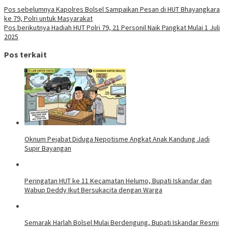
Pos sebelumnya
Kapolres Bolsel Sampaikan Pesan di HUT Bhayangkara
ke 79, Polri untuk Masyarakat
Pos berikutnya
Hadiah HUT Polri 79, 21 Personil Naik Pangkat Mulai 1 Juli
2025
Pos terkait
Oknum Pejabat Diduga Nepotisme Angkat Anak Kandung Jadi
Supir Bayangan
Peringatan HUT ke 11 Kecamatan Helumo, Bupati Iskandar dan
Wabup Deddy Ikut Bersukacita dengan Warga
Semarak Harlah Bolsel Mulai Berdengung, Bupati Iskandar Resmi