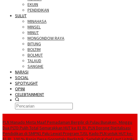
EKUIN
PENDIDIKAN
SULUT
MINAHASA
MINSEL
MINUT
MONGONDOW RAYA
BITUNG
BOLTIM
BOLMUT
TALAUD
SANGIHE
NARASI
SOCIAL
SPOTYLIGHT
OPINI
CELEBTAINMENT
BERITA TERBARU
PLN Manado Minta Maaf Pemadaman Bergilir di Pulau Bunaken, Minggu
Dua PLTD Pulih Total
Semarakkan HUT ke 81 RI, PLN Dorong Digitalisasi
Pendidikan di SMPN1 Palu Lewat Program TJSL
Kado PLN untuk HUT ke-
81 RI, 100 % Rasio Desa Gorontalo Berlistrik, Setelah Kabel Laut Listriki