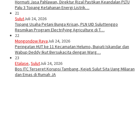
Hormati Jasa Pahlawan, Direktur Rizal Pastikan Keandalan PLTU
Palu 3 Topang Ketahanan Energi Listrik…
21
Sulut
Juli 24, 2026
Topang Usaha Petani Bunga Krisan, PLN UID Suluttenggo
Resmikan Program Electrifying Agriculture di T…
22
Mongondow Raya
Juli 24, 2026
Peringatan HUT ke 11 Kecamatan Helumo, Bupati Iskandar dan
Wabup Deddy Ikut Bersukacita dengan Warg…
23
Etalase
,
Sulut
Juli 24, 2026
Bos ITC Terseret Korupsi Tambang, Kejati Sulut Sita Uang Miliaran
dan Emas di Rumah JA