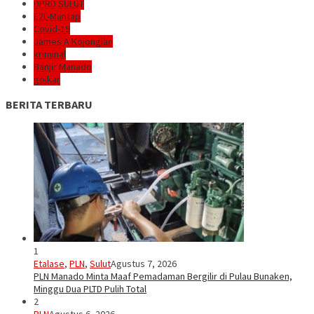
DPRD SULUT
E2L-Mantap
Covid-19
James A Kojongian
kriminal
Banjir Manado
golkar
BERITA TERBARU
1
Etalase
,
PLN
,
Sulut
Agustus 7, 2026
PLN Manado Minta Maaf Pemadaman Bergilir di Pulau Bunaken,
Minggu Dua PLTD Pulih Total
2