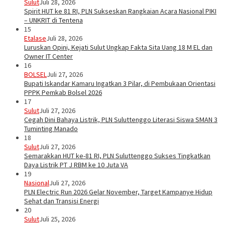
Sulut
Juli 28, 2026
Spirit HUT ke 81 RI, PLN Sukseskan Rangkaian Acara Nasional PIKI
– UNKRIT di Tentena
15
Etalase
Juli 28, 2026
Luruskan Opini, Kejati Sulut Ungkap Fakta Sita Uang 18 M EL dan
Owner IT Center
16
BOLSEL
Juli 27, 2026
Bupati Iskandar Kamaru Ingatkan 3 Pilar, di Pembukaan Orientasi
PPPK Pemkab Bolsel 2026
17
Sulut
Juli 27, 2026
Cegah Dini Bahaya Listrik, PLN Suluttenggo Literasi Siswa SMAN 3
Tuminting Manado
18
Sulut
Juli 27, 2026
Semarakkan HUT ke-81 RI, PLN Suluttenggo Sukses Tingkatkan
Daya Listrik PT J RBM ke 10 Juta VA
19
Nasional
Juli 27, 2026
PLN Electric Run 2026 Gelar November, Target Kampanye Hidup
Sehat dan Transisi Energi
20
Sulut
Juli 25, 2026