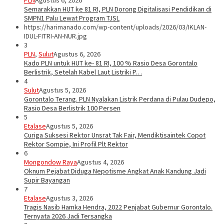
PLN
Agustus 6, 2026
Semarakkan HUT ke 81 RI, PLN Dorong Digitalisasi Pendidikan di
SMPN1 Palu Lewat Program TJSL
https://harimanado.com/wp-content/uploads/2026/03/IKLAN-
IDUL-FITRI-AN-NUR.jpg
3
PLN
,
Sulut
Agustus 6, 2026
Kado PLN untuk HUT ke- 81 RI, 100 % Rasio Desa Gorontalo
Berlistrik, Setelah Kabel Laut Listriki P…
4
Sulut
Agustus 5, 2026
Gorontalo Terang. PLN Nyalakan Listrik Perdana di Pulau Dudepo,
Rasio Desa Berlistrik 100 Persen
5
Etalase
Agustus 5, 2026
Curiga Suksesi Rektor Unsrat Tak Fair, Mendiktisaintek Copot
Rektor Sompie, Ini Profil Plt Rektor
6
Mongondow Raya
Agustus 4, 2026
Oknum Pejabat Diduga Nepotisme Angkat Anak Kandung Jadi
Supir Bayangan
7
Etalase
Agustus 3, 2026
Tragis Nasib Hamka Hendra, 2022 Penjabat Gubernur Gorontalo.
Ternyata 2026 Jadi Tersangka