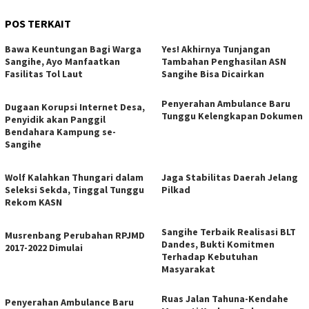
POS TERKAIT
Bawa Keuntungan Bagi Warga
Yes! Akhirnya Tunjangan
Sangihe, Ayo Manfaatkan
Tambahan Penghasilan ASN
Fasilitas Tol Laut
Sangihe Bisa Dicairkan
Penyerahan Ambulance Baru
Dugaan Korupsi Internet Desa,
Tunggu Kelengkapan Dokumen
Penyidik akan Panggil
Bendahara Kampung se-
Sangihe
Wolf Kalahkan Thungari dalam
Jaga Stabilitas Daerah Jelang
Seleksi Sekda, Tinggal Tunggu
Pilkad
Rekom KASN
Sangihe Terbaik Realisasi BLT
Musrenbang Perubahan RPJMD
Dandes, Bukti Komitmen
2017-2022 Dimulai
Terhadap Kebutuhan
Masyarakat
Ruas Jalan Tahuna-Kendahe
Penyerahan Ambulance Baru