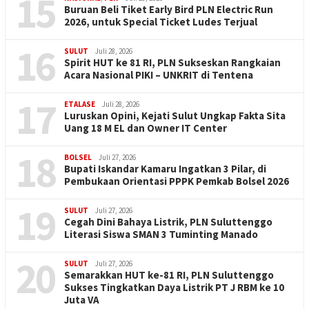
15
Buruan Beli Tiket Early Bird PLN Electric Run
2026, untuk Special Ticket Ludes Terjual
16
SULUT
Juli 28, 2026
Spirit HUT ke 81 RI, PLN Sukseskan Rangkaian
Acara Nasional PIKI – UNKRIT di Tentena
17
ETALASE
Juli 28, 2026
Luruskan Opini, Kejati Sulut Ungkap Fakta Sita
Uang 18 M EL dan Owner IT Center
18
BOLSEL
Juli 27, 2026
Bupati Iskandar Kamaru Ingatkan 3 Pilar, di
Pembukaan Orientasi PPPK Pemkab Bolsel 2026
19
SULUT
Juli 27, 2026
Cegah Dini Bahaya Listrik, PLN Suluttenggo
Literasi Siswa SMAN 3 Tuminting Manado
20
SULUT
Juli 27, 2026
Semarakkan HUT ke-81 RI, PLN Suluttenggo
Sukses Tingkatkan Daya Listrik PT J RBM ke 10
Juta VA