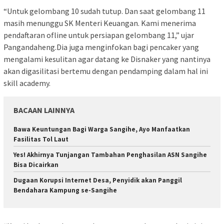
“Untuk gelombang 10 sudah tutup. Dan saat gelombang 11
masih menunggu SK Menteri Keuangan. Kami menerima
pendaftaran ofline untuk persiapan gelombang 11,” ujar
Pangandaheng.Dia juga menginfokan bagi pencaker yang
mengalami kesulitan agar datang ke Disnaker yang nantinya
akan digasilitasi bertemu dengan pendamping dalam hal ini
skill academy.
BACAAN LAINNYA
Bawa Keuntungan Bagi Warga Sangihe, Ayo Manfaatkan
Fasilitas Tol Laut
Yes! Akhirnya Tunjangan Tambahan Penghasilan ASN Sangihe
Bisa Dicairkan
Dugaan Korupsi Internet Desa, Penyidik akan Panggil
Bendahara Kampung se-Sangihe