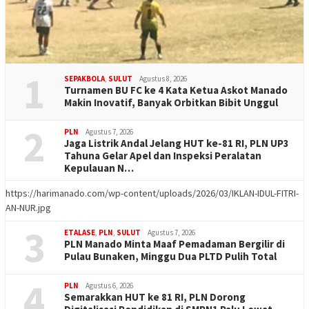
1
SEPAKBOLA
,
SULUT
Agustus 8, 2026
Turnamen BU FC ke 4 Kata Ketua Askot Manado
Makin Inovatif, Banyak Orbitkan Bibit Unggul
2
PLN
Agustus 7, 2026
Jaga Listrik Andal Jelang HUT ke-81 RI, PLN UP3
Tahuna Gelar Apel dan Inspeksi Peralatan
Kepulauan N…
https://harimanado.com/wp-content/uploads/2026/03/IKLAN-IDUL-FITRI-
AN-NUR.jpg
3
ETALASE
,
PLN
,
SULUT
Agustus 7, 2026
PLN Manado Minta Maaf Pemadaman Bergilir di
Pulau Bunaken, Minggu Dua PLTD Pulih Total
4
PLN
Agustus 6, 2026
Semarakkan HUT ke 81 RI, PLN Dorong