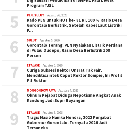
Digitalisasi Pendidikan di SMPN1 Palu Lewat
Program TJSL
5
PLN
,
SULUT
Agustus 6, 2026
Kado PLN untuk HUT ke- 81 RI, 100 % Rasio Desa
Gorontalo Berlistrik, Setelah Kabel Laut Listriki
P…
6
SULUT
Agustus 5, 2026
Gorontalo Terang. PLN Nyalakan Listrik Perdana
di Pulau Dudepo, Rasio Desa Berlistrik 100
Persen
7
ETALASE
Agustus 5, 2026
Curiga Suksesi Rektor Unsrat Tak Fair,
Mendiktisaintek Copot Rektor Sompie, Ini Profil
Plt Rektor
8
MONGONDOW RAYA
Agustus 4, 2026
Oknum Pejabat Diduga Nepotisme Angkat Anak
Kandung Jadi Supir Bayangan
9
ETALASE
Agustus 3, 2026
Tragis Nasib Hamka Hendra, 2022 Penjabat
Gubernur Gorontalo. Ternyata 2026 Jadi
Tersangka