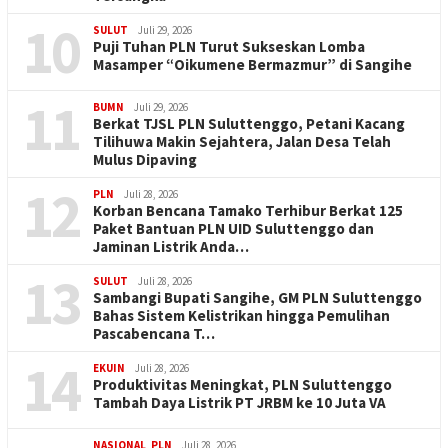
10
SULUT
Juli 29, 2026
Puji Tuhan PLN Turut Sukseskan Lomba
Masamper “Oikumene Bermazmur” di Sangihe
11
BUMN
Juli 29, 2026
Berkat TJSL PLN Suluttenggo, Petani Kacang
Tilihuwa Makin Sejahtera, Jalan Desa Telah
Mulus Dipaving
12
PLN
Juli 28, 2026
Korban Bencana Tamako Terhibur Berkat 125
Paket Bantuan PLN UID Suluttenggo dan
Jaminan Listrik Anda…
13
SULUT
Juli 28, 2026
Sambangi Bupati Sangihe, GM PLN Suluttenggo
Bahas Sistem Kelistrikan hingga Pemulihan
Pascabencana T…
14
EKUIN
Juli 28, 2026
Produktivitas Meningkat, PLN Suluttenggo
Tambah Daya Listrik PT JRBM ke 10 Juta VA
NASIONAL
,
PLN
Juli 28, 2026