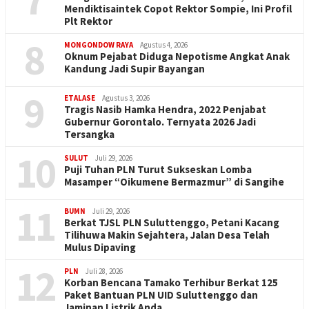
Mendiktisaintek Copot Rektor Sompie, Ini Profil
Plt Rektor
8
MONGONDOW RAYA
Agustus 4, 2026
Oknum Pejabat Diduga Nepotisme Angkat Anak
Kandung Jadi Supir Bayangan
9
ETALASE
Agustus 3, 2026
Tragis Nasib Hamka Hendra, 2022 Penjabat
Gubernur Gorontalo. Ternyata 2026 Jadi
Tersangka
10
SULUT
Juli 29, 2026
Puji Tuhan PLN Turut Sukseskan Lomba
Masamper “Oikumene Bermazmur” di Sangihe
11
BUMN
Juli 29, 2026
Berkat TJSL PLN Suluttenggo, Petani Kacang
Tilihuwa Makin Sejahtera, Jalan Desa Telah
Mulus Dipaving
12
PLN
Juli 28, 2026
Korban Bencana Tamako Terhibur Berkat 125
Paket Bantuan PLN UID Suluttenggo dan
Jaminan Listrik Anda…