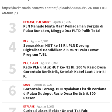
https://harimanado.com/wp-content/uploads/2026/03/IKLAN-IDUL-FITRI-
AN-NUR.jpg
3
ETALASE
,
PLN
,
SULUT
Agustus 7, 2026
PLN Manado Minta Maaf Pemadaman Bergilir di
Pulau Bunaken, Minggu Dua PLTD Pulih Total
4
PLN
Agustus 6, 2026
Semarakkan HUT ke 81 RI, PLN Dorong
Digitalisasi Pendidikan di SMPN1 Palu Lewat
Program TJSL
5
PLN
,
SULUT
Agustus 6, 2026
Kado PLN untuk HUT ke- 81 RI, 100 % Rasio Desa
Gorontalo Berlistrik, Setelah Kabel Laut Listriki
P…
6
SULUT
Agustus 5, 2026
Gorontalo Terang. PLN Nyalakan Listrik Perdana
di Pulau Dudepo, Rasio Desa Berlistrik 100
Persen
7
ETALASE
Agustus 5, 2026
Curiga Suksesi Rektor Unsrat Tak Fair,