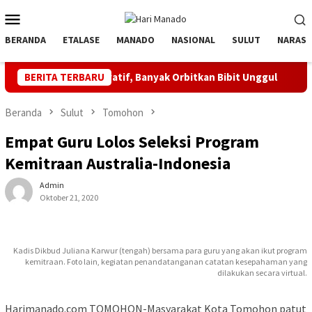
Loncat
Menu
ke
Mobile
konten
BERANDA
ETALASE
MANADO
NASIONAL
SULUT
NARASI
n Inovatif, Banyak Orbitkan Bibit Unggul
BERITA TERBARU
Jaga Listrik A
Beranda
Sulut
Tomohon
Empat Guru Lolos Seleksi Program
Kemitraan Australia-Indonesia
Admin
Oktober 21, 2020
Kadis Dikbud Juliana Karwur (tengah) bersama para guru yang akan ikut program
kemitraan. Foto lain, kegiatan penandatanganan catatan kesepahaman yang
dilakukan secara virtual.
Harimanado.com TOMOHON-Masyarakat Kota Tomohon patut