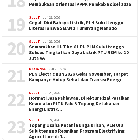
18
Pembukaan Orientasi PPPK Pemkab Bolsel 2026
19
SULUT
Juli 27, 2026
Cegah Dini Bahaya Listrik, PLN Suluttenggo
Literasi Siswa SMAN 3 Tuminting Manado
20
SULUT
Juli 27, 2026
Semarakkan HUT ke-81 RI, PLN Suluttenggo
Sukses Tingkatkan Daya Listrik PT J RBM ke 10
Juta VA
21
NASIONAL
Juli 27, 2026
PLN Electric Run 2026 Gelar November, Target
Kampanye Hidup Sehat dan Transisi Energi
22
SULUT
Juli 25, 2026
Hormati Jasa Pahlawan, Direktur Rizal Pastikan
Keandalan PLTU Palu 3 Topang Ketahanan
Energi Listrik…
23
SULUT
Juli 24, 2026
Topang Usaha Petani Bunga Krisan, PLN UID
Suluttenggo Resmikan Program Electrifying
Agriculture di T…