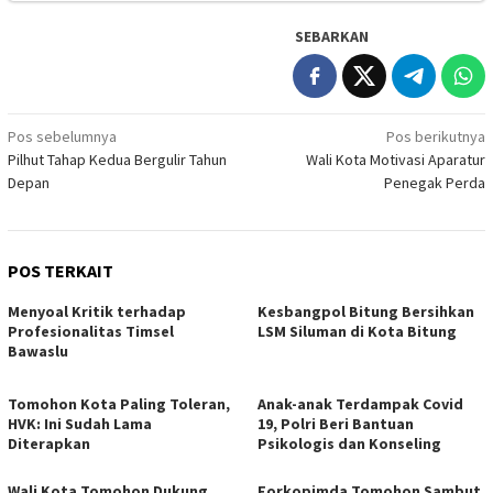
SEBARKAN
Navigasi
Pos sebelumnya
Pos berikutnya
Pilhut Tahap Kedua Bergulir Tahun
Wali Kota Motivasi Aparatur
pos
Depan
Penegak Perda
POS TERKAIT
Menyoal Kritik terhadap
Kesbangpol Bitung Bersihkan
Profesionalitas Timsel
LSM Siluman di Kota Bitung
Bawaslu
Tomohon Kota Paling Toleran,
Anak-anak Terdampak Covid
HVK: Ini Sudah Lama
19, Polri Beri Bantuan
Diterapkan
Psikologis dan Konseling
Wali Kota Tomohon Dukung
Forkopimda Tomohon Sambut