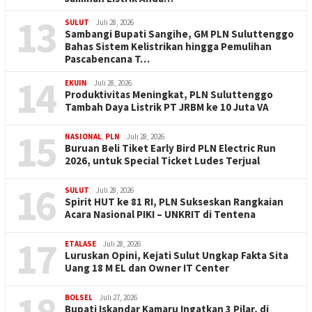
13
SULUT
Juli 28, 2026
Sambangi Bupati Sangihe, GM PLN Suluttenggo
Bahas Sistem Kelistrikan hingga Pemulihan
Pascabencana T…
14
EKUIN
Juli 28, 2026
Produktivitas Meningkat, PLN Suluttenggo
Tambah Daya Listrik PT JRBM ke 10 Juta VA
15
NASIONAL
,
PLN
Juli 28, 2026
Buruan Beli Tiket Early Bird PLN Electric Run
2026, untuk Special Ticket Ludes Terjual
16
SULUT
Juli 28, 2026
Spirit HUT ke 81 RI, PLN Sukseskan Rangkaian
Acara Nasional PIKI – UNKRIT di Tentena
17
ETALASE
Juli 28, 2026
Luruskan Opini, Kejati Sulut Ungkap Fakta Sita
Uang 18 M EL dan Owner IT Center
BOLSEL
Juli 27, 2026
Bupati Iskandar Kamaru Ingatkan 3 Pilar, di