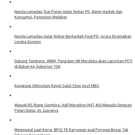
Nanda Lamadau Tuai Pujian Gelar Nobar PD, Banjir Hadiah dan
Konsumsi, Penonton Meluber
Nanda Lamadau Gelar Nobar Berhadiah Final PD, Acara Diramaikan
Lomba Domino
Dukung Tambang JRBM, Pangdam XIII Merdeka akan Laporkan PETI
di Bakan ke Gubernur YSK
Kejagung Ultimatum Kejati Sulut Stop Usut MBG
Wawali RS Riang Gembira, Half Marathon HUT 403 Manado Diminati
Pelari Dunia, Ini Juaranya
Meninggal saat Kerja, BPJS TK Karyawan asal Poyowa Besar Tak
Dibayar Perusahaan