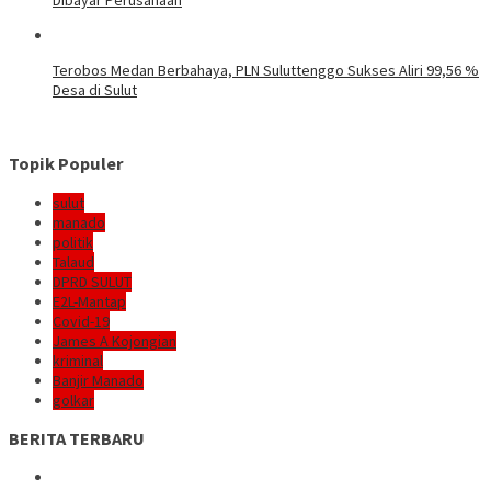
Terobos Medan Berbahaya, PLN Suluttenggo Sukses Aliri 99,56 %
Desa di Sulut
Topik Populer
sulut
manado
politik
Talaud
DPRD SULUT
E2L-Mantap
Covid-19
James A Kojongian
kriminal
Banjir Manado
golkar
BERITA TERBARU