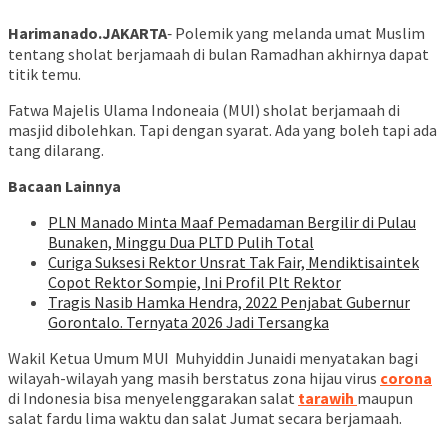
Harimanado.JAKARTA
‐ Polemik yang melanda umat Muslim
tentang sholat berjamaah di bulan Ramadhan akhirnya dapat
titik temu.
Fatwa Majelis Ulama Indoneaia (MUI) sholat berjamaah di
masjid dibolehkan. Tapi dengan syarat. Ada yang boleh tapi ada
tang dilarang.
Bacaan Lainnya
PLN Manado Minta Maaf Pemadaman Bergilir di Pulau
Bunaken, Minggu Dua PLTD Pulih Total
Curiga Suksesi Rektor Unsrat Tak Fair, Mendiktisaintek
Copot Rektor Sompie, Ini Profil Plt Rektor
Tragis Nasib Hamka Hendra, 2022 Penjabat Gubernur
Gorontalo. Ternyata 2026 Jadi Tersangka
Wakil Ketua Umum MUI Muhyiddin Junaidi menyatakan bagi
wilayah-wilayah yang masih berstatus zona hijau virus
corona
di Indonesia bisa menyelenggarakan salat
tarawih
maupun
salat fardu lima waktu dan salat Jumat secara berjamaah.