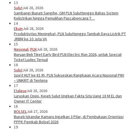
13
Sulut
Juli 28, 2026
Sambangi Bupati Sangihe, GM PLN Suluttenggo Bahas Sistem
Kelistrikan hingga Pemulihan Pascabencana T…
14
Ekuin
Juli 28, 2026
Produktivitas Meningkat, PLN Suluttenggo Tambah Daya Listrik PT
JRBM ke 10 Juta VA
15
Nasional
,
PLN
Juli 28, 2026
Buruan Beli Tiket Early Bird PLN Electric Run 2026, untuk Special
Ticket Ludes Terjual
16
Sulut
Juli 28, 2026
Spirit HUT ke 81 RI, PLN Sukseskan Rangkaian Acara Nasional PIKI
– UNKRIT di Tentena
17
Etalase
Juli 28, 2026
Luruskan Opini, Kejati Sulut Ungkap Fakta Sita Uang 18 M EL dan
Owner IT Center
18
BOLSEL
Juli 27, 2026
Bupati Iskandar Kamaru Ingatkan 3 Pilar, di Pembukaan Orientasi
PPPK Pemkab Bolsel 2026
19