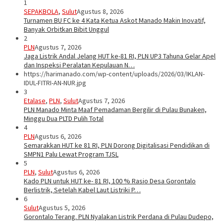
1
SEPAKBOLA
,
Sulut
Agustus 8, 2026
Turnamen BU FC ke 4 Kata Ketua Askot Manado Makin Inovatif,
Banyak Orbitkan Bibit Unggul
2
PLN
Agustus 7, 2026
Jaga Listrik Andal Jelang HUT ke-81 RI, PLN UP3 Tahuna Gelar Apel
dan Inspeksi Peralatan Kepulauan N…
https://harimanado.com/wp-content/uploads/2026/03/IKLAN-
IDUL-FITRI-AN-NUR.jpg
3
Etalase
,
PLN
,
Sulut
Agustus 7, 2026
PLN Manado Minta Maaf Pemadaman Bergilir di Pulau Bunaken,
Minggu Dua PLTD Pulih Total
4
PLN
Agustus 6, 2026
Semarakkan HUT ke 81 RI, PLN Dorong Digitalisasi Pendidikan di
SMPN1 Palu Lewat Program TJSL
5
PLN
,
Sulut
Agustus 6, 2026
Kado PLN untuk HUT ke- 81 RI, 100 % Rasio Desa Gorontalo
Berlistrik, Setelah Kabel Laut Listriki P…
6
Sulut
Agustus 5, 2026
Gorontalo Terang. PLN Nyalakan Listrik Perdana di Pulau Dudepo,