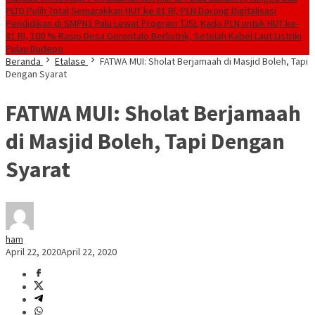
PLTD Pulih Total
Semarakkan HUT ke 81 RI, PLN Dorong Digitalisasi
Pendidikan di SMPN1 Palu Lewat Program TJSL
Kado PLN untuk HUT ke-
81 RI, 100 % Rasio Desa Gorontalo Berlistrik, Setelah Kabel Laut Listriki
Pulau Dudepo
Beranda
Etalase
FATWA MUI: Sholat Berjamaah di Masjid Boleh, Tapi
Dengan Syarat
FATWA MUI: Sholat Berjamaah
di Masjid Boleh, Tapi Dengan
Syarat
ham
April 22, 2020
April 22, 2020