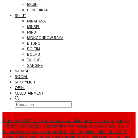
EKUIN
PENDIDIKAN
SULUT
MINAHASA
MINSEL
MINUT
MONGONDOW RAYA
BITUNG
BOLTIM
BOLMUT
TALAUD
SANGIHE
NARASI
SOCIAL
SPOTYLIGHT
OPINI
CELEBTAINMENT
BERITA TERBARU
Turnamen BU FC ke 4 Kata Ketua Askot Manado Makin Inovatif, Banyak
Orbitkan Bibit Unggul
Jaga Listrik Andal Jelang HUT ke-81 RI, PLN UP3
Tahuna Gelar Apel dan Inspeksi Peralatan Kepulauan Nusa Utara
PLN
Manado Minta Maaf Pemadaman Bergilir di Pulau Bunaken, Minggu Dua