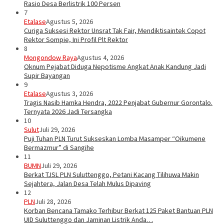
Rasio Desa Berlistrik 100 Persen
7
Etalase
Agustus 5, 2026
Curiga Suksesi Rektor Unsrat Tak Fair, Mendiktisaintek Copot
Rektor Sompie, Ini Profil Plt Rektor
8
Mongondow Raya
Agustus 4, 2026
Oknum Pejabat Diduga Nepotisme Angkat Anak Kandung Jadi
Supir Bayangan
9
Etalase
Agustus 3, 2026
Tragis Nasib Hamka Hendra, 2022 Penjabat Gubernur Gorontalo.
Ternyata 2026 Jadi Tersangka
10
Sulut
Juli 29, 2026
Puji Tuhan PLN Turut Sukseskan Lomba Masamper “Oikumene
Bermazmur” di Sangihe
11
BUMN
Juli 29, 2026
Berkat TJSL PLN Suluttenggo, Petani Kacang Tilihuwa Makin
Sejahtera, Jalan Desa Telah Mulus Dipaving
12
PLN
Juli 28, 2026
Korban Bencana Tamako Terhibur Berkat 125 Paket Bantuan PLN
UID Suluttenggo dan Jaminan Listrik Anda…