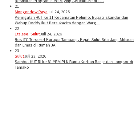
Resmikan Program Electrifying Agriculture di T…
21
Mongondow Raya
Juli 24, 2026
Peringatan HUT ke 11 Kecamatan Helumo, Bupati Iskandar dan
Wabup Deddy Ikut Bersukacita dengan Warg…
22
Etalase
,
Sulut
Juli 24, 2026
Bos ITC Terseret Korupsi Tambang, Kejati Sulut Sita Uang Miliaran
dan Emas di Rumah JA
23
Sulut
Juli 23, 2026
Sambut HUT RI ke 81 YBM PLN Bantu Korban Banjir dan Longsor di
Tamako