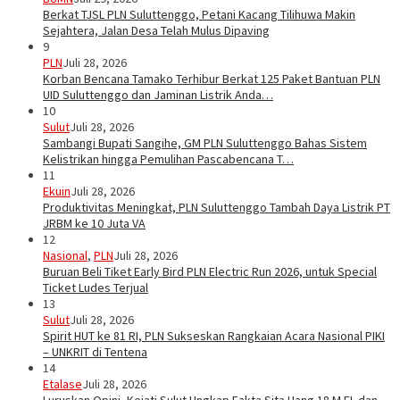
Berkat TJSL PLN Suluttenggo, Petani Kacang Tilihuwa Makin
Sejahtera, Jalan Desa Telah Mulus Dipaving
9
PLN
Juli 28, 2026
Korban Bencana Tamako Terhibur Berkat 125 Paket Bantuan PLN
UID Suluttenggo dan Jaminan Listrik Anda…
10
Sulut
Juli 28, 2026
Sambangi Bupati Sangihe, GM PLN Suluttenggo Bahas Sistem
Kelistrikan hingga Pemulihan Pascabencana T…
11
Ekuin
Juli 28, 2026
Produktivitas Meningkat, PLN Suluttenggo Tambah Daya Listrik PT
JRBM ke 10 Juta VA
12
Nasional
,
PLN
Juli 28, 2026
Buruan Beli Tiket Early Bird PLN Electric Run 2026, untuk Special
Ticket Ludes Terjual
13
Sulut
Juli 28, 2026
Spirit HUT ke 81 RI, PLN Sukseskan Rangkaian Acara Nasional PIKI
– UNKRIT di Tentena
14
Etalase
Juli 28, 2026