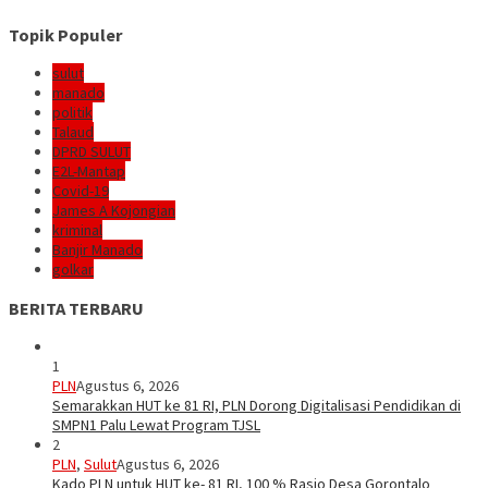
Topik Populer
sulut
manado
politik
Talaud
DPRD SULUT
E2L-Mantap
Covid-19
James A Kojongian
kriminal
Banjir Manado
golkar
BERITA TERBARU
1
PLN
Agustus 6, 2026
Semarakkan HUT ke 81 RI, PLN Dorong Digitalisasi Pendidikan di
SMPN1 Palu Lewat Program TJSL
2
PLN
,
Sulut
Agustus 6, 2026
Kado PLN untuk HUT ke- 81 RI, 100 % Rasio Desa Gorontalo