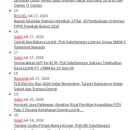
Luruskan Opini, Kejati Sulut Ungkap Fakta Sita Uang 18 M EL dan
Owner IT Center
15
BOLSEL
Juli 27, 2026
Bupati Iskandar Kamaru Ingatkan 3 Pilar, di Pembukaan Orientasi
PPPK Pemkab Bolsel 2026
16
Sulut
Juli 27, 2026
Cegah Dini Bahaya Listrik, PLN Suluttenggo Literasi Siswa SMAN 3
Tuminting Manado
17
Sulut
Juli 27, 2026
Semarakkan HUT ke-81 RI, PLN Suluttenggo Sukses Tingkatkan
Daya Listrik PT J RBM ke 10 Juta VA
18
Nasional
Juli 27, 2026
PLN Electric Run 2026 Gelar November, Target Kampanye Hidup
Sehat dan Transisi Energi
19
Sulut
Juli 25, 2026
Hormati Jasa Pahlawan, Direktur Rizal Pastikan Keandalan PLTU
Palu 3 Topang Ketahanan Energi Listrik…
20
Sulut
Juli 24, 2026
Topang Usaha Petani Bunga Krisan, PLN UID Suluttenggo