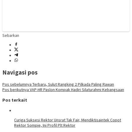
Sebarkan
Navigasi pos
Pos sebelumnya
Terbaru, Sulut Rangking 2 Pilkada Paling Rawan
Pos berikutnya
VAP-HR Paslon Kompak Hadiri Silaturahmi Kebangsaan
Pos terkait
Curiga Suksesi Rektor Unsrat Tak Fair, Mendiktisaintek Copot
Rektor Sompie, Ini Profil Plt Rektor