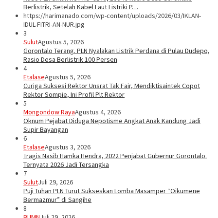
Berlistrik, Setelah Kabel Laut Listriki P…
https://harimanado.com/wp-content/uploads/2026/03/IKLAN-
IDUL-FITRI-AN-NUR.jpg
3
Sulut
Agustus 5, 2026
Gorontalo Terang. PLN Nyalakan Listrik Perdana di Pulau Dudepo,
Rasio Desa Berlistrik 100 Persen
4
Etalase
Agustus 5, 2026
Curiga Suksesi Rektor Unsrat Tak Fair, Mendiktisaintek Copot
Rektor Sompie, Ini Profil Plt Rektor
5
Mongondow Raya
Agustus 4, 2026
Oknum Pejabat Diduga Nepotisme Angkat Anak Kandung Jadi
Supir Bayangan
6
Etalase
Agustus 3, 2026
Tragis Nasib Hamka Hendra, 2022 Penjabat Gubernur Gorontalo.
Ternyata 2026 Jadi Tersangka
7
Sulut
Juli 29, 2026
Puji Tuhan PLN Turut Sukseskan Lomba Masamper “Oikumene
Bermazmur” di Sangihe
8
BUMN
Juli 29, 2026