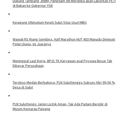
Dukung Tambang JRBM, Pangdam XIII Merdeka akan Laporkan PETI
di Bakan ke Gubernur YSK
Kejagung Ultimatum Kejati Sulut Stop Usut MBG
Wawali RS Riang Gembira, Half Marathon HUT 403 Manado Diminati
Pelari Dunia, Ini Juaranya
Meninggal saat Kerja, BPJS TK Karyawan asal Poyowa Besar Tak
Dibayar Perusahaan
Terobos Medan Berbahaya, PLN Suluttenggo Sukses Aliri 99,56 %
Desa di Sulut
PLN Suluttengo Jamin Listrik Aman, Tak Ada Padam Bergilir di
Musim Kemarau Panjang