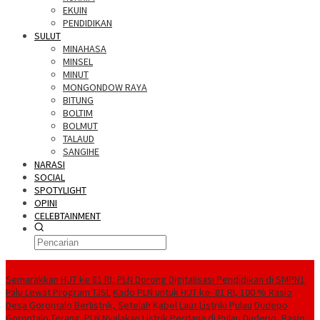
EKUIN
PENDIDIKAN
SULUT
MINAHASA
MINSEL
MINUT
MONGONDOW RAYA
BITUNG
BOLTIM
BOLMUT
TALAUD
SANGIHE
NARASI
SOCIAL
SPOTYLIGHT
OPINI
CELEBTAINMENT
BERITA TERBARU
Semarakkan HUT ke 81 RI, PLN Dorong Digitalisasi Pendidikan di SMPN1
Palu Lewat Program TJSL
Kado PLN untuk HUT ke- 81 RI, 100 % Rasio
Desa Gorontalo Berlistrik, Setelah Kabel Laut Listriki Pulau Dudepo
Gorontalo Terang. PLN Nyalakan Listrik Perdana di Pulau Dudepo, Rasio