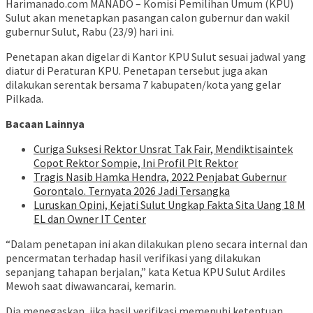
Harimanado.com MANADO – Komisi Pemilihan Umum (KPU)
Sulut akan menetapkan pasangan calon gubernur dan wakil
gubernur Sulut, Rabu (23/9) hari ini.
Penetapan akan digelar di Kantor KPU Sulut sesuai jadwal yang
diatur di Peraturan KPU. Penetapan tersebut juga akan
dilakukan serentak bersama 7 kabupaten/kota yang gelar
Pilkada.
Bacaan Lainnya
Curiga Suksesi Rektor Unsrat Tak Fair, Mendiktisaintek
Copot Rektor Sompie, Ini Profil Plt Rektor
Tragis Nasib Hamka Hendra, 2022 Penjabat Gubernur
Gorontalo. Ternyata 2026 Jadi Tersangka
Luruskan Opini, Kejati Sulut Ungkap Fakta Sita Uang 18 M
EL dan Owner IT Center
“Dalam penetapan ini akan dilakukan pleno secara internal dan
pencermatan terhadap hasil verifikasi yang dilakukan
sepanjang tahapan berjalan,” kata Ketua KPU Sulut Ardiles
Mewoh saat diwawancarai, kemarin.
Dia menegaskan, jika hasil verifikasi memenuhi ketentuan