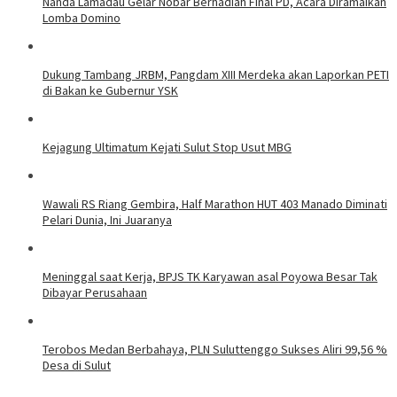
Nanda Lamadau Gelar Nobar Berhadiah Final PD, Acara Diramaikan
Lomba Domino
Dukung Tambang JRBM, Pangdam XIII Merdeka akan Laporkan PETI
di Bakan ke Gubernur YSK
Kejagung Ultimatum Kejati Sulut Stop Usut MBG
Wawali RS Riang Gembira, Half Marathon HUT 403 Manado Diminati
Pelari Dunia, Ini Juaranya
Meninggal saat Kerja, BPJS TK Karyawan asal Poyowa Besar Tak
Dibayar Perusahaan
Terobos Medan Berbahaya, PLN Suluttenggo Sukses Aliri 99,56 %
Desa di Sulut