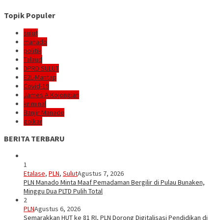
Topik Populer
sulut
manado
politik
Talaud
DPRD SULUT
E2L-Mantap
Covid-19
James A Kojongian
kriminal
Banjir Manado
golkar
BERITA TERBARU
1
Etalase
,
PLN
,
Sulut
Agustus 7, 2026
PLN Manado Minta Maaf Pemadaman Bergilir di Pulau Bunaken,
Minggu Dua PLTD Pulih Total
2
PLN
Agustus 6, 2026
Semarakkan HUT ke 81 RI, PLN Dorong Digitalisasi Pendidikan di