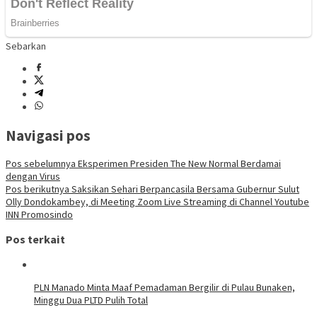
Sebarkan
Navigasi pos
Pos sebelumnya
Eksperimen Presiden The New Normal Berdamai
dengan Virus
Pos berikutnya
Saksikan Sehari Berpancasila Bersama Gubernur Sulut
Olly Dondokambey, di Meeting Zoom Live Streaming di Channel Youtube
INN Promosindo
Pos terkait
PLN Manado Minta Maaf Pemadaman Bergilir di Pulau Bunaken,
Minggu Dua PLTD Pulih Total