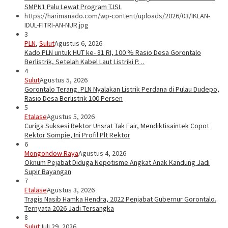
SMPN1 Palu Lewat Program TJSL
https://harimanado.com/wp-content/uploads/2026/03/IKLAN-
IDUL-FITRI-AN-NUR.jpg
3
PLN
,
Sulut
Agustus 6, 2026
Kado PLN untuk HUT ke- 81 RI, 100 % Rasio Desa Gorontalo
Berlistrik, Setelah Kabel Laut Listriki P…
4
Sulut
Agustus 5, 2026
Gorontalo Terang. PLN Nyalakan Listrik Perdana di Pulau Dudepo,
Rasio Desa Berlistrik 100 Persen
5
Etalase
Agustus 5, 2026
Curiga Suksesi Rektor Unsrat Tak Fair, Mendiktisaintek Copot
Rektor Sompie, Ini Profil Plt Rektor
6
Mongondow Raya
Agustus 4, 2026
Oknum Pejabat Diduga Nepotisme Angkat Anak Kandung Jadi
Supir Bayangan
7
Etalase
Agustus 3, 2026
Tragis Nasib Hamka Hendra, 2022 Penjabat Gubernur Gorontalo.
Ternyata 2026 Jadi Tersangka
8
Sulut
Juli 29, 2026