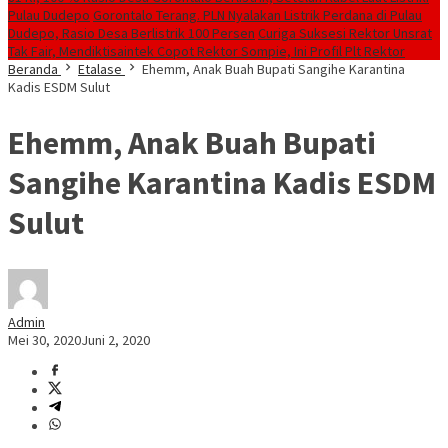
Pulau Dudepo
Gorontalo Terang. PLN Nyalakan Listrik Perdana di Pulau
Dudepo, Rasio Desa Berlistrik 100 Persen
Curiga Suksesi Rektor Unsrat
Tak Fair, Mendiktisaintek Copot Rektor Sompie, Ini Profil Plt Rektor
Beranda
Etalase
Ehemm, Anak Buah Bupati Sangihe Karantina
Kadis ESDM Sulut
Ehemm, Anak Buah Bupati
Sangihe Karantina Kadis ESDM
Sulut
Admin
Mei 30, 2020
Juni 2, 2020