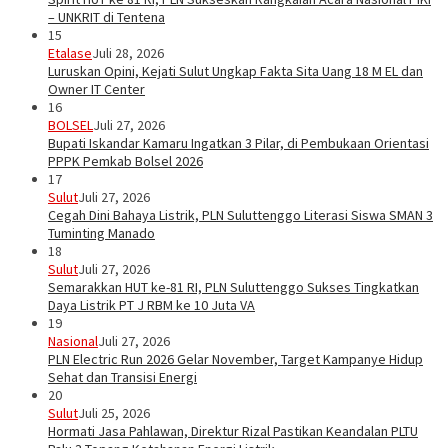
– UNKRIT di Tentena
15
Etalase
Juli 28, 2026
Luruskan Opini, Kejati Sulut Ungkap Fakta Sita Uang 18 M EL dan
Owner IT Center
16
BOLSEL
Juli 27, 2026
Bupati Iskandar Kamaru Ingatkan 3 Pilar, di Pembukaan Orientasi
PPPK Pemkab Bolsel 2026
17
Sulut
Juli 27, 2026
Cegah Dini Bahaya Listrik, PLN Suluttenggo Literasi Siswa SMAN 3
Tuminting Manado
18
Sulut
Juli 27, 2026
Semarakkan HUT ke-81 RI, PLN Suluttenggo Sukses Tingkatkan
Daya Listrik PT J RBM ke 10 Juta VA
19
Nasional
Juli 27, 2026
PLN Electric Run 2026 Gelar November, Target Kampanye Hidup
Sehat dan Transisi Energi
20
Sulut
Juli 25, 2026
Hormati Jasa Pahlawan, Direktur Rizal Pastikan Keandalan PLTU