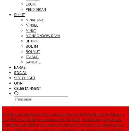
EKUIN
PENDIDIKAN
SULUT
MINAHASA
MINSEL
MINUT
MONGONDOW RAYA
BITUNG
BOLTIM
BOLMUT
TALAUD
SANGIHE
NARASI
SOCIAL
SPOTYLIGHT
OPINI
CELEBTAINMENT
BERITA TERBARU
PLN Manado Minta Maaf Pemadaman Bergilir di Pulau Bunaken, Minggu
Dua PLTD Pulih Total
Semarakkan HUT ke 81 RI, PLN Dorong Digitalisasi
Pendidikan di SMPN1 Palu Lewat Program TJSL
Kado PLN untuk HUT ke-
81 RI, 100 % Rasio Desa Gorontalo Berlistrik, Setelah Kabel Laut Listriki