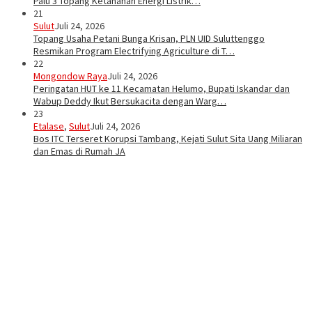
Palu 3 Topang Ketahanan Energi Listrik…
21
Sulut
Juli 24, 2026
Topang Usaha Petani Bunga Krisan, PLN UID Suluttenggo
Resmikan Program Electrifying Agriculture di T…
22
Mongondow Raya
Juli 24, 2026
Peringatan HUT ke 11 Kecamatan Helumo, Bupati Iskandar dan
Wabup Deddy Ikut Bersukacita dengan Warg…
23
Etalase
,
Sulut
Juli 24, 2026
Bos ITC Terseret Korupsi Tambang, Kejati Sulut Sita Uang Miliaran
dan Emas di Rumah JA