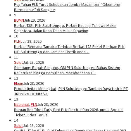
Puji Tuhan PLN Turut Sukseskan Lomba Masamper “Oikumene
Bermazmur” di Sangihe
9
BUMN
Juli 29, 2026
Berkat TJSL PLN Suluttenggo, Petani Kacang Tilihuwa Makin
Sejahtera, Jalan Desa Telah Mulus Dipaving
10
PLN
Juli 28, 2026
Korban Bencana Tamako Terhibur Berkat 125 Paket Bantuan PLN
UID Suluttenggo dan Jaminan Listrik Anda…
11
Sulut
Juli 28, 2026
Sambangi Bupati Sangihe, GM PLN Suluttenggo Bahas Sistem
Kelistrikan hingga Pemulihan Pascabencana T…
12
Ekuin
Juli 28, 2026
Produktivitas Meningkat, PLN Suluttenggo Tambah Daya Listrik PT
JRBM ke 10 Juta VA
13
Nasional
,
PLN
Juli 28, 2026
Buruan Beli Tiket Early Bird PLN Electric Run 2026, untuk Special
Ticket Ludes Terjual
14
Sulut
Juli 28, 2026
Spirit HUT ke 81 RI, PLN Sukseskan Rangkaian Acara Nasional PIKI