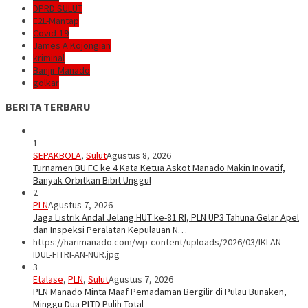
DPRD SULUT
E2L-Mantap
Covid-19
James A Kojongian
kriminal
Banjir Manado
golkar
BERITA TERBARU
1
SEPAKBOLA
,
Sulut
Agustus 8, 2026
Turnamen BU FC ke 4 Kata Ketua Askot Manado Makin Inovatif,
Banyak Orbitkan Bibit Unggul
2
PLN
Agustus 7, 2026
Jaga Listrik Andal Jelang HUT ke-81 RI, PLN UP3 Tahuna Gelar Apel
dan Inspeksi Peralatan Kepulauan N…
https://harimanado.com/wp-content/uploads/2026/03/IKLAN-
IDUL-FITRI-AN-NUR.jpg
3
Etalase
,
PLN
,
Sulut
Agustus 7, 2026
PLN Manado Minta Maaf Pemadaman Bergilir di Pulau Bunaken,
Minggu Dua PLTD Pulih Total