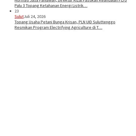
Hormati Jasa Pahlawan, Direktur Rizal Pastikan Keandalan PLTU
Palu 3 Topang Ketahanan Energi Listrik…
23
Sulut
Juli 24, 2026
Topang Usaha Petani Bunga Krisan, PLN UID Suluttenggo
Resmikan Program Electrifying Agriculture di T…