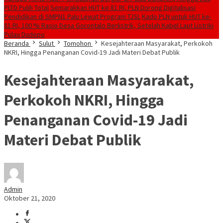
PLTD Pulih Total
Semarakkan HUT ke 81 RI, PLN Dorong Digitalisasi
Pendidikan di SMPN1 Palu Lewat Program TJSL
Kado PLN untuk HUT ke-
81 RI, 100 % Rasio Desa Gorontalo Berlistrik, Setelah Kabel Laut Listriki
Pulau Dudepo
Beranda
Sulut
Tomohon
Kesejahteraan Masyarakat, Perkokoh
NKRI, Hingga Penanganan Covid-19 Jadi Materi Debat Publik
Kesejahteraan Masyarakat,
Perkokoh NKRI, Hingga
Penanganan Covid-19 Jadi
Materi Debat Publik
Admin
Oktober 21, 2020