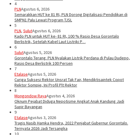
4
PLN
Agustus 6, 2026
Semarakkan HUT ke 81 RI, PLN Dorong Digitalisasi Pendidikan di
SMPN1 Palu Lewat Program TJSL
5
PLN
,
Sulut
Agustus 6, 2026
Kado PLN untuk HUT ke- 81 RI, 100 % Rasio Desa Gorontalo
Berlistrik, Setelah Kabel Laut Listriki P…
6
Sulut
Agustus 5, 2026
Gorontalo Terang. PLN Nyalakan Listrik Perdana di Pulau Dudepo,
Rasio Desa Berlistrik 100 Persen
7
Etalase
Agustus 5, 2026
Curiga Suksesi Rektor Unsrat Tak Fair, Mendiktisaintek Copot
Rektor Sompie, Ini Profil Plt Rektor
8
Mongondow Raya
Agustus 4, 2026
Oknum Pejabat Diduga Nepotisme Angkat Anak Kandung Jadi
Supir Bayangan
9
Etalase
Agustus 3, 2026
Tragis Nasib Hamka Hendra, 2022 Penjabat Gubernur Gorontalo.
Ternyata 2026 Jadi Tersangka
10