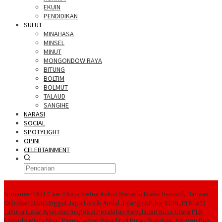
EKUIN
PENDIDIKAN
SULUT
MINAHASA
MINSEL
MINUT
MONGONDOW RAYA
BITUNG
BOLTIM
BOLMUT
TALAUD
SANGIHE
NARASI
SOCIAL
SPOTYLIGHT
OPINI
CELEBTAINMENT
BERITA TERBARU
Turnamen BU FC ke 4 Kata Ketua Askot Manado Makin Inovatif, Banyak
Orbitkan Bibit Unggul
Jaga Listrik Andal Jelang HUT ke-81 RI, PLN UP3
Tahuna Gelar Apel dan Inspeksi Peralatan Kepulauan Nusa Utara
PLN
Manado Minta Maaf Pemadaman Bergilir di Pulau Bunaken, Minggu Dua