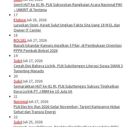
Spirit HUT ke 81 RI, PLN Sukseskan Rangkaian Acara Nasional PIKI
– UNKRIT di Tentena
17
Etalase
Juli 28, 2026
Luruskan Opini, Kejati Sulut Ungkap Fakta Sita Uang 18 M EL dan
Owner IT Center
18
BOLSEL
Juli 27, 2026
Bupati Iskandar Kamaru Ingatkan 3 Pilar, di Pembukaan Orientasi
PPPK Pemkab Bolsel 2026
19
Sulut
Juli 27, 2026
Cegah Dini Bahaya Listrik, PLN Suluttenggo Literasi Siswa SMAN 3
Tuminting Manado
20
Sulut
Juli 27, 2026
Semarakkan HUT ke-81 RI, PLN Suluttenggo Sukses Tingkatkan
Daya Listrik PT J RBM ke 10 Juta VA
21
Nasional
Juli 27, 2026
PLN Electric Run 2026 Gelar November, Target Kampanye Hidup
Sehat dan Transisi Energi
22
Sulut
Juli 25, 2026