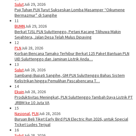
Sulut
Juli 29, 2026
Puji Tuhan PLN Turut Sukseskan Lomba Masamper “Oikumene
Bermazmur” di Sangihe
11
BUMN
Juli 29, 2026
Berkat TJSL PLN Suluttenggo, Petani Kacang Tilihuwa Makin
Sejahtera, Jalan Desa Telah Mulus Dipaving
12
PLN
Juli 28, 2026
Korban Bencana Tamako Terhibur Berkat 125 Paket Bantuan PLN
UID Suluttenggo dan Jaminan Listrik Anda…
13
Sulut
Juli 28, 2026
Sambangi Bupati Sangihe, GM PLN Suluttenggo Bahas Sistem
Kelistrikan hingga Pemulihan Pascabencana T…
14
Ekuin
Juli 28, 2026
Produktivitas Meningkat, PLN Suluttenggo Tambah Daya Listrik PT
JRBM ke 10 Juta VA
15
Nasional
,
PLN
Juli 28, 2026
Buruan Beli Tiket Early Bird PLN Electric Run 2026, untuk Special
Ticket Ludes Terjual
16
Sulut
Juli 28, 2026