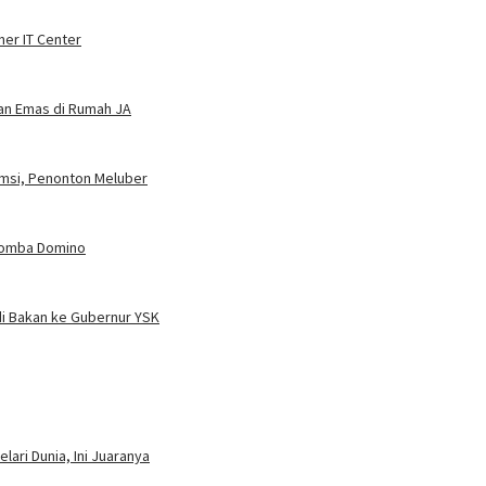
ner IT Center
dan Emas di Rumah JA
umsi, Penonton Meluber
 Lomba Domino
i Bakan ke Gubernur YSK
ari Dunia, Ini Juaranya