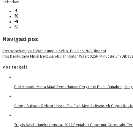
Sebarkan
Navigasi pos
Pos sebelumnya
Tobat! Kumpul Kebo, Puluhan PNS Dipecat
Pos berikutnya
Miris! Berbulan-bulan Honor Wasit 02SN Minut Belum Dibay
Pos terkait
PLN Manado Minta Maaf Pemadaman Bergilir di Pulau Bunaken, Mingg
Curiga Suksesi Rektor Unsrat Tak Fair, Mendiktisaintek Copot Rektor
Tragis Nasib Hamka Hendra, 2022 Penjabat Gubernur Gorontalo. Ter