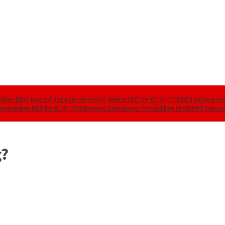
tkan Bibit Unggul
Jaga Listrik Andal Jelang HUT ke-81 RI, PLN UP3 Tahuna G
marakkan HUT ke 81 RI, PLN Dorong Digitalisasi Pendidikan di SMPN1 Palu 
g?