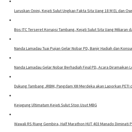
Luruskan Opini, Kejati Sulut Ungkap Fakta Sita Uang 18 M EL dan Ow
Bos ITC Terseret Korupsi Tambang, Kejati Sulut Sita Uang Miliaran 
Nanda Lamadau Tuai Pujian Gelar Nobar PD, Banjir Hadiah dan Kons
Nanda Lamadau Gelar Nobar Berhadiah Final PD, Acara Diramaikan
Dukung Tambang JRBM, Pangdam XIII Merdeka akan Laporkan PETI d
Kejagung Ultimatum Kejati Sulut Stop Usut MBG
Wawali RS Riang Gembira, Half Marathon HUT 403 Manado Diminati Pel