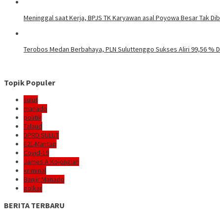
Meninggal saat Kerja, BPJS TK Karyawan asal Poyowa Besar Tak Di
Terobos Medan Berbahaya, PLN Suluttenggo Sukses Aliri 99,56 % D
Topik Populer
sulut
manado
politik
Talaud
DPRD SULUT
E2L-Mantap
Covid-19
James A Kojongian
kriminal
Banjir Manado
golkar
BERITA TERBARU