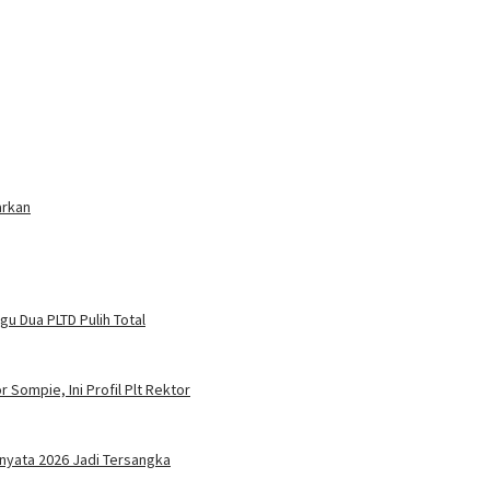
arkan
u Dua PLTD Pulih Total
 Sompie, Ini Profil Plt Rektor
nyata 2026 Jadi Tersangka