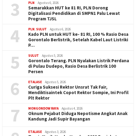
3
PLN
Agustus 6, 2026
Semarakkan HUT ke 81 RI, PLN Dorong
Digitalisasi Pendidikan di SMPN1 Palu Lewat
Program TJSL
4
PLN
,
SULUT
Agustus 6, 2026
Kado PLN untuk HUT ke- 81 RI, 100 % Rasio Desa
Gorontalo Berlistrik, Setelah Kabel Laut Listriki
P…
5
SULUT
Agustus 5, 2026
Gorontalo Terang. PLN Nyalakan Listrik Perdana
di Pulau Dudepo, Rasio Desa Berlistrik 100
Persen
6
ETALASE
Agustus 5, 2026
Curiga Suksesi Rektor Unsrat Tak Fair,
Mendiktisaintek Copot Rektor Sompie, Ini Profil
Plt Rektor
7
MONGONDOW RAYA
Agustus 4, 2026
Oknum Pejabat Diduga Nepotisme Angkat Anak
Kandung Jadi Supir Bayangan
ETALASE
Agustus 3, 2026