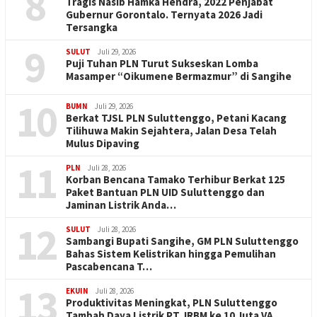
8
Tragis Nasib Hamka Hendra, 2022 Penjabat
Gubernur Gorontalo. Ternyata 2026 Jadi
Tersangka
9
SULUT
Juli 29, 2026
Puji Tuhan PLN Turut Sukseskan Lomba
Masamper “Oikumene Bermazmur” di Sangihe
10
BUMN
Juli 29, 2026
Berkat TJSL PLN Suluttenggo, Petani Kacang
Tilihuwa Makin Sejahtera, Jalan Desa Telah
Mulus Dipaving
11
PLN
Juli 28, 2026
Korban Bencana Tamako Terhibur Berkat 125
Paket Bantuan PLN UID Suluttenggo dan
Jaminan Listrik Anda…
12
SULUT
Juli 28, 2026
Sambangi Bupati Sangihe, GM PLN Suluttenggo
Bahas Sistem Kelistrikan hingga Pemulihan
Pascabencana T…
13
EKUIN
Juli 28, 2026
Produktivitas Meningkat, PLN Suluttenggo
Tambah Daya Listrik PT JRBM ke 10 Juta VA