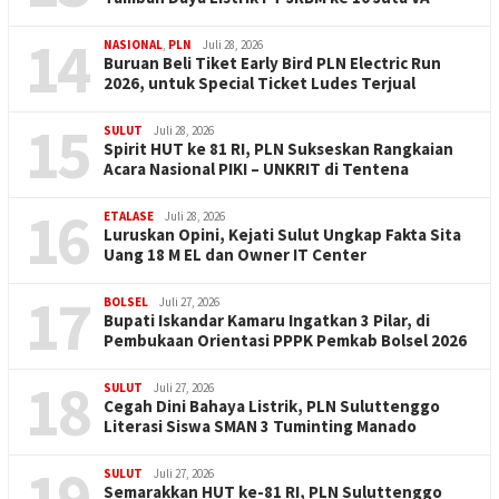
14
NASIONAL
,
PLN
Juli 28, 2026
Buruan Beli Tiket Early Bird PLN Electric Run
2026, untuk Special Ticket Ludes Terjual
15
SULUT
Juli 28, 2026
Spirit HUT ke 81 RI, PLN Sukseskan Rangkaian
Acara Nasional PIKI – UNKRIT di Tentena
16
ETALASE
Juli 28, 2026
Luruskan Opini, Kejati Sulut Ungkap Fakta Sita
Uang 18 M EL dan Owner IT Center
17
BOLSEL
Juli 27, 2026
Bupati Iskandar Kamaru Ingatkan 3 Pilar, di
Pembukaan Orientasi PPPK Pemkab Bolsel 2026
18
SULUT
Juli 27, 2026
Cegah Dini Bahaya Listrik, PLN Suluttenggo
Literasi Siswa SMAN 3 Tuminting Manado
19
SULUT
Juli 27, 2026
Semarakkan HUT ke-81 RI, PLN Suluttenggo