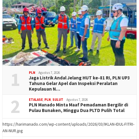
1
PLN
Agustus 7, 2026
Jaga Listrik Andal Jelang HUT ke-81 RI, PLN UP3
Tahuna Gelar Apel dan Inspeksi Peralatan
Kepulauan N…
2
ETALASE
,
PLN
,
SULUT
Agustus 7, 2026
PLN Manado Minta Maaf Pemadaman Bergilir di
Pulau Bunaken, Minggu Dua PLTD Pulih Total
https://harimanado.com/wp-content/uploads/2026/03/IKLAN-IDUL-FITRI-
AN-NUR.jpg