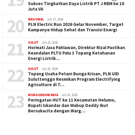
Sukses Tingkatkan Daya Listrik PT J RBM ke 10
Juta VA
20
NASIONAL
Juli 27, 2026
PLN Electric Run 2026 Gelar November, Target
Kampanye Hidup Sehat dan Transisi Energi
21
SULUT
Juli 25, 2026
Hormati Jasa Pahlawan, Direktur Rizal Pastikan
Keandalan PLTU Palu 3 Topang Ketahanan
Energi Listrik…
22
SULUT
Juli 24, 2026
Topang Usaha Petani Bunga Krisan, PLN UID
Suluttenggo Resmikan Program Electrifying
Agriculture di T…
23
MONGONDOW RAYA
Juli 24, 2026
Peringatan HUT ke 11 Kecamatan Helumo,
Bupati Iskandar dan Wabup Deddy Ikut
Bersukacita dengan Warg…