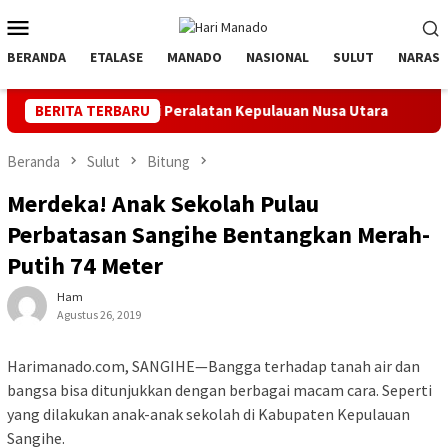
Loncat
Menu
ke
Mobile
konten
BERANDA
ETALASE
MANADO
NASIONAL
SULUT
NARASI
Inspeksi Peralatan Kepulauan Nusa Utara
BERITA TERBARU
PLN Manado Minta
Beranda
Sulut
Bitung
Merdeka! Anak Sekolah Pulau
Perbatasan Sangihe Bentangkan Merah-
Putih 74 Meter
Ham
Agustus 26, 2019
Harimanado.com, SANGIHE—Bangga terhadap tanah air dan
bangsa bisa ditunjukkan dengan berbagai macam cara. Seperti
yang dilakukan anak-anak sekolah di Kabupaten Kepulauan
Sangihe.