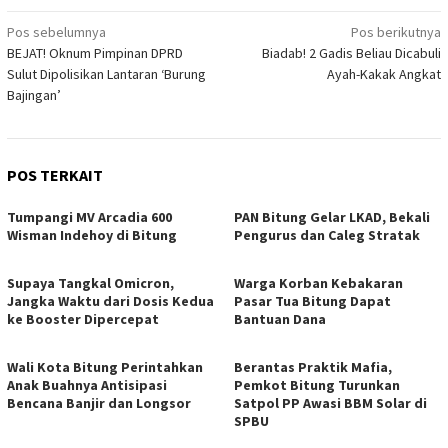
Navigasi
Pos sebelumnya
Pos berikutnya
BEJAT! Oknum Pimpinan DPRD
Biadab! 2 Gadis Beliau Dicabuli
pos
Sulut Dipolisikan Lantaran ‘Burung
Ayah-Kakak Angkat
Bajingan’
POS TERKAIT
Tumpangi MV Arcadia 600
PAN Bitung Gelar LKAD, Bekali
Wisman Indehoy di Bitung
Pengurus dan Caleg Stratak
Supaya Tangkal Omicron,
Warga Korban Kebakaran
Jangka Waktu dari Dosis Kedua
Pasar Tua Bitung Dapat
ke Booster Dipercepat
Bantuan Dana
Wali Kota Bitung Perintahkan
Berantas Praktik Mafia,
Anak Buahnya Antisipasi
Pemkot Bitung Turunkan
Bencana Banjir dan Longsor
Satpol PP Awasi BBM Solar di
SPBU