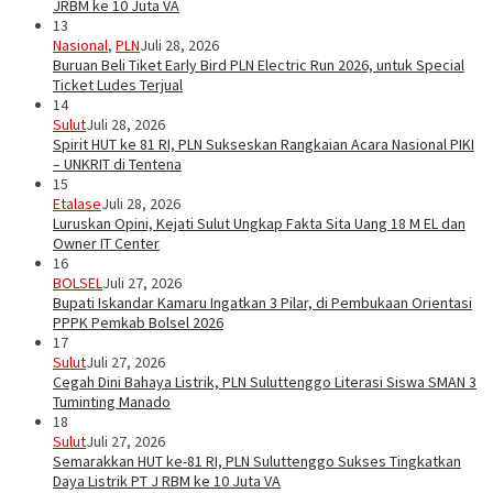
JRBM ke 10 Juta VA
13
Nasional
,
PLN
Juli 28, 2026
Buruan Beli Tiket Early Bird PLN Electric Run 2026, untuk Special
Ticket Ludes Terjual
14
Sulut
Juli 28, 2026
Spirit HUT ke 81 RI, PLN Sukseskan Rangkaian Acara Nasional PIKI
– UNKRIT di Tentena
15
Etalase
Juli 28, 2026
Luruskan Opini, Kejati Sulut Ungkap Fakta Sita Uang 18 M EL dan
Owner IT Center
16
BOLSEL
Juli 27, 2026
Bupati Iskandar Kamaru Ingatkan 3 Pilar, di Pembukaan Orientasi
PPPK Pemkab Bolsel 2026
17
Sulut
Juli 27, 2026
Cegah Dini Bahaya Listrik, PLN Suluttenggo Literasi Siswa SMAN 3
Tuminting Manado
18
Sulut
Juli 27, 2026
Semarakkan HUT ke-81 RI, PLN Suluttenggo Sukses Tingkatkan
Daya Listrik PT J RBM ke 10 Juta VA