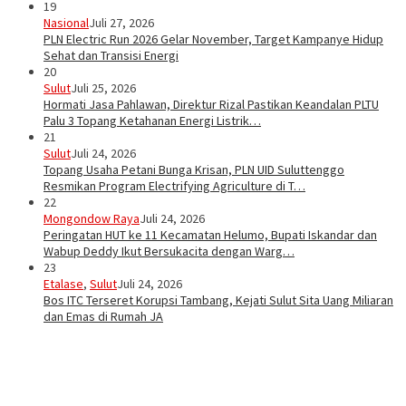
19
Nasional
Juli 27, 2026
PLN Electric Run 2026 Gelar November, Target Kampanye Hidup
Sehat dan Transisi Energi
20
Sulut
Juli 25, 2026
Hormati Jasa Pahlawan, Direktur Rizal Pastikan Keandalan PLTU
Palu 3 Topang Ketahanan Energi Listrik…
21
Sulut
Juli 24, 2026
Topang Usaha Petani Bunga Krisan, PLN UID Suluttenggo
Resmikan Program Electrifying Agriculture di T…
22
Mongondow Raya
Juli 24, 2026
Peringatan HUT ke 11 Kecamatan Helumo, Bupati Iskandar dan
Wabup Deddy Ikut Bersukacita dengan Warg…
23
Etalase
,
Sulut
Juli 24, 2026
Bos ITC Terseret Korupsi Tambang, Kejati Sulut Sita Uang Miliaran
dan Emas di Rumah JA