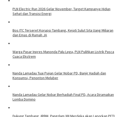
PLN Electric Run 2026 Gelar November, Target Kampanye Hidup
Sehat dan Transisi Energi
Bos ITC Terseret Korupsi Tambang, Kejati Sulut Sita Uang Miliaran
dan Emas di Rumah JA
Warga Pasar Inpres Manonda Palu Lega, PLN Pulihkan Listrik Pasca
Cuaca Ekstrem
Nanda Lamadau Tuai Pujian Gelar Nobar PD, Banjir Hadiah dan
Konsumsi, Penonton Meluber
Nanda Lamadau Gelar Nobar Berhadiah Final PD, Acara Diramaikan
Lomba Domino
Dukung Tambang JRBM, Pangdam XIII Merdeka akan Laporkan PETI