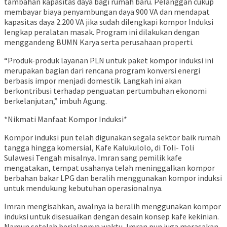
tambahan kapasitas daya bagi rumah baru. Pelanggan cukup
membayar biaya penyambungan daya 900 VA dan mendapat
kapasitas daya 2.200 VA jika sudah dilengkapi kompor Induksi
lengkap peralatan masak. Program ini dilakukan dengan
menggandeng BUMN Karya serta perusahaan properti.
“Produk-produk layanan PLN untuk paket kompor induksi ini
merupakan bagian dari rencana program konversi energi
berbasis impor menjadi domestik. Langkah ini akan
berkontribusi terhadap penguatan pertumbuhan ekonomi
berkelanjutan,” imbuh Agung.
*Nikmati Manfaat Kompor Induksi*
Kompor induksi pun telah digunakan segala sektor baik rumah
tangga hingga komersial, Kafe Kalukulolo, di Toli- Toli
Sulawesi Tengah misalnya. Imran sang pemilik kafe
mengatakan, tempat usahanya telah meninggalkan kompor
berbahan bakar LPG dan beralih menggunakan kompor induksi
untuk mendukung kebutuhan operasionalnya.
Imran mengisahkan, awalnya ia beralih menggunakan kompor
induksi untuk disesuaikan dengan desain konsep kafe kekinian.
Namun setelah berjalannya waktu, Imran pun juga merasakan