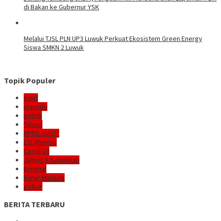
di Bakan ke Gubernur YSK
Melalui TJSL PLN UP3 Luwuk Perkuat Ekosistem Green Energy
Siswa SMKN 2 Luwuk
Topik Populer
sulut
manado
politik
Talaud
DPRD SULUT
E2L-Mantap
Covid-19
James A Kojongian
kriminal
Banjir Manado
golkar
BERITA TERBARU