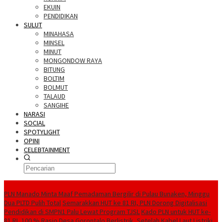
EKUIN
PENDIDIKAN
SULUT
MINAHASA
MINSEL
MINUT
MONGONDOW RAYA
BITUNG
BOLTIM
BOLMUT
TALAUD
SANGIHE
NARASI
SOCIAL
SPOTYLIGHT
OPINI
CELEBTAINMENT
BERITA TERBARU
PLN Manado Minta Maaf Pemadaman Bergilir di Pulau Bunaken, Minggu
Dua PLTD Pulih Total
Semarakkan HUT ke 81 RI, PLN Dorong Digitalisasi
Pendidikan di SMPN1 Palu Lewat Program TJSL
Kado PLN untuk HUT ke-
81 RI, 100 % Rasio Desa Gorontalo Berlistrik, Setelah Kabel Laut Listriki