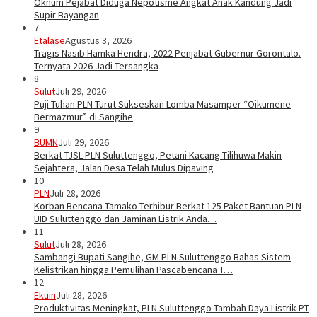
Oknum Pejabat Diduga Nepotisme Angkat Anak Kandung Jadi
Supir Bayangan
7
Etalase
Agustus 3, 2026
Tragis Nasib Hamka Hendra, 2022 Penjabat Gubernur Gorontalo.
Ternyata 2026 Jadi Tersangka
8
Sulut
Juli 29, 2026
Puji Tuhan PLN Turut Sukseskan Lomba Masamper “Oikumene
Bermazmur” di Sangihe
9
BUMN
Juli 29, 2026
Berkat TJSL PLN Suluttenggo, Petani Kacang Tilihuwa Makin
Sejahtera, Jalan Desa Telah Mulus Dipaving
10
PLN
Juli 28, 2026
Korban Bencana Tamako Terhibur Berkat 125 Paket Bantuan PLN
UID Suluttenggo dan Jaminan Listrik Anda…
11
Sulut
Juli 28, 2026
Sambangi Bupati Sangihe, GM PLN Suluttenggo Bahas Sistem
Kelistrikan hingga Pemulihan Pascabencana T…
12
Ekuin
Juli 28, 2026
Produktivitas Meningkat, PLN Suluttenggo Tambah Daya Listrik PT