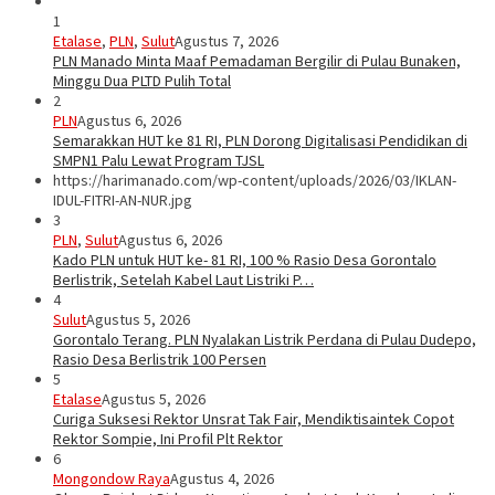
1
Etalase
,
PLN
,
Sulut
Agustus 7, 2026
PLN Manado Minta Maaf Pemadaman Bergilir di Pulau Bunaken,
Minggu Dua PLTD Pulih Total
2
PLN
Agustus 6, 2026
Semarakkan HUT ke 81 RI, PLN Dorong Digitalisasi Pendidikan di
SMPN1 Palu Lewat Program TJSL
https://harimanado.com/wp-content/uploads/2026/03/IKLAN-
IDUL-FITRI-AN-NUR.jpg
3
PLN
,
Sulut
Agustus 6, 2026
Kado PLN untuk HUT ke- 81 RI, 100 % Rasio Desa Gorontalo
Berlistrik, Setelah Kabel Laut Listriki P…
4
Sulut
Agustus 5, 2026
Gorontalo Terang. PLN Nyalakan Listrik Perdana di Pulau Dudepo,
Rasio Desa Berlistrik 100 Persen
5
Etalase
Agustus 5, 2026
Curiga Suksesi Rektor Unsrat Tak Fair, Mendiktisaintek Copot
Rektor Sompie, Ini Profil Plt Rektor
6
Mongondow Raya
Agustus 4, 2026