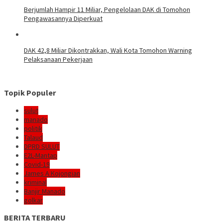
Berjumlah Hampir 11 Miliar, Pengelolaan DAK di Tomohon
Pengawasannya Diperkuat
DAK 42,8 Miliar Dikontrakkan, Wali Kota Tomohon Warning
Pelaksanaan Pekerjaan
Topik Populer
sulut
manado
politik
Talaud
DPRD SULUT
E2L-Mantap
Covid-19
James A Kojongian
kriminal
Banjir Manado
golkar
BERITA TERBARU