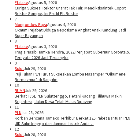
Etalase
Agustus 5, 2026
Curiga Suksesi Rektor Unsrat Tak Fair, Mendiktisaintek Copot
Rektor Sompie, Ini Profil Plt Rektor
7
Mongondow Raya
Agustus 4, 2026
Oknum Pejabat Diduga Nepotisme Angkat Anak Kandung Jadi
Supir Bayangan
8
Etalase
Agustus 3, 2026
Tragis Nasib Hamka Hendra, 2022 Penjabat Gubernur Gorontalo.
Ternyata 2026 Jadi Tersangka
9
Sulut
Juli 29, 2026
Puji Tuhan PLN Turut Sukseskan Lomba Masamper “Oikumene
Bermazmur” di Sangihe
10
BUMN
Juli 29, 2026
Berkat TJSL PLN Suluttenggo, Petani Kacang Tilihuwa Makin
Sejahtera, Jalan Desa Telah Mulus Dipaving
11
PLN
Juli 28, 2026
Korban Bencana Tamako Terhibur Berkat 125 Paket Bantuan PLN
UID Suluttenggo dan Jaminan Listrik Anda…
12
Sulut
Juli 28, 2026