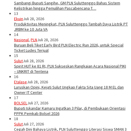
Sambangi Bupati Sangihe, GM PLN Suluttenggo Bahas Sistem
Kelistrikan hingga Pemulihan Pascabencana T…
13
Ekuin
Juli 28, 2026
Produktivitas Meningkat, PLN Suluttenggo Tambah Daya Listrik PT
JRBM ke 10 Juta VA
14
Nasional
,
PLN
Juli 28, 2026
Buruan Beli Tiket Early Bird PLN Electric Run 2026, untuk Special
Ticket Ludes Terjual
15
Sulut
Juli 28, 2026
Spirit HUT ke 81 RI, PLN Sukseskan Rangkaian Acara Nasional PIKI
– UNKRIT di Tentena
16
Etalase
Juli 28, 2026
Luruskan Opini, Kejati Sulut Ungkap Fakta Sita Uang 18 M EL dan
Owner IT Center
17
BOLSEL
Juli 27, 2026
Bupati Iskandar Kamaru Ingatkan 3 Pilar, di Pembukaan Orientasi
PPPK Pemkab Bolsel 2026
18
Sulut
Juli 27, 2026
Cegah Dini Bahaya Listrik, PLN Suluttenggo Literasi Siswa SMAN 3