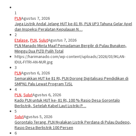
1
PLN
Agustus 7, 2026
Jaga Listrik Andal Jelang HUT ke-81 RI, PLN UP3 Tahuna Gelar Apel
dan Inspeksi Peralatan Kepulauan N…
2
Etalase
,
PLN
,
Sulut
Agustus 7, 2026
PLN Manado Minta Maaf Pemadaman Bergilir di Pulau Bunaken,
Minggu Dua PLTD Pulih Total
https://harimanado.com/wp-content/uploads/2026/03/IKLAN-
IDUL-FITRI-AN-NUR.jpg
3
PLN
Agustus 6, 2026
Semarakkan HUT ke 81 RI, PLN Dorong Digitalisasi Pendidikan di
SMPN1 Palu Lewat Program TJSL
4
PLN
,
Sulut
Agustus 6, 2026
Kado PLN untuk HUT ke- 81 RI, 100 % Rasio Desa Gorontalo
Berlistrik, Setelah Kabel Laut Listriki P…
5
Sulut
Agustus 5, 2026
Gorontalo Terang. PLN Nyalakan Listrik Perdana di Pulau Dudepo,
Rasio Desa Berlistrik 100 Persen
6