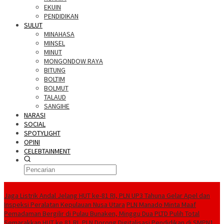
EKUIN
PENDIDIKAN
SULUT
MINAHASA
MINSEL
MINUT
MONGONDOW RAYA
BITUNG
BOLTIM
BOLMUT
TALAUD
SANGIHE
NARASI
SOCIAL
SPOTYLIGHT
OPINI
CELEBTAINMENT
BERITA TERBARU
Jaga Listrik Andal Jelang HUT ke-81 RI, PLN UP3 Tahuna Gelar Apel dan
Inspeksi Peralatan Kepulauan Nusa Utara
PLN Manado Minta Maaf
Pemadaman Bergilir di Pulau Bunaken, Minggu Dua PLTD Pulih Total
Semarakkan HUT ke 81 RI, PLN Dorong Digitalisasi Pendidikan di SMPN1