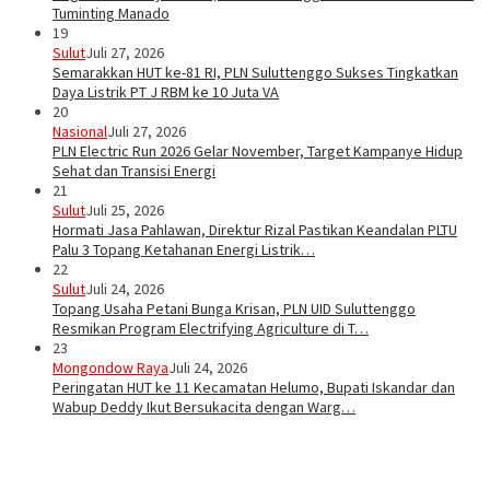
Tuminting Manado
19
Sulut
Juli 27, 2026
Semarakkan HUT ke-81 RI, PLN Suluttenggo Sukses Tingkatkan
Daya Listrik PT J RBM ke 10 Juta VA
20
Nasional
Juli 27, 2026
PLN Electric Run 2026 Gelar November, Target Kampanye Hidup
Sehat dan Transisi Energi
21
Sulut
Juli 25, 2026
Hormati Jasa Pahlawan, Direktur Rizal Pastikan Keandalan PLTU
Palu 3 Topang Ketahanan Energi Listrik…
22
Sulut
Juli 24, 2026
Topang Usaha Petani Bunga Krisan, PLN UID Suluttenggo
Resmikan Program Electrifying Agriculture di T…
23
Mongondow Raya
Juli 24, 2026
Peringatan HUT ke 11 Kecamatan Helumo, Bupati Iskandar dan
Wabup Deddy Ikut Bersukacita dengan Warg…