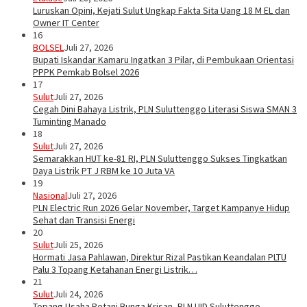
Luruskan Opini, Kejati Sulut Ungkap Fakta Sita Uang 18 M EL dan
Owner IT Center
16
BOLSEL
Juli 27, 2026
Bupati Iskandar Kamaru Ingatkan 3 Pilar, di Pembukaan Orientasi
PPPK Pemkab Bolsel 2026
17
Sulut
Juli 27, 2026
Cegah Dini Bahaya Listrik, PLN Suluttenggo Literasi Siswa SMAN 3
Tuminting Manado
18
Sulut
Juli 27, 2026
Semarakkan HUT ke-81 RI, PLN Suluttenggo Sukses Tingkatkan
Daya Listrik PT J RBM ke 10 Juta VA
19
Nasional
Juli 27, 2026
PLN Electric Run 2026 Gelar November, Target Kampanye Hidup
Sehat dan Transisi Energi
20
Sulut
Juli 25, 2026
Hormati Jasa Pahlawan, Direktur Rizal Pastikan Keandalan PLTU
Palu 3 Topang Ketahanan Energi Listrik…
21
Sulut
Juli 24, 2026
Topang Usaha Petani Bunga Krisan, PLN UID Suluttenggo