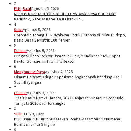
3
PLN
,
Sulut
Agustus 6, 2026
Kado PLN untuk HUT ke- 81 RI, 100 % Rasio Desa Gorontalo
Berlistrik, Setelah Kabel Laut Listriki P…
4
Sulut
Agustus 5, 2026
Gorontalo Terang. PLN Nyalakan Listrik Perdana di Pulau Dudepo,
Rasio Desa Berlistrik 100 Persen
5
Etalase
Agustus 5, 2026
Curiga Suksesi Rektor Unsrat Tak Fair, Mendiktisaintek Copot
Rektor Sompie, Ini Profil Plt Rektor
6
Mongondow Raya
Agustus 4, 2026
Oknum Pejabat Diduga Nepotisme Angkat Anak Kandung Jadi
Supir Bayangan
7
Etalase
Agustus 3, 2026
Tragis Nasib Hamka Hendra, 2022 Penjabat Gubernur Gorontalo.
Ternyata 2026 Jadi Tersangka
8
Sulut
Juli 29, 2026
Puji Tuhan PLN Turut Sukseskan Lomba Masamper “Oikumene
Bermazmur” di Sangihe
9