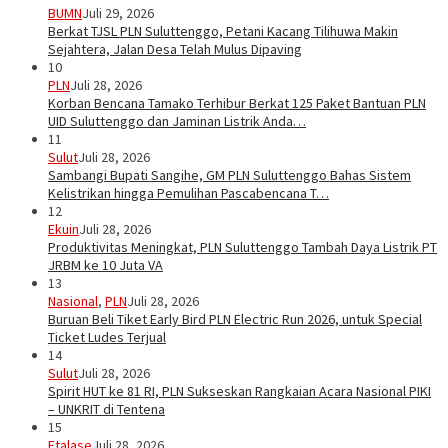
BUMN
Juli 29, 2026
Berkat TJSL PLN Suluttenggo, Petani Kacang Tilihuwa Makin
Sejahtera, Jalan Desa Telah Mulus Dipaving
10
PLN
Juli 28, 2026
Korban Bencana Tamako Terhibur Berkat 125 Paket Bantuan PLN
UID Suluttenggo dan Jaminan Listrik Anda…
11
Sulut
Juli 28, 2026
Sambangi Bupati Sangihe, GM PLN Suluttenggo Bahas Sistem
Kelistrikan hingga Pemulihan Pascabencana T…
12
Ekuin
Juli 28, 2026
Produktivitas Meningkat, PLN Suluttenggo Tambah Daya Listrik PT
JRBM ke 10 Juta VA
13
Nasional
,
PLN
Juli 28, 2026
Buruan Beli Tiket Early Bird PLN Electric Run 2026, untuk Special
Ticket Ludes Terjual
14
Sulut
Juli 28, 2026
Spirit HUT ke 81 RI, PLN Sukseskan Rangkaian Acara Nasional PIKI
– UNKRIT di Tentena
15
Etalase
Juli 28, 2026