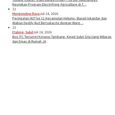
Resmikan Program Electrifying Agriculture di T…
22
Mongondow Raya
Juli 24, 2026
Peringatan HUT ke 11 Kecamatan Helumo, Bupati Iskandar dan
Wabup Deddy Ikut Bersukacita dengan Warg…
23
Etalase
,
Sulut
Juli 24, 2026
Bos ITC Terseret Korupsi Tambang, Kejati Sulut Sita Uang Miliaran
dan Emas di Rumah JA