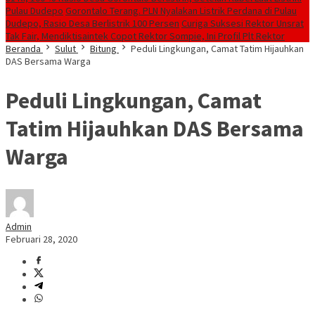
Pulau Dudepo
Gorontalo Terang. PLN Nyalakan Listrik Perdana di Pulau
Dudepo, Rasio Desa Berlistrik 100 Persen
Curiga Suksesi Rektor Unsrat
Tak Fair, Mendiktisaintek Copot Rektor Sompie, Ini Profil Plt Rektor
Beranda
Sulut
Bitung
Peduli Lingkungan, Camat Tatim Hijauhkan
DAS Bersama Warga
Peduli Lingkungan, Camat
Tatim Hijauhkan DAS Bersama
Warga
Admin
Februari 28, 2020