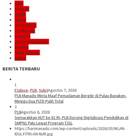
sulut
manado
politik
Talaud
DPRD SULUT
E2L-Mantap
Covid-19
James A Kojongian
kriminal
Banjir Manado
golkar
BERITA TERBARU
1
Etalase
,
PLN
,
Sulut
Agustus 7, 2026
PLN Manado Minta Maaf Pemadaman Bergilir di Pulau Bunaken,
Minggu Dua PLTD Pulih Total
2
PLN
Agustus 6, 2026
Semarakkan HUT ke 81 RI, PLN Dorong Digitalisasi Pendidikan di
SMPN1 Palu Lewat Program TJSL
https://harimanado.com/wp-content/uploads/2026/03/IKLAN-
IDUL-FITRI-AN-NUR.jpg