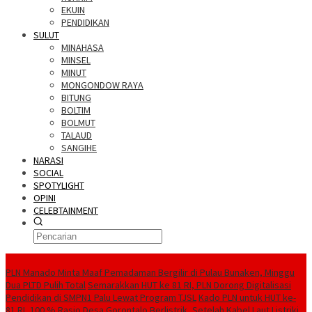
EKUIN
PENDIDIKAN
SULUT
MINAHASA
MINSEL
MINUT
MONGONDOW RAYA
BITUNG
BOLTIM
BOLMUT
TALAUD
SANGIHE
NARASI
SOCIAL
SPOTYLIGHT
OPINI
CELEBTAINMENT
BERITA TERBARU
PLN Manado Minta Maaf Pemadaman Bergilir di Pulau Bunaken, Minggu
Dua PLTD Pulih Total
Semarakkan HUT ke 81 RI, PLN Dorong Digitalisasi
Pendidikan di SMPN1 Palu Lewat Program TJSL
Kado PLN untuk HUT ke-
81 RI, 100 % Rasio Desa Gorontalo Berlistrik, Setelah Kabel Laut Listriki