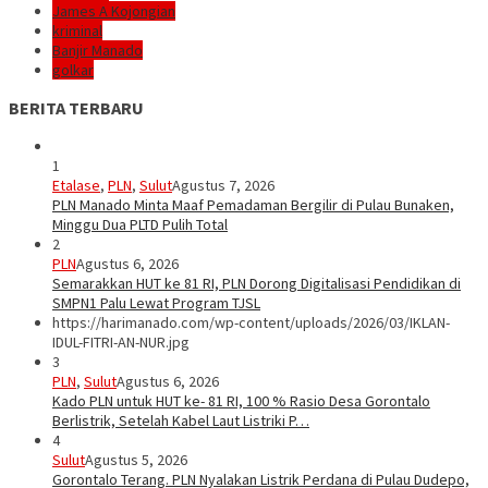
James A Kojongian
kriminal
Banjir Manado
golkar
BERITA TERBARU
1
Etalase
,
PLN
,
Sulut
Agustus 7, 2026
PLN Manado Minta Maaf Pemadaman Bergilir di Pulau Bunaken,
Minggu Dua PLTD Pulih Total
2
PLN
Agustus 6, 2026
Semarakkan HUT ke 81 RI, PLN Dorong Digitalisasi Pendidikan di
SMPN1 Palu Lewat Program TJSL
https://harimanado.com/wp-content/uploads/2026/03/IKLAN-
IDUL-FITRI-AN-NUR.jpg
3
PLN
,
Sulut
Agustus 6, 2026
Kado PLN untuk HUT ke- 81 RI, 100 % Rasio Desa Gorontalo
Berlistrik, Setelah Kabel Laut Listriki P…
4
Sulut
Agustus 5, 2026
Gorontalo Terang. PLN Nyalakan Listrik Perdana di Pulau Dudepo,