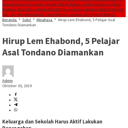
Pulau Dudepo
Gorontalo Terang. PLN Nyalakan Listrik Perdana di Pulau
Dudepo, Rasio Desa Berlistrik 100 Persen
Curiga Suksesi Rektor Unsrat
Tak Fair, Mendiktisaintek Copot Rektor Sompie, Ini Profil Plt Rektor
Beranda
Sulut
Minahasa
Hirup Lem Ehabond, 5 Pelajar Asal
Tondano Diamankan
Hirup Lem Ehabond, 5 Pelajar
Asal Tondano Diamankan
Admin
Oktober 30, 2019
Keluarga dan Sekolah Harus Aktif Lakukan