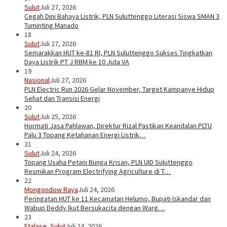
Sulut
Juli 27, 2026
Cegah Dini Bahaya Listrik, PLN Suluttenggo Literasi Siswa SMAN 3
Tuminting Manado
18
Sulut
Juli 27, 2026
Semarakkan HUT ke-81 RI, PLN Suluttenggo Sukses Tingkatkan
Daya Listrik PT J RBM ke 10 Juta VA
19
Nasional
Juli 27, 2026
PLN Electric Run 2026 Gelar November, Target Kampanye Hidup
Sehat dan Transisi Energi
20
Sulut
Juli 25, 2026
Hormati Jasa Pahlawan, Direktur Rizal Pastikan Keandalan PLTU
Palu 3 Topang Ketahanan Energi Listrik…
21
Sulut
Juli 24, 2026
Topang Usaha Petani Bunga Krisan, PLN UID Suluttenggo
Resmikan Program Electrifying Agriculture di T…
22
Mongondow Raya
Juli 24, 2026
Peringatan HUT ke 11 Kecamatan Helumo, Bupati Iskandar dan
Wabup Deddy Ikut Bersukacita dengan Warg…
23
Etalase
,
Sulut
Juli 24, 2026