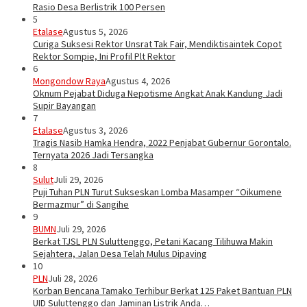
Rasio Desa Berlistrik 100 Persen
5
Etalase
Agustus 5, 2026
Curiga Suksesi Rektor Unsrat Tak Fair, Mendiktisaintek Copot
Rektor Sompie, Ini Profil Plt Rektor
6
Mongondow Raya
Agustus 4, 2026
Oknum Pejabat Diduga Nepotisme Angkat Anak Kandung Jadi
Supir Bayangan
7
Etalase
Agustus 3, 2026
Tragis Nasib Hamka Hendra, 2022 Penjabat Gubernur Gorontalo.
Ternyata 2026 Jadi Tersangka
8
Sulut
Juli 29, 2026
Puji Tuhan PLN Turut Sukseskan Lomba Masamper “Oikumene
Bermazmur” di Sangihe
9
BUMN
Juli 29, 2026
Berkat TJSL PLN Suluttenggo, Petani Kacang Tilihuwa Makin
Sejahtera, Jalan Desa Telah Mulus Dipaving
10
PLN
Juli 28, 2026
Korban Bencana Tamako Terhibur Berkat 125 Paket Bantuan PLN
UID Suluttenggo dan Jaminan Listrik Anda…