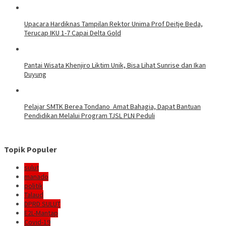
Upacara Hardiknas Tampilan Rektor Unima Prof Deitje Beda,
Terucap IKU 1-7 Capai Delta Gold
Pantai Wisata Khenjiro Liktim Unik, Bisa Lihat Sunrise dan Ikan
Duyung
Pelajar SMTK Berea Tondano Amat Bahagia, Dapat Bantuan
Pendidikan Melalui Program TJSL PLN Peduli
Topik Populer
sulut
manado
politik
Talaud
DPRD SULUT
E2L-Mantap
Covid-19