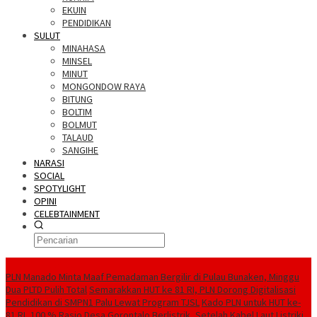
EKUIN
PENDIDIKAN
SULUT
MINAHASA
MINSEL
MINUT
MONGONDOW RAYA
BITUNG
BOLTIM
BOLMUT
TALAUD
SANGIHE
NARASI
SOCIAL
SPOTYLIGHT
OPINI
CELEBTAINMENT
BERITA TERBARU
PLN Manado Minta Maaf Pemadaman Bergilir di Pulau Bunaken, Minggu
Dua PLTD Pulih Total
Semarakkan HUT ke 81 RI, PLN Dorong Digitalisasi
Pendidikan di SMPN1 Palu Lewat Program TJSL
Kado PLN untuk HUT ke-
81 RI, 100 % Rasio Desa Gorontalo Berlistrik, Setelah Kabel Laut Listriki