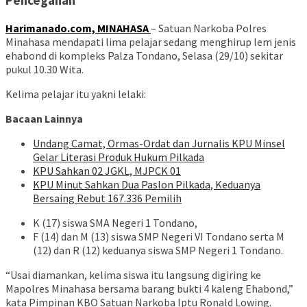
Pencegahan
Harimanado.com, MINAHASA
– Satuan Narkoba Polres
Minahasa mendapati lima pelajar sedang menghirup lem jenis
ehabond di kompleks Palza Tondano, Selasa (29/10) sekitar
pukul 10.30 Wita.
Kelima pelajar itu yakni lelaki:
Bacaan Lainnya
Undang Camat, Ormas-Ordat dan Jurnalis KPU Minsel
Gelar Literasi Produk Hukum Pilkada
KPU Sahkan 02 JGKL, MJPCK 01
KPU Minut Sahkan Dua Paslon Pilkada, Keduanya
Bersaing Rebut 167.336 Pemilih
K (17) siswa SMA Negeri 1 Tondano,
F (14) dan M (13) siswa SMP Negeri VI Tondano serta M
(12) dan R (12) keduanya siswa SMP Negeri 1 Tondano.
“Usai diamankan, kelima siswa itu langsung digiring ke
Mapolres Minahasa bersama barang bukti 4 kaleng Ehabond,”
kata Pimpinan KBO Satuan Narkoba Iptu Ronald Lowing.