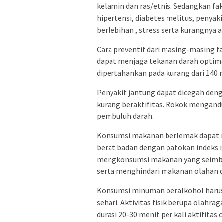
kelamin dan ras/etnis. Sedangkan fak
hipertensi, diabetes melitus, penyak
berlebihan , stress serta kurangnya ak
Cara preventif dari masing-masing f
dapat menjaga tekanan darah optima
dipertahankan pada kurang dari 140 
Penyakit jantung dapat dicegah den
kurang beraktifitas. Rokok mengan
pembuluh darah.
Konsumsi makanan berlemak dapat 
berat badan dengan patokan indeks 
mengkonsumsi makanan yang seimbang
serta menghindari makanan olahan da
Konsumsi minuman beralkohol harus 
sehari. Aktivitas fisik berupa olahr
durasi 20-30 menit per kali aktifita