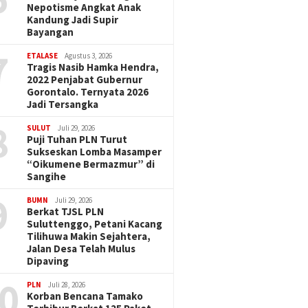
Nepotisme Angkat Anak
Kandung Jadi Supir
Bayangan
7
ETALASE
Agustus 3, 2026
Tragis Nasib Hamka Hendra,
2022 Penjabat Gubernur
Gorontalo. Ternyata 2026
Jadi Tersangka
8
SULUT
Juli 29, 2026
Puji Tuhan PLN Turut
Sukseskan Lomba Masamper
“Oikumene Bermazmur” di
Sangihe
9
BUMN
Juli 29, 2026
Berkat TJSL PLN
Suluttenggo, Petani Kacang
Tilihuwa Makin Sejahtera,
Jalan Desa Telah Mulus
Dipaving
0
PLN
Juli 28, 2026
Korban Bencana Tamako