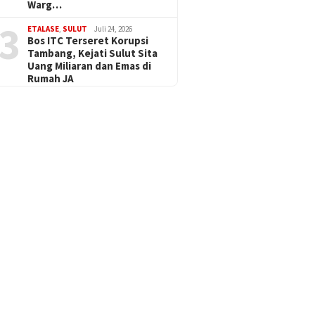
Warg…
3
ETALASE
,
SULUT
Juli 24, 2026
Bos ITC Terseret Korupsi
Tambang, Kejati Sulut Sita
Uang Miliaran dan Emas di
Rumah JA