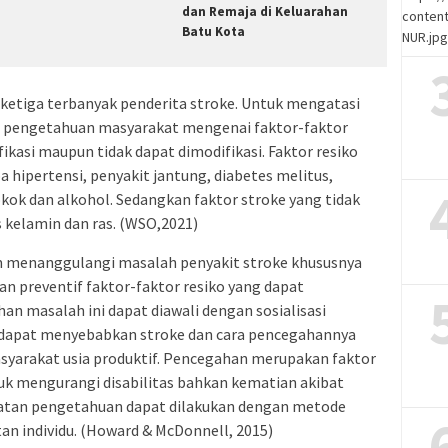
dan Remaja di Keluarahan
content
Batu Kota
NUR.jp
ketiga terbanyak penderita stroke. Untuk mengatasi
n pengetahuan masyarakat mengenai faktor-faktor
fikasi maupun tidak dapat dimodifikasi. Faktor resiko
a hipertensi, penyakit jantung, diabetes melitus,
kok dan alkohol. Sedangkan faktor stroke yang tidak
s kelamin dan ras. (WSO,2021)
m menanggulangi masalah penyakit stroke khususnya
kan preventif faktor-faktor resiko yang dapat
n masalah ini dapat diawali dengan sosialisasi
 dapat menyebabkan stroke dan cara pencegahannya
yarakat usia produktif. Pencegahan merupakan faktor
 mengurangi disabilitas bahkan kematian akibat
atan pengetahuan dapat dilakukan dengan metode
n individu. (Howard & McDonnell, 2015)