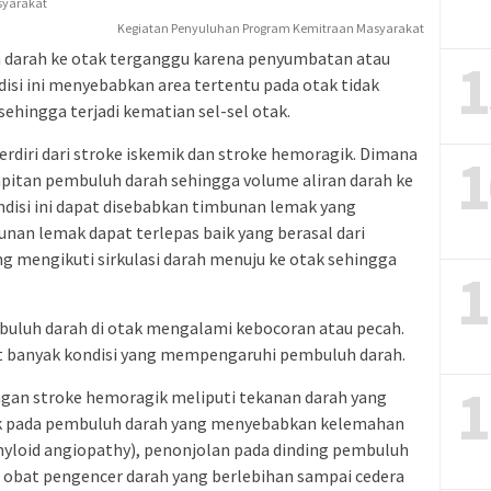
Kegiatan Penyuluhan Program Kemitraan Masyarakat
an darah ke otak terganggu karena penyumbatan atau
1
si ini menyebabkan area tertentu pada otak tidak
sehingga terjadi kematian sel-sel otak.
erdiri dari stroke iskemik dan stroke hemoragik. Dimana
1
mpitan pembuluh darah sehingga volume aliran darah ke
ndisi ini dapat disebabkan timbunan lemak yang
an lemak dapat terlepas baik yang berasal dari
g mengikuti sirkulasi darah menuju ke otak sehingga
1
mbuluh darah di otak mengalami kebocoran atau pecah.
at banyak kondisi yang mempengaruhi pembuluh darah.
1
gan stroke hemoragik meliputi tekanan darah yang
ak pada pembuluh darah yang menyebabkan kelemahan
myloid angiopathy), penonjolan pada dinding pembuluh
 obat pengencer darah yang berlebihan sampai cedera