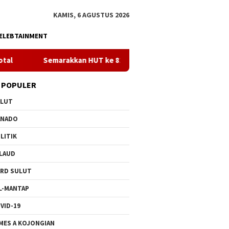
KAMIS, 6 AGUSTUS 2026
ELEBTAINMENT
akkan HUT ke 81 RI, PLN Dorong Digitalisasi Pendidikan di SMPN
 POPULER
ULUT
ANADO
LITIK
LAUD
RD SULUT
L-MANTAP
VID-19
MES A KOJONGIAN