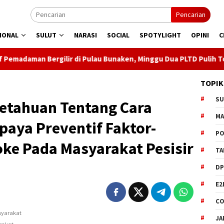
Pencarian
IONAL
SULUT
NARASI
SOCIAL
SPOTYLIGHT
OPINI
C
ir di Pulau Bunaken, Minggu Dua PLTD Pulih Total
Semar
TOPIK
S
etahuan Tentang Cara
M
Upaya Preventif Faktor-
PO
oke Pada Masyarakat Pesisir
TA
DP
E2
CO
JA