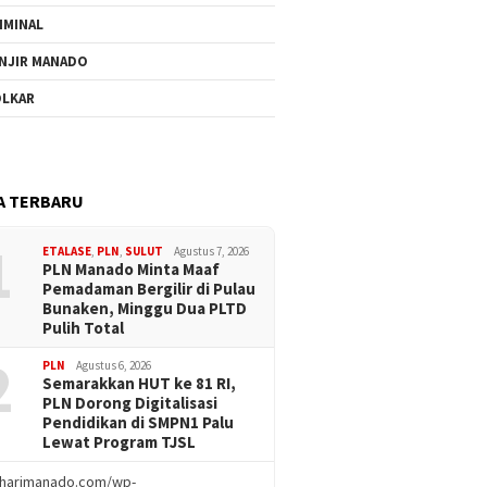
IMINAL
NJIR MANADO
LKAR
A TERBARU
1
ETALASE
,
PLN
,
SULUT
Agustus 7, 2026
PLN Manado Minta Maaf
Pemadaman Bergilir di Pulau
Bunaken, Minggu Dua PLTD
Pulih Total
2
PLN
Agustus 6, 2026
Semarakkan HUT ke 81 RI,
PLN Dorong Digitalisasi
Pendidikan di SMPN1 Palu
Lewat Program TJSL
//harimanado.com/wp-