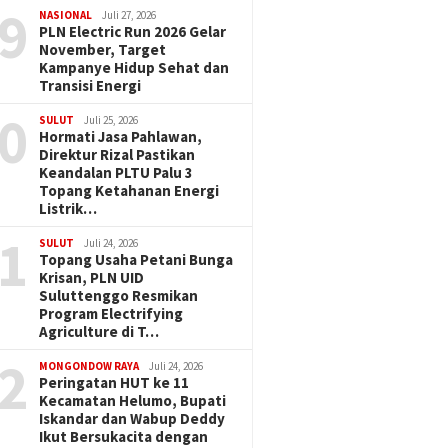
9
NASIONAL
Juli 27, 2026
PLN Electric Run 2026 Gelar
November, Target
Kampanye Hidup Sehat dan
Transisi Energi
0
SULUT
Juli 25, 2026
Hormati Jasa Pahlawan,
Direktur Rizal Pastikan
Keandalan PLTU Palu 3
Topang Ketahanan Energi
Listrik…
1
SULUT
Juli 24, 2026
Topang Usaha Petani Bunga
Krisan, PLN UID
Suluttenggo Resmikan
Program Electrifying
Agriculture di T…
2
MONGONDOW RAYA
Juli 24, 2026
Peringatan HUT ke 11
Kecamatan Helumo, Bupati
Iskandar dan Wabup Deddy
Ikut Bersukacita dengan