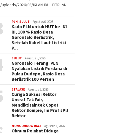
/uploads/2026/03/IKLAN-IDUL-FITRI-AN-
g
3
PLN
,
SULUT
Agustus 6, 2026
Kado PLN untuk HUT ke- 81
RI, 100 % Rasio Desa
Gorontalo Berlistrik,
Setelah Kabel Laut Listriki
P…
4
SULUT
Agustus 5, 2026
Gorontalo Terang. PLN
Nyalakan Listrik Perdana di
Pulau Dudepo, Rasio Desa
Berlistrik 100 Persen
5
ETALASE
Agustus 5, 2026
Curiga Suksesi Rektor
Unsrat Tak Fair,
Mendiktisaintek Copot
Rektor Sompie, Ini Profil Plt
Rektor
6
MONGONDOW RAYA
Agustus 4, 2026
Oknum Pejabat Diduga