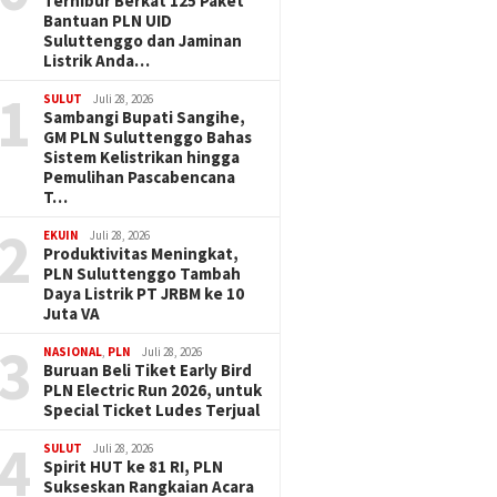
Terhibur Berkat 125 Paket
Bantuan PLN UID
Suluttenggo dan Jaminan
Listrik Anda…
1
SULUT
Juli 28, 2026
Sambangi Bupati Sangihe,
GM PLN Suluttenggo Bahas
Sistem Kelistrikan hingga
Pemulihan Pascabencana
T…
2
EKUIN
Juli 28, 2026
Produktivitas Meningkat,
PLN Suluttenggo Tambah
Daya Listrik PT JRBM ke 10
Juta VA
3
NASIONAL
,
PLN
Juli 28, 2026
Buruan Beli Tiket Early Bird
PLN Electric Run 2026, untuk
Special Ticket Ludes Terjual
4
SULUT
Juli 28, 2026
Spirit HUT ke 81 RI, PLN
Sukseskan Rangkaian Acara