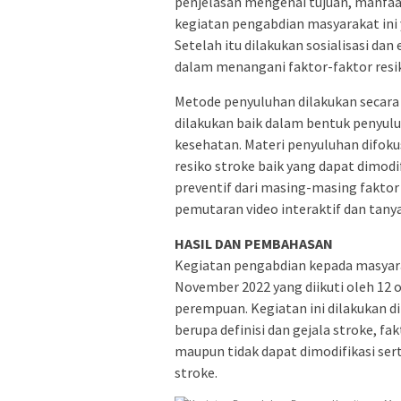
penjelasan mengenai tujuan, manfaa
kegiatan pengabdian masyarakat ini y
Setelah itu dilakukan sosialisasi dan
dalam menangani faktor-faktor resi
Metode penyuluhan dilakukan secara l
dilakukan baik dalam bentuk penyuluh
kesehatan. Materi penyuluhan difokus
resiko stroke baik yang dapat dimodi
preventif dari masing-masing faktor
pemutaran video interaktif dan tan
HASIL DAN PEMBAHASAN
Kegiatan pengabdian kepada masyara
November 2022 yang diikuti oleh 12 or
perempuan. Kegiatan ini dilakukan di
berupa definisi dan gejala stroke, fa
maupun tidak dapat dimodifikasi ser
stroke.