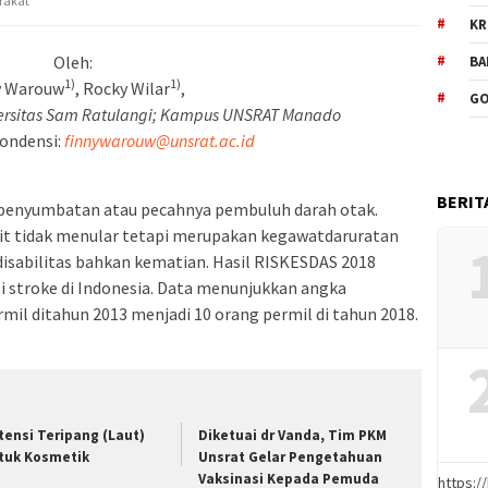
rakat
KR
Oleh:
BA
1)
1)
y Warouw
, Rocky Wilar
,
GO
versitas Sam Ratulangi; Kampus UNSRAT Manado
ondensi:
finnywarouw@unsrat.ac.id
BERIT
at penyumbatan atau pecahnya pembuluh darah otak.
it tidak menular tetapi merupakan kegawatdaruratan
isabilitas bahkan kematian. Hasil RISKESDAS 2018
 stroke di Indonesia. Data menunjukkan angka
mil ditahun 2013 menjadi 10 orang permil di tahun 2018.
tensi Teripang (Laut)
Diketuai dr Vanda, Tim PKM
tuk Kosmetik
Unsrat Gelar Pengetahuan
Vaksinasi Kepada Pemuda
https: