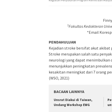
Kegiatan Penyuluhan Program Kemitraan Masya
Finn
1
Fakultas Kedokteran Uni
*Email Koresp
PENDAHULUAN
Kejadian stroke bersifat akut akib
Stroke merupakan salah satu penyak
neurologi yang dapat menimbulkan d
menunjukkan peningkatan prevalensi
kesakitan meningkat dari 7 orang per
(WSO, 2021)
BACAAN LAINNYA
Unsrat Diakui di Taiwan,
Po
Undang Workshop EWG
un