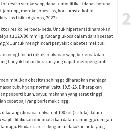
tor resiko stroke yang dapat dimodifikasi dapat berupa
2
it jantung, meroko, obesitas, konsumsi alkohol
tivitas fisik. (Agianto, 2022)
aktor resiko berbeda-beda. Untuk hipertensi diharapkan
l yaitu 120/80 mmHg. Kadar glukosa dalam darah sesaat
mg/dL untuk menghindari penyakit diabetes melitus.
gan menghindari rokok, makanan yang berlemak dan
dung banyak bahan beracun yang dapat mempengaruhi
menimbulkan obesitas sehingga diharapkan menjaga
massa tubuh yang normal yaitu 18,5-25. Diharapkan
 seperti buah, sayur, makanan yang serat tinggi
n cepat saji yang berlemak tinggi.
dikurangi dimana maksimal 100 ml (2 sloki) dalam
aga wajib dilakukan minimal 5 kali dalam seminggu dengan
s olahraga. Hindari stress dengan melakukan hobi yang