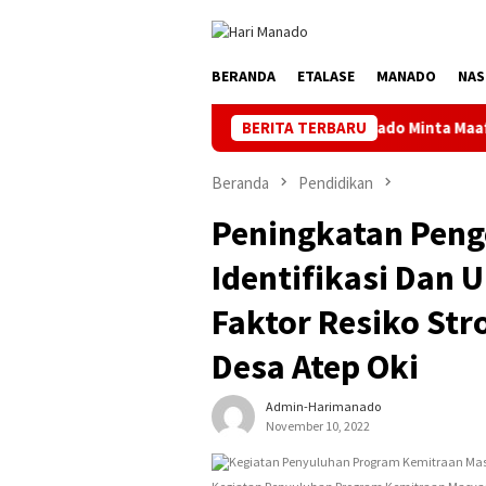
Loncat
ke
konten
BERANDA
ETALASE
MANADO
NAS
PLN Manado Minta Maaf Pemadaman Bergil
BERITA TERBARU
Beranda
Pendidikan
Peningkatan Peng
Identifikasi Dan 
Faktor Resiko Str
Desa Atep Oki
Admin-Harimanado
November 10, 2022