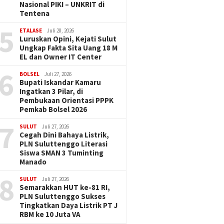
Nasional PIKI – UNKRIT di
Tentena
5
ETALASE
Juli 28, 2026
Luruskan Opini, Kejati Sulut
Ungkap Fakta Sita Uang 18 M
EL dan Owner IT Center
6
BOLSEL
Juli 27, 2026
Bupati Iskandar Kamaru
Ingatkan 3 Pilar, di
Pembukaan Orientasi PPPK
Pemkab Bolsel 2026
7
SULUT
Juli 27, 2026
Cegah Dini Bahaya Listrik,
PLN Suluttenggo Literasi
Siswa SMAN 3 Tuminting
Manado
8
SULUT
Juli 27, 2026
Semarakkan HUT ke-81 RI,
PLN Suluttenggo Sukses
Tingkatkan Daya Listrik PT J
RBM ke 10 Juta VA