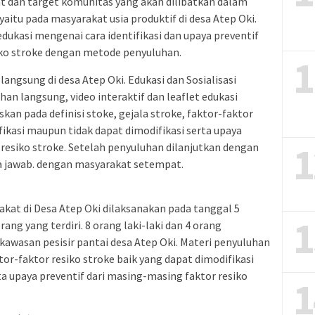
t dan target komunitas yang akan dilibatkan dalam
aitu pada masyarakat usia produktif di desa Atep Oki.
 edukasi mengenai cara identifikasi dan upaya preventif
ko stroke dengan metode penyuluhan.
1
angsung di desa Atep Oki. Edukasi dan Sosialisasi
an langsung, video interaktif dan leaflet edukasi
kan pada definisi stoke, gejala stroke, faktor-faktor
fikasi maupun tidak dapat dimodifikasi serta upaya
1
 resiko stroke. Setelah penyuluhan dilanjutkan dengan
ya jawab. dengan masyarakat setempat.
kat di Desa Atep Oki dilaksanakan pada tanggal 5
1
ang yang terdiri. 8 orang laki-laki dan 4 orang
kawasan pesisir pantai desa Atep Oki. Materi penyuluhan
ktor-faktor resiko stroke baik yang dapat dimodifikasi
ta upaya preventif dari masing-masing faktor resiko
1