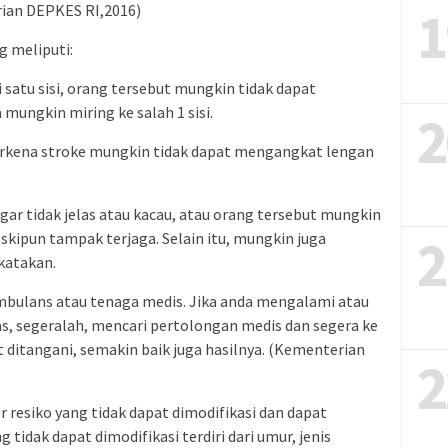
1
rian DEPKES RI,2016)
g meliputi:
i satu sisi, orang tersebut mungkin tidak dapat
mungkin miring ke salah 1 sisi.
2
terkena stroke mungkin tidak dapat mengangkat lengan
ar tidak jelas atau kacau, atau orang tersebut mungkin
2
skipun tampak terjaga. Selain itu, mungkin juga
katakan.
ulans atau tenaga medis. Jika anda mengalami atau
tas, segeralah, mencari pertolongan medis dan segera ke
 ditangani, semakin baik juga hasilnya. (Kementerian
2
tor resiko yang tidak dapat dimodifikasi dan dapat
g tidak dapat dimodifikasi terdiri dari umur, jenis