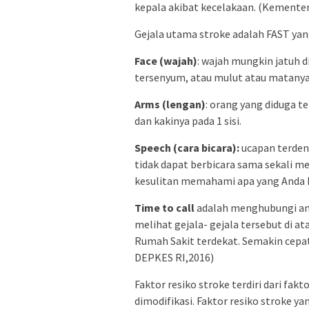
kepala akibat kecelakaan. (Kemente
Gejala utama stroke adalah FAST yan
Face (wajah)
: wajah mungkin jatuh d
tersenyum, atau mulut atau matanya 
Arms (lengan)
: orang yang diduga 
dan kakinya pada 1 sisi.
Speech (cara bicara):
ucapan terdeng
tidak dapat berbicara sama sekali me
kesulitan memahami apa yang Anda 
Time to call
adalah menghubungi amb
melihat gejala- gejala tersebut di a
Rumah Sakit terdekat. Semakin cepat
DEPKES RI,2016)
Faktor resiko stroke terdiri dari fak
dimodifikasi. Faktor resiko stroke yan