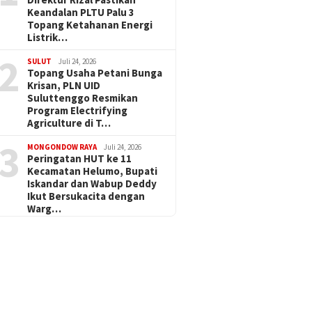
Keandalan PLTU Palu 3
Topang Ketahanan Energi
Listrik…
2
SULUT
Juli 24, 2026
Topang Usaha Petani Bunga
Krisan, PLN UID
Suluttenggo Resmikan
Program Electrifying
Agriculture di T…
3
MONGONDOW RAYA
Juli 24, 2026
Peringatan HUT ke 11
Kecamatan Helumo, Bupati
Iskandar dan Wabup Deddy
Ikut Bersukacita dengan
Warg…