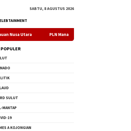
SABTU, 8 AGUSTUS 2026
ELEBTAINMENT
PLN Manado Minta Maaf Pemadaman Bergilir di Pulau Bunak
 POPULER
ULUT
ANADO
LITIK
LAUD
RD SULUT
L-MANTAP
VID-19
MES A KOJONGIAN