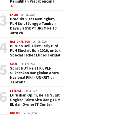
Pemulihan Pascabencana
T…
3
EKUIN
Juli 28, 2026
Produktivitas Meningkat,
PLN Suluttenggo Tambah
Daya Listrik PT JRBM ke 10
Juta VA
4
NASIONAL
,
PLN
Juli 28, 2026
Buruan Beli Tiket Early Bird
PLN Electric Run 2026, untuk
Special Ticket Ludes Terjual
5
SULUT
Juli 28, 2026
Spirit HUT ke 81 RI, PLN
Sukseskan Rangkaian Acara
Nasional PIKI – UNKRIT di
Tentena
6
ETALASE
Juli 28, 2026
Luruskan Opini, Kejati Sulut
Ungkap Fakta Sita Uang 18 M
EL dan Owner IT Center
BOLSEL
Juli 27, 2026