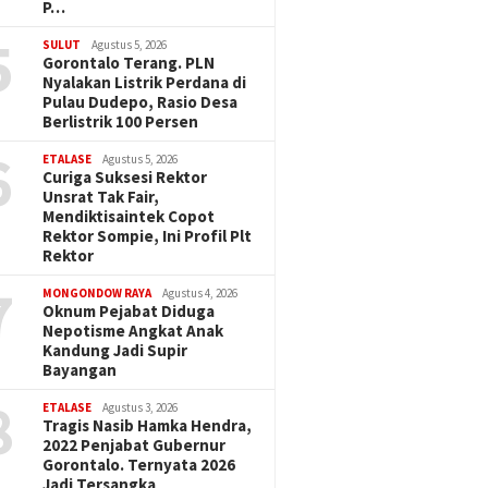
P…
5
SULUT
Agustus 5, 2026
Gorontalo Terang. PLN
Nyalakan Listrik Perdana di
Pulau Dudepo, Rasio Desa
Berlistrik 100 Persen
6
ETALASE
Agustus 5, 2026
Curiga Suksesi Rektor
Unsrat Tak Fair,
Mendiktisaintek Copot
Rektor Sompie, Ini Profil Plt
Rektor
7
MONGONDOW RAYA
Agustus 4, 2026
Oknum Pejabat Diduga
Nepotisme Angkat Anak
Kandung Jadi Supir
Bayangan
8
ETALASE
Agustus 3, 2026
Tragis Nasib Hamka Hendra,
2022 Penjabat Gubernur
Gorontalo. Ternyata 2026
Jadi Tersangka