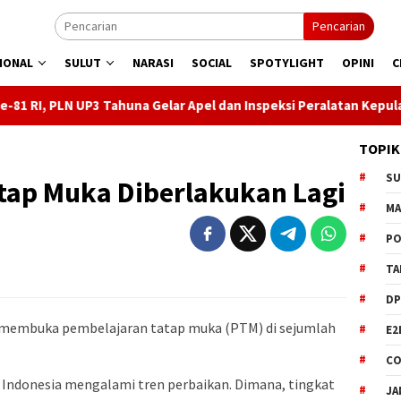
Pencarian
IONAL
SULUT
NARASI
SOCIAL
SPOTYLIGHT
OPINI
C
Tahuna Gelar Apel dan Inspeksi Peralatan Kepulauan Nusa Utara
TOPIK
S
tap Muka Diberlakukan Lagi
M
PO
TA
DP
membuka pembelajaran tatap muka (PTM) di sejumlah
E2
CO
i Indonesia mengalami tren perbaikan. Dimana, tingkat
JA