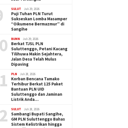
9
SULUT
Juli 29, 2026
Puji Tuhan PLN Turut
Sukseskan Lomba Masamper
“Oikumene Bermazmur” di
Sangihe
0
BUMN
Juli 29, 2026
Berkat TJSL PLN
Suluttenggo, Petani Kacang
Tilihuwa Makin Sejahtera,
Jalan Desa Telah Mulus
Dipaving
1
PLN
Juli 28, 2026
Korban Bencana Tamako
Terhibur Berkat 125 Paket
Bantuan PLN UID
Suluttenggo dan Jaminan
Listrik Anda…
2
SULUT
Juli 28, 2026
Sambangi Bupati Sangihe,
GM PLN Suluttenggo Bahas
Sistem Kelistrikan hingga