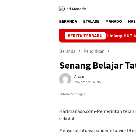
Loncat
ke
konten
BERANDA
ETALASE
MANADO
NAS
Jaga Listrik Andal Jelang HUT ke-81 RI, PLN UP3 
BERITA TERBARU
Beranda
Pendidikan
Senang Belajar Ta
Alexm
November 16, 2021
Trifena Maringka
Harimanado.com-Pemerintah telah 
sekolah.
Menyusul situasi pandemi Covid-19 d