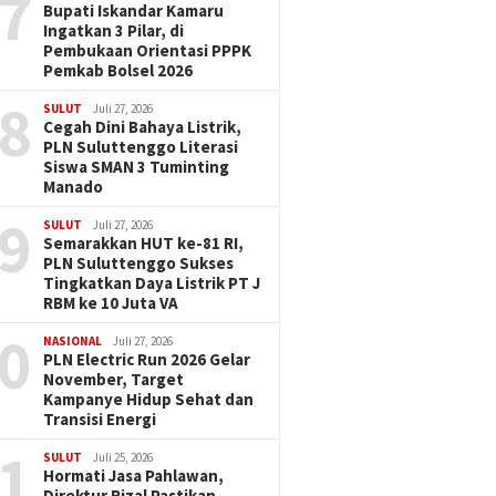
7
Bupati Iskandar Kamaru
Ingatkan 3 Pilar, di
Pembukaan Orientasi PPPK
Pemkab Bolsel 2026
8
SULUT
Juli 27, 2026
Cegah Dini Bahaya Listrik,
PLN Suluttenggo Literasi
Siswa SMAN 3 Tuminting
Manado
9
SULUT
Juli 27, 2026
Semarakkan HUT ke-81 RI,
PLN Suluttenggo Sukses
Tingkatkan Daya Listrik PT J
RBM ke 10 Juta VA
0
NASIONAL
Juli 27, 2026
PLN Electric Run 2026 Gelar
November, Target
Kampanye Hidup Sehat dan
Transisi Energi
1
SULUT
Juli 25, 2026
Hormati Jasa Pahlawan,
Direktur Rizal Pastikan