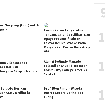
nsi Teripang (Laut) untuk
etik
1
Peningkatan Pengetahuan
Tentang Cara Identifikasi Dan
Upaya Preventif Faktor-
Faktor Resiko Stroke Pada
Masyarakat Pesisir Desa Atep
Oki
1
Alumni Polimdo Manado
ama Dilaksanakan
Selesaikan Studi di Houston
mdo Berikan
Community College Amerika
hargaan Skripsi Terbaik
Serikat
1
 SulutGo Berikan
Prof Ellen Pimpin Wisuda
an CSR 2.5 Miliar ke
Unsrat Secara Daring dan
at
Luring