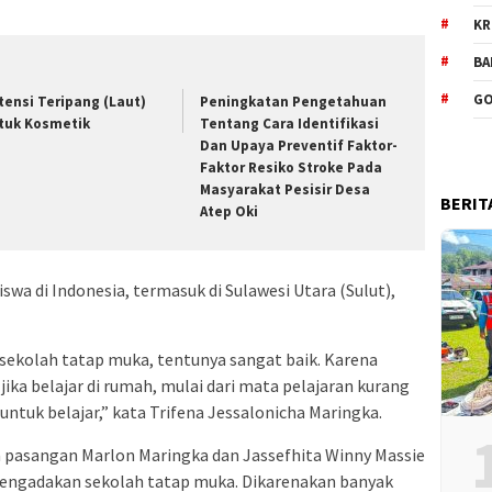
KR
BA
GO
tensi Teripang (Laut)
Peningkatan Pengetahuan
tuk Kosmetik
Tentang Cara Identifikasi
Dan Upaya Preventif Faktor-
Faktor Resiko Stroke Pada
Masyarakat Pesisir Desa
BERIT
Atep Oki
iswa di Indonesia, termasuk di Sulawesi Utara (Sulut),
ekolah tatap muka, tentunya sangat baik. Karena
ika belajar di rumah, mulai dari mata pelajaran kurang
untuk belajar,” kata Trifena Jessalonicha Maringka.
a pasangan Marlon Maringka dan Jassefhita Winny Massie
m mengadakan sekolah tatap muka. Dikarenakan banyak