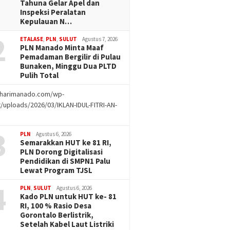
Tahuna Gelar Apel dan
Inspeksi Peralatan
Kepulauan N…
2
ETALASE
,
PLN
,
SULUT
Agustus 7, 2026
PLN Manado Minta Maaf
Pemadaman Bergilir di Pulau
Bunaken, Minggu Dua PLTD
Pulih Total
//harimanado.com/wp-
/uploads/2026/03/IKLAN-IDUL-FITRI-AN-
g
3
PLN
Agustus 6, 2026
Semarakkan HUT ke 81 RI,
PLN Dorong Digitalisasi
Pendidikan di SMPN1 Palu
Lewat Program TJSL
4
PLN
,
SULUT
Agustus 6, 2026
Kado PLN untuk HUT ke- 81
RI, 100 % Rasio Desa
Gorontalo Berlistrik,
Setelah Kabel Laut Listriki