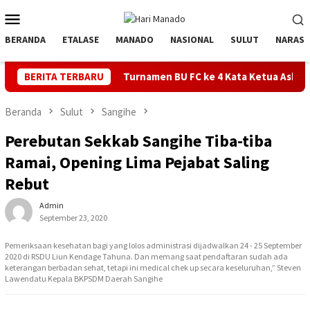
Loncat
Menu
ke
Mobile
konten
BERANDA
ETALASE
MANADO
NASIONAL
SULUT
NARASI
BERITA TERBARU
Turnamen BU FC ke 4 Kata Ketua Askot Manado Makin Ino
Beranda
Sulut
Sangihe
Perebutan Sekkab Sangihe Tiba-tiba
Ramai, Opening Lima Pejabat Saling
Rebut
Admin
September 23, 2020
Pemeriksaan kesehatan bagi yang lolos administrasi dijadwalkan 24 - 25 September
2020 di RSDU Liun Kendage Tahuna. Dan memang saat pendaftaran sudah ada
keterangan berbadan sehat, tetapi ini medical chek up secara keseluruhan,” Steven
Lawendatu Kepala BKPSDM Daerah Sangihe