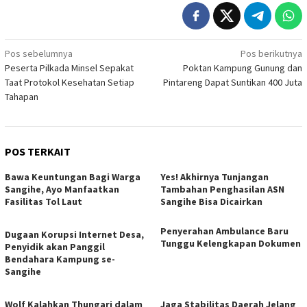
Navigasi
Pos sebelumnya
Pos berikutnya
Peserta Pilkada Minsel Sepakat
Poktan Kampung Gunung dan
pos
Taat Protokol Kesehatan Setiap
Pintareng Dapat Suntikan 400 Juta
Tahapan
POS TERKAIT
Bawa Keuntungan Bagi Warga
Yes! Akhirnya Tunjangan
Sangihe, Ayo Manfaatkan
Tambahan Penghasilan ASN
Fasilitas Tol Laut
Sangihe Bisa Dicairkan
Penyerahan Ambulance Baru
Dugaan Korupsi Internet Desa,
Tunggu Kelengkapan Dokumen
Penyidik akan Panggil
Bendahara Kampung se-
Sangihe
Wolf Kalahkan Thungari dalam
Jaga Stabilitas Daerah Jelang