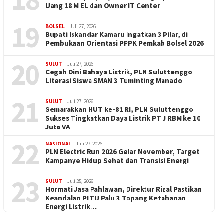
Uang 18 M EL dan Owner IT Center
19
BOLSEL
Juli 27, 2026
Bupati Iskandar Kamaru Ingatkan 3 Pilar, di
Pembukaan Orientasi PPPK Pemkab Bolsel 2026
20
SULUT
Juli 27, 2026
Cegah Dini Bahaya Listrik, PLN Suluttenggo
Literasi Siswa SMAN 3 Tuminting Manado
21
SULUT
Juli 27, 2026
Semarakkan HUT ke-81 RI, PLN Suluttenggo
Sukses Tingkatkan Daya Listrik PT J RBM ke 10
Juta VA
22
NASIONAL
Juli 27, 2026
PLN Electric Run 2026 Gelar November, Target
Kampanye Hidup Sehat dan Transisi Energi
23
SULUT
Juli 25, 2026
Hormati Jasa Pahlawan, Direktur Rizal Pastikan
Keandalan PLTU Palu 3 Topang Ketahanan
Energi Listrik…