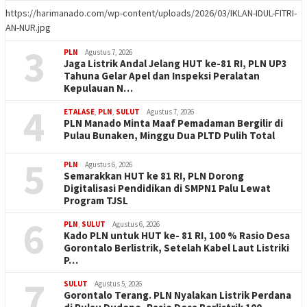
https://harimanado.com/wp-content/uploads/2026/03/IKLAN-IDUL-FITRI-
AN-NUR.jpg
3
PLN
Agustus 7, 2026
Jaga Listrik Andal Jelang HUT ke-81 RI, PLN UP3
Tahuna Gelar Apel dan Inspeksi Peralatan
Kepulauan N…
4
ETALASE
,
PLN
,
SULUT
Agustus 7, 2026
PLN Manado Minta Maaf Pemadaman Bergilir di
Pulau Bunaken, Minggu Dua PLTD Pulih Total
5
PLN
Agustus 6, 2026
Semarakkan HUT ke 81 RI, PLN Dorong
Digitalisasi Pendidikan di SMPN1 Palu Lewat
Program TJSL
6
PLN
,
SULUT
Agustus 6, 2026
Kado PLN untuk HUT ke- 81 RI, 100 % Rasio Desa
Gorontalo Berlistrik, Setelah Kabel Laut Listriki
P…
7
SULUT
Agustus 5, 2026
Gorontalo Terang. PLN Nyalakan Listrik Perdana