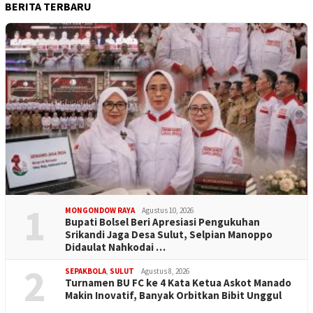
BERITA TERBARU
1
MONGONDOW RAYA
Agustus 10, 2026
Bupati Bolsel Beri Apresiasi Pengukuhan
Srikandi Jaga Desa Sulut, Selpian Manoppo
Didaulat Nahkodai …
2
SEPAKBOLA
,
SULUT
Agustus 8, 2026
Turnamen BU FC ke 4 Kata Ketua Askot Manado
Makin Inovatif, Banyak Orbitkan Bibit Unggul