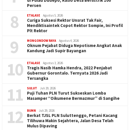
di Pulau Dudepo, Rasio Desa Berlistrik 100
Persen
8
ETALASE
Agustus 5, 2026
Curiga Suksesi Rektor Unsrat Tak Fair,
Mendiktisaintek Copot Rektor Sompie, Ini Profil
Plt Rektor
9
MONGONDOW RAYA
Agustus 4, 2026
Oknum Pejabat Diduga Nepotisme Angkat Anak
Kandung Jadi Supir Bayangan
10
ETALASE
Agustus 3, 2026
Tragis Nasib Hamka Hendra, 2022 Penjabat
Gubernur Gorontalo. Ternyata 2026 Jadi
Tersangka
11
SULUT
Juli 29, 2026
Puji Tuhan PLN Turut Sukseskan Lomba
Masamper “Oikumene Bermazmur” di Sangihe
12
BUMN
Juli 29, 2026
Berkat TJSL PLN Suluttenggo, Petani Kacang
Tilihuwa Makin Sejahtera, Jalan Desa Telah
Mulus Dipaving