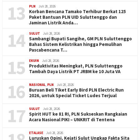
13
PLN
Juli 28, 2026
Korban Bencana Tamako Terhibur Berkat 125
Paket Bantuan PLN UID Suluttenggo dan
Jaminan Listrik Anda…
14
SULUT
Juli 28, 2026
Sambangi Bupati Sangihe, GM PLN Suluttenggo
Bahas Sistem Kelistrikan hingga Pemulihan
Pascabencana T…
15
EKUIN
Juli 28, 2026
Produktivitas Meningkat, PLN Suluttenggo
Tambah Daya Listrik PT JRBM ke 10 Juta VA
16
NASIONAL
,
PLN
Juli 28, 2026
Buruan Beli Tiket Early Bird PLN Electric Run
2026, untuk Special Ticket Ludes Terjual
17
SULUT
Juli 28, 2026
Spirit HUT ke 81 RI, PLN Sukseskan Rangkaian
Acara Nasional PIKI – UNKRIT di Tentena
18
ETALASE
Juli 28, 2026
Luruskan Opini, Kejati Sulut Ungkap Fakta Sita