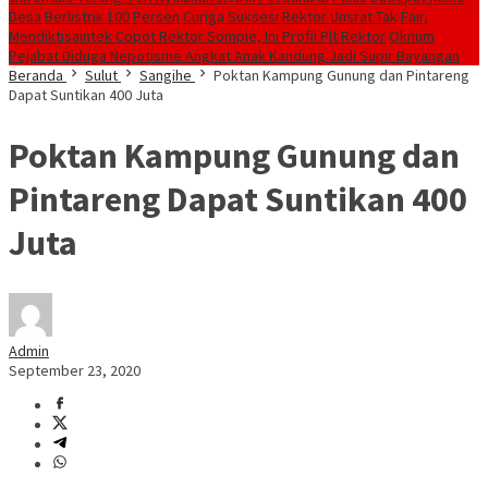
Desa Berlistrik 100 Persen
Curiga Suksesi Rektor Unsrat Tak Fair,
Mendiktisaintek Copot Rektor Sompie, Ini Profil Plt Rektor
Oknum
Pejabat Diduga Nepotisme Angkat Anak Kandung Jadi Supir Bayangan
Beranda
Sulut
Sangihe
Poktan Kampung Gunung dan Pintareng
Dapat Suntikan 400 Juta
Poktan Kampung Gunung dan
Pintareng Dapat Suntikan 400
Juta
Admin
September 23, 2020