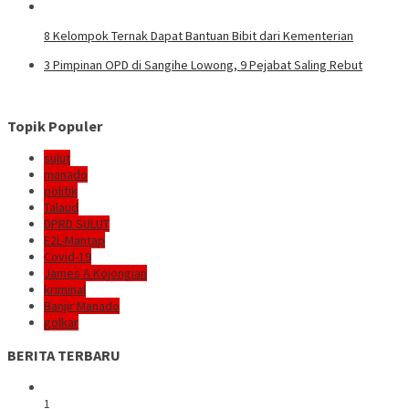
8 Kelompok Ternak Dapat Bantuan Bibit dari Kementerian
3 Pimpinan OPD di Sangihe Lowong, 9 Pejabat Saling Rebut
Topik Populer
sulut
manado
politik
Talaud
DPRD SULUT
E2L-Mantap
Covid-19
James A Kojongian
kriminal
Banjir Manado
golkar
BERITA TERBARU
1