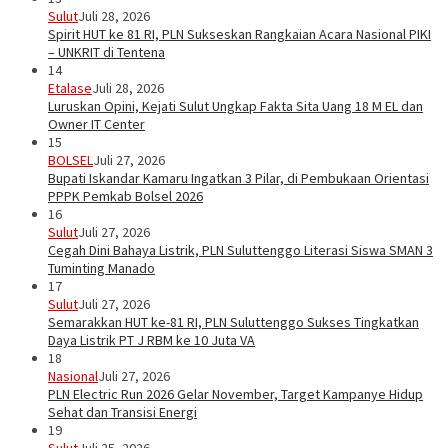
Sulut
Juli 28, 2026
Spirit HUT ke 81 RI, PLN Sukseskan Rangkaian Acara Nasional PIKI
– UNKRIT di Tentena
14
Etalase
Juli 28, 2026
Luruskan Opini, Kejati Sulut Ungkap Fakta Sita Uang 18 M EL dan
Owner IT Center
15
BOLSEL
Juli 27, 2026
Bupati Iskandar Kamaru Ingatkan 3 Pilar, di Pembukaan Orientasi
PPPK Pemkab Bolsel 2026
16
Sulut
Juli 27, 2026
Cegah Dini Bahaya Listrik, PLN Suluttenggo Literasi Siswa SMAN 3
Tuminting Manado
17
Sulut
Juli 27, 2026
Semarakkan HUT ke-81 RI, PLN Suluttenggo Sukses Tingkatkan
Daya Listrik PT J RBM ke 10 Juta VA
18
Nasional
Juli 27, 2026
PLN Electric Run 2026 Gelar November, Target Kampanye Hidup
Sehat dan Transisi Energi
19