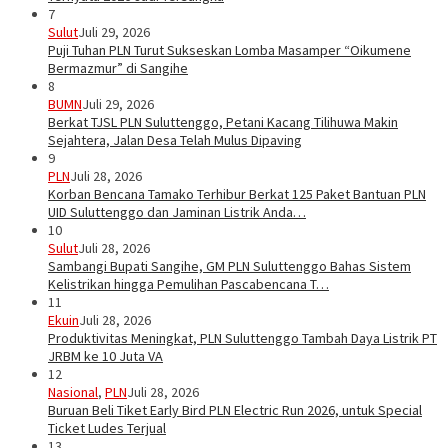
7
Sulut
Juli 29, 2026
Puji Tuhan PLN Turut Sukseskan Lomba Masamper “Oikumene
Bermazmur” di Sangihe
8
BUMN
Juli 29, 2026
Berkat TJSL PLN Suluttenggo, Petani Kacang Tilihuwa Makin
Sejahtera, Jalan Desa Telah Mulus Dipaving
9
PLN
Juli 28, 2026
Korban Bencana Tamako Terhibur Berkat 125 Paket Bantuan PLN
UID Suluttenggo dan Jaminan Listrik Anda…
10
Sulut
Juli 28, 2026
Sambangi Bupati Sangihe, GM PLN Suluttenggo Bahas Sistem
Kelistrikan hingga Pemulihan Pascabencana T…
11
Ekuin
Juli 28, 2026
Produktivitas Meningkat, PLN Suluttenggo Tambah Daya Listrik PT
JRBM ke 10 Juta VA
12
Nasional
,
PLN
Juli 28, 2026
Buruan Beli Tiket Early Bird PLN Electric Run 2026, untuk Special
Ticket Ludes Terjual
13