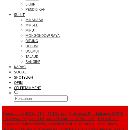
EKUIN
PENDIDIKAN
SULUT
MINAHASA
MINSEL
MINUT
MONGONDOW RAYA
BITUNG
BOLTIM
BOLMUT
TALAUD
SANGIHE
NARASI
SOCIAL
SPOTYLIGHT
OPINI
CELEBTAINMENT
BERITA TERBARU
Semarakkan HUT ke 81 RI, PLN Dorong Digitalisasi Pendidikan di SMPN1
Palu Lewat Program TJSL
Kado PLN untuk HUT ke- 81 RI, 100 % Rasio
Desa Gorontalo Berlistrik, Setelah Kabel Laut Listriki Pulau Dudepo
Gorontalo Terang. PLN Nyalakan Listrik Perdana di Pulau Dudepo, Rasio