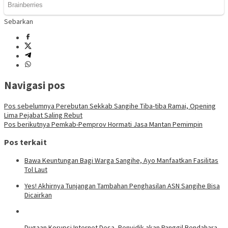
Sebarkan
Navigasi pos
Pos sebelumnya
Perebutan Sekkab Sangihe Tiba-tiba Ramai, Opening
Lima Pejabat Saling Rebut
Pos berikutnya
Pemkab-Pemprov Hormati Jasa Mantan Pemimpin
Pos terkait
Bawa Keuntungan Bagi Warga Sangihe, Ayo Manfaatkan Fasilitas
Tol Laut
Yes! Akhirnya Tunjangan Tambahan Penghasilan ASN Sangihe Bisa
Dicairkan
Dugaan Korupsi Internet Desa, Penyidik akan Panggil Bendahara