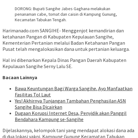
DORONG: Bupati Sangihe Jabes Gaghana melakukan
penanaman cabe, tomat dan caisin di Kampung Gunung,
Kecamatan Tabukan Tengah.
Harimanado.com SANGIHE- Menggenjot kemandirian dan
ketahanan Pangan di Kabupaten Kepulauan Sangihe,
Kementerian Pertanian melalui Badan Ketahanan Pangan
Pusat telah mengalokasikan dana untuk pertanian keluarga.
Hal ini dibenarkan Kepala Dinas Pangan Daerah Kabupaten
Kepulauan Sangihe Serny Lalu SE.
Bacaan Lainnya
Bawa Keuntungan Bagi Warga Sangihe, Ayo Manfaatkan
Fasilitas Tol Laut
Yes! Akhirnya Tunjangan Tambahan Penghasilan ASN
Sangihe Bisa Dicairkan
Dugaan Korupsi Internet Desa, Penyidik akan Panggil
Bendahara Kampung se-Sangihe
Dijelaskannya, kelompok tani yang mendapat alokasi dana ada
di dua lokasi yakni, Kampung Gunung Kecamatan Tabukan