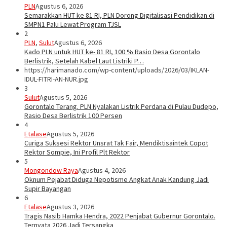
PLN
Agustus 6, 2026
Semarakkan HUT ke 81 RI, PLN Dorong Digitalisasi Pendidikan di
SMPN1 Palu Lewat Program TJSL
2
PLN
,
Sulut
Agustus 6, 2026
Kado PLN untuk HUT ke- 81 RI, 100 % Rasio Desa Gorontalo
Berlistrik, Setelah Kabel Laut Listriki P…
https://harimanado.com/wp-content/uploads/2026/03/IKLAN-
IDUL-FITRI-AN-NUR.jpg
3
Sulut
Agustus 5, 2026
Gorontalo Terang. PLN Nyalakan Listrik Perdana di Pulau Dudepo,
Rasio Desa Berlistrik 100 Persen
4
Etalase
Agustus 5, 2026
Curiga Suksesi Rektor Unsrat Tak Fair, Mendiktisaintek Copot
Rektor Sompie, Ini Profil Plt Rektor
5
Mongondow Raya
Agustus 4, 2026
Oknum Pejabat Diduga Nepotisme Angkat Anak Kandung Jadi
Supir Bayangan
6
Etalase
Agustus 3, 2026
Tragis Nasib Hamka Hendra, 2022 Penjabat Gubernur Gorontalo.
Ternyata 2026 Jadi Tersangka