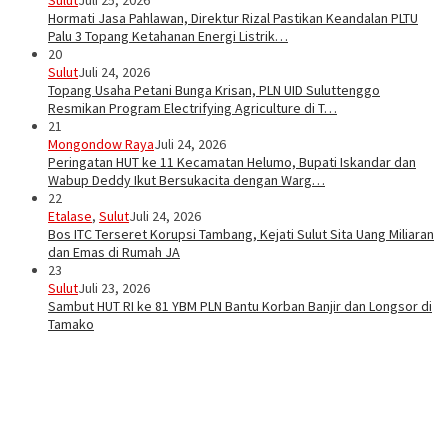
Sulut
Juli 25, 2026
Hormati Jasa Pahlawan, Direktur Rizal Pastikan Keandalan PLTU
Palu 3 Topang Ketahanan Energi Listrik…
20
Sulut
Juli 24, 2026
Topang Usaha Petani Bunga Krisan, PLN UID Suluttenggo
Resmikan Program Electrifying Agriculture di T…
21
Mongondow Raya
Juli 24, 2026
Peringatan HUT ke 11 Kecamatan Helumo, Bupati Iskandar dan
Wabup Deddy Ikut Bersukacita dengan Warg…
22
Etalase
,
Sulut
Juli 24, 2026
Bos ITC Terseret Korupsi Tambang, Kejati Sulut Sita Uang Miliaran
dan Emas di Rumah JA
23
Sulut
Juli 23, 2026
Sambut HUT RI ke 81 YBM PLN Bantu Korban Banjir dan Longsor di
Tamako