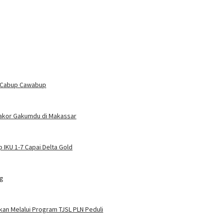
n Cabup Cawabup
Rakor Gakumdu di Makassar
 IKU 1-7 Capai Delta Gold
ng
an Melalui Program TJSL PLN Peduli