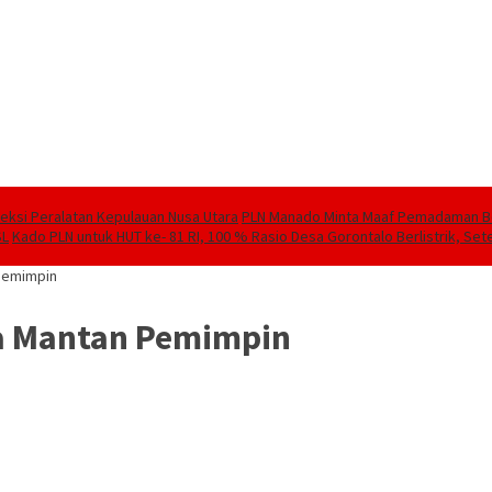
speksi Peralatan Kepulauan Nusa Utara
PLN Manado Minta Maaf Pemadaman Berg
SL
Kado PLN untuk HUT ke- 81 RI, 100 % Rasio Desa Gorontalo Berlistrik, Sete
Pemimpin
a Mantan Pemimpin