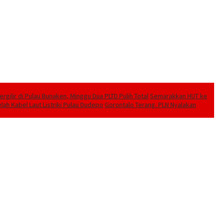
ilir di Pulau Bunaken, Minggu Dua PLTD Pulih Total
Semarakkan HUT ke
lah Kabel Laut Listriki Pulau Dudepo
Gorontalo Terang. PLN Nyalakan