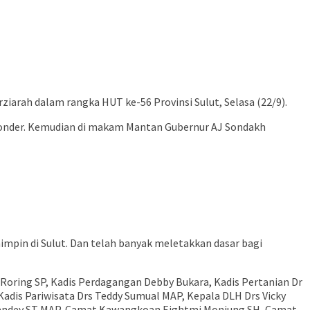
rah dalam rangka HUT ke-56 Provinsi Sulut, Selasa (22/9).
, Sonder. Kemudian di makam Mantan Gubernur AJ Sondakh
pin di Sulut. Dan telah banyak meletakkan dasar bagi
e Roring SP, Kadis Perdagangan Debby Bukara, Kadis Pertanian Dr
adis Pariwisata Drs Teddy Sumual MAP, Kepala DLH Drs Vicky
Pandey ST MAP, Camat Kawangkoan Eightmi Moniung SH, Camat