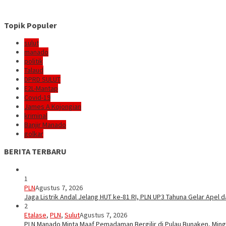
Topik Populer
sulut
manado
politik
Talaud
DPRD SULUT
E2L-Mantap
Covid-19
James A Kojongian
kriminal
Banjir Manado
golkar
BERITA TERBARU
1
PLN
Agustus 7, 2026
Jaga Listrik Andal Jelang HUT ke-81 RI, PLN UP3 Tahuna Gelar Apel
2
Etalase
,
PLN
,
Sulut
Agustus 7, 2026
PLN Manado Minta Maaf Pemadaman Bergilir di Pulau Bunaken, Mingg