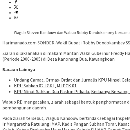
Wagub Steven Kandouw dan Wabup Robby Dondokambey bersama p
Harimanado.com SONDER-Wakil Bupati Robby Dondokambey SSi me
Ziarah dilaksanakan di makam Mantan Wakil Gubernur Freddy Ha
(Periode 2000-2005) di Desa Kanonang Dua, Kawangkoan.
Bacaan Lainnya
Undang Camat, Ormas-Ordat dan Jurnalis KPU Minsel Gela
KPU Sahkan 02 JGKL, MJPCK 01
KPU Minut Sahkan Dua Paslon Pilkada, Keduanya Bersaing 
Wabup RD mengatakan, ziarah sebagai bentuk penghormatan dan
pembangunan daerah.
Pada ziarah tersebut, Wagub Kandouw bertindak sebagai Inspektur
Ir Margaretha Ratulangi MAP, Kadis Pangan Subhan Torar, Kasat
Kaloh, Kabag Prokopim Maya Marina Kainde SH MAP, Camat To