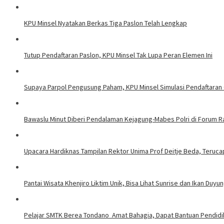
KPU Minsel Nyatakan Berkas Tiga Paslon Telah Lengkap
Tutup Pendaftaran Paslon, KPU Minsel Tak Lupa Peran Elemen Ini
Supaya Parpol Pengusung Paham, KPU Minsel Simulasi Pendaftara
Bawaslu Minut Diberi Pendalaman Kejagung-Mabes Polri di Forum 
Upacara Hardiknas Tampilan Rektor Unima Prof Deitje Beda, Terucap
Pantai Wisata Khenjiro Liktim Unik, Bisa Lihat Sunrise dan Ikan Duyu
Pelajar SMTK Berea Tondano Amat Bahagia, Dapat Bantuan Pendidik