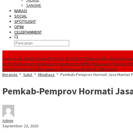
TALAUD
SANGIHE
NARASI
SOCIAL
SPOTYLIGHT
OPINI
CELEBTAINMENT
BERITA TERBARU
Jaga Listrik Andal Jelang HUT ke-81 RI, PLN UP3 Tahuna Gelar Apel dan In
81 RI, PLN Dorong Digitalisasi Pendidikan di SMPN1 Palu Lewat Program TJ
Listrik Perdana di Pulau Dudepo, Rasio Desa Berlistrik 100 Persen
Beranda
Sulut
Minahasa
Pemkab-Pemprov Hormati Jasa Mantan 
Pemkab-Pemprov Hormati Jas
Admin
September 23, 2020