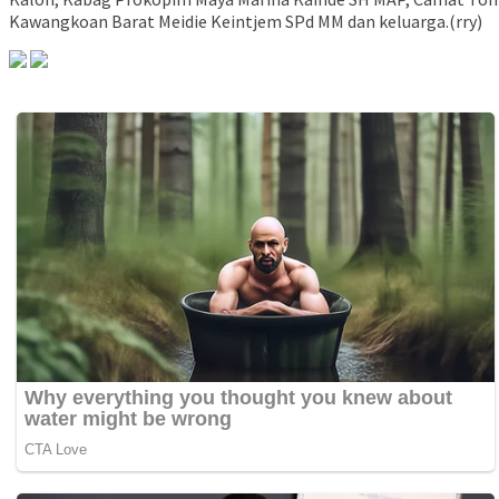
Kawangkoan Barat Meidie Keintjem SPd MM dan keluarga.(rry)