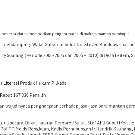
eserta ziarah memberikan penghormatan di makam mantan pemimpin.
ndampingi Wakil Gubernur Sulut Drs Steven Kandouw saat berzia
rry Sualang (Periode 2000-2005 dan 2005 – 2010) di Desa Leilem
r Literasi Produk Hukum Pilkada
Rebut 167.336 Pemilih
 wujud nyata penghargaan terhadap jasa-jasa para mantan pemim
 Upacara. Diikuti jajaran Pemprov Sulut, Staf Ahli Bupati Yeittj
 Pol PP Meidy Rengkuan, Kadis Perhubungan Ir Hendrik Kaunang, K
mpaso Stenly Umboh SSTP, Camat Tompaso Barat Stefri Vendra 