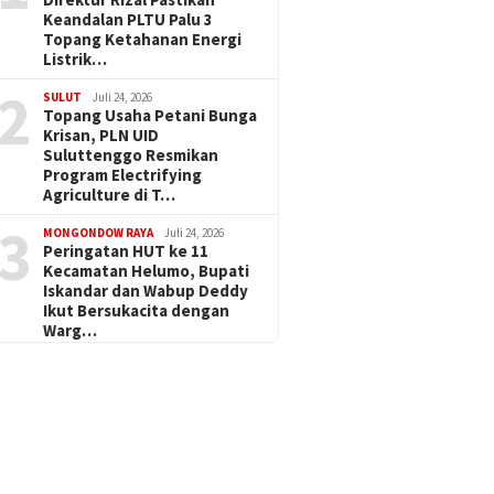
Keandalan PLTU Palu 3
Topang Ketahanan Energi
Listrik…
2
SULUT
Juli 24, 2026
Topang Usaha Petani Bunga
Krisan, PLN UID
Suluttenggo Resmikan
Program Electrifying
Agriculture di T…
3
MONGONDOW RAYA
Juli 24, 2026
Peringatan HUT ke 11
Kecamatan Helumo, Bupati
Iskandar dan Wabup Deddy
Ikut Bersukacita dengan
Warg…