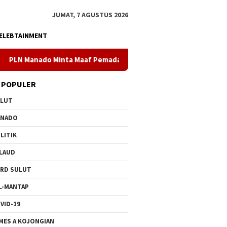
JUMAT, 7 AGUSTUS 2026
ELEBTAINMENT
a Maaf Pemadaman Bergilir di Pulau Bunaken, Minggu Dua PLTD P
 POPULER
ULUT
ANADO
LITIK
LAUD
RD SULUT
L-MANTAP
VID-19
MES A KOJONGIAN