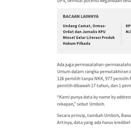
DPS, semisal potensi kegandaan seba
BACAAN LAINNYA
Undang Camat, Ormas-
KP
Ordat dan Jurnalis KPU
MJ
Minsel Gelar Literasi Produk
Hukum Pilkada
Ada juga permasalahan-permasalahan 
Umum dalam rangka pemutakhiran daf
126 pemilih tanpa NKK, 977 pemilih N
pemilih dibawah 17 tahun, dan 1 pem
“Kami punya data by name by address
rekapan,” sebut Umboh.
Secara prinsip, tambah Umboh, Bawas
Artinya, data yang ada harus kredibel