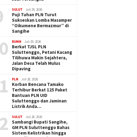
9
SULUT
Juli 29, 2026
Puji Tuhan PLN Turut
Sukseskan Lomba Masamper
“Oikumene Bermazmur” di
Sangihe
0
BUMN
Juli 29, 2026
Berkat TJSL PLN
Suluttenggo, Petani Kacang
Tilihuwa Makin Sejahtera,
Jalan Desa Telah Mulus
Dipaving
1
PLN
Juli 28, 2026
Korban Bencana Tamako
Terhibur Berkat 125 Paket
Bantuan PLN UID
Suluttenggo dan Jaminan
Listrik Anda…
2
SULUT
Juli 28, 2026
Sambangi Bupati Sangihe,
GM PLN Suluttenggo Bahas
Sistem Kelistrikan hingga