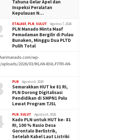
Tahuna Gelar Apel dan
Inspeksi Peralatan
Kepulauan N…
2
ETALASE
,
PLN
,
SULUT
Agustus 7, 2026
PLN Manado Minta Maaf
Pemadaman Bergilir di Pulau
Bunaken, Minggu Dua PLTD
Pulih Total
//harimanado.com/wp-
/uploads/2026/03/IKLAN-IDUL-FITRI-AN-
g
3
PLN
Agustus 6, 2026
Semarakkan HUT ke 81 RI,
PLN Dorong Digitalisasi
Pendidikan di SMPN1 Palu
Lewat Program TJSL
4
PLN
,
SULUT
Agustus 6, 2026
Kado PLN untuk HUT ke- 81
RI, 100 % Rasio Desa
Gorontalo Berlistrik,
Setelah Kabel Laut Listriki