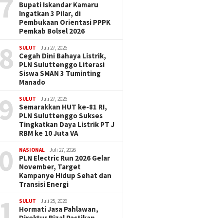
7
Bupati Iskandar Kamaru
Ingatkan 3 Pilar, di
Pembukaan Orientasi PPPK
Pemkab Bolsel 2026
8
SULUT
Juli 27, 2026
Cegah Dini Bahaya Listrik,
PLN Suluttenggo Literasi
Siswa SMAN 3 Tuminting
Manado
9
SULUT
Juli 27, 2026
Semarakkan HUT ke-81 RI,
PLN Suluttenggo Sukses
Tingkatkan Daya Listrik PT J
RBM ke 10 Juta VA
0
NASIONAL
Juli 27, 2026
PLN Electric Run 2026 Gelar
November, Target
Kampanye Hidup Sehat dan
Transisi Energi
1
SULUT
Juli 25, 2026
Hormati Jasa Pahlawan,
Direktur Rizal Pastikan