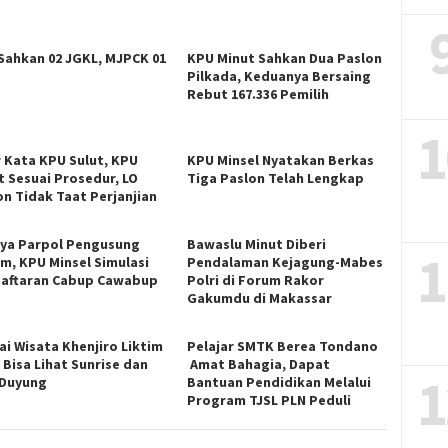
Sahkan 02 JGKL, MJPCK 01
KPU Minut Sahkan Dua Paslon
Pilkada, Keduanya Bersaing
Rebut 167.336 Pemilih
1
r Kata KPU Sulut, KPU
KPU Minsel Nyatakan Berkas
t Sesuai Prosedur, LO
Tiga Paslon Telah Lengkap
on Tidak Taat Perjanjian
ya Parpol Pengusung
Bawaslu Minut Diberi
1
m, KPU Minsel Simulasi
Pendalaman Kejagung-Mabes
aftaran Cabup Cawabup
Polri di Forum Rakor
Gakumdu di Makassar
ai Wisata Khenjiro Liktim
Pelajar SMTK Berea Tondano
 Bisa Lihat Sunrise dan
Amat Bahagia, Dapat
1
 Duyung
Bantuan Pendidikan Melalui
Program TJSL PLN Peduli