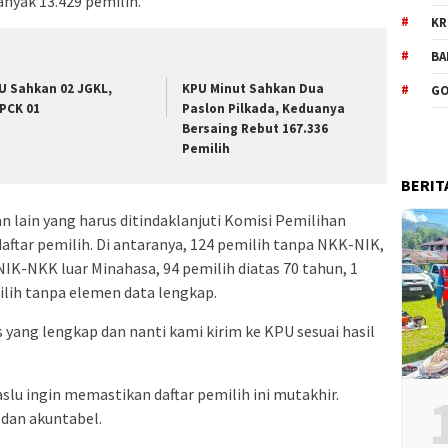
nyak 13.429 pemilih.
KR
BA
U Sahkan 02 JGKL,
KPU Minut Sahkan Dua
GO
PCK 01
Paslon Pilkada, Keduanya
Bersaing Rebut 167.336
Pemilih
BERIT
lain yang harus ditindaklanjuti Komisi Pemilihan
tar pemilih. Di antaranya, 124 pemilih tanpa NKK-NIK,
IK-NKK luar Minahasa, 94 pemilih diatas 70 tahun, 1
ilih tanpa elemen data lengkap.
 yang lengkap dan nanti kami kirim ke KPU sesuai hasil
lu ingin memastikan daftar pemilih ini mutakhir.
 dan akuntabel.