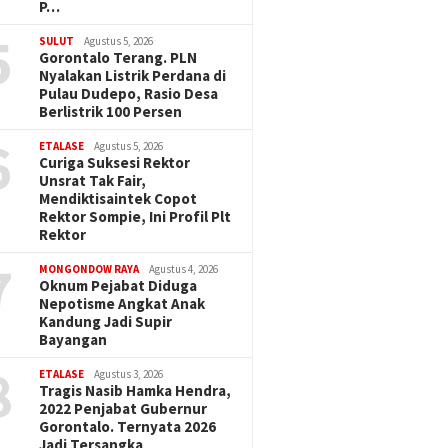
P…
5
SULUT
Agustus 5, 2026
Gorontalo Terang. PLN
Nyalakan Listrik Perdana di
Pulau Dudepo, Rasio Desa
Berlistrik 100 Persen
6
ETALASE
Agustus 5, 2026
Curiga Suksesi Rektor
Unsrat Tak Fair,
Mendiktisaintek Copot
Rektor Sompie, Ini Profil Plt
Rektor
7
MONGONDOW RAYA
Agustus 4, 2026
Oknum Pejabat Diduga
Nepotisme Angkat Anak
Kandung Jadi Supir
Bayangan
8
ETALASE
Agustus 3, 2026
Tragis Nasib Hamka Hendra,
2022 Penjabat Gubernur
Gorontalo. Ternyata 2026
Jadi Tersangka