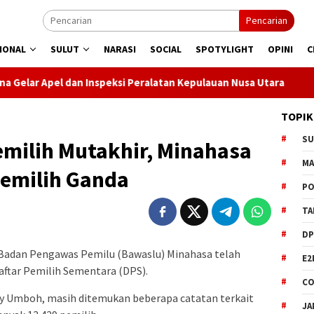
Pencarian
IONAL
SULUT
NARASI
SOCIAL
SPOTYLIGHT
OPINI
C
Inspeksi Peralatan Kepulauan Nusa Utara
PLN Manado Mint
TOPIK
S
emilih Mutakhir, Minahasa
M
Pemilih Ganda
PO
TA
DP
dan Pengawas Pemilu (Bawaslu) Minahasa telah
E2
ftar Pemilih Sementara (DPS).
CO
y Umboh, masih ditemukan beberapa catatan terkait
JA