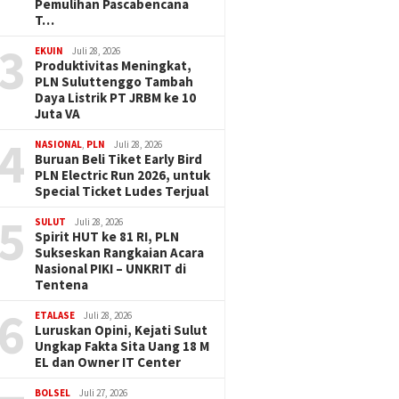
Pemulihan Pascabencana
T…
3
EKUIN
Juli 28, 2026
Produktivitas Meningkat,
PLN Suluttenggo Tambah
Daya Listrik PT JRBM ke 10
Juta VA
4
NASIONAL
,
PLN
Juli 28, 2026
Buruan Beli Tiket Early Bird
PLN Electric Run 2026, untuk
Special Ticket Ludes Terjual
5
SULUT
Juli 28, 2026
Spirit HUT ke 81 RI, PLN
Sukseskan Rangkaian Acara
Nasional PIKI – UNKRIT di
Tentena
6
ETALASE
Juli 28, 2026
Luruskan Opini, Kejati Sulut
Ungkap Fakta Sita Uang 18 M
EL dan Owner IT Center
BOLSEL
Juli 27, 2026