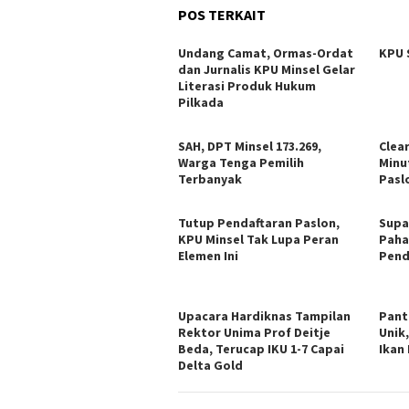
POS TERKAIT
Undang Camat, Ormas-Ordat
KPU 
dan Jurnalis KPU Minsel Gelar
Literasi Produk Hukum
Pilkada
SAH, DPT Minsel 173.269,
Clea
Warga Tenga Pemilih
Minu
Terbanyak
Pasl
Tutup Pendaftaran Paslon,
Supa
KPU Minsel Tak Lupa Peran
Paha
Elemen Ini
Pend
Upacara Hardiknas Tampilan
Pant
Rektor Unima Prof Deitje
Unik,
Beda, Terucap IKU 1-7 Capai
Ikan
Delta Gold