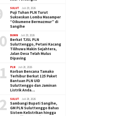
9
SULUT
Juli 29, 2026
Puji Tuhan PLN Turut
Sukseskan Lomba Masamper
“Oikumene Bermazmur” di
Sangihe
0
BUMN
Juli 29, 2026
Berkat TJSL PLN
Suluttenggo, Petani Kacang
Tilihuwa Makin Sejahtera,
Jalan Desa Telah Mulus
Dipaving
1
PLN
Juli 28, 2026
Korban Bencana Tamako
Terhibur Berkat 125 Paket
Bantuan PLN UID
Suluttenggo dan Jaminan
Listrik Anda…
2
SULUT
Juli 28, 2026
Sambangi Bupati Sangihe,
GM PLN Suluttenggo Bahas
Sistem Kelistrikan hingga