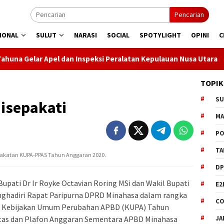
Pencarian
IONAL
SULUT
NARASI
SOCIAL
SPOTYLIGHT
OPINI
C
 dan Inspeksi Peralatan Kepulauan Nusa Utara
PLN Manado 
TOPIK
S
isepakati
M
PO
TA
pakatan KUPA-PPAS Tahun Anggaran 2020.
DP
ti Dr Ir Royke Octavian Roring MSi dan Wakil Bupati
E2
ghadiri Rapat Paripurna DPRD Minahasa dalam rangka
CO
 Kebijakan Umum Perubahan APBD (KUPA) Tahun
JA
itas dan Plafon Anggaran Sementara APBD Minahasa