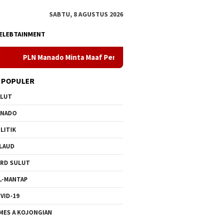
SABTU, 8 AGUSTUS 2026
ELEBTAINMENT
Minta Maaf Pemadaman Bergilir di Pulau Bunaken, Minggu Dua PL
 POPULER
ULUT
ANADO
LITIK
LAUD
RD SULUT
L-MANTAP
VID-19
MES A KOJONGIAN