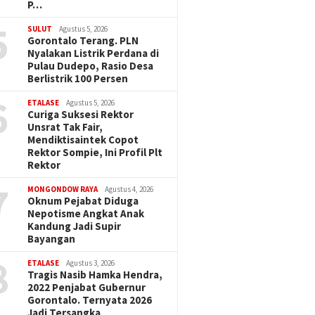
P…
5
SULUT
Agustus 5, 2026
Gorontalo Terang. PLN
Nyalakan Listrik Perdana di
Pulau Dudepo, Rasio Desa
Berlistrik 100 Persen
6
ETALASE
Agustus 5, 2026
Curiga Suksesi Rektor
Unsrat Tak Fair,
Mendiktisaintek Copot
Rektor Sompie, Ini Profil Plt
Rektor
7
MONGONDOW RAYA
Agustus 4, 2026
Oknum Pejabat Diduga
Nepotisme Angkat Anak
Kandung Jadi Supir
Bayangan
8
ETALASE
Agustus 3, 2026
Tragis Nasib Hamka Hendra,
2022 Penjabat Gubernur
Gorontalo. Ternyata 2026
Jadi Tersangka