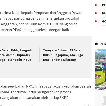
KR
terima kasih kepada Pimpinan dan Anggota Dewan
BA
n rapat paripurna dengan menerapkan protokol
GO
n Anggaran, dan seluruh Komisi DPRD yang telah
ahan PPAS sehingga selesai dengan baik.
BERIT
k Salah Pilih, Sangadi
Ternyata Bukan UAS Saja
nto Mampu Hipnotis
Diusir Singapura, Ada Juga
rga Tolondadu Induk
Dua Pendeta Dilarang
 dan perubahan PPAS ini sebagai acuan kebijakan daerah
asional. Tentunya untuk mengarahkan proses
yang akan dilaksanakan oleh setiap SKPD.