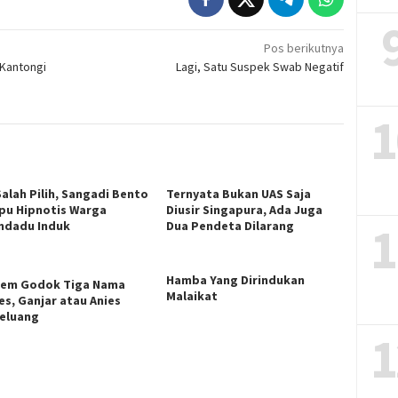
Pos berikutnya
 Kantongi
Lagi, Satu Suspek Swab Negatif
1
Salah Pilih, Sangadi Bento
Ternyata Bukan UAS Saja
u Hipnotis Warga
Diusir Singapura, Ada Juga
1
ndadu Induk
Dua Pendeta Dilarang
Hamba Yang Dirindukan
em Godok Tiga Nama
Malaikat
es, Ganjar atau Anies
eluang
1