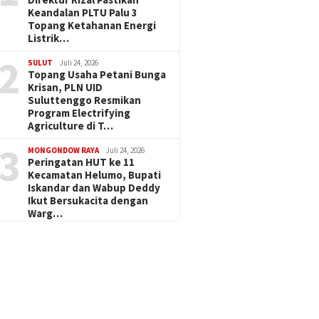
Keandalan PLTU Palu 3
Topang Ketahanan Energi
Listrik…
2
SULUT
Juli 24, 2026
Topang Usaha Petani Bunga
Krisan, PLN UID
Suluttenggo Resmikan
Program Electrifying
Agriculture di T…
3
MONGONDOW RAYA
Juli 24, 2026
Peringatan HUT ke 11
Kecamatan Helumo, Bupati
Iskandar dan Wabup Deddy
Ikut Bersukacita dengan
Warg…