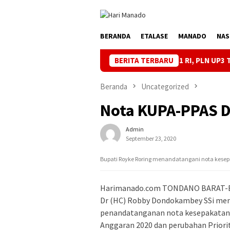
Loncat
ke
konten
BERANDA
ETALASE
MANADO
NAS
ga Listrik Andal Jelang HUT ke-81 RI, PLN UP3 Tahuna Gelar Apel
BERITA TERBARU
Beranda
Uncategorized
Nota KUPA-PPAS D
Admin
September 23, 2020
Bupati Royke Roring menandatangani nota kese
Harimanado.com TONDANO BARAT-Bupa
Dr (HC) Robby Dondokambey SSi men
penandatanganan nota kesepakatan
Anggaran 2020 dan perubahan Prior