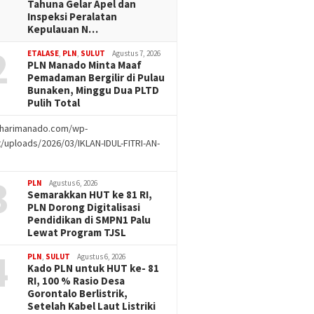
Tahuna Gelar Apel dan
Inspeksi Peralatan
Kepulauan N…
2
ETALASE
,
PLN
,
SULUT
Agustus 7, 2026
PLN Manado Minta Maaf
Pemadaman Bergilir di Pulau
Bunaken, Minggu Dua PLTD
Pulih Total
//harimanado.com/wp-
/uploads/2026/03/IKLAN-IDUL-FITRI-AN-
g
3
PLN
Agustus 6, 2026
Semarakkan HUT ke 81 RI,
PLN Dorong Digitalisasi
Pendidikan di SMPN1 Palu
Lewat Program TJSL
4
PLN
,
SULUT
Agustus 6, 2026
Kado PLN untuk HUT ke- 81
RI, 100 % Rasio Desa
Gorontalo Berlistrik,
Setelah Kabel Laut Listriki