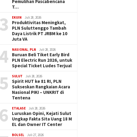
Pemulihan Pascabencana
T…
3
EKUIN
Juli 28, 2026
Produktivitas Meningkat,
PLN Suluttenggo Tambah
Daya Listrik PT JRBM ke 10
Juta VA
4
NASIONAL
,
PLN
Juli 28, 2026
Buruan Beli Tiket Early Bird
PLN Electric Run 2026, untuk
Special Ticket Ludes Terjual
5
SULUT
Juli 28, 2026
Spirit HUT ke 81 RI, PLN
Sukseskan Rangkaian Acara
Nasional PIKI – UNKRIT di
Tentena
6
ETALASE
Juli 28, 2026
Luruskan Opini, Kejati Sulut
Ungkap Fakta Sita Uang 18 M
EL dan Owner IT Center
BOLSEL
Juli 27, 2026