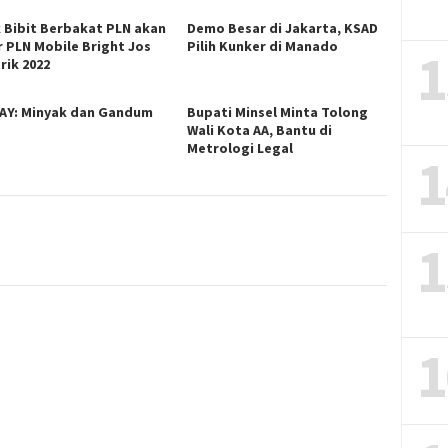
k Bibit Berbakat PLN akan
Demo Besar di Jakarta, KSAD
r PLN Mobile Bright Jos
Pilih Kunker di Manado
1
rik 2022
AY: Minyak dan Gandum
Bupati Minsel Minta Tolong
Wali Kota AA, Bantu di
Metrologi Legal
1
1
1