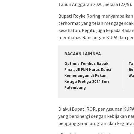
Tahun Anggaran 2020, Selasa (22/9).
Bupati Royke Roring menyampaikan 
terhormat yang telah mengagendaka
kesehatan. Begitu juga kepada Bada
membahas Rancangan KUPA dan perub
BACAAN LAINNYA
Optimis Tembus Babak
Ta
Final, JE PLN Harus Kunci
Be
Kemenangan di Pekan
Wa
Ketiga Proliga 2024 Seri
Palembang
Diakui Bupati ROR, penyusunan KUPA
yang bersinergi dengan kebijakan n
penganggaran program dan kegiatan 