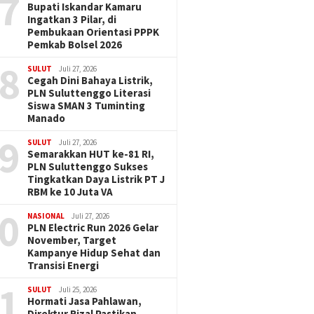
7
Bupati Iskandar Kamaru
Ingatkan 3 Pilar, di
Pembukaan Orientasi PPPK
Pemkab Bolsel 2026
8
SULUT
Juli 27, 2026
Cegah Dini Bahaya Listrik,
PLN Suluttenggo Literasi
Siswa SMAN 3 Tuminting
Manado
9
SULUT
Juli 27, 2026
Semarakkan HUT ke-81 RI,
PLN Suluttenggo Sukses
Tingkatkan Daya Listrik PT J
RBM ke 10 Juta VA
0
NASIONAL
Juli 27, 2026
PLN Electric Run 2026 Gelar
November, Target
Kampanye Hidup Sehat dan
Transisi Energi
1
SULUT
Juli 25, 2026
Hormati Jasa Pahlawan,
Direktur Rizal Pastikan