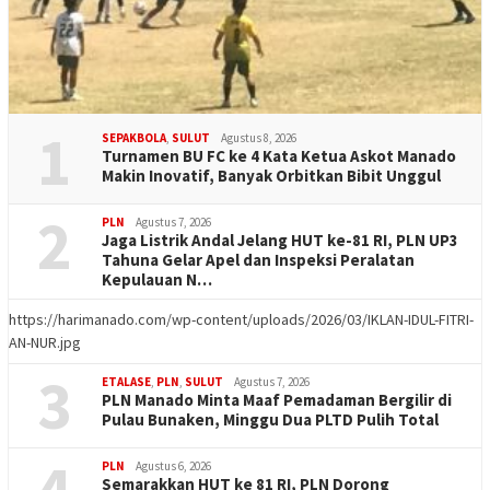
1
SEPAKBOLA
,
SULUT
Agustus 8, 2026
Turnamen BU FC ke 4 Kata Ketua Askot Manado
Makin Inovatif, Banyak Orbitkan Bibit Unggul
2
PLN
Agustus 7, 2026
Jaga Listrik Andal Jelang HUT ke-81 RI, PLN UP3
Tahuna Gelar Apel dan Inspeksi Peralatan
Kepulauan N…
https://harimanado.com/wp-content/uploads/2026/03/IKLAN-IDUL-FITRI-
AN-NUR.jpg
3
ETALASE
,
PLN
,
SULUT
Agustus 7, 2026
PLN Manado Minta Maaf Pemadaman Bergilir di
Pulau Bunaken, Minggu Dua PLTD Pulih Total
4
PLN
Agustus 6, 2026
Semarakkan HUT ke 81 RI, PLN Dorong