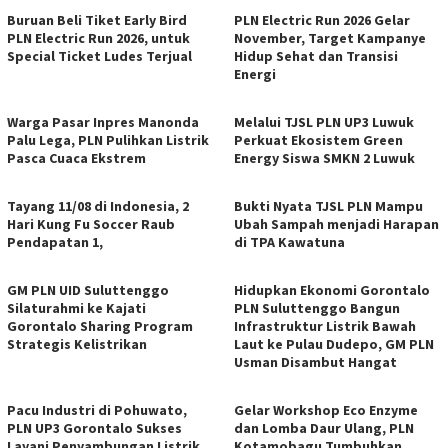
Buruan Beli Tiket Early Bird
PLN Electric Run 2026 Gelar
PLN Electric Run 2026, untuk
November, Target Kampanye
Special Ticket Ludes Terjual
Hidup Sehat dan Transisi
Energi
Warga Pasar Inpres Manonda
Melalui TJSL PLN UP3 Luwuk
Palu Lega, PLN Pulihkan Listrik
Perkuat Ekosistem Green
Pasca Cuaca Ekstrem
Energy Siswa SMKN 2 Luwuk
Tayang 11/08 di Indonesia, 2
Bukti Nyata TJSL PLN Mampu
Hari Kung Fu Soccer Raub
Ubah Sampah menjadi Harapan
Pendapatan 1,
di TPA Kawatuna
GM PLN UID Suluttenggo
Hidupkan Ekonomi Gorontalo
Silaturahmi ke Kajati
PLN Suluttenggo Bangun
Gorontalo Sharing Program
Infrastruktur Listrik Bawah
Strategis Kelistrikan
Laut ke Pulau Dudepo, GM PLN
Usman Disambut Hangat
Pacu Industri di Pohuwato,
Gelar Workshop Eco Enzyme
PLN UP3 Gorontalo Sukses
dan Lomba Daur Ulang, PLN
Layani Penyambungan Listrik
Kotamobagu Tumbuhkan