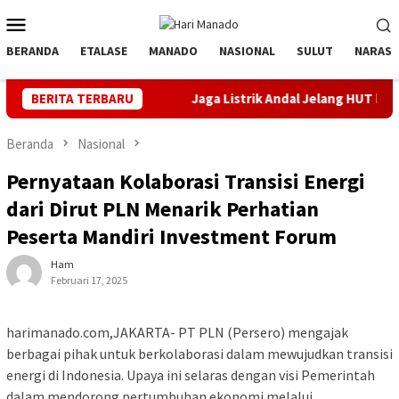
Loncat
Menu
ke
Mobile
konten
BERANDA
ETALASE
MANADO
NASIONAL
SULUT
NARASI
Unggul
BERITA TERBARU
Jaga Listrik Andal Jelang HUT ke-81 RI, PLN UP3 T
Beranda
Nasional
Pernyataan Kolaborasi Transisi Energi
dari Dirut PLN Menarik Perhatian
Peserta Mandiri Investment Forum
Ham
Februari 17, 2025
harimanado.com,JAKARTA- PT PLN (Persero) mengajak
berbagai pihak untuk berkolaborasi dalam mewujudkan transisi
energi di Indonesia. Upaya ini selaras dengan visi Pemerintah
dalam mendorong pertumbuhan ekonomi melalui