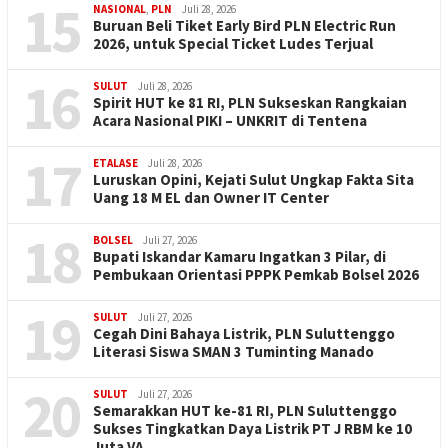
15
NASIONAL
,
PLN
Juli 28, 2026
Buruan Beli Tiket Early Bird PLN Electric Run
2026, untuk Special Ticket Ludes Terjual
16
SULUT
Juli 28, 2026
Spirit HUT ke 81 RI, PLN Sukseskan Rangkaian
Acara Nasional PIKI – UNKRIT di Tentena
17
ETALASE
Juli 28, 2026
Luruskan Opini, Kejati Sulut Ungkap Fakta Sita
Uang 18 M EL dan Owner IT Center
18
BOLSEL
Juli 27, 2026
Bupati Iskandar Kamaru Ingatkan 3 Pilar, di
Pembukaan Orientasi PPPK Pemkab Bolsel 2026
19
SULUT
Juli 27, 2026
Cegah Dini Bahaya Listrik, PLN Suluttenggo
Literasi Siswa SMAN 3 Tuminting Manado
20
SULUT
Juli 27, 2026
Semarakkan HUT ke-81 RI, PLN Suluttenggo
Sukses Tingkatkan Daya Listrik PT J RBM ke 10
Juta VA