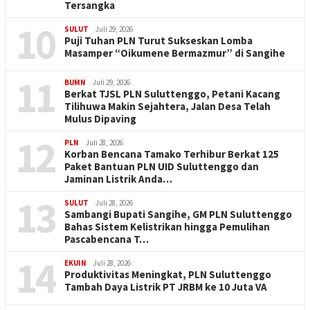
Tersangka
10
SULUT
Juli 29, 2026
Puji Tuhan PLN Turut Sukseskan Lomba
Masamper “Oikumene Bermazmur” di Sangihe
11
BUMN
Juli 29, 2026
Berkat TJSL PLN Suluttenggo, Petani Kacang
Tilihuwa Makin Sejahtera, Jalan Desa Telah
Mulus Dipaving
12
PLN
Juli 28, 2026
Korban Bencana Tamako Terhibur Berkat 125
Paket Bantuan PLN UID Suluttenggo dan
Jaminan Listrik Anda…
13
SULUT
Juli 28, 2026
Sambangi Bupati Sangihe, GM PLN Suluttenggo
Bahas Sistem Kelistrikan hingga Pemulihan
Pascabencana T…
14
EKUIN
Juli 28, 2026
Produktivitas Meningkat, PLN Suluttenggo
Tambah Daya Listrik PT JRBM ke 10 Juta VA