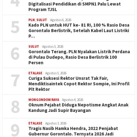
Digitalisasi Pendidikan di SMPN1 Palu Lewat
Program TJSL
5
PLN
,
SULUT
Agustus 6, 2026
Kado PLN untuk HUT ke- 81 RI, 100 % Rasio Desa
Gorontalo Berlistrik, Setelah Kabel Laut Listriki
P…
6
SULUT
Agustus 5, 2026
Gorontalo Terang. PLN Nyalakan Listrik Perdana
di Pulau Dudepo, Rasio Desa Berlistrik 100
Persen
7
ETALASE
Agustus 5, 2026
Curiga Suksesi Rektor Unsrat Tak Fair,
Mendiktisaintek Copot Rektor Sompie, Ini Profil
Plt Rektor
8
MONGONDOW RAYA
Agustus 4, 2026
Oknum Pejabat Diduga Nepotisme Angkat Anak
Kandung Jadi Supir Bayangan
9
ETALASE
Agustus 3, 2026
Tragis Nasib Hamka Hendra, 2022 Penjabat
Gubernur Gorontalo. Ternyata 2026 Jadi