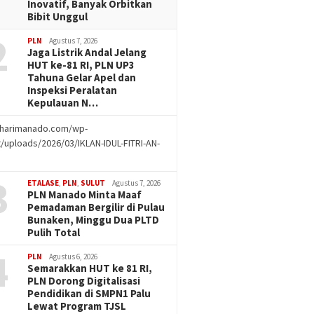
Inovatif, Banyak Orbitkan
Bibit Unggul
2
PLN
Agustus 7, 2026
Jaga Listrik Andal Jelang
HUT ke-81 RI, PLN UP3
Tahuna Gelar Apel dan
Inspeksi Peralatan
Kepulauan N…
//harimanado.com/wp-
/uploads/2026/03/IKLAN-IDUL-FITRI-AN-
g
3
ETALASE
,
PLN
,
SULUT
Agustus 7, 2026
PLN Manado Minta Maaf
Pemadaman Bergilir di Pulau
Bunaken, Minggu Dua PLTD
Pulih Total
4
PLN
Agustus 6, 2026
Semarakkan HUT ke 81 RI,
PLN Dorong Digitalisasi
Pendidikan di SMPN1 Palu
Lewat Program TJSL