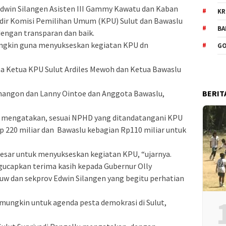
Edwin Silangen Asisten III Gammy Kawatu dan Kaban
KR
dir Komisi Pemilihan Umum (KPU) Sulut dan Bawaslu
BA
 dengan transparan dan baik.
ungkin guna menyukseskan kegiatan KPU dn
GO
 Ketua KPU Sulut Ardiles Mewoh dan Ketua Bawaslu
BERIT
nangon dan Lanny Ointoe dan Anggota Bawaslu,
u mengatakan, sesuai NPHD yang ditandatangani KPU
p 220 miliar dan Bawaslu kebagian Rp110 miliar untuk
besar untuk menyukseskan kegiatan KPU, “ujarnya.
ucapkan terima kasih kepada Gubernur Olly
 dan sekprov Edwin Silangen yang begitu perhatian
mungkin untuk agenda pesta demokrasi di Sulut,