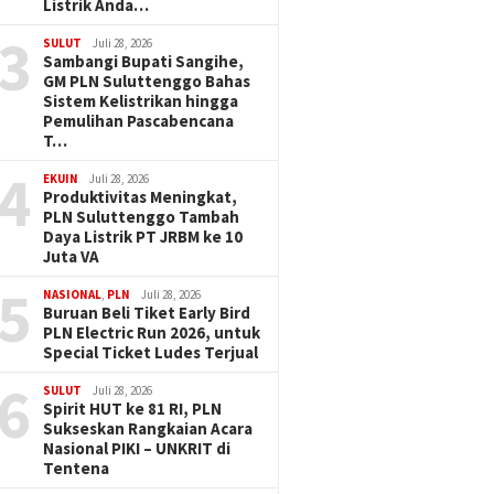
Listrik Anda…
3
SULUT
Juli 28, 2026
Sambangi Bupati Sangihe,
GM PLN Suluttenggo Bahas
Sistem Kelistrikan hingga
Pemulihan Pascabencana
T…
4
EKUIN
Juli 28, 2026
Produktivitas Meningkat,
PLN Suluttenggo Tambah
Daya Listrik PT JRBM ke 10
Juta VA
5
NASIONAL
,
PLN
Juli 28, 2026
Buruan Beli Tiket Early Bird
PLN Electric Run 2026, untuk
Special Ticket Ludes Terjual
6
SULUT
Juli 28, 2026
Spirit HUT ke 81 RI, PLN
Sukseskan Rangkaian Acara
Nasional PIKI – UNKRIT di
Tentena