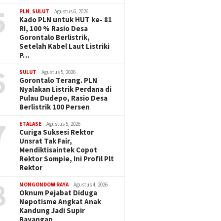
5
PLN
,
SULUT
Agustus 6, 2026
Kado PLN untuk HUT ke- 81
RI, 100 % Rasio Desa
Gorontalo Berlistrik,
Setelah Kabel Laut Listriki
P…
6
SULUT
Agustus 5, 2026
Gorontalo Terang. PLN
Nyalakan Listrik Perdana di
Pulau Dudepo, Rasio Desa
Berlistrik 100 Persen
7
ETALASE
Agustus 5, 2026
Curiga Suksesi Rektor
Unsrat Tak Fair,
Mendiktisaintek Copot
Rektor Sompie, Ini Profil Plt
Rektor
8
MONGONDOW RAYA
Agustus 4, 2026
Oknum Pejabat Diduga
Nepotisme Angkat Anak
Kandung Jadi Supir
Bayangan