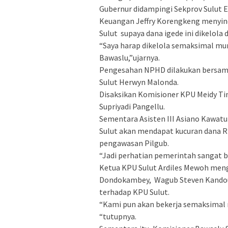
Gubernur didampingi Sekprov Sulut 
Keuangan Jeffry Korengkeng menyin
Sulut supaya dana igede ini dikelola
“Saya harap dikelola semaksimal m
Bawaslu,”ujarnya.
Pengesahan NPHD dilakukan bersama
Sulut Herwyn Malonda.
Disaksikan Komisioner KPU Meidy Ti
Supriyadi Pangellu.
Sementara Asisten III Asiano Kawat
Sulut akan mendapat kucuran dana R
pengawasan Pilgub.
“Jadi perhatian pemerintah sangat 
Ketua KPU Sulut Ardiles Mewoh meng
Dondokambey, Wagub Steven Kandouw
terhadap KPU Sulut.
“Kami pun akan bekerja semaksimal 
“tutupnya.