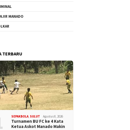
IMINAL
NJIR MANADO
LKAR
A TERBARU
1
SEPAKBOLA
,
SULUT
Agustus 8, 2026
Turnamen BU FC ke 4 Kata
Ketua Askot Manado Makin