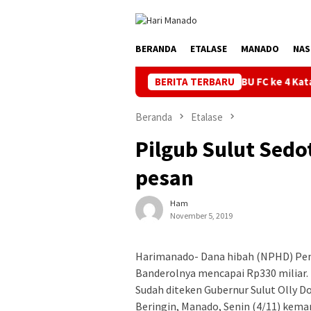
Loncat
ke
konten
BERANDA
ETALASE
MANADO
NAS
Turnamen BU FC ke 4 Kata Ketua Askot Manad
BERITA TERBARU
Beranda
Etalase
Pilgub Sulut Sedo
pesan
Ham
November 5, 2019
Harimanado- Dana hibah (NPHD) Pemi
Banderolnya mencapai Rp330 miliar.
Sudah diteken Gubernur Sulut Olly 
Beringin, Manado, Senin (4/11) kemar