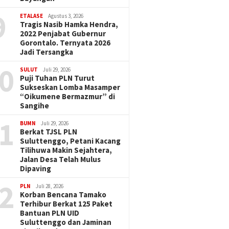
9
ETALASE
Agustus 3, 2026
Tragis Nasib Hamka Hendra,
2022 Penjabat Gubernur
Gorontalo. Ternyata 2026
Jadi Tersangka
0
SULUT
Juli 29, 2026
Puji Tuhan PLN Turut
Sukseskan Lomba Masamper
“Oikumene Bermazmur” di
Sangihe
1
BUMN
Juli 29, 2026
Berkat TJSL PLN
Suluttenggo, Petani Kacang
Tilihuwa Makin Sejahtera,
Jalan Desa Telah Mulus
Dipaving
2
PLN
Juli 28, 2026
Korban Bencana Tamako
Terhibur Berkat 125 Paket
Bantuan PLN UID
Suluttenggo dan Jaminan