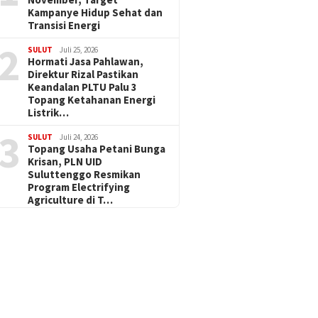
Kampanye Hidup Sehat dan
Transisi Energi
2
SULUT
Juli 25, 2026
Hormati Jasa Pahlawan,
Direktur Rizal Pastikan
Keandalan PLTU Palu 3
Topang Ketahanan Energi
Listrik…
3
SULUT
Juli 24, 2026
Topang Usaha Petani Bunga
Krisan, PLN UID
Suluttenggo Resmikan
Program Electrifying
Agriculture di T…