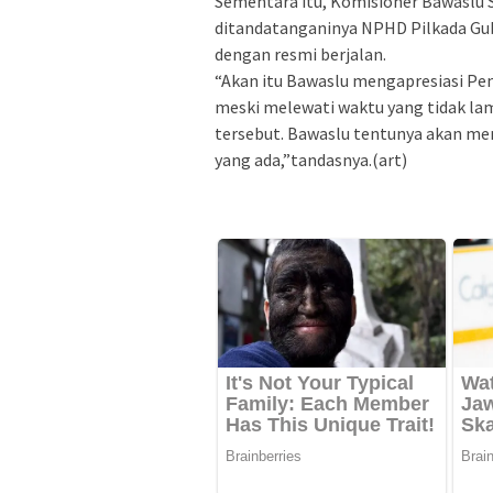
Sementara itu, Komisioner Bawaslu 
ditandatanganinya NPHD Pilkada Gub
dengan resmi berjalan.
“Akan itu Bawaslu mengapresiasi Pem
meski melewati waktu yang tidak la
tersebut. Bawaslu tentunya akan men
yang ada,”tandasnya.(art)