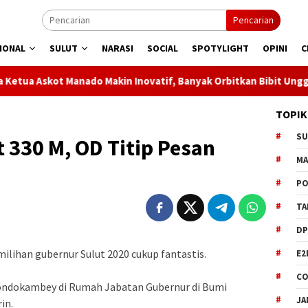
Pencarian
IONAL
SULUT
NARASI
SOCIAL
SPOTYLIGHT
OPINI
C
o Makin Inovatif, Banyak Orbitkan Bibit Unggul
Jaga Lis
TOPIK
S
t 330 M, OD Titip Pesan
M
PO
TA
DP
lihan gubernur Sulut 2020 cukup fantastis.
E2
CO
Dondokambey di Rumah Jabatan Gubernur di Bumi
JA
in.