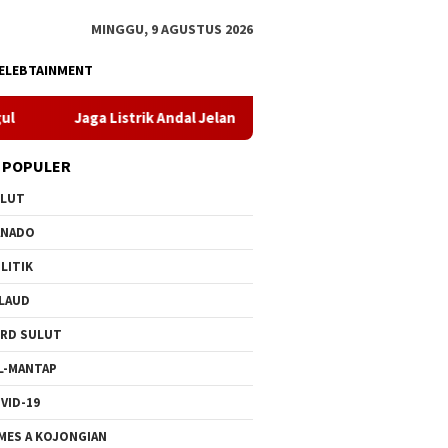
MINGGU, 9 AGUSTUS 2026
ELEBTAINMENT
trik Andal Jelang HUT ke-81 RI, PLN UP3 Tahuna Gelar Apel dan In
 POPULER
ULUT
ANADO
LITIK
LAUD
RD SULUT
L-MANTAP
VID-19
MES A KOJONGIAN