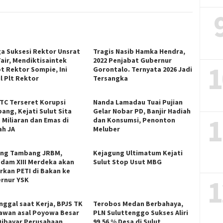
ga Suksesi Rektor Unsrat
Tragis Nasib Hamka Hendra,
Fair, Mendiktisaintek
2022 Penjabat Gubernur
1
t Rektor Sompie, Ini
Gorontalo. Ternyata 2026 Jadi
l Plt Rektor
Tersangka
ITC Terseret Korupsi
Nanda Lamadau Tuai Pujian
ang, Kejati Sulut Sita
Gelar Nobar PD, Banjir Hadiah
1
 Miliaran dan Emas di
dan Konsumsi, Penonton
h JA
Meluber
ng Tambang JRBM,
Kejagung Ultimatum Kejati
dam XIII Merdeka akan
Sulut Stop Usut MBG
rkan PETI di Bakan ke
1
rnur YSK
nggal saat Kerja, BPJS TK
Terobos Medan Berbahaya,
awan asal Poyowa Besar
PLN Suluttenggo Sukses Aliri
Dibayar Perusahaan
99,56 % Desa di Sulut