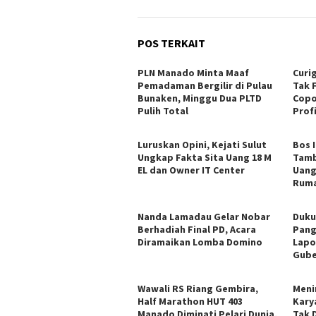
POS TERKAIT
PLN Manado Minta Maaf
Curi
Pemadaman Bergilir di Pulau
Tak 
Bunaken, Minggu Dua PLTD
Copo
Pulih Total
Profi
Luruskan Opini, Kejati Sulut
Bos 
Ungkap Fakta Sita Uang 18 M
Tamb
EL dan Owner IT Center
Uang
Ruma
Nanda Lamadau Gelar Nobar
Duku
Berhadiah Final PD, Acara
Pang
Diramaikan Lomba Domino
Lapo
Gube
Wawali RS Riang Gembira,
Meni
Half Marathon HUT 403
Kary
Manado Diminati Pelari Dunia,
Tak 