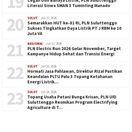
19
Cegah Dini Bahaya Listrik, PLN Suluttenggo
Literasi Siswa SMAN 3 Tuminting Manado
20
SULUT
Juli 27, 2026
Semarakkan HUT ke-81 RI, PLN Suluttenggo
Sukses Tingkatkan Daya Listrik PT J RBM ke 10
Juta VA
21
NASIONAL
Juli 27, 2026
PLN Electric Run 2026 Gelar November, Target
Kampanye Hidup Sehat dan Transisi Energi
22
SULUT
Juli 25, 2026
Hormati Jasa Pahlawan, Direktur Rizal Pastikan
Keandalan PLTU Palu 3 Topang Ketahanan
Energi Listrik…
23
SULUT
Juli 24, 2026
Topang Usaha Petani Bunga Krisan, PLN UID
Suluttenggo Resmikan Program Electrifying
Agriculture di T…