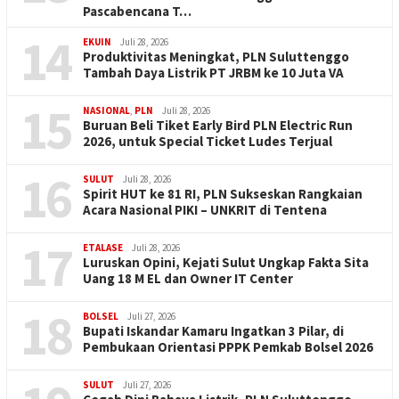
Pascabencana T…
14
EKUIN
Juli 28, 2026
Produktivitas Meningkat, PLN Suluttenggo
Tambah Daya Listrik PT JRBM ke 10 Juta VA
15
NASIONAL
,
PLN
Juli 28, 2026
Buruan Beli Tiket Early Bird PLN Electric Run
2026, untuk Special Ticket Ludes Terjual
16
SULUT
Juli 28, 2026
Spirit HUT ke 81 RI, PLN Sukseskan Rangkaian
Acara Nasional PIKI – UNKRIT di Tentena
17
ETALASE
Juli 28, 2026
Luruskan Opini, Kejati Sulut Ungkap Fakta Sita
Uang 18 M EL dan Owner IT Center
18
BOLSEL
Juli 27, 2026
Bupati Iskandar Kamaru Ingatkan 3 Pilar, di
Pembukaan Orientasi PPPK Pemkab Bolsel 2026
SULUT
Juli 27, 2026