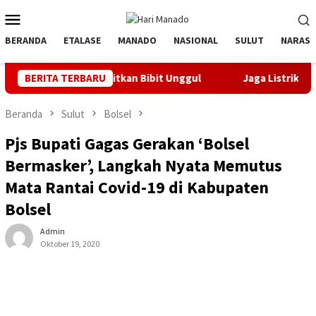
Loncat
Menu
ke
Mobile
konten
BERANDA
ETALASE
MANADO
NASIONAL
SULUT
NARASI
yak Orbitkan Bibit Unggul
BERITA TERBARU
Jaga Listrik Andal Jelang HUT
Beranda
Sulut
Bolsel
Pjs Bupati Gagas Gerakan ‘Bolsel
Bermasker’, Langkah Nyata Memutus
Mata Rantai Covid-19 di Kabupaten
Bolsel
Admin
Oktober 19, 2020