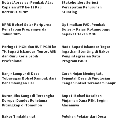
Bolsel Apresiasi Pemkab Atas
Stakeholders Seriusi
Capaian WTP ke-12 Kali
Percepatan Penurunan
Berturut-turut
Stunting
DPRD Bolsel Gelar Paripurna
Optimalkan PAD, Pemkab
Penetapan Propemperda
Bolsel – Kejari Kotamobagu
Tahun 2025
Sepakat Teken MOU
Peringati HGN dan HUT PGRI ke
Nada Bupati Iskandar Tegas
79, Bupati Iskandar Tuntut ASN
Ingatkan Stunting di Rakor
dan Guru Kerja Lebih
Pengintegrasian Data
Profesional
Program PAUD
Banjir Lumpur di Desa
Curah Hujan Meningkat,
Tobayagan Bolsel Dampak dari
Sejumlah Desa di Pinolosian
Penambangan Liar
Tengah Bolsel Terendam Banjir
Buron, Eks Sangadi Tersangka
Bupati Bolsel Batalkan
Korupsi Dandes Iloheluma
Pinjaman Dana PEN, Begini
Ditangkap di Tomohon
Alasannya
Rakor Tindaklanjut
Puluhan Pelajar dari Desa