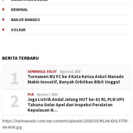
KRIMINAL
BANJIR MANADO
GOLKAR
BERITA TERBARU
1
SEPAKBOLA
,
SULUT
Agustus 8, 2026
Turnamen BU FC ke 4 Kata Ketua Askot Manado
Makin Inovatif, Banyak Orbitkan Bibit Unggul
2
PLN
Agustus 7, 2026
Jaga Listrik Andal Jelang HUT ke-81 RI, PLN UP3
Tahuna Gelar Apel dan Inspeksi Peralatan
Kepulauan N…
https://harimanado.com/wp-content/uploads/2026/03/IKLAN-IDUL-FITRI-
AN-NUR.jpg