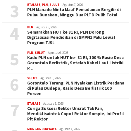
3
ETALASE
,
PLN
,
SULUT
Agustus 7, 2026
PLN Manado Minta Maaf Pemadaman Bergilir di
Pulau Bunaken, Minggu Dua PLTD Pulih Total
4
PLN
Agustus 6, 2026
Semarakkan HUT ke 81 RI, PLN Dorong
Digitalisasi Pendidikan di SMPN1 Palu Lewat
Program TJSL
5
PLN
,
SULUT
Agustus 6, 2026
Kado PLN untuk HUT ke- 81 RI, 100 % Rasio Desa
Gorontalo Berlistrik, Setelah Kabel Laut Listriki
P…
6
SULUT
Agustus 5, 2026
Gorontalo Terang. PLN Nyalakan Listrik Perdana
di Pulau Dudepo, Rasio Desa Berlistrik 100
Persen
7
ETALASE
Agustus 5, 2026
Curiga Suksesi Rektor Unsrat Tak Fair,
Mendiktisaintek Copot Rektor Sompie, Ini Profil
Plt Rektor
MONGONDOW RAYA
Agustus 4, 2026