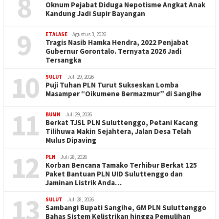
8
Oknum Pejabat Diduga Nepotisme Angkat Anak
Kandung Jadi Supir Bayangan
9
ETALASE
Agustus 3, 2026
Tragis Nasib Hamka Hendra, 2022 Penjabat
Gubernur Gorontalo. Ternyata 2026 Jadi
Tersangka
10
SULUT
Juli 29, 2026
Puji Tuhan PLN Turut Sukseskan Lomba
Masamper “Oikumene Bermazmur” di Sangihe
11
BUMN
Juli 29, 2026
Berkat TJSL PLN Suluttenggo, Petani Kacang
Tilihuwa Makin Sejahtera, Jalan Desa Telah
Mulus Dipaving
12
PLN
Juli 28, 2026
Korban Bencana Tamako Terhibur Berkat 125
Paket Bantuan PLN UID Suluttenggo dan
Jaminan Listrik Anda…
13
SULUT
Juli 28, 2026
Sambangi Bupati Sangihe, GM PLN Suluttenggo
Bahas Sistem Kelistrikan hingga Pemulihan