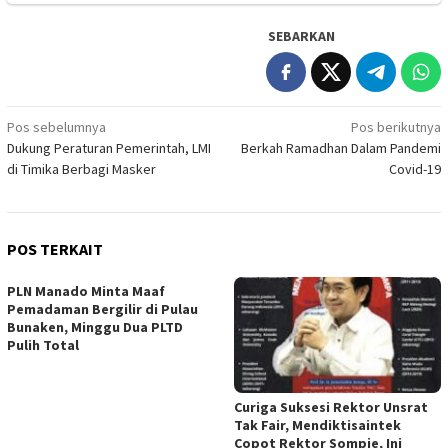
SEBARKAN
Navigasi
Pos sebelumnya
Pos berikutnya
Dukung Peraturan Pemerintah, LMI
Berkah Ramadhan Dalam Pandemi
pos
di Timika Berbagi Masker
Covid-19
POS TERKAIT
PLN Manado Minta Maaf
Pemadaman Bergilir di Pulau
Bunaken, Minggu Dua PLTD
Pulih Total
Curiga Suksesi Rektor Unsrat
Tak Fair, Mendiktisaintek
Copot Rektor Sompie, Ini