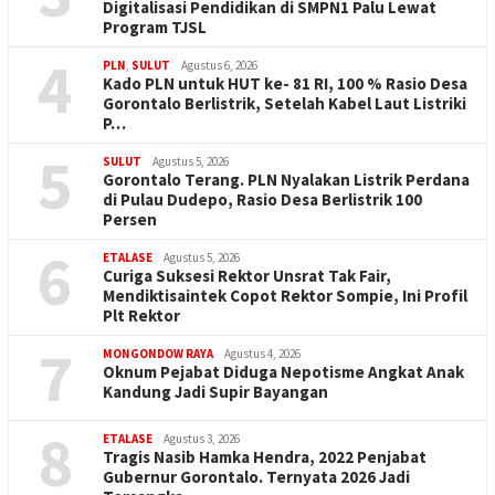
Digitalisasi Pendidikan di SMPN1 Palu Lewat
Program TJSL
4
PLN
,
SULUT
Agustus 6, 2026
Kado PLN untuk HUT ke- 81 RI, 100 % Rasio Desa
Gorontalo Berlistrik, Setelah Kabel Laut Listriki
P…
5
SULUT
Agustus 5, 2026
Gorontalo Terang. PLN Nyalakan Listrik Perdana
di Pulau Dudepo, Rasio Desa Berlistrik 100
Persen
6
ETALASE
Agustus 5, 2026
Curiga Suksesi Rektor Unsrat Tak Fair,
Mendiktisaintek Copot Rektor Sompie, Ini Profil
Plt Rektor
7
MONGONDOW RAYA
Agustus 4, 2026
Oknum Pejabat Diduga Nepotisme Angkat Anak
Kandung Jadi Supir Bayangan
8
ETALASE
Agustus 3, 2026
Tragis Nasib Hamka Hendra, 2022 Penjabat
Gubernur Gorontalo. Ternyata 2026 Jadi