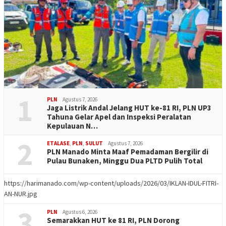
1
PLN
Agustus 7, 2026
Jaga Listrik Andal Jelang HUT ke-81 RI, PLN UP3
Tahuna Gelar Apel dan Inspeksi Peralatan
Kepulauan N…
2
ETALASE
,
PLN
,
SULUT
Agustus 7, 2026
PLN Manado Minta Maaf Pemadaman Bergilir di
Pulau Bunaken, Minggu Dua PLTD Pulih Total
https://harimanado.com/wp-content/uploads/2026/03/IKLAN-IDUL-FITRI-
AN-NUR.jpg
3
PLN
Agustus 6, 2026
Semarakkan HUT ke 81 RI, PLN Dorong