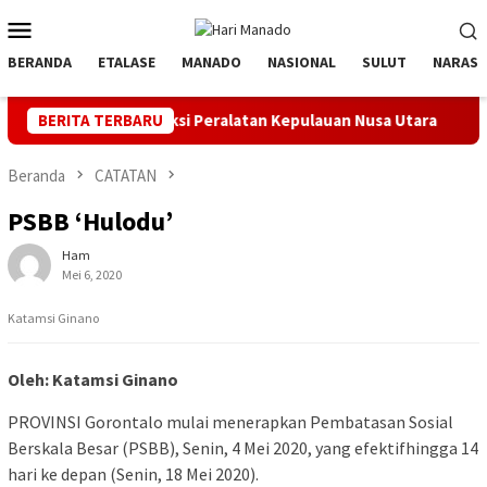
Loncat
Menu
ke
Mobile
konten
BERANDA
ETALASE
MANADO
NASIONAL
SULUT
NARASI
ksi Peralatan Kepulauan Nusa Utara
BERITA TERBARU
PLN Manado Minta Maa
Beranda
CATATAN
PSBB ‘Hulodu’
Ham
Mei 6, 2020
Katamsi Ginano
Oleh: Katamsi Ginano
PROVINSI
Gorontalo mulai menerapkan Pembatasan Sosial
Berskala Besar (PSBB), Senin, 4 Mei 2020, yang efektifhingga 14
hari ke depan (Senin, 18 Mei 2020).