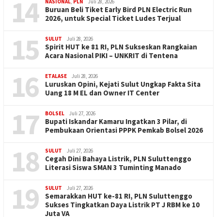
14
NASIONAL
,
PLN
Juli 28, 2026
Buruan Beli Tiket Early Bird PLN Electric Run
2026, untuk Special Ticket Ludes Terjual
15
SULUT
Juli 28, 2026
Spirit HUT ke 81 RI, PLN Sukseskan Rangkaian
Acara Nasional PIKI – UNKRIT di Tentena
16
ETALASE
Juli 28, 2026
Luruskan Opini, Kejati Sulut Ungkap Fakta Sita
Uang 18 M EL dan Owner IT Center
17
BOLSEL
Juli 27, 2026
Bupati Iskandar Kamaru Ingatkan 3 Pilar, di
Pembukaan Orientasi PPPK Pemkab Bolsel 2026
18
SULUT
Juli 27, 2026
Cegah Dini Bahaya Listrik, PLN Suluttenggo
Literasi Siswa SMAN 3 Tuminting Manado
19
SULUT
Juli 27, 2026
Semarakkan HUT ke-81 RI, PLN Suluttenggo
Sukses Tingkatkan Daya Listrik PT J RBM ke 10
Juta VA