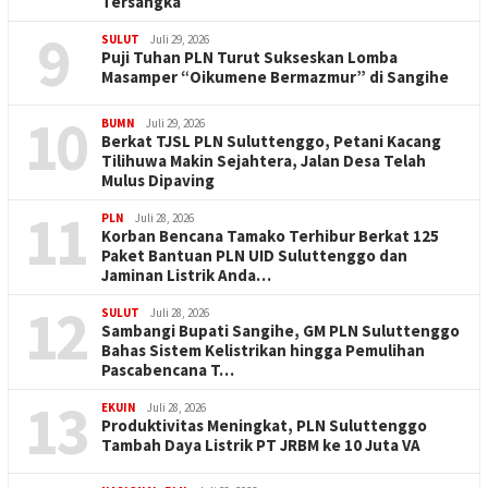
Tersangka
9
SULUT
Juli 29, 2026
Puji Tuhan PLN Turut Sukseskan Lomba
Masamper “Oikumene Bermazmur” di Sangihe
10
BUMN
Juli 29, 2026
Berkat TJSL PLN Suluttenggo, Petani Kacang
Tilihuwa Makin Sejahtera, Jalan Desa Telah
Mulus Dipaving
11
PLN
Juli 28, 2026
Korban Bencana Tamako Terhibur Berkat 125
Paket Bantuan PLN UID Suluttenggo dan
Jaminan Listrik Anda…
12
SULUT
Juli 28, 2026
Sambangi Bupati Sangihe, GM PLN Suluttenggo
Bahas Sistem Kelistrikan hingga Pemulihan
Pascabencana T…
13
EKUIN
Juli 28, 2026
Produktivitas Meningkat, PLN Suluttenggo
Tambah Daya Listrik PT JRBM ke 10 Juta VA