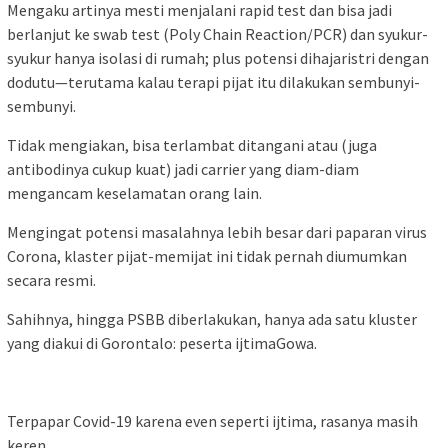
Mengaku artinya mesti menjalani
rapid test
dan bisa jadi
berlanjut ke
swa
b
test
(
Poly Chain Reaction
/PCR) dan syukur-
syukur hanya isolasi di rumah;
plus
potensi dihajaristri dengan
dodutu
—terutama kalau terapi pijat itu dilakukan sembunyi-
sembunyi.
Tidak mengiakan, bisa terlambat ditangani atau (juga
antibodinya cukup kuat) jadi
carrier
yang diam-diam
mengancam keselamatan orang lain.
Mengingat potensi masalahnya lebih besar dari paparan virus
Corona, klaster pijat-memijat ini tidak pernah diumumkan
secara resmi.
Sahihnya, hingga PSBB diberlakukan, hanya ada satu kluster
yang diakui di Gorontalo: peserta ijtimaGowa.
Terpapar Covid-19 karena even seperti ijtima, rasanya masih
keren