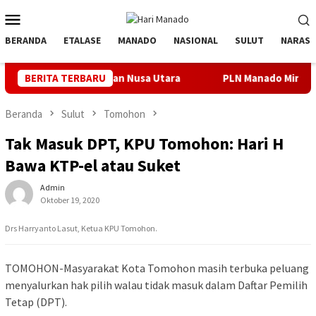
Loncat
Menu
ke
Mobile
konten
BERANDA
ETALASE
MANADO
NASIONAL
SULUT
NARASI
 Kepulauan Nusa Utara
BERITA TERBARU
PLN Manado Minta Maaf Pemadaman B
Beranda
Sulut
Tomohon
Tak Masuk DPT, KPU Tomohon: Hari H
Bawa KTP-el atau Suket
Admin
Oktober 19, 2020
Drs Harryanto Lasut, Ketua KPU Tomohon.
TOMOHON-Masyarakat Kota Tomohon masih terbuka peluang
menyalurkan hak pilih walau tidak masuk dalam Daftar Pemilih
Tetap (DPT).