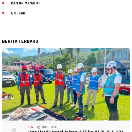
BANJIR MANADO
GOLKAR
BERITA TERBARU
PLN
Agustus 7, 2026
Jaga Listrik Andal Jelang HUT ke-81 RI, PLN UP3