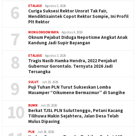
6
ETALASE
Agustus 5, 2026
Curiga Suksesi Rektor Unsrat Tak Fair,
Mendiktisaintek Copot Rektor Sompie, Ini Profil
Plt Rektor
7
MONGONDOW RAYA
Agustus 4, 2026
Oknum Pejabat Diduga Nepotisme Angkat Anak
Kandung Jadi Supir Bayangan
8
ETALASE
Agustus 3, 2026
Tragis Nasib Hamka Hendra, 2022 Penjabat
Gubernur Gorontalo. Ternyata 2026 Jadi
Tersangka
9
SULUT
Juli 29, 2026
Puji Tuhan PLN Turut Sukseskan Lomba
Masamper “Oikumene Bermazmur” di Sangihe
10
BUMN
Juli 29, 2026
Berkat TJSL PLN Suluttenggo, Petani Kacang
Tilihuwa Makin Sejahtera, Jalan Desa Telah
Mulus Dipaving
PLN
Juli 28, 2026