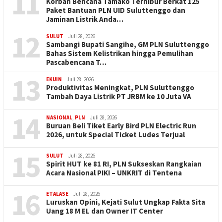
11
Korban Bencana Tamako Terhibur Berkat 125
Paket Bantuan PLN UID Suluttenggo dan
Jaminan Listrik Anda…
12
SULUT
Juli 28, 2026
Sambangi Bupati Sangihe, GM PLN Suluttenggo
Bahas Sistem Kelistrikan hingga Pemulihan
Pascabencana T…
13
EKUIN
Juli 28, 2026
Produktivitas Meningkat, PLN Suluttenggo
Tambah Daya Listrik PT JRBM ke 10 Juta VA
14
NASIONAL
,
PLN
Juli 28, 2026
Buruan Beli Tiket Early Bird PLN Electric Run
2026, untuk Special Ticket Ludes Terjual
15
SULUT
Juli 28, 2026
Spirit HUT ke 81 RI, PLN Sukseskan Rangkaian
Acara Nasional PIKI – UNKRIT di Tentena
16
ETALASE
Juli 28, 2026
Luruskan Opini, Kejati Sulut Ungkap Fakta Sita
Uang 18 M EL dan Owner IT Center