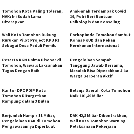
Tomohon Kota Paling Toleran,
Anak-anak Terdampak Covid
HVK: Ini Sudah Lama
19, Polri Beri Bantuan
Diterapkan
Psikologis dan Konseling
Wali Kota Tomohon Dukung
Forkopimda Tomohon Sambut
Rurukan Pilot Project KPU RI
Konas FKUB dan Pekan
Sebagai Desa Peduli Pemilu
Kerukunan Internasional
Peserta KKN Unima Disebar di
Pengelolaan Sampah
Tomohon, Wawali: Laksanakan
Tanggung Jawab Bersama,
Tugas Dengan Baik
Masalah Bisa Dipecahkan Jika
Warga Berperan Aktif
Kantor DPC PDIP Kota
Belanja Daerah Kota Tomohon
Tomohon Ditargetkan
Naik 101,49 Miliar
Rampung dalam 3 Bulan
Berjumlah Hampir 11 Miliar,
DAK 42,8 Miliar Dikontrakkan,
Pengelolaan DAK di Tomohon
Wali Kota Tomohon Warning
Pengawasannya Diperkuat
Pelaksanaan Pekerjaan