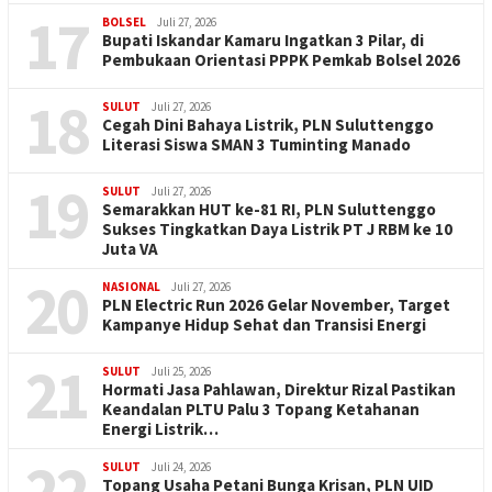
17
BOLSEL
Juli 27, 2026
Bupati Iskandar Kamaru Ingatkan 3 Pilar, di
Pembukaan Orientasi PPPK Pemkab Bolsel 2026
18
SULUT
Juli 27, 2026
Cegah Dini Bahaya Listrik, PLN Suluttenggo
Literasi Siswa SMAN 3 Tuminting Manado
19
SULUT
Juli 27, 2026
Semarakkan HUT ke-81 RI, PLN Suluttenggo
Sukses Tingkatkan Daya Listrik PT J RBM ke 10
Juta VA
20
NASIONAL
Juli 27, 2026
PLN Electric Run 2026 Gelar November, Target
Kampanye Hidup Sehat dan Transisi Energi
21
SULUT
Juli 25, 2026
Hormati Jasa Pahlawan, Direktur Rizal Pastikan
Keandalan PLTU Palu 3 Topang Ketahanan
Energi Listrik…
22
SULUT
Juli 24, 2026
Topang Usaha Petani Bunga Krisan, PLN UID