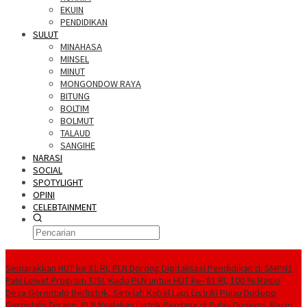
EKUIN
PENDIDIKAN
SULUT
MINAHASA
MINSEL
MINUT
MONGONDOW RAYA
BITUNG
BOLTIM
BOLMUT
TALAUD
SANGIHE
NARASI
SOCIAL
SPOTYLIGHT
OPINI
CELEBTAINMENT
BERITA TERBARU
Semarakkan HUT ke 81 RI, PLN Dorong Digitalisasi Pendidikan di SMPN1
Palu Lewat Program TJSL
Kado PLN untuk HUT ke- 81 RI, 100 % Rasio
Desa Gorontalo Berlistrik, Setelah Kabel Laut Listriki Pulau Dudepo
Gorontalo Terang. PLN Nyalakan Listrik Perdana di Pulau Dudepo, Rasio