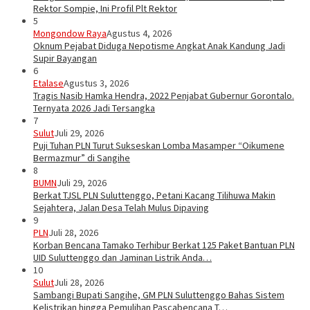
Rektor Sompie, Ini Profil Plt Rektor
5
Mongondow Raya
Agustus 4, 2026
Oknum Pejabat Diduga Nepotisme Angkat Anak Kandung Jadi
Supir Bayangan
6
Etalase
Agustus 3, 2026
Tragis Nasib Hamka Hendra, 2022 Penjabat Gubernur Gorontalo.
Ternyata 2026 Jadi Tersangka
7
Sulut
Juli 29, 2026
Puji Tuhan PLN Turut Sukseskan Lomba Masamper “Oikumene
Bermazmur” di Sangihe
8
BUMN
Juli 29, 2026
Berkat TJSL PLN Suluttenggo, Petani Kacang Tilihuwa Makin
Sejahtera, Jalan Desa Telah Mulus Dipaving
9
PLN
Juli 28, 2026
Korban Bencana Tamako Terhibur Berkat 125 Paket Bantuan PLN
UID Suluttenggo dan Jaminan Listrik Anda…
10
Sulut
Juli 28, 2026
Sambangi Bupati Sangihe, GM PLN Suluttenggo Bahas Sistem
Kelistrikan hingga Pemulihan Pascabencana T…