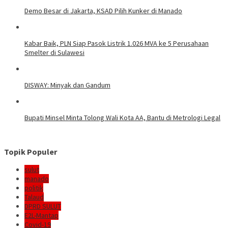
Demo Besar di Jakarta, KSAD Pilih Kunker di Manado
Kabar Baik, PLN Siap Pasok Listrik 1.026 MVA ke 5 Perusahaan
Smelter di Sulawesi
DISWAY: Minyak dan Gandum
Bupati Minsel Minta Tolong Wali Kota AA, Bantu di Metrologi Legal
Topik Populer
sulut
manado
politik
Talaud
DPRD SULUT
E2L-Mantap
Covid-19