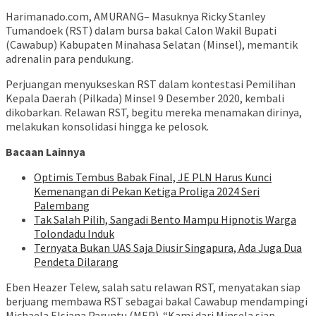
Harimanado.com, AMURANG– Masuknya Ricky Stanley
Tumandoek (RST) dalam bursa bakal Calon Wakil Bupati
(Cawabup) Kabupaten Minahasa Selatan (Minsel), memantik
adrenalin para pendukung.
Perjuangan menyukseskan RST dalam kontestasi Pemilihan
Kepala Daerah (Pilkada) Minsel 9 Desember 2020, kembali
dikobarkan. Relawan RST, begitu mereka menamakan dirinya,
melakukan konsolidasi hingga ke pelosok.
Bacaan Lainnya
Optimis Tembus Babak Final, JE PLN Harus Kunci
Kemenangan di Pekan Ketiga Proliga 2024 Seri
Palembang
Tak Salah Pilih, Sangadi Bento Mampu Hipnotis Warga
Tolondadu Induk
Ternyata Bukan UAS Saja Diusir Singapura, Ada Juga Dua
Pendeta Dilarang
Eben Heazer Telew, salah satu relawan RST, menyatakan siap
berjuang membawa RST sebagai bakal Cawabup mendampingi
Michaela Elsiana Paruntu (MEP). “Kami dari Minsela siap