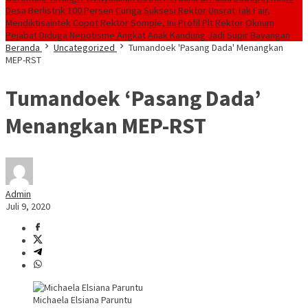
Desa Berlistrik 100 Persen
Curiga Suksesi Rektor Unsrat Tak Fair,
Mendiktisaintek Copot Rektor Sompie, Ini Profil Plt Rektor
Oknum
Pejabat Diduga Nepotisme Angkat Anak Kandung Jadi Supir Bayangan
Beranda
Uncategorized
Tumandoek 'Pasang Dada' Menangkan
MEP-RST
Tumandoek ‘Pasang Dada’
Menangkan MEP-RST
Admin
Juli 9, 2020
Michaela Elsiana Paruntu