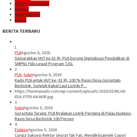
James A Kojongian
kriminal
Banjir Manado
golkar
BERITA TERBARU
1
PLN
Agustus 6, 2026
Semarakkan HUT ke 81 RI, PLN Dorong Digitalisasi Pendidikan di
SMPN1 Palu Lewat Program TJSL
2
PLN
,
Sulut
Agustus 6, 2026
Kado PLN untuk HUT ke- 81 RI, 100 % Rasio Desa Gorontalo
Berlistrik, Setelah Kabel Laut Listriki P…
https://harimanado.com/wp-content/uploads/2026/03/IKLAN-
IDUL-FITRI-AN-NUR.jpg
3
Sulut
Agustus 5, 2026
Gorontalo Terang. PLN Nyalakan Listrik Perdana di Pulau Dudepo,
Rasio Desa Berlistrik 100 Persen
4
Etalase
Agustus 5, 2026
Curiga Suksesi Rektor Unsrat Tak Fair, Mendiktisaintek Copot