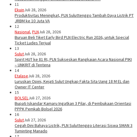
11
Ekuin
Juli 28, 2026
Produktivitas Meningkat, PLN Suluttenggo Tambah Daya Listrik PT
JRBM ke 10 Juta VA
12
Nasional
,
PLN
Juli 28, 2026
Buruan Beli Tiket Early Bird PLN Electric Run 2026, untuk Special
Ticket Ludes Terjual
13
Sulut
Juli 28, 2026
Spirit HUT ke 81 RI, PLN Sukseskan Rangkaian Acara Nasional PIKI
– UNKRIT di Tentena
14
Etalase
Juli 28, 2026
Luruskan Opini, Kejati Sulut Ungkap Fakta Sita Uang 18 M EL dan
Owner IT Center
15
BOLSEL
Juli 27, 2026
Bupati Iskandar Kamaru Ingatkan 3 Pilar, di Pembukaan Orientasi
PPPK Pemkab Bolsel 2026
16
Sulut
Juli 27, 2026
Cegah Dini Bahaya Listrik, PLN Suluttenggo Literasi Siswa SMAN 3
Tuminting Manado
17