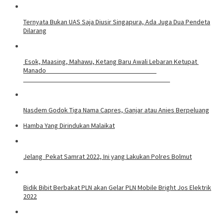
Ternyata Bukan UAS Saja Diusir Singapura, Ada Juga Dua Pendeta
Dilarang
Esok, Maasing, Mahawu, Ketang Baru Awali Lebaran Ketupat
Manado
Nasdem Godok Tiga Nama Capres, Ganjar atau Anies Berpeluang
Hamba Yang Dirindukan Malaikat
Jelang Pekat Samrat 2022, Ini yang Lakukan Polres Bolmut
Bidik Bibit Berbakat PLN akan Gelar PLN Mobile Bright Jos Elektrik
2022