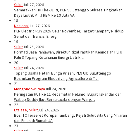
Sulut
Juli 27, 2026
Semarakkan HUT ke-81 RI, PLN Suluttenggo Sukses Tingkatkan
Daya Listrik PT J RBM ke 10 Juta VA
18
Nasional
Juli 27, 2026
PLN Electric Run 2026 Gelar November, Target Kampanye Hidup
Sehat dan Transisi Energi
19
Sulut
Juli 25, 2026
Hormati Jasa Pahlawan, Direktur Rizal Pastikan Keandalan PLTU
Palu 3 Topang Ketahanan Energi Listrik…
20
Sulut
Juli 24, 2026
Topang Usaha Petani Bunga Krisan, PLN UID Suluttenggo
Resmikan Program Electrifying Agriculture di T…
21
Mongondow Raya
Juli 24, 2026
Peringatan HUT ke 11 Kecamatan Helumo, Bupati Iskandar dan
Wabup Deddy Ikut Bersukacita dengan Warg…
22
Etalase
,
Sulut
Juli 24, 2026
Bos ITC Terseret Korupsi Tambang, Kejati Sulut Sita Uang Miliaran
dan Emas di Rumah JA
23