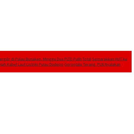
ilir di Pulau Bunaken, Minggu Dua PLTD Pulih Total
Semarakkan HUT ke
lah Kabel Laut Listriki Pulau Dudepo
Gorontalo Terang. PLN Nyalakan