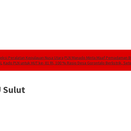
speksi Peralatan Kepulauan Nusa Utara
PLN Manado Minta Maaf Pemadaman Berg
SL
Kado PLN untuk HUT ke- 81 RI, 100 % Rasio Desa Gorontalo Berlistrik, Sete
 Sulut