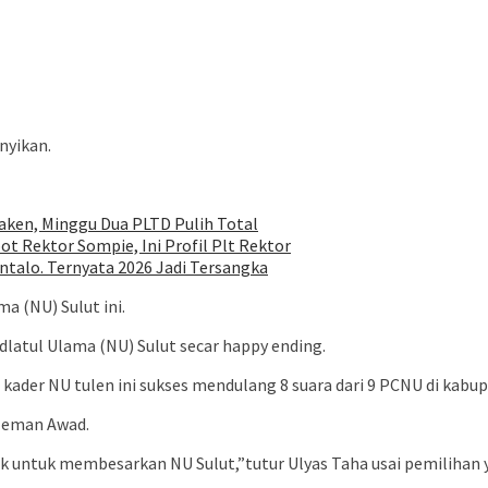
nyikan.
ken, Minggu Dua PLTD Pulih Total
ot Rektor Sompie, Ini Profil Plt Rektor
talo. Ternyata 2026 Jadi Tersangka
a (NU) Sulut ini.
atul Ulama (NU) Sulut secar happy ending.
kader NU tulen ini sukses mendulang 8 suara dari 9 PCNU di kabup
leman Awad.
ik untuk membesarkan NU Sulut,”tutur Ulyas Taha usai pemiliha