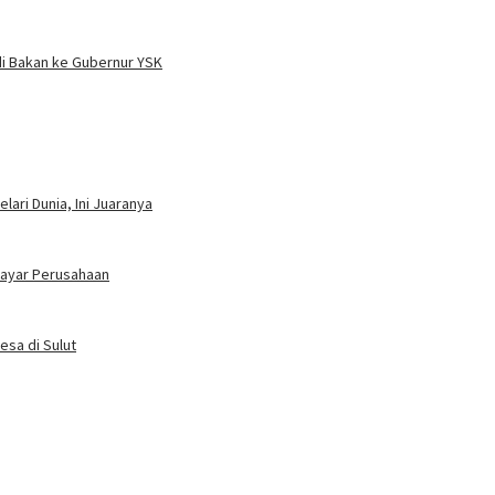
i Bakan ke Gubernur YSK
ari Dunia, Ini Juaranya
bayar Perusahaan
esa di Sulut