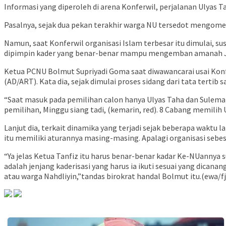
Informasi yang diperoleh di arena Konferwil, perjalanan Ulyas T
Pasalnya, sejak dua pekan terakhir warga NU tersedot mengoment
Namun, saat Konferwil organisasi Islam terbesar itu dimulai, su
dipimpin kader yang benar-benar mampu mengemban amanah J
Ketua PCNU Bolmut Supriyadi Goma saat diwawancarai usai Konf
(AD/ART). Kata dia, sejak dimulai proses sidang dari tata terti
“Saat masuk pada pemilihan calon hanya Ulyas Taha dan Sulema
pemilihan, Minggu siang tadi, (kemarin, red). 8 Cabang memilih
Lanjut dia, terkait dinamika yang terjadi sejak beberapa waktu
itu memiliki aturannya masing-masing. Apalagi organisasi sebe
“Ya jelas Ketua Tanfiz itu harus benar-benar kadar Ke-NUannya 
adalah jenjang kaderisasi yang harus ia ikuti sesuai yang dican
atau warga Nahdliyin,”tandas birokrat handal Bolmut itu.(ewa/fj