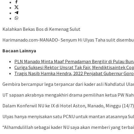
Kalahkan Bekas Bos di Kemenag Sulut
Harimanado.com-MANADO- Senyum Hi Ulyas Taha sulit disembu
Bacaan Lainnya
PLN Manado Minta Maaf Pemadaman Bergilir di Pulau Buna
Curiga Suksesi Rektor Unsrat Tak Fair, Mendiktisaintek Cop
Tragis Nasib Hamka Hendra, 2022 Penjabat Gubernur Goron
Gembira bercampur lega terpancar dari kader asli Nahdlatul Ulam
UT sapaan akrabnya mengakhiri drama pemilihan ketua PW Nahdl
Dalam Konferwil NU ke IX di Hotel Aston, Manado, Minggu (14/7) 
Ulyas hanya menyisakan satu PCNU untuk mantan atasannya Su
“Alhamdulillah sebagai kader NU saya akan memberi yang terba