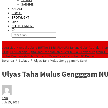
TALAUD
SANGIHE
NARASI
SOCIAL
SPOTYLIGHT
OPINI
CELEBTAINMENT
BERITA TERBARU
Jaga Listrik Andal Jelang HUT ke-81 RI, PLN UP3 Tahuna Gelar Apel dan In
81 RI, PLN Dorong Digitalisasi Pendidikan di SMPN1 Palu Lewat Program TJ
Listrik Perdana di Pulau Dudepo, Rasio Desa Berlistrik 100 Persen
Beranda
Etalase
Ulyas Taha Mulus Gengggam NU Sulut
Ulyas Taha Mulus Gengggam NU
ham
Juli 15, 2019