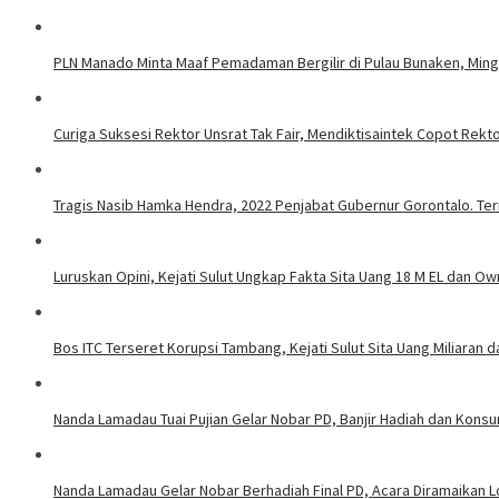
PLN Manado Minta Maaf Pemadaman Bergilir di Pulau Bunaken, Mingg
Curiga Suksesi Rektor Unsrat Tak Fair, Mendiktisaintek Copot Rektor
Tragis Nasib Hamka Hendra, 2022 Penjabat Gubernur Gorontalo. Ter
Luruskan Opini, Kejati Sulut Ungkap Fakta Sita Uang 18 M EL dan Ow
Bos ITC Terseret Korupsi Tambang, Kejati Sulut Sita Uang Miliaran 
Nanda Lamadau Tuai Pujian Gelar Nobar PD, Banjir Hadiah dan Kons
Nanda Lamadau Gelar Nobar Berhadiah Final PD, Acara Diramaikan