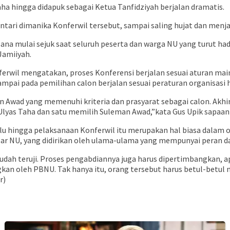
aha hingga didapuk sebagai Ketua Tanfidziyah berjalan dramatis.
ari dimanika Konferwil tersebut, sampai saling hujat dan menjat
sana mulai sejuk saat seluruh peserta dan warga NU yang turut ha
amiiyah.
erwil mengatakan, proses Konferensi berjalan sesuai aturan ma
b sampai pada pemilihan calon berjalan sesuai peraturan organisa
n Awad yang memenuhi kriteria dan prasyarat sebagai calon. Akh
 Ulyas Taha dan satu memilih Suleman Awad,”kata Gus Upik sapaan
 lalu hingga pelaksanaan Konferwil itu merupakan hal biasa dalam
sar NU, yang didirikan oleh ulama-ulama yang mempunyai peran d
sudah teruji. Proses pengabdiannya juga harus dipertimbangkan, ap
angkan oleh PBNU. Tak hanya itu, orang tersebut harus betul-betul
r)