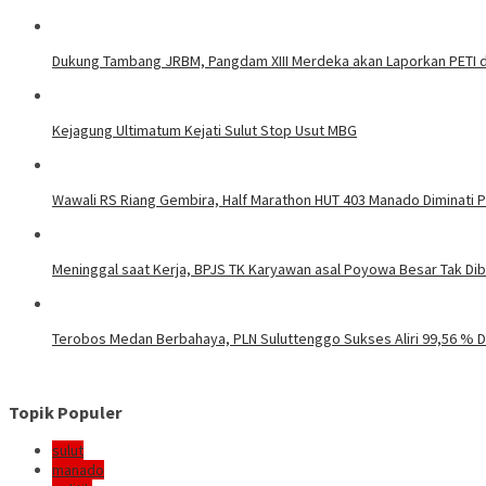
Dukung Tambang JRBM, Pangdam XIII Merdeka akan Laporkan PETI d
Kejagung Ultimatum Kejati Sulut Stop Usut MBG
Wawali RS Riang Gembira, Half Marathon HUT 403 Manado Diminati Pel
Meninggal saat Kerja, BPJS TK Karyawan asal Poyowa Besar Tak Di
Terobos Medan Berbahaya, PLN Suluttenggo Sukses Aliri 99,56 % D
Topik Populer
sulut
manado