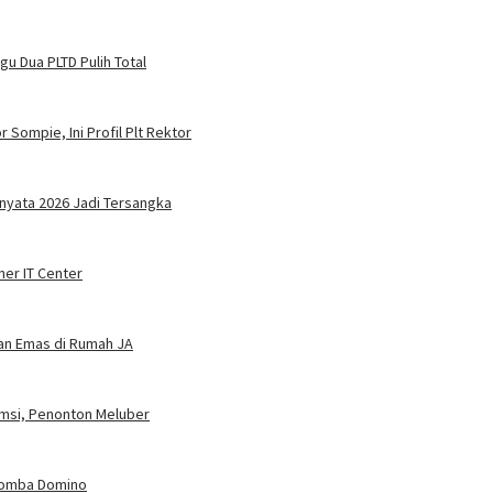
u Dua PLTD Pulih Total
 Sompie, Ini Profil Plt Rektor
nyata 2026 Jadi Tersangka
ner IT Center
dan Emas di Rumah JA
umsi, Penonton Meluber
 Lomba Domino