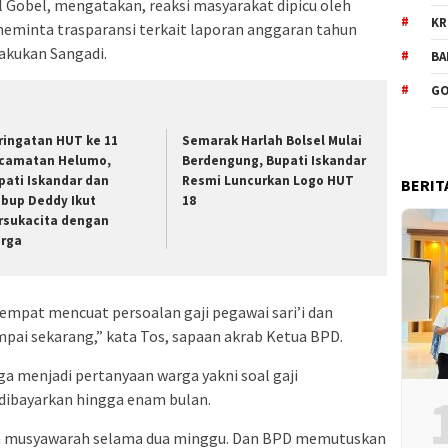
Gobel, mengatakan, reaksi masyarakat dipicu oleh
KR
meminta trasparansi terkait laporan anggaran tahun
akukan Sangadi.
BA
GO
ringatan HUT ke 11
Semarak Harlah Bolsel Mulai
camatan Helumo,
Berdengung, Bupati Iskandar
pati Iskandar dan
Resmi Luncurkan Logo HUT
BERIT
bup Deddy Ikut
18
rsukacita dengan
rga
empat mencuat persoalan gaji pegawai sari’i dan
mpai sekarang,” kata Tos, sapaan akrab Ketua BPD.
uga menjadi pertanyaan warga yakni soal gaji
dibayarkan hingga enam bulan.
an musyawarah selama dua minggu. Dan BPD memutuskan