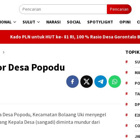
Pencarian
IONAL
SULUT
NARASI
SOCIAL
SPOTYLIGHT
OPINI
C
k HUT ke- 81 RI, 100 % Rasio Desa Gorontalo Berlistrik, Setelah 
TOPIK
S
or Desa Popodu
M
PO
TA
DP
 Desa Popodu, Kecamatan Bolaang Uki menyegel
E2
Sang Kepala Desa (sangadi) diminta mundur dari
CO
JA