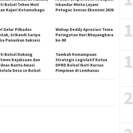
ti Bolsel Teken MoU
Iskandar Minta Layani
an Kajari Kotamobagu
Petugas Sensus Ekonomi 2026
1
el Gelar Pilkades
Wabup Deddy Apresiasi Tema
ntak, Srikandi Saripa
Peringatan Hari Bhayangkara
a Panaskan Suksesi
ke-80
1
ti Bolsel Dukung
Tambah Kemampuan
tmen Kejaksaan dan
Strategis Legislatif Ketua
dnas Bantu Awasi
DPRD Bolsel Ikuti Kursus
kelola Desa se Bolsel
Pimpinan di Lemhanas
2