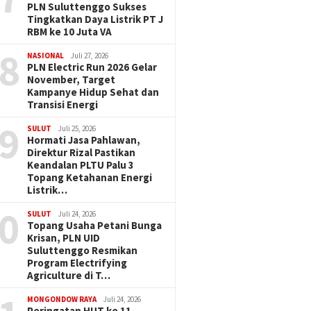
PLN Suluttenggo Sukses
Tingkatkan Daya Listrik PT J
RBM ke 10 Juta VA
8
NASIONAL
Juli 27, 2026
PLN Electric Run 2026 Gelar
November, Target
Kampanye Hidup Sehat dan
Transisi Energi
9
SULUT
Juli 25, 2026
Hormati Jasa Pahlawan,
Direktur Rizal Pastikan
Keandalan PLTU Palu 3
Topang Ketahanan Energi
Listrik…
0
SULUT
Juli 24, 2026
Topang Usaha Petani Bunga
Krisan, PLN UID
Suluttenggo Resmikan
Program Electrifying
Agriculture di T…
MONGONDOW RAYA
Juli 24, 2026
Peringatan HUT ke 11