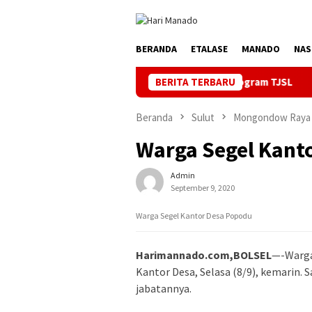
Loncat
ke
konten
BERANDA
ETALASE
MANADO
NAS
ndidikan di SMPN1 Palu Lewat Program TJSL
BERITA TERBARU
Kado PLN untu
Beranda
Sulut
Mongondow Raya
Warga Segel Kant
Admin
September 9, 2020
Warga Segel Kantor Desa Popodu
Harimannado.com,BOLSEL
—-Warga
Kantor Desa, Selasa (8/9), kemarin. 
jabatannya.