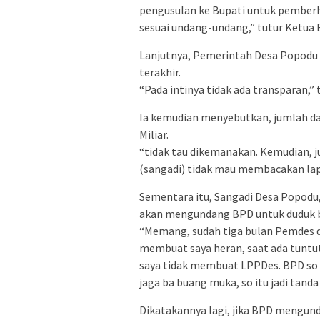
pengusulan ke Bupati untuk pemberhe
sesuai undang-undang,” tutur Ketua 
Lanjutnya, Pemerintah Desa Popodu
terakhir.
“Pada intinya tidak ada transparan,” 
Ia kemudian menyebutkan, jumlah dan
Miliar.
“tidak tau dikemanakan. Kemudian, j
(sangadi) tidak mau membacakan lapo
Sementara itu, Sangadi Desa Popodu,
akan mengundang BPD untuk duduk 
“Memang, sudah tiga bulan Pemdes d
membuat saya heran, saat ada tunt
saya tidak membuat LPPDes. BPD so r
jaga ba buang muka, so itu jadi tanda
Dikatakannya lagi, jika BPD mengund