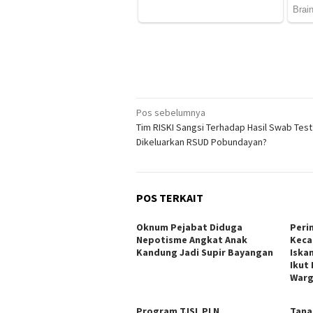
Navigasi
Pos sebelumnya
Tim RISKI Sangsi Terhadap Hasil Swab Tes
pos
Dikeluarkan RSUD Pobundayan?
POS TERKAIT
Oknum Pejabat Diduga
Peri
Nepotisme Angkat Anak
Keca
Kandung Jadi Supir Bayangan
Iska
Ikut
War
Program TJSL PLN
Tana