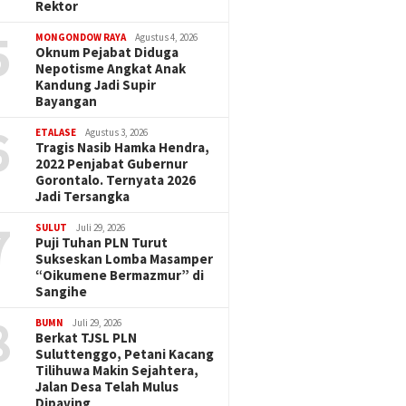
Rektor
5
MONGONDOW RAYA
Agustus 4, 2026
Oknum Pejabat Diduga
Nepotisme Angkat Anak
Kandung Jadi Supir
Bayangan
6
ETALASE
Agustus 3, 2026
Tragis Nasib Hamka Hendra,
2022 Penjabat Gubernur
Gorontalo. Ternyata 2026
Jadi Tersangka
7
SULUT
Juli 29, 2026
Puji Tuhan PLN Turut
Sukseskan Lomba Masamper
“Oikumene Bermazmur” di
Sangihe
8
BUMN
Juli 29, 2026
Berkat TJSL PLN
Suluttenggo, Petani Kacang
Tilihuwa Makin Sejahtera,
Jalan Desa Telah Mulus
Dipaving