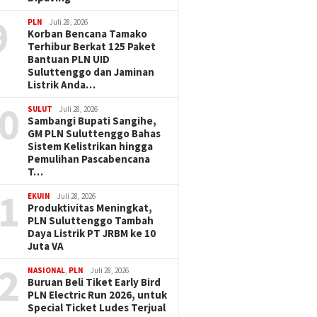
9
PLN
Juli 28, 2026
Korban Bencana Tamako
Terhibur Berkat 125 Paket
Bantuan PLN UID
Suluttenggo dan Jaminan
Listrik Anda…
0
SULUT
Juli 28, 2026
Sambangi Bupati Sangihe,
GM PLN Suluttenggo Bahas
Sistem Kelistrikan hingga
Pemulihan Pascabencana
T…
1
EKUIN
Juli 28, 2026
Produktivitas Meningkat,
PLN Suluttenggo Tambah
Daya Listrik PT JRBM ke 10
Juta VA
2
NASIONAL
,
PLN
Juli 28, 2026
Buruan Beli Tiket Early Bird
PLN Electric Run 2026, untuk
Special Ticket Ludes Terjual