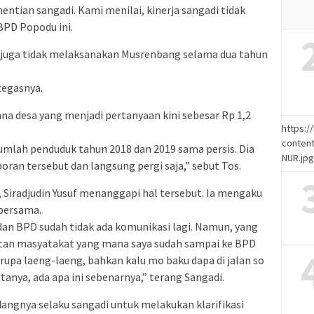
ntian sangadi. Kami menilai, kinerja sangadi tidak
BPD Popodu ini.
 juga tidak melaksanakan Musrenbang selama dua tahun
tegasnya.
a desa yang menjadi pertanyaan kini sebesar Rp 1,2
https:
content
umlah penduduk tahun 2018 dan 2019 sama persis. Dia
NUR.jp
ran tersebut dan langsung pergi saja,” sebut Tos.
 Siradjudin Yusuf menanggapi hal tersebut. Ia mengaku
bersama.
an BPD sudah tidak ada komunikasi lagi. Namun, yang
utan masyatakat yang mana saya sudah sampai ke BPD
upa laeng-laeng, bahkan kalu mo baku dapa di jalan so
 tanya, ada apa ini sebenarnya,” terang Sangadi.
angnya selaku sangadi untuk melakukan klarifikasi