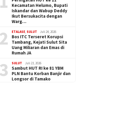
1
Kecamatan Helumo, Bupati
Iskandar dan Wabup Deddy
Ikut Bersukacita dengan
Warg…
2
ETALASE
,
SULUT
Juli 24, 2026
Bos ITC Terseret Korupsi
Tambang, Kejati Sulut Sita
Uang Miliaran dan Emas di
Rumah JA
3
SULUT
Juli 23, 2026
Sambut HUT RI ke 81 YBM
PLN Bantu Korban Banjir dan
Longsor di Tamako