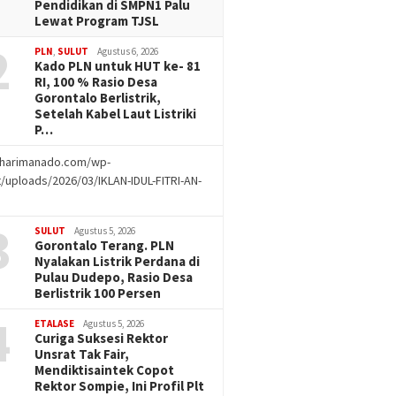
Pendidikan di SMPN1 Palu
Lewat Program TJSL
2
PLN
,
SULUT
Agustus 6, 2026
Kado PLN untuk HUT ke- 81
RI, 100 % Rasio Desa
Gorontalo Berlistrik,
Setelah Kabel Laut Listriki
P…
//harimanado.com/wp-
/uploads/2026/03/IKLAN-IDUL-FITRI-AN-
g
3
SULUT
Agustus 5, 2026
Gorontalo Terang. PLN
Nyalakan Listrik Perdana di
Pulau Dudepo, Rasio Desa
Berlistrik 100 Persen
4
ETALASE
Agustus 5, 2026
Curiga Suksesi Rektor
Unsrat Tak Fair,
Mendiktisaintek Copot
Rektor Sompie, Ini Profil Plt