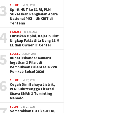
3
SULUT
Juli 28, 2026
Spirit HUT ke 81 RI, PLN
Sukseskan Rangkaian Acara
Nasional PIKI – UNKRIT di
Tentena
4
ETALASE
Juli 28, 2026
Luruskan Opini, Kejati Sulut
Ungkap Fakta Sita Uang 18 M
EL dan Owner IT Center
5
BOLSEL
Juli 27, 2026
Bupati Iskandar Kamaru
Ingatkan 3 Pilar, di
Pembukaan Orientasi PPPK
Pemkab Bolsel 2026
6
SULUT
Juli 27, 2026
Cegah Dini Bahaya Listrik,
PLN Suluttenggo Literasi
Siswa SMAN 3 Tuminting
Manado
7
SULUT
Juli 27, 2026
Semarakkan HUT ke-81 RI,