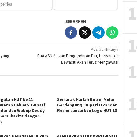
1
SEBARKAN
1
Pos berikutnya
t yang
Dua ASN Ajukan Pengunduran Diri, Hariyanto :
Bawaslu Akan Terus Mengawasi
1
1
ngatan HUT ke 11
Semarak Harlah Bolsel Mulai
matan Helumo, Bupati
Berdengung, Bupati Iskandar
ndar dan Wabup Deddy
Resmi Luncurkan Logo HUT 18
 Bersukacita dengan
ga
1
mkan Kesadaran Hukum,
Arahan di Apel KORPRI Bupati