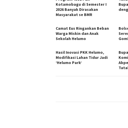
Kotamobagu di Semester I
Bupa
2026 Banyak Dirasakan
deng
Masyarakat se BMR
Camat Eus Ringankan Beban
Bols
Warga Miskin dan Anak
Sere
Sekolah Helumo
Gomb
Hasil Inovasi PKK Helumo,
Bupa
Modifikasi Lahan Tidur Jadi
Komi
‘Helumo Park’
Abpe
Tata