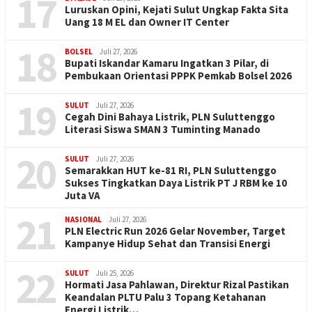
17
Luruskan Opini, Kejati Sulut Ungkap Fakta Sita
Uang 18 M EL dan Owner IT Center
18
BOLSEL
Juli 27, 2026
Bupati Iskandar Kamaru Ingatkan 3 Pilar, di
Pembukaan Orientasi PPPK Pemkab Bolsel 2026
19
SULUT
Juli 27, 2026
Cegah Dini Bahaya Listrik, PLN Suluttenggo
Literasi Siswa SMAN 3 Tuminting Manado
20
SULUT
Juli 27, 2026
Semarakkan HUT ke-81 RI, PLN Suluttenggo
Sukses Tingkatkan Daya Listrik PT J RBM ke 10
Juta VA
21
NASIONAL
Juli 27, 2026
PLN Electric Run 2026 Gelar November, Target
Kampanye Hidup Sehat dan Transisi Energi
22
SULUT
Juli 25, 2026
Hormati Jasa Pahlawan, Direktur Rizal Pastikan
Keandalan PLTU Palu 3 Topang Ketahanan
Energi Listrik…