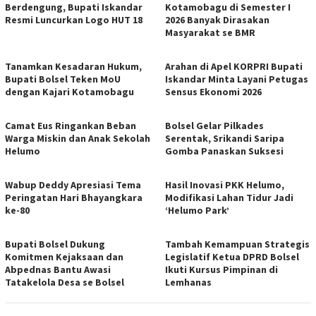
Berdengung, Bupati Iskandar
Kotamobagu di Semester I
Resmi Luncurkan Logo HUT 18
2026 Banyak Dirasakan
Masyarakat se BMR
Tanamkan Kesadaran Hukum,
Arahan di Apel KORPRI Bupati
Bupati Bolsel Teken MoU
Iskandar Minta Layani Petugas
dengan Kajari Kotamobagu
Sensus Ekonomi 2026
Camat Eus Ringankan Beban
Bolsel Gelar Pilkades
Warga Miskin dan Anak Sekolah
Serentak, Srikandi Saripa
Helumo
Gomba Panaskan Suksesi
Wabup Deddy Apresiasi Tema
Hasil Inovasi PKK Helumo,
Peringatan Hari Bhayangkara
Modifikasi Lahan Tidur Jadi
ke-80
‘Helumo Park’
Bupati Bolsel Dukung
Tambah Kemampuan Strategis
Komitmen Kejaksaan dan
Legislatif Ketua DPRD Bolsel
Abpednas Bantu Awasi
Ikuti Kursus Pimpinan di
Tatakelola Desa se Bolsel
Lemhanas