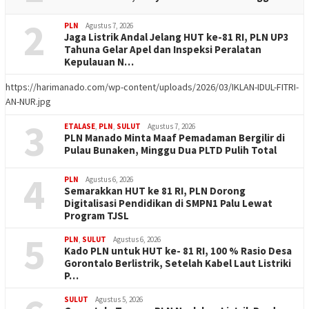
2
PLN
Agustus 7, 2026
Jaga Listrik Andal Jelang HUT ke-81 RI, PLN UP3
Tahuna Gelar Apel dan Inspeksi Peralatan
Kepulauan N…
https://harimanado.com/wp-content/uploads/2026/03/IKLAN-IDUL-FITRI-
AN-NUR.jpg
3
ETALASE
,
PLN
,
SULUT
Agustus 7, 2026
PLN Manado Minta Maaf Pemadaman Bergilir di
Pulau Bunaken, Minggu Dua PLTD Pulih Total
4
PLN
Agustus 6, 2026
Semarakkan HUT ke 81 RI, PLN Dorong
Digitalisasi Pendidikan di SMPN1 Palu Lewat
Program TJSL
5
PLN
,
SULUT
Agustus 6, 2026
Kado PLN untuk HUT ke- 81 RI, 100 % Rasio Desa
Gorontalo Berlistrik, Setelah Kabel Laut Listriki
P…
SULUT
Agustus 5, 2026