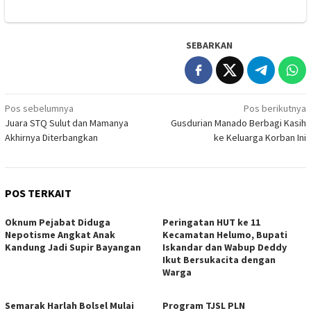
SEBARKAN
Navigasi
Pos sebelumnya
Pos berikutnya
Juara STQ Sulut dan Mamanya
Gusdurian Manado Berbagi Kasih
pos
Akhirnya Diterbangkan
ke Keluarga Korban Ini
POS TERKAIT
Oknum Pejabat Diduga
Peringatan HUT ke 11
Nepotisme Angkat Anak
Kecamatan Helumo, Bupati
Kandung Jadi Supir Bayangan
Iskandar dan Wabup Deddy
Ikut Bersukacita dengan
Warga
Semarak Harlah Bolsel Mulai
Program TJSL PLN