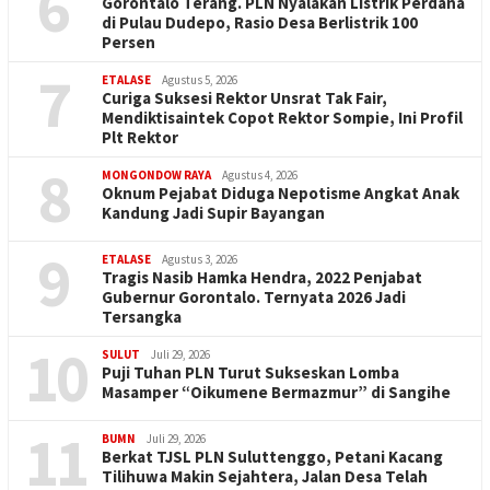
6
Gorontalo Terang. PLN Nyalakan Listrik Perdana
di Pulau Dudepo, Rasio Desa Berlistrik 100
Persen
7
ETALASE
Agustus 5, 2026
Curiga Suksesi Rektor Unsrat Tak Fair,
Mendiktisaintek Copot Rektor Sompie, Ini Profil
Plt Rektor
8
MONGONDOW RAYA
Agustus 4, 2026
Oknum Pejabat Diduga Nepotisme Angkat Anak
Kandung Jadi Supir Bayangan
9
ETALASE
Agustus 3, 2026
Tragis Nasib Hamka Hendra, 2022 Penjabat
Gubernur Gorontalo. Ternyata 2026 Jadi
Tersangka
10
SULUT
Juli 29, 2026
Puji Tuhan PLN Turut Sukseskan Lomba
Masamper “Oikumene Bermazmur” di Sangihe
11
BUMN
Juli 29, 2026
Berkat TJSL PLN Suluttenggo, Petani Kacang
Tilihuwa Makin Sejahtera, Jalan Desa Telah