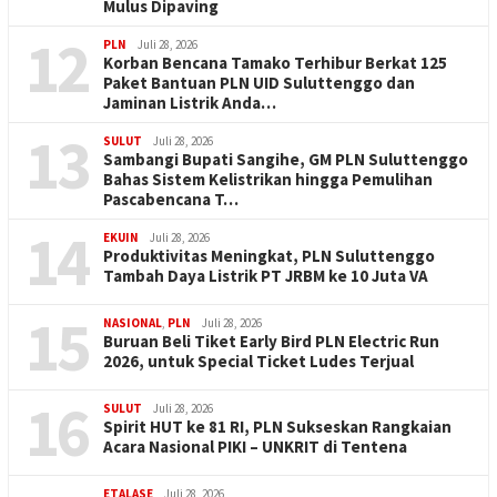
Mulus Dipaving
12
PLN
Juli 28, 2026
Korban Bencana Tamako Terhibur Berkat 125
Paket Bantuan PLN UID Suluttenggo dan
Jaminan Listrik Anda…
13
SULUT
Juli 28, 2026
Sambangi Bupati Sangihe, GM PLN Suluttenggo
Bahas Sistem Kelistrikan hingga Pemulihan
Pascabencana T…
14
EKUIN
Juli 28, 2026
Produktivitas Meningkat, PLN Suluttenggo
Tambah Daya Listrik PT JRBM ke 10 Juta VA
15
NASIONAL
,
PLN
Juli 28, 2026
Buruan Beli Tiket Early Bird PLN Electric Run
2026, untuk Special Ticket Ludes Terjual
16
SULUT
Juli 28, 2026
Spirit HUT ke 81 RI, PLN Sukseskan Rangkaian
Acara Nasional PIKI – UNKRIT di Tentena
ETALASE
Juli 28, 2026