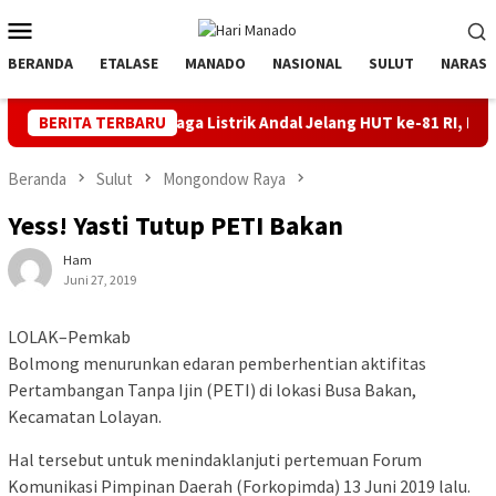
Loncat
Menu
ke
Mobile
konten
BERANDA
ETALASE
MANADO
NASIONAL
SULUT
NARASI
BERITA TERBARU
Jaga Listrik Andal Jelang HUT ke-81 RI, PLN UP3 Tahuna G
Beranda
Sulut
Mongondow Raya
Yess! Yasti Tutup PETI Bakan
Ham
Juni 27, 2019
LOLAK–Pemkab
Bolmong menurunkan edaran pemberhentian aktifitas
Pertambangan Tanpa Ijin (PETI) di lokasi Busa Bakan,
Kecamatan Lolayan.
Hal tersebut untuk menindaklanjuti pertemuan Forum
Komunikasi Pimpinan Daerah (Forkopimda) 13 Juni 2019 lalu.