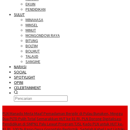
EKUIN
PENDIDIKAN
SULUT
MINAHASA
MINSEL
MINUT
MONGONDOW RAYA
BITUNG
BOLTIM
BOLMUT
TALAUD
SANGIHE
NARASI
SOCIAL
SPOTYLIGHT
OPINI
CELEBTAINMENT
BERITA TERBARU
PLN Manado Minta Maaf Pemadaman Bergilir di Pulau Bunaken, Minggu
Dua PLTD Pulih Total
Semarakkan HUT ke 81 RI, PLN Dorong Digitalisasi
Pendidikan di SMPN1 Palu Lewat Program TJSL
Kado PLN untuk HUT ke-
81 RI, 100 % Rasio Desa Gorontalo Berlistrik, Setelah Kabel Laut Listriki