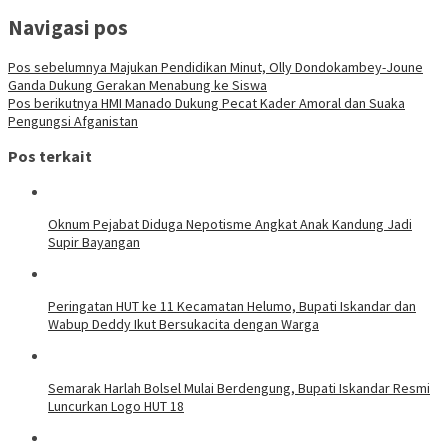
Navigasi pos
Pos sebelumnya
Majukan Pendidikan Minut, Olly Dondokambey-Joune
Ganda Dukung Gerakan Menabung ke Siswa
Pos berikutnya
HMI Manado Dukung Pecat Kader Amoral dan Suaka
Pengungsi Afganistan
Pos terkait
Oknum Pejabat Diduga Nepotisme Angkat Anak Kandung Jadi
Supir Bayangan
Peringatan HUT ke 11 Kecamatan Helumo, Bupati Iskandar dan
Wabup Deddy Ikut Bersukacita dengan Warga
Semarak Harlah Bolsel Mulai Berdengung, Bupati Iskandar Resmi
Luncurkan Logo HUT 18