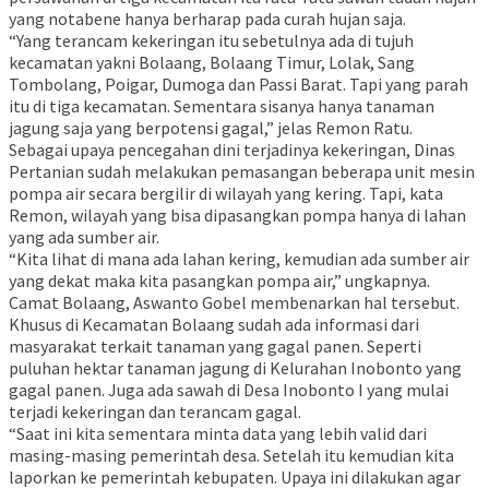
yang notabene hanya berharap pada curah hujan saja.
“Yang terancam kekeringan itu sebetulnya ada di tujuh
kecamatan yakni Bolaang, Bolaang Timur, Lolak, Sang
Tombolang, Poigar, Dumoga dan Passi Barat. Tapi yang parah
itu di tiga kecamatan. Sementara sisanya hanya tanaman
jagung saja yang berpotensi gagal,” jelas Remon Ratu.
Sebagai upaya pencegahan dini terjadinya kekeringan, Dinas
Pertanian sudah melakukan pemasangan beberapa unit mesin
pompa air secara bergilir di wilayah yang kering. Tapi, kata
Remon, wilayah yang bisa dipasangkan pompa hanya di lahan
yang ada sumber air.
“Kita lihat di mana ada lahan kering, kemudian ada sumber air
yang dekat maka kita pasangkan pompa air,” ungkapnya.
Camat Bolaang, Aswanto Gobel membenarkan hal tersebut.
Khusus di Kecamatan Bolaang sudah ada informasi dari
masyarakat terkait tanaman yang gagal panen. Seperti
puluhan hektar tanaman jagung di Kelurahan Inobonto yang
gagal panen. Juga ada sawah di Desa Inobonto I yang mulai
terjadi kekeringan dan terancam gagal.
“Saat ini kita sementara minta data yang lebih valid dari
masing-masing pemerintah desa. Setelah itu kemudian kita
laporkan ke pemerintah kebupaten. Upaya ini dilakukan agar