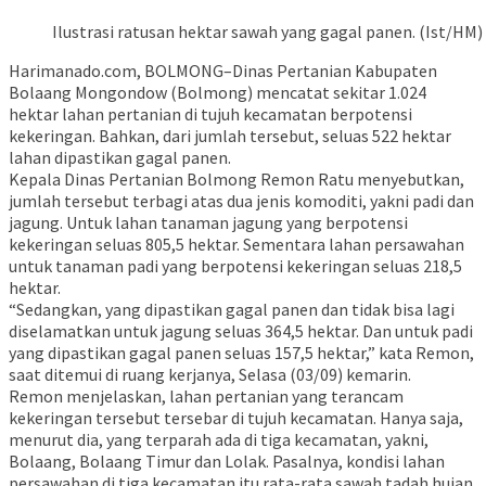
Ilustrasi ratusan hektar sawah yang gagal panen. (Ist/HM)
Harimanado.com, BOLMONG–Dinas Pertanian Kabupaten
Bolaang Mongondow (Bolmong) mencatat sekitar 1.024
hektar lahan pertanian di tujuh kecamatan berpotensi
kekeringan. Bahkan, dari jumlah tersebut, seluas 522 hektar
lahan dipastikan gagal panen.
Kepala Dinas Pertanian Bolmong Remon Ratu menyebutkan,
jumlah tersebut terbagi atas dua jenis komoditi, yakni padi dan
jagung. Untuk lahan tanaman jagung yang berpotensi
kekeringan seluas 805,5 hektar. Sementara lahan persawahan
untuk tanaman padi yang berpotensi kekeringan seluas 218,5
hektar.
“Sedangkan, yang dipastikan gagal panen dan tidak bisa lagi
diselamatkan untuk jagung seluas 364,5 hektar. Dan untuk padi
yang dipastikan gagal panen seluas 157,5 hektar,” kata Remon,
saat ditemui di ruang kerjanya, Selasa (03/09) kemarin.
Remon menjelaskan, lahan pertanian yang terancam
kekeringan tersebut tersebar di tujuh kecamatan. Hanya saja,
menurut dia, yang terparah ada di tiga kecamatan, yakni,
Bolaang, Bolaang Timur dan Lolak. Pasalnya, kondisi lahan
persawahan di tiga kecamatan itu rata-rata sawah tadah hujan