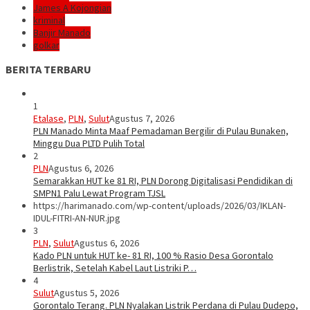
James A Kojongian
kriminal
Banjir Manado
golkar
BERITA TERBARU
1
Etalase
,
PLN
,
Sulut
Agustus 7, 2026
PLN Manado Minta Maaf Pemadaman Bergilir di Pulau Bunaken,
Minggu Dua PLTD Pulih Total
2
PLN
Agustus 6, 2026
Semarakkan HUT ke 81 RI, PLN Dorong Digitalisasi Pendidikan di
SMPN1 Palu Lewat Program TJSL
https://harimanado.com/wp-content/uploads/2026/03/IKLAN-
IDUL-FITRI-AN-NUR.jpg
3
PLN
,
Sulut
Agustus 6, 2026
Kado PLN untuk HUT ke- 81 RI, 100 % Rasio Desa Gorontalo
Berlistrik, Setelah Kabel Laut Listriki P…
4
Sulut
Agustus 5, 2026
Gorontalo Terang. PLN Nyalakan Listrik Perdana di Pulau Dudepo,