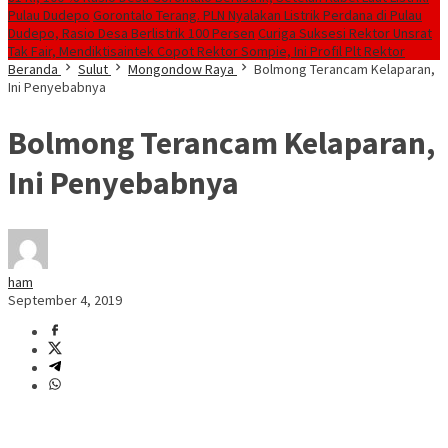
Pulau Dudepo
Gorontalo Terang. PLN Nyalakan Listrik Perdana di Pulau
Dudepo, Rasio Desa Berlistrik 100 Persen
Curiga Suksesi Rektor Unsrat
Tak Fair, Mendiktisaintek Copot Rektor Sompie, Ini Profil Plt Rektor
Beranda
Sulut
Mongondow Raya
Bolmong Terancam Kelaparan,
Ini Penyebabnya
Bolmong Terancam Kelaparan,
Ini Penyebabnya
ham
September 4, 2019