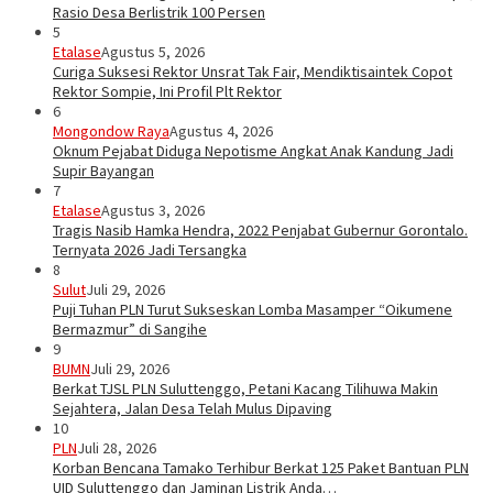
Rasio Desa Berlistrik 100 Persen
5
Etalase
Agustus 5, 2026
Curiga Suksesi Rektor Unsrat Tak Fair, Mendiktisaintek Copot
Rektor Sompie, Ini Profil Plt Rektor
6
Mongondow Raya
Agustus 4, 2026
Oknum Pejabat Diduga Nepotisme Angkat Anak Kandung Jadi
Supir Bayangan
7
Etalase
Agustus 3, 2026
Tragis Nasib Hamka Hendra, 2022 Penjabat Gubernur Gorontalo.
Ternyata 2026 Jadi Tersangka
8
Sulut
Juli 29, 2026
Puji Tuhan PLN Turut Sukseskan Lomba Masamper “Oikumene
Bermazmur” di Sangihe
9
BUMN
Juli 29, 2026
Berkat TJSL PLN Suluttenggo, Petani Kacang Tilihuwa Makin
Sejahtera, Jalan Desa Telah Mulus Dipaving
10
PLN
Juli 28, 2026
Korban Bencana Tamako Terhibur Berkat 125 Paket Bantuan PLN
UID Suluttenggo dan Jaminan Listrik Anda…