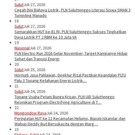
Sulut
Juli 27, 2026
Cegah Dini Bahaya Listrik, PLN Suluttenggo Literasi Siswa SMAN 3
Tuminting Manado
18
Sulut
Juli 27, 2026
Semarakkan HUT ke-81 RI, PLN Suluttenggo Sukses Tingkatkan
Daya Listrik PT J RBM ke 10 Juta VA
19
Nasional
Juli 27, 2026
PLN Electric Run 2026 Gelar November, Target Kampanye Hidup
Sehat dan Transisi Energi
20
Sulut
Juli 25, 2026
Hormati Jasa Pahlawan, Direktur Rizal Pastikan Keandalan PLTU
Palu 3 Topang Ketahanan Energi Listrik…
21
Sulut
Juli 24, 2026
Topang Usaha Petani Bunga Krisan, PLN UID Suluttenggo
Resmikan Program Electrifying Agriculture di T…
22
Mongondow Raya
Juli 24, 2026
Peringatan HUT ke 11 Kecamatan Helumo, Bupati Iskandar dan
Wabup Deddy Ikut Bersukacita dengan Warg…
23
Etalase
,
Sulut
Juli 24, 2026