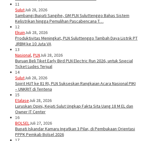
11
Sulut
Juli 28, 2026
Sambangi Bupati Sangihe, GM PLN Suluttenggo Bahas Sistem
Kelistrikan hingga Pemulihan Pascabencana T…
12
Ekuin
Juli 28, 2026
Produktivitas Meningkat, PLN Suluttenggo Tambah Daya Listrik PT
JRBM ke 10 Juta VA
13
Nasional
,
PLN
Juli 28, 2026
Buruan Beli Tiket Early Bird PLN Electric Run 2026, untuk Special
Ticket Ludes Terjual
14
Sulut
Juli 28, 2026
Spirit HUT ke 81 RI, PLN Sukseskan Rangkaian Acara Nasional PIKI
– UNKRIT di Tentena
15
Etalase
Juli 28, 2026
Luruskan Opini, Kejati Sulut Ungkap Fakta Sita Uang 18 M EL dan
Owner IT Center
16
BOLSEL
Juli 27, 2026
Bupati Iskandar Kamaru Ingatkan 3 Pilar, di Pembukaan Orientasi
PPPK Pemkab Bolsel 2026
17