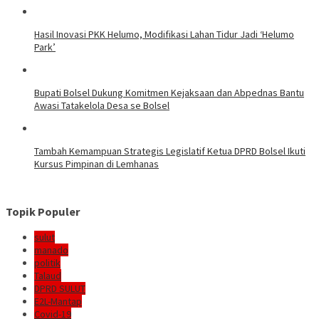
Hasil Inovasi PKK Helumo, Modifikasi Lahan Tidur Jadi ‘Helumo
Park’
Bupati Bolsel Dukung Komitmen Kejaksaan dan Abpednas Bantu
Awasi Tatakelola Desa se Bolsel
Tambah Kemampuan Strategis Legislatif Ketua DPRD Bolsel Ikuti
Kursus Pimpinan di Lemhanas
Topik Populer
sulut
manado
politik
Talaud
DPRD SULUT
E2L-Mantap
Covid-19