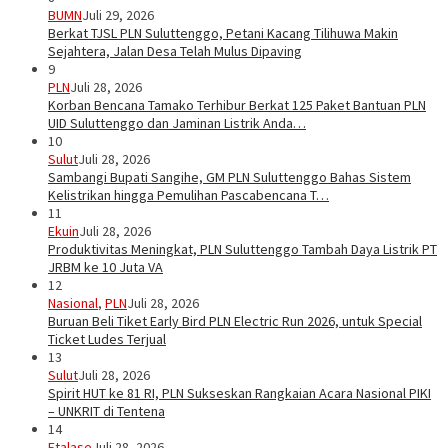
BUMN
Juli 29, 2026
Berkat TJSL PLN Suluttenggo, Petani Kacang Tilihuwa Makin
Sejahtera, Jalan Desa Telah Mulus Dipaving
9
PLN
Juli 28, 2026
Korban Bencana Tamako Terhibur Berkat 125 Paket Bantuan PLN
UID Suluttenggo dan Jaminan Listrik Anda…
10
Sulut
Juli 28, 2026
Sambangi Bupati Sangihe, GM PLN Suluttenggo Bahas Sistem
Kelistrikan hingga Pemulihan Pascabencana T…
11
Ekuin
Juli 28, 2026
Produktivitas Meningkat, PLN Suluttenggo Tambah Daya Listrik PT
JRBM ke 10 Juta VA
12
Nasional
,
PLN
Juli 28, 2026
Buruan Beli Tiket Early Bird PLN Electric Run 2026, untuk Special
Ticket Ludes Terjual
13
Sulut
Juli 28, 2026
Spirit HUT ke 81 RI, PLN Sukseskan Rangkaian Acara Nasional PIKI
– UNKRIT di Tentena
14
Etalase
Juli 28, 2026