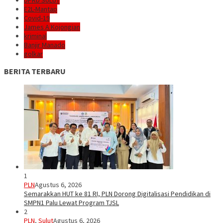
DPRD SULUT
E2L-Mantap
Covid-19
James A Kojongian
kriminal
Banjir Manado
golkar
BERITA TERBARU
1
PLN
Agustus 6, 2026
Semarakkan HUT ke 81 RI, PLN Dorong Digitalisasi Pendidikan di
SMPN1 Palu Lewat Program TJSL
2
PLN
,
Sulut
Agustus 6, 2026