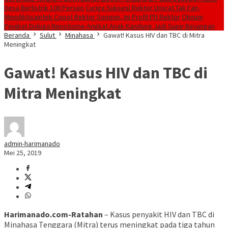
Desa Berlistrik 100 Persen
Curiga Suksesi Rektor Unsrat Tak Fair,
Mendiktisaintek Copot Rektor Sompie, Ini Profil Plt Rektor
Oknum
Pejabat Diduga Nepotisme Angkat Anak Kandung Jadi Supir Bayangan
Beranda
Sulut
Minahasa
Gawat! Kasus HIV dan TBC di Mitra
Meningkat
Gawat! Kasus HIV dan TBC di
Mitra Meningkat
admin-harimanado
Mei 25, 2019
Harimanado.com-Ratahan
– Kasus penyakit HIV dan TBC di
Minahasa Tenggara (Mitra) terus meningkat pada tiga tahun