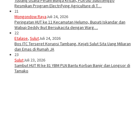
Topang Usaha Petani Bunga Krisan, PLN UID Suluttenggo
Resmikan Program Electrifying Agriculture di T…
21
Mongondow Raya
Juli 24, 2026
Peringatan HUT ke 11 Kecamatan Helumo, Bupati Iskandar dan
Wabup Deddy Ikut Bersukacita dengan Warg…
22
Etalase
,
Sulut
Juli 24, 2026
Bos ITC Terseret Korupsi Tambang, Kejati Sulut Sita Uang Miliaran
dan Emas di Rumah JA
23
Sulut
Juli 23, 2026
Sambut HUT RI ke 81 YBM PLN Bantu Korban Banjir dan Longsor di
Tamako