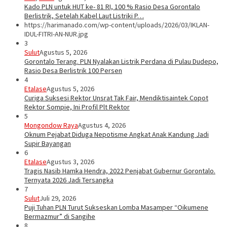
Kado PLN untuk HUT ke- 81 RI, 100 % Rasio Desa Gorontalo
Berlistrik, Setelah Kabel Laut Listriki P…
https://harimanado.com/wp-content/uploads/2026/03/IKLAN-
IDUL-FITRI-AN-NUR.jpg
3
Sulut
Agustus 5, 2026
Gorontalo Terang. PLN Nyalakan Listrik Perdana di Pulau Dudepo,
Rasio Desa Berlistrik 100 Persen
4
Etalase
Agustus 5, 2026
Curiga Suksesi Rektor Unsrat Tak Fair, Mendiktisaintek Copot
Rektor Sompie, Ini Profil Plt Rektor
5
Mongondow Raya
Agustus 4, 2026
Oknum Pejabat Diduga Nepotisme Angkat Anak Kandung Jadi
Supir Bayangan
6
Etalase
Agustus 3, 2026
Tragis Nasib Hamka Hendra, 2022 Penjabat Gubernur Gorontalo.
Ternyata 2026 Jadi Tersangka
7
Sulut
Juli 29, 2026
Puji Tuhan PLN Turut Sukseskan Lomba Masamper “Oikumene
Bermazmur” di Sangihe
8