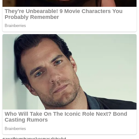
gawat
hiv
mitra
puskesma
sakit
sulut