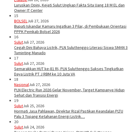
Luruskan Opini, Kejati Sulut Ungkap Fakta Sita Uang 18 M EL dan
Owner IT Center
15
BOLSEL
Juli 27, 2026
Bupati Iskandar Kamaru Ingatkan 3 Pilar, di Pembukaan Orientasi
PPPK Pemkab Bolsel 2026
16
Sulut
Juli 27, 2026
Cegah Dini Bahaya Listrik, PLN Suluttenggo Literasi Siswa SMAN 3
Tuminting Manado
17
Sulut
Juli 27, 2026
Semarakkan HUT ke-81 RI, PLN Suluttenggo Sukses Tingkatkan
Daya Listrik PT J RBM ke 10 Juta VA
18
Nasional
Juli 27, 2026
PLN Electric Run 2026 Gelar November, Target Kampanye Hidup
Sehat dan Transisi Energi
19
Sulut
Juli 25, 2026
Hormati Jasa Pahlawan, Direktur Rizal Pastikan Keandalan PLTU
Palu 3 Topang Ketahanan Energi Listrik…
20
Sulut
Juli 24, 2026