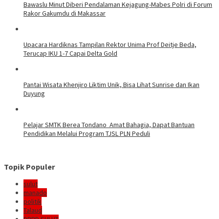
Bawaslu Minut Diberi Pendalaman Kejagung-Mabes Polri di Forum
Rakor Gakumdu di Makassar
Upacara Hardiknas Tampilan Rektor Unima Prof Deitje Beda,
Terucap IKU 1-7 Capai Delta Gold
Pantai Wisata Khenjiro Liktim Unik, Bisa Lihat Sunrise dan Ikan
Duyung
Pelajar SMTK Berea Tondano Amat Bahagia, Dapat Bantuan
Pendidikan Melalui Program TJSL PLN Peduli
Topik Populer
sulut
manado
politik
Talaud