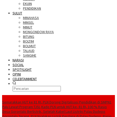
EKUIN
PENDIDIKAN
SULUT
MINAHASA
MINSEL
MINUT
MONGONDOW RAYA
BITUNG
BOLTIM
BOLMUT
TALAUD
SANGIHE
NARASI
SOCIAL
SPOTYLIGHT
OPINI
CELEBTAINMENT
BERITA TERBARU
Semarakkan HUT ke 81 RI, PLN Dorong Digitalisasi Pendidikan di SMPN1
Palu Lewat Program TJSL
Kado PLN untuk HUT ke- 81 RI, 100 % Rasio
Desa Gorontalo Berlistrik, Setelah Kabel Laut Listriki Pulau Dudepo
Gorontalo Terang. PLN Nyalakan Listrik Perdana di Pulau Dudepo, Rasio