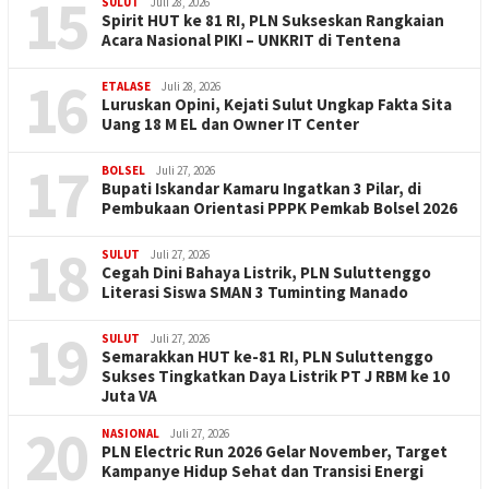
15
SULUT
Juli 28, 2026
Spirit HUT ke 81 RI, PLN Sukseskan Rangkaian
Acara Nasional PIKI – UNKRIT di Tentena
16
ETALASE
Juli 28, 2026
Luruskan Opini, Kejati Sulut Ungkap Fakta Sita
Uang 18 M EL dan Owner IT Center
17
BOLSEL
Juli 27, 2026
Bupati Iskandar Kamaru Ingatkan 3 Pilar, di
Pembukaan Orientasi PPPK Pemkab Bolsel 2026
18
SULUT
Juli 27, 2026
Cegah Dini Bahaya Listrik, PLN Suluttenggo
Literasi Siswa SMAN 3 Tuminting Manado
19
SULUT
Juli 27, 2026
Semarakkan HUT ke-81 RI, PLN Suluttenggo
Sukses Tingkatkan Daya Listrik PT J RBM ke 10
Juta VA
20
NASIONAL
Juli 27, 2026
PLN Electric Run 2026 Gelar November, Target
Kampanye Hidup Sehat dan Transisi Energi