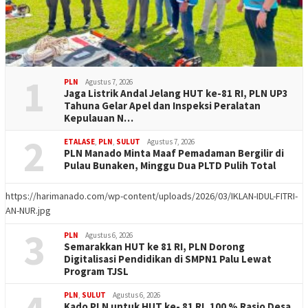
1
PLN
Agustus 7, 2026
Jaga Listrik Andal Jelang HUT ke-81 RI, PLN UP3
Tahuna Gelar Apel dan Inspeksi Peralatan
Kepulauan N…
2
ETALASE
,
PLN
,
SULUT
Agustus 7, 2026
PLN Manado Minta Maaf Pemadaman Bergilir di
Pulau Bunaken, Minggu Dua PLTD Pulih Total
https://harimanado.com/wp-content/uploads/2026/03/IKLAN-IDUL-FITRI-
AN-NUR.jpg
3
PLN
Agustus 6, 2026
Semarakkan HUT ke 81 RI, PLN Dorong
Digitalisasi Pendidikan di SMPN1 Palu Lewat
Program TJSL
PLN
,
SULUT
Agustus 6, 2026
Kado PLN untuk HUT ke- 81 RI, 100 % Rasio Desa