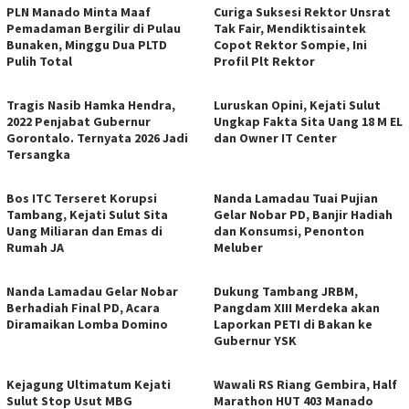
PLN Manado Minta Maaf
Curiga Suksesi Rektor Unsrat
Pemadaman Bergilir di Pulau
Tak Fair, Mendiktisaintek
Bunaken, Minggu Dua PLTD
Copot Rektor Sompie, Ini
Pulih Total
Profil Plt Rektor
Tragis Nasib Hamka Hendra,
Luruskan Opini, Kejati Sulut
2022 Penjabat Gubernur
Ungkap Fakta Sita Uang 18 M EL
Gorontalo. Ternyata 2026 Jadi
dan Owner IT Center
Tersangka
Bos ITC Terseret Korupsi
Nanda Lamadau Tuai Pujian
Tambang, Kejati Sulut Sita
Gelar Nobar PD, Banjir Hadiah
Uang Miliaran dan Emas di
dan Konsumsi, Penonton
Rumah JA
Meluber
Nanda Lamadau Gelar Nobar
Dukung Tambang JRBM,
Berhadiah Final PD, Acara
Pangdam XIII Merdeka akan
Diramaikan Lomba Domino
Laporkan PETI di Bakan ke
Gubernur YSK
Kejagung Ultimatum Kejati
Wawali RS Riang Gembira, Half
Sulut Stop Usut MBG
Marathon HUT 403 Manado