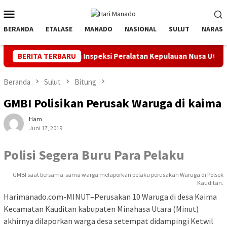
Loncat
Menu
ke
Mobile
konten
BERANDA
ETALASE
MANADO
NASIONAL
SULUT
NARASI
 Apel dan Inspeksi Peralatan Kepulauan Nusa Utara
BERITA TERBARU
PLN Ma
Beranda
Sulut
Bitung
GMBI Polisikan Perusak Waruga di kaima
Ham
Juni 17, 2019
Polisi Segera Buru Para Pelaku
GMBI saat bersama-sama warga melaporkan pelaku perusakan Waruga di Polsek
Kauditan.
Harimanado.com-MINUT–Perusakan 10 Waruga di desa Kaima
Kecamatan Kauditan kabupaten Minahasa Utara (Minut)
akhirnya dilaporkan warga desa setempat didampingi Ketwil