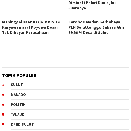
Diminati Pelari Dunia, Ini
Juaranya
Meninggal saat Kerja, BPJS TK
Terobos Medan Berbahaya,
Karyawan asal Poyowa Besar
PLN Suluttenggo Sukses Aliri
Tak Dibayar Perusahaan
99,56 % Desa di Sulut
TOPIK POPULER
SULUT
MANADO
POLITIK
TALAUD
DPRD SULUT