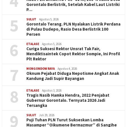
4
Gorontalo Berlistrik, Setelah Kabel Laut Listriki
P…
5
SULUT
Agustus 5, 2026
Gorontalo Terang. PLN Nyalakan Listrik Perdana
di Pulau Dudepo, Rasio Desa Berlistrik 100
Persen
6
ETALASE
Agustus 5, 2026
Curiga Suksesi Rektor Unsrat Tak Fair,
Mendiktisaintek Copot Rektor Sompie, Ini Profil
Plt Rektor
7
MONGONDOW RAYA
Agustus 4, 2026
Oknum Pejabat Diduga Nepotisme Angkat Anak
Kandung Jadi Supir Bayangan
8
ETALASE
Agustus 3, 2026
Tragis Nasib Hamka Hendra, 2022 Penjabat
Gubernur Gorontalo. Ternyata 2026 Jadi
Tersangka
9
SULUT
Juli 29, 2026
Puji Tuhan PLN Turut Sukseskan Lomba
Masamper “Oikumene Bermazmur” di Sangihe