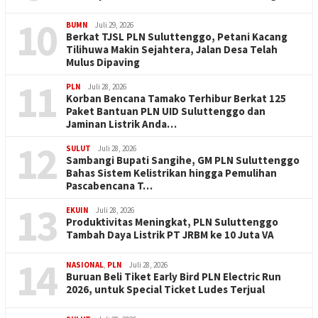
10
BUMN
Juli 29, 2026
Berkat TJSL PLN Suluttenggo, Petani Kacang
Tilihuwa Makin Sejahtera, Jalan Desa Telah
Mulus Dipaving
11
PLN
Juli 28, 2026
Korban Bencana Tamako Terhibur Berkat 125
Paket Bantuan PLN UID Suluttenggo dan
Jaminan Listrik Anda…
12
SULUT
Juli 28, 2026
Sambangi Bupati Sangihe, GM PLN Suluttenggo
Bahas Sistem Kelistrikan hingga Pemulihan
Pascabencana T…
13
EKUIN
Juli 28, 2026
Produktivitas Meningkat, PLN Suluttenggo
Tambah Daya Listrik PT JRBM ke 10 Juta VA
14
NASIONAL
,
PLN
Juli 28, 2026
Buruan Beli Tiket Early Bird PLN Electric Run
2026, untuk Special Ticket Ludes Terjual