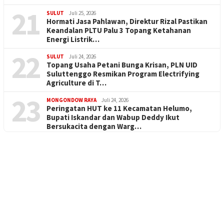
21
SULUT
Juli 25, 2026
Hormati Jasa Pahlawan, Direktur Rizal Pastikan
Keandalan PLTU Palu 3 Topang Ketahanan
Energi Listrik…
22
SULUT
Juli 24, 2026
Topang Usaha Petani Bunga Krisan, PLN UID
Suluttenggo Resmikan Program Electrifying
Agriculture di T…
23
MONGONDOW RAYA
Juli 24, 2026
Peringatan HUT ke 11 Kecamatan Helumo,
Bupati Iskandar dan Wabup Deddy Ikut
Bersukacita dengan Warg…