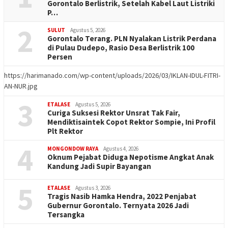
Gorontalo Berlistrik, Setelah Kabel Laut Listriki
P…
2
SULUT
Agustus 5, 2026
Gorontalo Terang. PLN Nyalakan Listrik Perdana
di Pulau Dudepo, Rasio Desa Berlistrik 100
Persen
https://harimanado.com/wp-content/uploads/2026/03/IKLAN-IDUL-FITRI-
AN-NUR.jpg
3
ETALASE
Agustus 5, 2026
Curiga Suksesi Rektor Unsrat Tak Fair,
Mendiktisaintek Copot Rektor Sompie, Ini Profil
Plt Rektor
4
MONGONDOW RAYA
Agustus 4, 2026
Oknum Pejabat Diduga Nepotisme Angkat Anak
Kandung Jadi Supir Bayangan
5
ETALASE
Agustus 3, 2026
Tragis Nasib Hamka Hendra, 2022 Penjabat
Gubernur Gorontalo. Ternyata 2026 Jadi
Tersangka