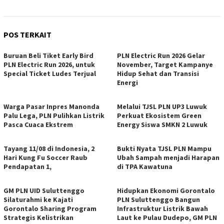
POS TERKAIT
Buruan Beli Tiket Early Bird
PLN Electric Run 2026 Gelar
PLN Electric Run 2026, untuk
November, Target Kampanye
Special Ticket Ludes Terjual
Hidup Sehat dan Transisi
Energi
Warga Pasar Inpres Manonda
Melalui TJSL PLN UP3 Luwuk
Palu Lega, PLN Pulihkan Listrik
Perkuat Ekosistem Green
Pasca Cuaca Ekstrem
Energy Siswa SMKN 2 Luwuk
Tayang 11/08 di Indonesia, 2
Bukti Nyata TJSL PLN Mampu
Hari Kung Fu Soccer Raub
Ubah Sampah menjadi Harapan
Pendapatan 1,
di TPA Kawatuna
GM PLN UID Suluttenggo
Hidupkan Ekonomi Gorontalo
Silaturahmi ke Kajati
PLN Suluttenggo Bangun
Gorontalo Sharing Program
Infrastruktur Listrik Bawah
Strategis Kelistrikan
Laut ke Pulau Dudepo, GM PLN