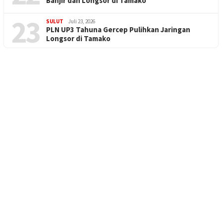
Banjir dan Longsor di Tamako
23
SULUT
Juli 23, 2026
PLN UP3 Tahuna Gercep Pulihkan Jaringan
Longsor di Tamako