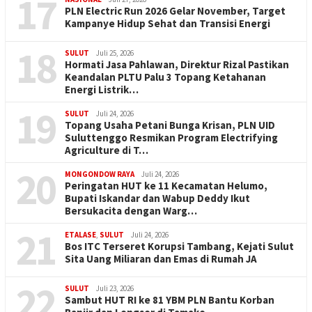
17
PLN Electric Run 2026 Gelar November, Target
Kampanye Hidup Sehat dan Transisi Energi
18
SULUT
Juli 25, 2026
Hormati Jasa Pahlawan, Direktur Rizal Pastikan
Keandalan PLTU Palu 3 Topang Ketahanan
Energi Listrik…
19
SULUT
Juli 24, 2026
Topang Usaha Petani Bunga Krisan, PLN UID
Suluttenggo Resmikan Program Electrifying
Agriculture di T…
20
MONGONDOW RAYA
Juli 24, 2026
Peringatan HUT ke 11 Kecamatan Helumo,
Bupati Iskandar dan Wabup Deddy Ikut
Bersukacita dengan Warg…
21
ETALASE
,
SULUT
Juli 24, 2026
Bos ITC Terseret Korupsi Tambang, Kejati Sulut
Sita Uang Miliaran dan Emas di Rumah JA
22
SULUT
Juli 23, 2026
Sambut HUT RI ke 81 YBM PLN Bantu Korban