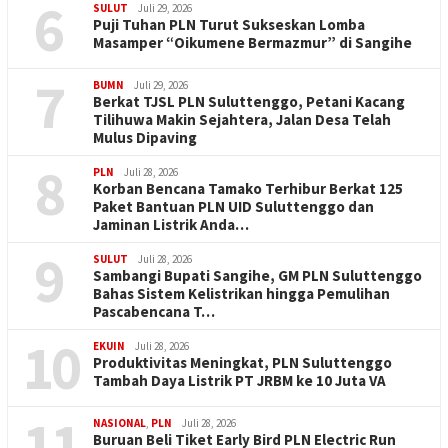
6
SULUT
Juli 29, 2026
Puji Tuhan PLN Turut Sukseskan Lomba
Masamper “Oikumene Bermazmur” di Sangihe
7
BUMN
Juli 29, 2026
Berkat TJSL PLN Suluttenggo, Petani Kacang
Tilihuwa Makin Sejahtera, Jalan Desa Telah
Mulus Dipaving
8
PLN
Juli 28, 2026
Korban Bencana Tamako Terhibur Berkat 125
Paket Bantuan PLN UID Suluttenggo dan
Jaminan Listrik Anda…
9
SULUT
Juli 28, 2026
Sambangi Bupati Sangihe, GM PLN Suluttenggo
Bahas Sistem Kelistrikan hingga Pemulihan
Pascabencana T…
10
EKUIN
Juli 28, 2026
Produktivitas Meningkat, PLN Suluttenggo
Tambah Daya Listrik PT JRBM ke 10 Juta VA
11
NASIONAL
,
PLN
Juli 28, 2026
Buruan Beli Tiket Early Bird PLN Electric Run