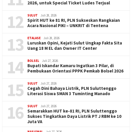
2026, untuk Special Ticket Ludes Terjual
12
SULUT
Juli 28, 2026
Spirit HUT ke 81 RI, PLN Sukseskan Rangkaian
Acara Nasional PIKI – UNKRIT di Tentena
13
ETALASE
Juli 28, 2026
Luruskan Opini, Kejati Sulut Ungkap Fakta Sita
Uang 18 M EL dan Owner IT Center
14
BOLSEL
Juli 27, 2026
Bupati Iskandar Kamaru Ingatkan 3 Pilar, di
Pembukaan Orientasi PPPK Pemkab Bolsel 2026
15
SULUT
Juli 27, 2026
Cegah Dini Bahaya Listrik, PLN Suluttenggo
Literasi Siswa SMAN 3 Tuminting Manado
16
SULUT
Juli 27, 2026
Semarakkan HUT ke-81 RI, PLN Suluttenggo
Sukses Tingkatkan Daya Listrik PT J RBM ke 10
Juta VA
NASIONAL
Juli 27, 2026