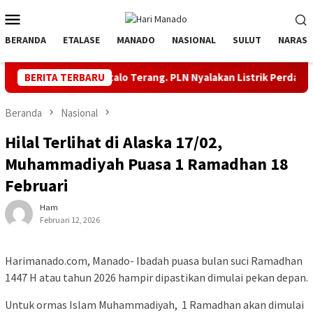
Loncat
Menu
ke
Mobile
konten
BERANDA
ETALASE
MANADO
NASIONAL
SULUT
NARASI
Gorontalo Terang. PLN Nyalakan Listrik Perdana di Pulau Dud
BERITA TERBARU
Beranda
Nasional
Hilal Terlihat di Alaska 17/02,
Muhammadiyah Puasa 1 Ramadhan 18
Februari
Ham
Februari 12, 2026
Harimanado.com, Manado- Ibadah puasa bulan suci Ramadhan
1447 H atau tahun 2026 hampir dipastikan dimulai pekan depan.
Untuk ormas Islam Muhammadiyah, 1 Ramadhan akan dimulai