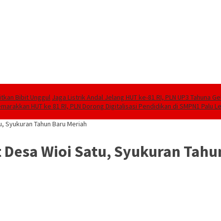
tkan Bibit Unggul
Jaga Listrik Andal Jelang HUT ke-81 RI, PLN UP3 Tahuna G
marakkan HUT ke 81 RI, PLN Dorong Digitalisasi Pendidikan di SMPN1 Palu 
tu, Syukuran Tahun Baru Meriah
t Desa Wioi Satu, Syukuran Tahu