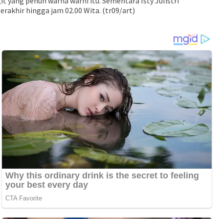
 yang penuh warna warni itu. Sementara Isty Julistri
rakhir hingga jam 02.00 Wita. (tr09/art)