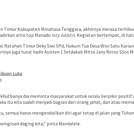
 Timur Kabupaten Minahasa Tenggara, akhirnya merasa terhibur.
dirkan artis top Manado Isty Julistri. Kegiatan bertempat, di h
at Ratahan Timur Deky Siwi SPd, Hukum Tua Desa Wioi Satu Kariani
ya juga turut hadir Asisten 1 Setdakab Mitra Jany Roros SSos M
ibuan Luka
k
utbanya dia meminta masyarakat untuk selalu berpikir positif dan
ka itu kita sudah menjadi bagian dari orang jahat, dan atau mema
itu, semua harus mengendalikan diri agar tetap di jalan yang Tuha
keinginan daging kita,” pinta Mandalele.