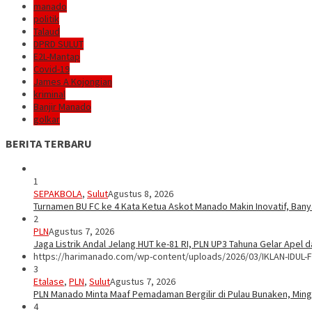
manado
politik
Talaud
DPRD SULUT
E2L-Mantap
Covid-19
James A Kojongian
kriminal
Banjir Manado
golkar
BERITA TERBARU
1
SEPAKBOLA
,
Sulut
Agustus 8, 2026
Turnamen BU FC ke 4 Kata Ketua Askot Manado Makin Inovatif, Bany
2
PLN
Agustus 7, 2026
Jaga Listrik Andal Jelang HUT ke-81 RI, PLN UP3 Tahuna Gelar Apel
https://harimanado.com/wp-content/uploads/2026/03/IKLAN-IDUL-F
3
Etalase
,
PLN
,
Sulut
Agustus 7, 2026
PLN Manado Minta Maaf Pemadaman Bergilir di Pulau Bunaken, Mingg
4