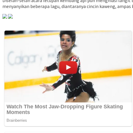
Diselah-selah acara letupan kembang api pun menghiasi langit 
menyanyikan beberapa lagu, diantaranya cincin kaweng, ampas kel