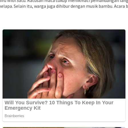
biru Wioi Satu. Ratusan mata cukup menikmati pemandangan langit
apa. Selain itu, warga juga dihibur dengan musik bambu. Acara be