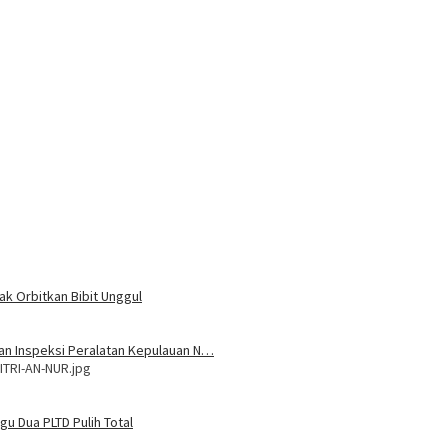
ak Orbitkan Bibit Unggul
 dan Inspeksi Peralatan Kepulauan N…
ITRI-AN-NUR.jpg
u Dua PLTD Pulih Total