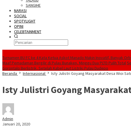
TALAUD
SANGIHE
NARASI
SOCIAL
SPOTYLIGHT
OPINI
CELEBTAINMENT
BERITA TERBARU
Turnamen BU FC ke 4 Kata Ketua Askot Manado Makin Inovatif, Banyak Orbi
Maaf Pemadaman Bergilir di Pulau Bunaken, Minggu Dua PLTD Pulih Total
Se
Gorontalo Berlistrik, Setelah Kabel Laut Listriki Pulau Dudepo
Beranda
Internasional
Isty Julistri Goyang Masyarakat Desa Wioi Sa
Isty Julistri Goyang Masyaraka
Admin
Januari 20, 2020