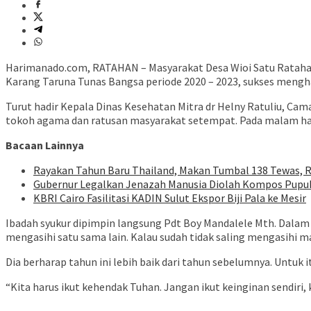
Harimanado.com, RATAHAN – Masyarakat Desa Wioi Satu Ratahan
Karang Taruna Tunas Bangsa periode 2020 – 2023, sukses mengha
Turut hadir Kepala Dinas Kesehatan Mitra dr Helny Ratuliu, Cam
tokoh agama dan ratusan masyarakat setempat. Pada malam harin
Bacaan Lainnya
Rayakan Tahun Baru Thailand, Makan Tumbal 138 Tewas, R
Gubernur Legalkan Jenazah Manusia Diolah Kompos Pupu
KBRI Cairo Fasilitasi KADIN Sulut Ekspor Biji Pala ke Mesir
Ibadah syukur dipimpin langsung Pdt Boy Mandalele Mth. Dalam kh
mengasihi satu sama lain. Kalau sudah tidak saling mengasihi ma
Dia berharap tahun ini lebih baik dari tahun sebelumnya. Untuk 
“Kita harus ikut kehendak Tuhan. Jangan ikut keinginan sendiri, 