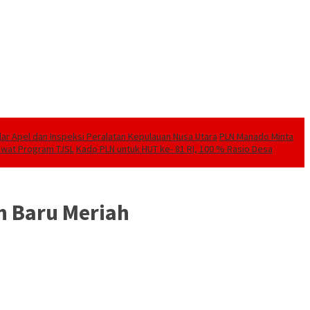
elar Apel dan Inspeksi Peralatan Kepulauan Nusa Utara
PLN Manado Minta
Lewat Program TJSL
Kado PLN untuk HUT ke- 81 RI, 100 % Rasio Desa
n Baru Meriah