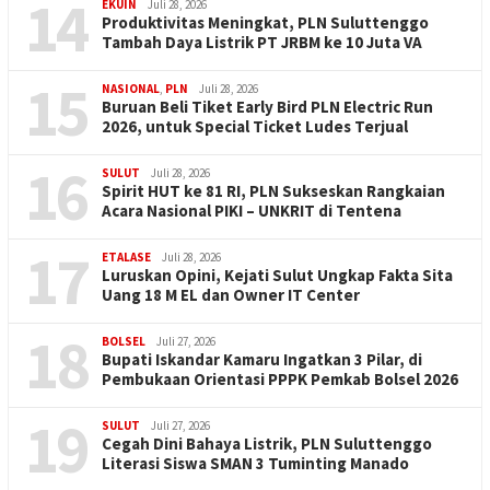
14
EKUIN
Juli 28, 2026
Produktivitas Meningkat, PLN Suluttenggo
Tambah Daya Listrik PT JRBM ke 10 Juta VA
15
NASIONAL
,
PLN
Juli 28, 2026
Buruan Beli Tiket Early Bird PLN Electric Run
2026, untuk Special Ticket Ludes Terjual
16
SULUT
Juli 28, 2026
Spirit HUT ke 81 RI, PLN Sukseskan Rangkaian
Acara Nasional PIKI – UNKRIT di Tentena
17
ETALASE
Juli 28, 2026
Luruskan Opini, Kejati Sulut Ungkap Fakta Sita
Uang 18 M EL dan Owner IT Center
18
BOLSEL
Juli 27, 2026
Bupati Iskandar Kamaru Ingatkan 3 Pilar, di
Pembukaan Orientasi PPPK Pemkab Bolsel 2026
19
SULUT
Juli 27, 2026
Cegah Dini Bahaya Listrik, PLN Suluttenggo
Literasi Siswa SMAN 3 Tuminting Manado