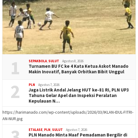
1
SEPAKBOLA
,
SULUT
Agustus 8, 2026
Turnamen BU FC ke 4 Kata Ketua Askot Manado
Makin Inovatif, Banyak Orbitkan Bibit Unggul
2
PLN
Agustus 7, 2026
Jaga Listrik Andal Jelang HUT ke-81 RI, PLN UP3
Tahuna Gelar Apel dan Inspeksi Peralatan
Kepulauan N…
https://harimanado.com/wp-content/uploads/2026/03/IKLAN-IDUL-FITRI-
AN-NUR.jpg
3
ETALASE
,
PLN
,
SULUT
Agustus 7, 2026
PLN Manado Minta Maaf Pemadaman Bergilir di