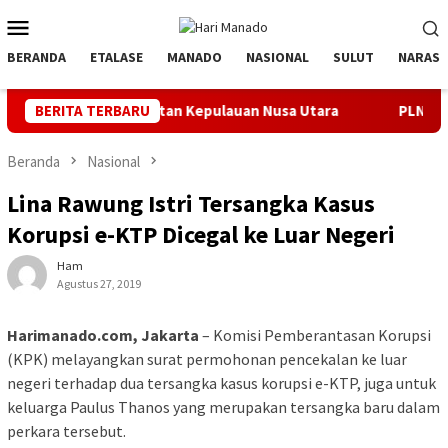
Loncat
Menu
ke
Mobile
konten
BERANDA
ETALASE
MANADO
NASIONAL
SULUT
NARASI
si Peralatan Kepulauan Nusa Utara
BERITA TERBARU
PLN Manado Minta Maaf
Beranda
Nasional
Lina Rawung Istri Tersangka Kasus
Korupsi e-KTP Dicegal ke Luar Negeri
Ham
Agustus 27, 2019
Harimanado.com, Jakarta
– Komisi Pemberantasan Korupsi
(KPK) melayangkan surat permohonan pencekalan ke luar
negeri terhadap dua tersangka kasus korupsi e-KTP, juga untuk
keluarga Paulus Thanos yang merupakan tersangka baru dalam
perkara tersebut.