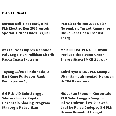
POS TERKAIT
Buruan Beli Tiket Early Bird
PLN Electric Run 2026 Gelar
PLN Electric Run 2026, untuk
November, Target Kampanye
Special Ticket Ludes Terjual
Hidup Sehat dan Transisi
Energi
Warga Pasar Inpres Manonda
Melalui TJSL PLN UP3 Luwuk
Palu Lega, PLN Pulihkan Listrik
Perkuat Ekosistem Green
Pasca Cuaca Ekstrem
Energy Siswa SMKN 2 Luwuk
Tayang 11/08 di Indonesia, 2
Bukti Nyata TJSL PLN Mampu
Hari Kung Fu Soccer Raub
Ubah Sampah menjadi Harapan
Pendapatan 1,
di TPA Kawatuna
GM PLN UID Suluttenggo
Hidupkan Ekonomi Gorontalo
Silaturahmi ke Kajati
PLN Suluttenggo Bangun
Gorontalo Sharing Program
Infrastruktur Listrik Bawah
Strategis Kelistrikan
Laut ke Pulau Dudepo, GM PLN
Usman Disambut Hangat