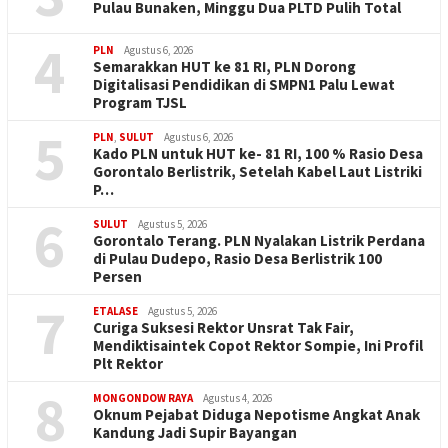
Pulau Bunaken, Minggu Dua PLTD Pulih Total
4
PLN
Agustus 6, 2026
Semarakkan HUT ke 81 RI, PLN Dorong
Digitalisasi Pendidikan di SMPN1 Palu Lewat
Program TJSL
5
PLN
,
SULUT
Agustus 6, 2026
Kado PLN untuk HUT ke- 81 RI, 100 % Rasio Desa
Gorontalo Berlistrik, Setelah Kabel Laut Listriki
P…
6
SULUT
Agustus 5, 2026
Gorontalo Terang. PLN Nyalakan Listrik Perdana
di Pulau Dudepo, Rasio Desa Berlistrik 100
Persen
7
ETALASE
Agustus 5, 2026
Curiga Suksesi Rektor Unsrat Tak Fair,
Mendiktisaintek Copot Rektor Sompie, Ini Profil
Plt Rektor
8
MONGONDOW RAYA
Agustus 4, 2026
Oknum Pejabat Diduga Nepotisme Angkat Anak
Kandung Jadi Supir Bayangan