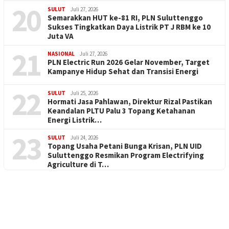
20
SULUT
Juli 27, 2026
Semarakkan HUT ke-81 RI, PLN Suluttenggo
Sukses Tingkatkan Daya Listrik PT J RBM ke 10
Juta VA
21
NASIONAL
Juli 27, 2026
PLN Electric Run 2026 Gelar November, Target
Kampanye Hidup Sehat dan Transisi Energi
22
SULUT
Juli 25, 2026
Hormati Jasa Pahlawan, Direktur Rizal Pastikan
Keandalan PLTU Palu 3 Topang Ketahanan
Energi Listrik…
23
SULUT
Juli 24, 2026
Topang Usaha Petani Bunga Krisan, PLN UID
Suluttenggo Resmikan Program Electrifying
Agriculture di T…