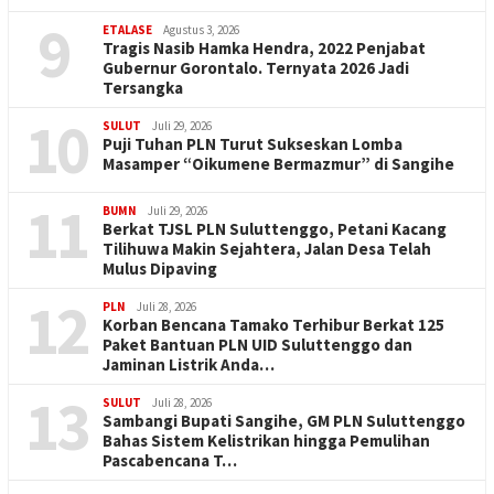
9
ETALASE
Agustus 3, 2026
Tragis Nasib Hamka Hendra, 2022 Penjabat
Gubernur Gorontalo. Ternyata 2026 Jadi
Tersangka
10
SULUT
Juli 29, 2026
Puji Tuhan PLN Turut Sukseskan Lomba
Masamper “Oikumene Bermazmur” di Sangihe
11
BUMN
Juli 29, 2026
Berkat TJSL PLN Suluttenggo, Petani Kacang
Tilihuwa Makin Sejahtera, Jalan Desa Telah
Mulus Dipaving
12
PLN
Juli 28, 2026
Korban Bencana Tamako Terhibur Berkat 125
Paket Bantuan PLN UID Suluttenggo dan
Jaminan Listrik Anda…
13
SULUT
Juli 28, 2026
Sambangi Bupati Sangihe, GM PLN Suluttenggo
Bahas Sistem Kelistrikan hingga Pemulihan
Pascabencana T…