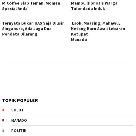
M.Coffee Siap Temani Momen
Mampu Hipnotis Warga
Spesial Anda
Tolondadu Induk
Ternyata Bukan UAS Saja Diusir
Esok, Maasing, Mahawu,
Singapura, Ada Juga Dua
Ketang Baru Awali Lebaran
Pendeta Dilarang
Ketupat
Manado
TOPIK POPULER
SULUT
MANADO
POLITIK