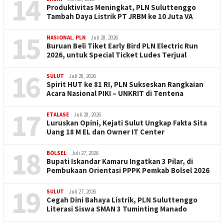
14
Produktivitas Meningkat, PLN Suluttenggo
Tambah Daya Listrik PT JRBM ke 10 Juta VA
15
NASIONAL
,
PLN
Juli 28, 2026
Buruan Beli Tiket Early Bird PLN Electric Run
2026, untuk Special Ticket Ludes Terjual
16
SULUT
Juli 28, 2026
Spirit HUT ke 81 RI, PLN Sukseskan Rangkaian
Acara Nasional PIKI – UNKRIT di Tentena
17
ETALASE
Juli 28, 2026
Luruskan Opini, Kejati Sulut Ungkap Fakta Sita
Uang 18 M EL dan Owner IT Center
18
BOLSEL
Juli 27, 2026
Bupati Iskandar Kamaru Ingatkan 3 Pilar, di
Pembukaan Orientasi PPPK Pemkab Bolsel 2026
19
SULUT
Juli 27, 2026
Cegah Dini Bahaya Listrik, PLN Suluttenggo
Literasi Siswa SMAN 3 Tuminting Manado