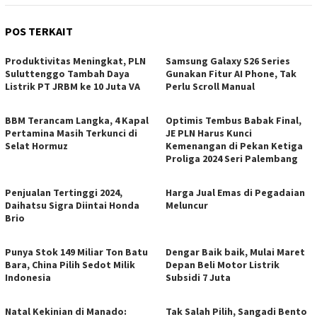
POS TERKAIT
Produktivitas Meningkat, PLN
Samsung Galaxy S26 Series
Suluttenggo Tambah Daya
Gunakan Fitur AI Phone, Tak
Listrik PT JRBM ke 10 Juta VA
Perlu Scroll Manual
BBM Terancam Langka, 4 Kapal
Optimis Tembus Babak Final,
Pertamina Masih Terkunci di
JE PLN Harus Kunci
Selat Hormuz
Kemenangan di Pekan Ketiga
Proliga 2024 Seri Palembang
Penjualan Tertinggi 2024,
Harga Jual Emas di Pegadaian
Daihatsu Sigra Diintai Honda
Meluncur
Brio
Punya Stok 149 Miliar Ton Batu
Dengar Baik baik, Mulai Maret
Bara, China Pilih Sedot Milik
Depan Beli Motor Listrik
Indonesia
Subsidi 7 Juta
Natal Kekinian di Manado:
Tak Salah Pilih, Sangadi Bento