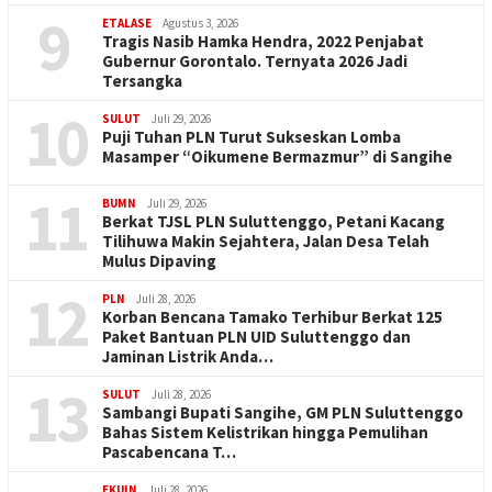
9
ETALASE
Agustus 3, 2026
Tragis Nasib Hamka Hendra, 2022 Penjabat
Gubernur Gorontalo. Ternyata 2026 Jadi
Tersangka
10
SULUT
Juli 29, 2026
Puji Tuhan PLN Turut Sukseskan Lomba
Masamper “Oikumene Bermazmur” di Sangihe
11
BUMN
Juli 29, 2026
Berkat TJSL PLN Suluttenggo, Petani Kacang
Tilihuwa Makin Sejahtera, Jalan Desa Telah
Mulus Dipaving
12
PLN
Juli 28, 2026
Korban Bencana Tamako Terhibur Berkat 125
Paket Bantuan PLN UID Suluttenggo dan
Jaminan Listrik Anda…
13
SULUT
Juli 28, 2026
Sambangi Bupati Sangihe, GM PLN Suluttenggo
Bahas Sistem Kelistrikan hingga Pemulihan
Pascabencana T…
EKUIN
Juli 28, 2026