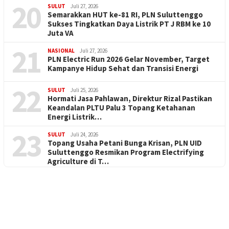
20
SULUT
Juli 27, 2026
Semarakkan HUT ke-81 RI, PLN Suluttenggo
Sukses Tingkatkan Daya Listrik PT J RBM ke 10
Juta VA
21
NASIONAL
Juli 27, 2026
PLN Electric Run 2026 Gelar November, Target
Kampanye Hidup Sehat dan Transisi Energi
22
SULUT
Juli 25, 2026
Hormati Jasa Pahlawan, Direktur Rizal Pastikan
Keandalan PLTU Palu 3 Topang Ketahanan
Energi Listrik…
23
SULUT
Juli 24, 2026
Topang Usaha Petani Bunga Krisan, PLN UID
Suluttenggo Resmikan Program Electrifying
Agriculture di T…