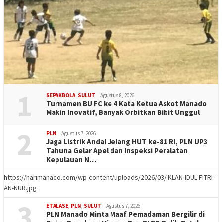
1
SEPAKBOLA
,
SULUT
Agustus 8, 2026
Turnamen BU FC ke 4 Kata Ketua Askot Manado
Makin Inovatif, Banyak Orbitkan Bibit Unggul
2
PLN
Agustus 7, 2026
Jaga Listrik Andal Jelang HUT ke-81 RI, PLN UP3
Tahuna Gelar Apel dan Inspeksi Peralatan
Kepulauan N…
https://harimanado.com/wp-content/uploads/2026/03/IKLAN-IDUL-FITRI-
AN-NUR.jpg
3
ETALASE
,
PLN
,
SULUT
Agustus 7, 2026
PLN Manado Minta Maaf Pemadaman Bergilir di