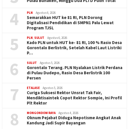
Pulau Bunaken, Minggu Dua PLTD Pulih Total
4
PLN
Agustus 6, 2026
Semarakkan HUT ke 81 RI, PLN Dorong
Digitalisasi Pendidikan di SMPN1 Palu Lewat
Program TJSL
5
PLN
,
SULUT
Agustus 6, 2026
Kado PLN untuk HUT ke- 81 RI, 100 % Rasio Desa
Gorontalo Berlistrik, Setelah Kabel Laut Listriki
P…
6
SULUT
Agustus 5, 2026
Gorontalo Terang. PLN Nyalakan Listrik Perdana
di Pulau Dudepo, Rasio Desa Berlistrik 100
Persen
7
ETALASE
Agustus 5, 2026
Curiga Suksesi Rektor Unsrat Tak Fair,
Mendiktisaintek Copot Rektor Sompie, Ini Profil
Plt Rektor
8
MONGONDOW RAYA
Agustus 4, 2026
Oknum Pejabat Diduga Nepotisme Angkat Anak
Kandung Jadi Supir Bayangan