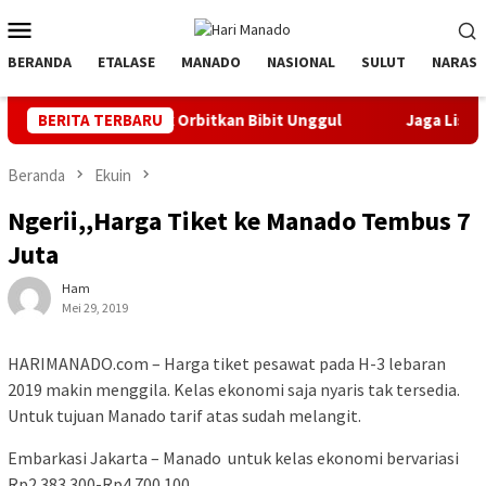
Loncat
Menu
ke
Mobile
konten
BERANDA
ETALASE
MANADO
NASIONAL
SULUT
NARASI
, Banyak Orbitkan Bibit Unggul
BERITA TERBARU
Jaga Listrik Andal Jelan
Beranda
Ekuin
Ngerii,,Harga Tiket ke Manado Tembus 7
Juta
Ham
Mei 29, 2019
HARIMANADO.com – Harga tiket pesawat pada H-3 lebaran
2019 makin menggila. Kelas ekonomi saja nyaris tak tersedia.
Untuk tujuan Manado tarif atas sudah melangit.
Embarkasi Jakarta – Manado untuk kelas ekonomi bervariasi
Rp2.383.300-Rp4.700.100.