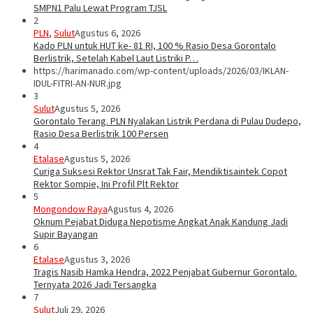
SMPN1 Palu Lewat Program TJSL
2
PLN
,
Sulut
Agustus 6, 2026
Kado PLN untuk HUT ke- 81 RI, 100 % Rasio Desa Gorontalo
Berlistrik, Setelah Kabel Laut Listriki P…
https://harimanado.com/wp-content/uploads/2026/03/IKLAN-
IDUL-FITRI-AN-NUR.jpg
3
Sulut
Agustus 5, 2026
Gorontalo Terang. PLN Nyalakan Listrik Perdana di Pulau Dudepo,
Rasio Desa Berlistrik 100 Persen
4
Etalase
Agustus 5, 2026
Curiga Suksesi Rektor Unsrat Tak Fair, Mendiktisaintek Copot
Rektor Sompie, Ini Profil Plt Rektor
5
Mongondow Raya
Agustus 4, 2026
Oknum Pejabat Diduga Nepotisme Angkat Anak Kandung Jadi
Supir Bayangan
6
Etalase
Agustus 3, 2026
Tragis Nasib Hamka Hendra, 2022 Penjabat Gubernur Gorontalo.
Ternyata 2026 Jadi Tersangka
7
Sulut
Juli 29, 2026