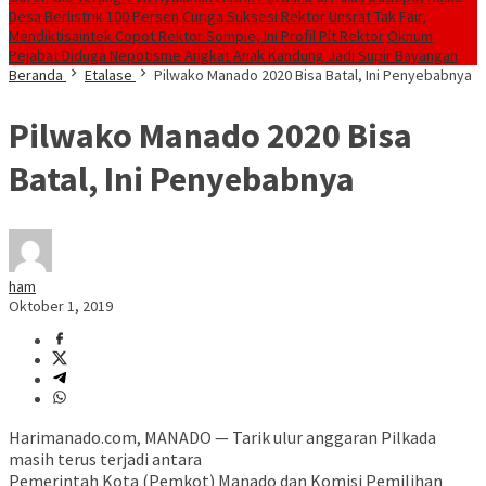
Desa Berlistrik 100 Persen
Curiga Suksesi Rektor Unsrat Tak Fair,
Mendiktisaintek Copot Rektor Sompie, Ini Profil Plt Rektor
Oknum
Pejabat Diduga Nepotisme Angkat Anak Kandung Jadi Supir Bayangan
Beranda
Etalase
Pilwako Manado 2020 Bisa Batal, Ini Penyebabnya
Pilwako Manado 2020 Bisa
Batal, Ini Penyebabnya
ham
Oktober 1, 2019
Harimanado.com, MANADO — Tarik ulur anggaran Pilkada
masih terus terjadi antara
Pemerintah Kota (Pemkot) Manado dan Komisi Pemilihan