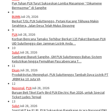
Puji Tuhan PLN Turut Sukseskan Lomba Masamper “Oikumene
Bermazmur” di Sangihe
8
BUMN
Juli 29, 2026
Berkat TJSL PLN Suluttenggo, Petani Kacang Tilihuwa Makin
Sejahtera, Jalan Desa Telah Mulus Dipaving
9
PLN
Juli 28, 2026
Korban Bencana Tamako Terhibur Berkat 125 Paket Bantuan PLN
UID Suluttenggo dan Jaminan Listrik Anda…
10
Sulut
Juli 28, 2026
Sambangi Bupati Sangihe, GM PLN Suluttenggo Bahas Sistem
Kelistrikan hingga Pemulihan Pascabencana T…
11
Ekuin
Juli 28, 2026
Produktivitas Meningkat, PLN Suluttenggo Tambah Daya Listrik PT
JRBM ke 10 Juta VA
12
Nasional
,
PLN
Juli 28, 2026
Buruan Beli Tiket Early Bird PLN Electric Run 2026, untuk Special
Ticket Ludes Terjual
13
Sulut
Juli 28, 2026
Spirit HUT ke 81 RI, PLN Sukseskan Rangkaian Acara Nasional PIKI