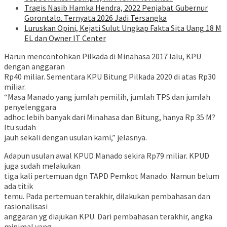
Tragis Nasib Hamka Hendra, 2022 Penjabat Gubernur
Gorontalo. Ternyata 2026 Jadi Tersangka
Luruskan Opini, Kejati Sulut Ungkap Fakta Sita Uang 18 M
EL dan Owner IT Center
Harun mencontohkan Pilkada di Minahasa 2017 lalu, KPU
dengan anggaran
Rp40 miliar. Sementara KPU Bitung Pilkada 2020 di atas Rp30
miliar.
“Masa Manado yang jumlah pemilih, jumlah TPS dan jumlah
penyelenggara
adhoc lebih banyak dari Minahasa dan Bitung, hanya Rp 35 M?
Itu sudah
jauh sekali dengan usulan kami,” jelasnya.
Adapun usulan awal KPUD Manado sekira Rp79 miliar. KPUD
juga sudah melakukan
tiga kali pertemuan dgn TAPD Pemkot Manado. Namun belum
ada titik
temu. Pada pertemuan terakhir, dilakukan pembahasan dan
rasionalisasi
anggaran yg diajukan KPU. Dari pembahasan terakhir, angka
minimal yang