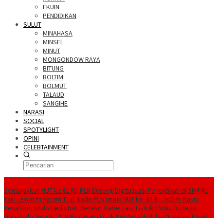
EKUIN
PENDIDIKAN
SULUT
MINAHASA
MINSEL
MINUT
MONGONDOW RAYA
BITUNG
BOLTIM
BOLMUT
TALAUD
SANGIHE
NARASI
SOCIAL
SPOTYLIGHT
OPINI
CELEBTAINMENT
BERITA TERBARU
Semarakkan HUT ke 81 RI, PLN Dorong Digitalisasi Pendidikan di SMPN1
Palu Lewat Program TJSL
Kado PLN untuk HUT ke- 81 RI, 100 % Rasio
Desa Gorontalo Berlistrik, Setelah Kabel Laut Listriki Pulau Dudepo
Gorontalo Terang. PLN Nyalakan Listrik Perdana di Pulau Dudepo, Rasio