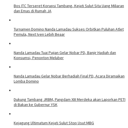
Bos ITC Terseret Korupsi Tambang, Kejati Sulut Sita Uang Miliaran
dan Emas di Rumah JA
Turnamen Domino Nanda Lamadau Sukses Orbitkan Puluhan Atlet
Pemula, Next Iven Lebih Beaar
Nanda Lamadau Tuai Pujian Gelar Nobar PD, Banjir Hadiah dan
Konsumsi, Penonton Meluber
Nanda Lamadau Gelar Nobar Berhadiah Final PD, Acara Diramaikan
Lomba Domino
Dukung Tambang JRBM, Pangdam XIII Merdeka akan Laporkan PETI
di Bakan ke Gubernur YSK
Kejagung Ultimatum Kejati Sulut Stop Usut MBG