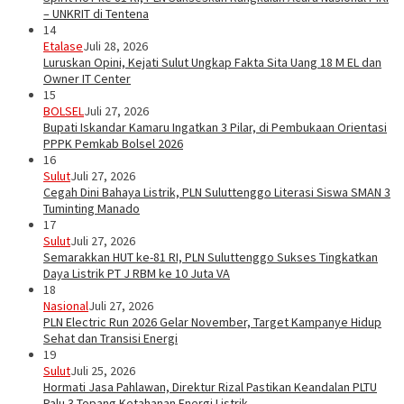
– UNKRIT di Tentena
14
Etalase
Juli 28, 2026
Luruskan Opini, Kejati Sulut Ungkap Fakta Sita Uang 18 M EL dan
Owner IT Center
15
BOLSEL
Juli 27, 2026
Bupati Iskandar Kamaru Ingatkan 3 Pilar, di Pembukaan Orientasi
PPPK Pemkab Bolsel 2026
16
Sulut
Juli 27, 2026
Cegah Dini Bahaya Listrik, PLN Suluttenggo Literasi Siswa SMAN 3
Tuminting Manado
17
Sulut
Juli 27, 2026
Semarakkan HUT ke-81 RI, PLN Suluttenggo Sukses Tingkatkan
Daya Listrik PT J RBM ke 10 Juta VA
18
Nasional
Juli 27, 2026
PLN Electric Run 2026 Gelar November, Target Kampanye Hidup
Sehat dan Transisi Energi
19
Sulut
Juli 25, 2026
Hormati Jasa Pahlawan, Direktur Rizal Pastikan Keandalan PLTU
Palu 3 Topang Ketahanan Energi Listrik…