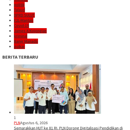
politik
Talaud
DPRD SULUT
E2L-Mantap
Covid-19
James A Kojongian
kriminal
Banjir Manado
golkar
BERITA TERBARU
1
PLN
Agustus 6, 2026
Semarakkan HUT ke 81 RI, PLN Dorong Digitalisasi Pendidikan di