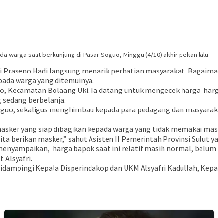
 warga saat berkunjung di Pasar Soguo, Minggu (4/10) akhir pekan lalu
raseno Hadi langsung menarik perhatian masyarakat. Bagaimana t
ada warga yang ditemuinya.
uo, Kecamatan Bolaang Uki. Ia datang untuk mengecek harga-harg
 sedang berbelanja.
 Soguo, sekaligus menghimbau kepada para pedagang dan masyarak
sker yang siap dibagikan kepada warga yang tidak memakai mas
 berikan masker,” sahut Asisten II Pemerintah Provinsi Sulut ya
 menyampaikan, harga bapok saat ini relatif masih normal, belum 
 Alsyafri.
t didampingi Kepala Disperindakop dan UKM Alsyafri Kadullah, Kep