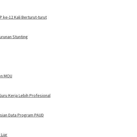
ke-12 Kali Berturut-turut
urunan Stunting
ken MOU
Guru Kerja Lebih Profesional
asian Data Program PAUD
Liar