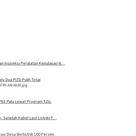
 dan Inspeksi Peralatan Kepulauan N…
u Dua PLTD Pulih Total
ITRI-AN-NUR.jpg
MPN1 Palu Lewat Program TJSL
, Setelah Kabel Laut Listriki P…
sio Desa Berlistrik 100 Persen