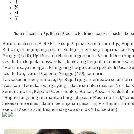
Turun Lapangan: Pjs Bupati Praseno Hadi membagikan masker kepada
Harimanado.com BOLSEL—Sikap Pejabat Sementara (Pjs) Bupati P
Bahkan, mengunjungi pasar sekaligus membagi-bagi masker kep
Minggu (4/10), Pjs Praseno Hadi mengunjunhi Pasar di Desa Sog
kesehatan kepada masyarakat, baik yang berjualan maupun yang
“Hari ini saya mengecek langsung harga bahan pokok di Pasar
kesehatan,” tutur Praseno, Minggu (4/9), kemarin.
Tak sekadar menghimbau, Pjs Bupati juga membawa sejumlah ma
“Ada kami temukan warga yang tidak memakai masker. Mereka Kita
Sementara itu, Kepala Disperindakop Bolsel, Alsyafri Kadullah,
“Bupati langsung memantau harga di pasar. Masih normal,” sahut
Sekadar informasi, dalam peninjauan pasar ini, Pjs Bupati turu
eselon IV serta staf Disperindagkop dan UKM Bolsel.(ail)