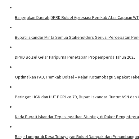
Banggakan Daerah,DPRD Bolsel Apresiasi Pemkab Atas Capaian WTP 
Bupati Iskandar Minta Semua Stakeholders Seriusi Percepatan Pen
DPRD Bolsel Gelar Paripurna Penetapan Propemperda Tahun 2025
Optimalkan PAD, Pemkab Bolsel – Kejari Kotamobagu Sepakat Te
Peringati HGN dan HUT PGRI ke 79, Bupati Iskandar Tuntut ASN dan 
Nada Bupati Iskandar Tegas Ingatkan Stunting di Rakor Pengintegr
Banjir Lumpur di Desa Tobayagan Bolsel Dampak dari Penambangan 