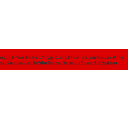
ilir di Pulau Bunaken, Minggu Dua PLTD Pulih Total
Semarakkan HUT ke
lah Kabel Laut Listriki Pulau Dudepo
Gorontalo Terang. PLN Nyalakan