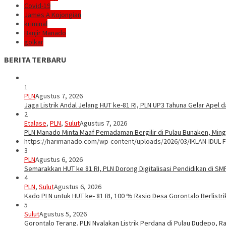
Covid-19
James A Kojongian
kriminal
Banjir Manado
golkar
BERITA TERBARU
1
PLN
Agustus 7, 2026
Jaga Listrik Andal Jelang HUT ke-81 RI, PLN UP3 Tahuna Gelar Apel
2
Etalase
,
PLN
,
Sulut
Agustus 7, 2026
PLN Manado Minta Maaf Pemadaman Bergilir di Pulau Bunaken, Mingg
https://harimanado.com/wp-content/uploads/2026/03/IKLAN-IDUL-F
3
PLN
Agustus 6, 2026
Semarakkan HUT ke 81 RI, PLN Dorong Digitalisasi Pendidikan di S
4
PLN
,
Sulut
Agustus 6, 2026
Kado PLN untuk HUT ke- 81 RI, 100 % Rasio Desa Gorontalo Berlistrik
5
Sulut
Agustus 5, 2026
Gorontalo Terang. PLN Nyalakan Listrik Perdana di Pulau Dudepo, Ra