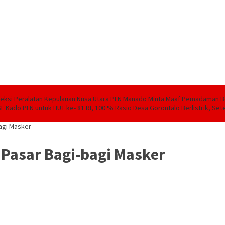
speksi Peralatan Kepulauan Nusa Utara
PLN Manado Minta Maaf Pemadaman Berg
SL
Kado PLN untuk HUT ke- 81 RI, 100 % Rasio Desa Gorontalo Berlistrik, Sete
agi Masker
 Pasar Bagi-bagi Masker