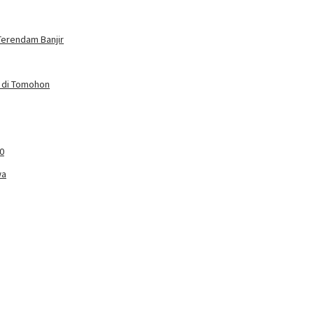
Terendam Banjir
p di Tomohon
0
wa