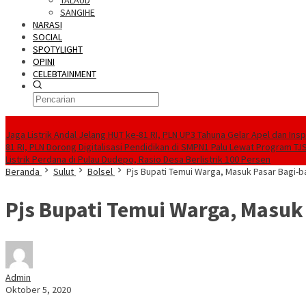
TALAUD
SANGIHE
NARASI
SOCIAL
SPOTYLIGHT
OPINI
CELEBTAINMENT
BERITA TERBARU
Jaga Listrik Andal Jelang HUT ke-81 RI, PLN UP3 Tahuna Gelar Apel dan In
81 RI, PLN Dorong Digitalisasi Pendidikan di SMPN1 Palu Lewat Program TJ
Listrik Perdana di Pulau Dudepo, Rasio Desa Berlistrik 100 Persen
Beranda
Sulut
Bolsel
Pjs Bupati Temui Warga, Masuk Pasar Bagi-b
Pjs Bupati Temui Warga, Masuk
Admin
Oktober 5, 2020