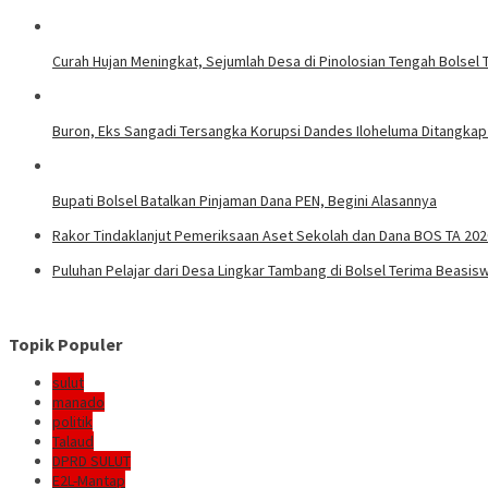
Curah Hujan Meningkat, Sejumlah Desa di Pinolosian Tengah Bolsel 
Buron, Eks Sangadi Tersangka Korupsi Dandes Iloheluma Ditangka
Bupati Bolsel Batalkan Pinjaman Dana PEN, Begini Alasannya
Rakor Tindaklanjut Pemeriksaan Aset Sekolah dan Dana BOS TA 202
Puluhan Pelajar dari Desa Lingkar Tambang di Bolsel Terima Beasis
Topik Populer
sulut
manado
politik
Talaud
DPRD SULUT
E2L-Mantap